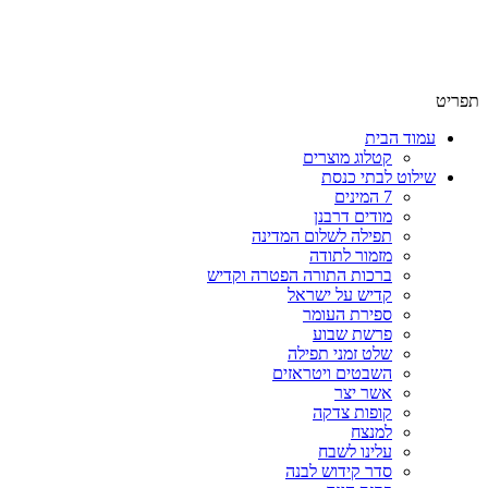
שימו לב האתר בבנייה. ישנם מוצרים ללא מחירים!
שימו לב האתר בבנייה. ישנם מוצרים ללא מחירים!
תפריט
עמוד הבית
קטלוג מוצרים
שילוט לבתי כנסת
7 המינים
מודים דרבנן
תפילה לשלום המדינה
מזמור לתודה
ברכות התורה הפטרה וקדיש
קדיש על ישראל
ספירת העומר
פרשת שבוע
שלט זמני תפילה
השבטים ויטראזים
אשר יצר
קופות צדקה
למנצח
עלינו לשבח
סדר קידוש לבנה