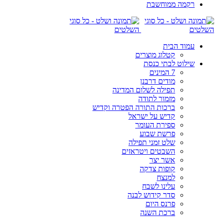
רקמה ממוחשבת
עמוד הבית
קטלוג מוצרים
שילוט לבתי כנסת
7 המינים
מודים דרבנן
תפילה לשלום המדינה
מזמור לתודה
ברכות התורה הפטרה וקדיש
קדיש על ישראל
ספירת העומר
פרשת שבוע
שלט זמני תפילה
השבטים ויטראזים
אשר יצר
קופות צדקה
למנצח
עלינו לשבח
סדר קידוש לבנה
פרנס היום
ברכת השנה