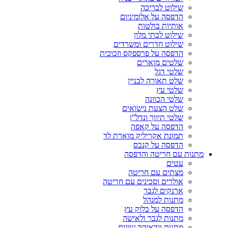
שילוט לבריכה
הדפסה על אלומיניום
אותיות בולטות
שילוט לבתי מלון
שילוט חדרים ומשרדים
הדפסה על פרספקס וזכוכית
שלטים מוארים
שלטי דגל
שלט תאורה לבניין
שלטי עץ
שלטי הכוונה
שלט הצעת נישואים
שלטי תיווך ונדל”ן
הדפסה על קאפה
תמונת אקריליק מוארת לד
הדפסה על קנבס
מתנות עם חריטה והדפסה
עטים
מצתים עם חריטה
אולרים וסכינים עם חריטה
ארנקים לגבר
מתנות למנהל
הדפסה על בלוק עץ
מתנות לגבר ולאישה
מתנות יודאיקה שונים