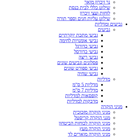
נר זיכרון מואר
שילוט כללי לבית כנסת
לוחות ועצי זיכרון
שילוט עליות חגים וספר תורה
גביעים ומדליות
גביעים
גביעי מתכת יוקרתיים
גביעי אומנויות לחימה
גביעי כדורגל
גביעי כדורסל
גביעי ריצה
פסלונים וגביעים שונים
גביעי ספורט שונים
גביעי שחיה
מדליות
מדליות 5 ס”מ
מדליות 7 ס”מ
קופסאות למדליות
מדבקות למדליות
מגיני הוקרה
מגיני הוקרה מזכוכית
מגני הוקרה קריסטל
מגיני הוקרה לכוחות הביטחון
מגיני הוקרה מעץ
מגיני הוקרה מוארים לד