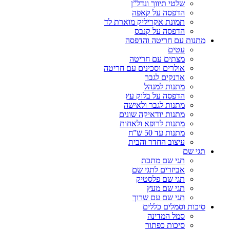
שלטי תיווך ונדל”ן
הדפסה על קאפה
תמונת אקריליק מוארת לד
הדפסה על קנבס
מתנות עם חריטה והדפסה
עטים
מצתים עם חריטה
אולרים וסכינים עם חריטה
ארנקים לגבר
מתנות למנהל
הדפסה על בלוק עץ
מתנות לגבר ולאישה
מתנות יודאיקה שונים
מתנות לרופא ולאחות
מתנות עד 50 ש”ח
עיצוב החדר והבית
תגי שם
תגי שם מתכת
אביזרים לתגי שם
תגי שם פלסטיק
תגי שם מעץ
תגי שם עם שרוך
סיכות וסמלים כללים
סמל המדינה
סיכות כפתור