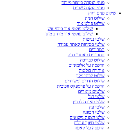
מגיני הוקרה בייצור מיוחד
מגיני הוקרה שונים
שילוט פנים וחוץ
שילוט חניה
שילוט פולט אור
שילוט פולטי אור כיבוי אש
שילוט פולטי אור מרחב מוגן
שלטי נגישות
שלטי בטיחות לאתר עבודה
תמרורים
תמרורים באתרי בניה
שילוט לבריכה
הדפסה על אלומיניום
אותיות בולטות
שילוט לבתי מלון
שילוט חדרים ומשרדים
הדפסה על פרספקס וזכוכית
שלטים מוארים
שלטי דגל
שלט תאורה לבניין
שלטי עץ
שלטי הכוונה
שלט הצעת נישואים
שלטי תיווך ונדל”ן
הדפסה על קאפה