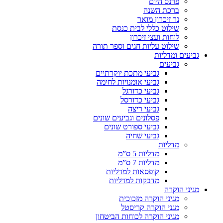
פרנס היום
ברכת השנה
נר זיכרון מואר
שילוט כללי לבית כנסת
לוחות ועצי זיכרון
שילוט עליות חגים וספר תורה
גביעים ומדליות
גביעים
גביעי מתכת יוקרתיים
גביעי אומנויות לחימה
גביעי כדורגל
גביעי כדורסל
גביעי ריצה
פסלונים וגביעים שונים
גביעי ספורט שונים
גביעי שחיה
מדליות
מדליות 5 ס”מ
מדליות 7 ס”מ
קופסאות למדליות
מדבקות למדליות
מגיני הוקרה
מגיני הוקרה מזכוכית
מגני הוקרה קריסטל
מגיני הוקרה לכוחות הביטחון