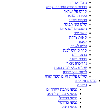
מזמור לתודה
ברכות התורה הפטרה וקדיש
קדיש על ישראל
ספירת העומר
פרשת שבוע
שלט זמני תפילה
השבטים ויטראזים
אשר יצר
קופות צדקה
למנצח
עלינו לשבח
סדר קידוש לבנה
פרנס היום
ברכת השנה
נר זיכרון מואר
שילוט כללי לבית כנסת
לוחות ועצי זיכרון
שילוט עליות חגים וספר תורה
גביעים ומדליות
גביעים
גביעי מתכת יוקרתיים
גביעי אומנויות לחימה
גביעי כדורגל
גביעי כדורסל
גביעי ריצה