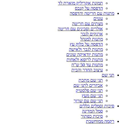
תמונת אקריליק מוארת לד
הדפסה על קנבס
מתנות עם חריטה והדפסה
עטים
מצתים עם חריטה
אולרים וסכינים עם חריטה
ארנקים לגבר
מתנות למנהל
הדפסה על בלוק עץ
מתנות לגבר ולאישה
מתנות יודאיקה שונים
מתנות לרופא ולאחות
מתנות עד 50 ש”ח
עיצוב החדר והבית
תגי שם
תגי שם מתכת
אביזרים לתגי שם
תגי שם פלסטיק
תגי שם מעץ
תגי שם עם שרוך
סיכות וסמלים כללים
סמל המדינה
סיכות כפתור
רקמה ממוחשבת