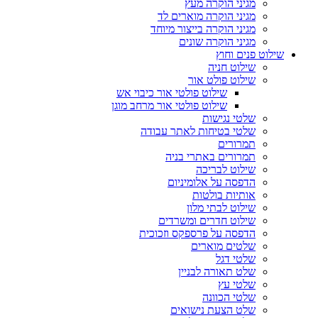
מגיני הוקרה מעץ
מגיני הוקרה מוארים לד
מגיני הוקרה בייצור מיוחד
מגיני הוקרה שונים
שילוט פנים וחוץ
שילוט חניה
שילוט פולט אור
שילוט פולטי אור כיבוי אש
שילוט פולטי אור מרחב מוגן
שלטי נגישות
שלטי בטיחות לאתר עבודה
תמרורים
תמרורים באתרי בניה
שילוט לבריכה
הדפסה על אלומיניום
אותיות בולטות
שילוט לבתי מלון
שילוט חדרים ומשרדים
הדפסה על פרספקס וזכוכית
שלטים מוארים
שלטי דגל
שלט תאורה לבניין
שלטי עץ
שלטי הכוונה
שלט הצעת נישואים