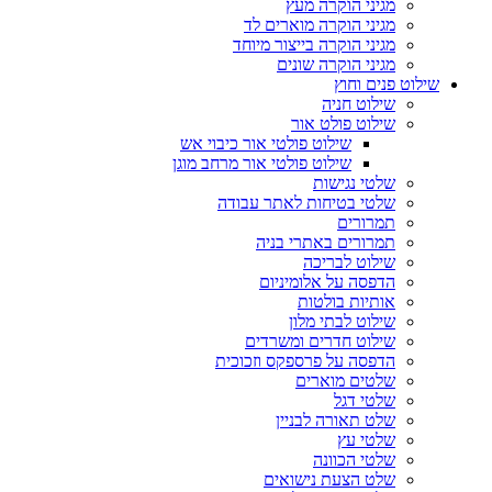
מגיני הוקרה מעץ
מגיני הוקרה מוארים לד
מגיני הוקרה בייצור מיוחד
מגיני הוקרה שונים
שילוט פנים וחוץ
שילוט חניה
שילוט פולט אור
שילוט פולטי אור כיבוי אש
שילוט פולטי אור מרחב מוגן
שלטי נגישות
שלטי בטיחות לאתר עבודה
תמרורים
תמרורים באתרי בניה
שילוט לבריכה
הדפסה על אלומיניום
אותיות בולטות
שילוט לבתי מלון
שילוט חדרים ומשרדים
הדפסה על פרספקס וזכוכית
שלטים מוארים
שלטי דגל
שלט תאורה לבניין
שלטי עץ
שלטי הכוונה
שלט הצעת נישואים