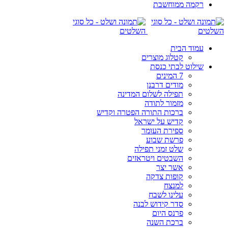
רקמה ממוחשבת
עמוד הבית
קטלוג מוצרים
שילוט לבתי כנסת
7 המינים
מודים דרבנן
תפילה לשלום המדינה
מזמור לתודה
ברכות התורה הפטרה וקדיש
קדיש על ישראל
ספירת העומר
פרשת שבוע
שלט זמני תפילה
השבטים ויטראזים
אשר יצר
קופות צדקה
למנצח
עלינו לשבח
סדר קידוש לבנה
פרנס היום
ברכת השנה