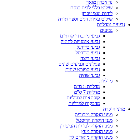
נר זיכרון מואר
שילוט כללי לבית כנסת
לוחות ועצי זיכרון
שילוט עליות חגים וספר תורה
גביעים ומדליות
גביעים
גביעי מתכת יוקרתיים
גביעי אומנויות לחימה
גביעי כדורגל
גביעי כדורסל
גביעי ריצה
פסלונים וגביעים שונים
גביעי ספורט שונים
גביעי שחיה
מדליות
מדליות 5 ס”מ
מדליות 7 ס”מ
קופסאות למדליות
מדבקות למדליות
מגיני הוקרה
מגיני הוקרה מזכוכית
מגני הוקרה קריסטל
מגיני הוקרה לכוחות הביטחון
מגיני הוקרה מעץ
מגיני הוקרה מוארים לד