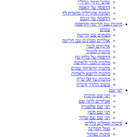
שלטי תיווך ונדל”ן
הדפסה על קאפה
תמונת אקריליק מוארת לד
הדפסה על קנבס
מתנות עם חריטה והדפסה
עטים
מצתים עם חריטה
אולרים וסכינים עם חריטה
ארנקים לגבר
מתנות למנהל
הדפסה על בלוק עץ
מתנות לגבר ולאישה
מתנות יודאיקה שונים
מתנות לרופא ולאחות
מתנות עד 50 ש”ח
עיצוב החדר והבית
תגי שם
תגי שם מתכת
אביזרים לתגי שם
תגי שם פלסטיק
תגי שם מעץ
תגי שם עם שרוך
סיכות וסמלים כללים
סמל המדינה
סיכות כפתור