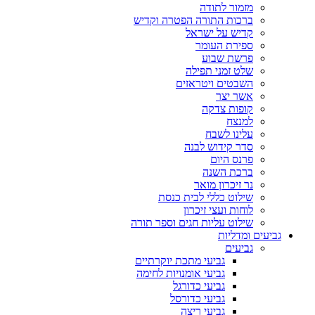
מזמור לתודה
ברכות התורה הפטרה וקדיש
קדיש על ישראל
ספירת העומר
פרשת שבוע
שלט זמני תפילה
השבטים ויטראזים
אשר יצר
קופות צדקה
למנצח
עלינו לשבח
סדר קידוש לבנה
פרנס היום
ברכת השנה
נר זיכרון מואר
שילוט כללי לבית כנסת
לוחות ועצי זיכרון
שילוט עליות חגים וספר תורה
גביעים ומדליות
גביעים
גביעי מתכת יוקרתיים
גביעי אומנויות לחימה
גביעי כדורגל
גביעי כדורסל
גביעי ריצה