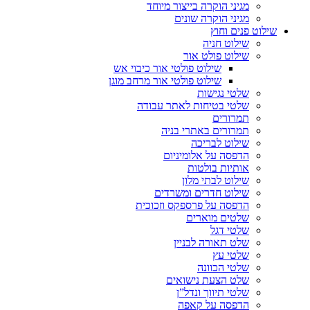
מגיני הוקרה בייצור מיוחד
מגיני הוקרה שונים
שילוט פנים וחוץ
שילוט חניה
שילוט פולט אור
שילוט פולטי אור כיבוי אש
שילוט פולטי אור מרחב מוגן
שלטי נגישות
שלטי בטיחות לאתר עבודה
תמרורים
תמרורים באתרי בניה
שילוט לבריכה
הדפסה על אלומיניום
אותיות בולטות
שילוט לבתי מלון
שילוט חדרים ומשרדים
הדפסה על פרספקס וזכוכית
שלטים מוארים
שלטי דגל
שלט תאורה לבניין
שלטי עץ
שלטי הכוונה
שלט הצעת נישואים
שלטי תיווך ונדל”ן
הדפסה על קאפה