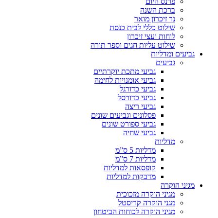
פרנס היום
ברכת השנה
נר זיכרון מואר
שילוט כללי לבית כנסת
לוחות ועצי זיכרון
שילוט עליות חגים וספר תורה
גביעים ומדליות
גביעים
גביעי מתכת יוקרתיים
גביעי אומנויות לחימה
גביעי כדורגל
גביעי כדורסל
גביעי ריצה
פסלונים וגביעים שונים
גביעי ספורט שונים
גביעי שחיה
מדליות
מדליות 5 ס”מ
מדליות 7 ס”מ
קופסאות למדליות
מדבקות למדליות
מגיני הוקרה
מגיני הוקרה מזכוכית
מגני הוקרה קריסטל
מגיני הוקרה לכוחות הביטחון