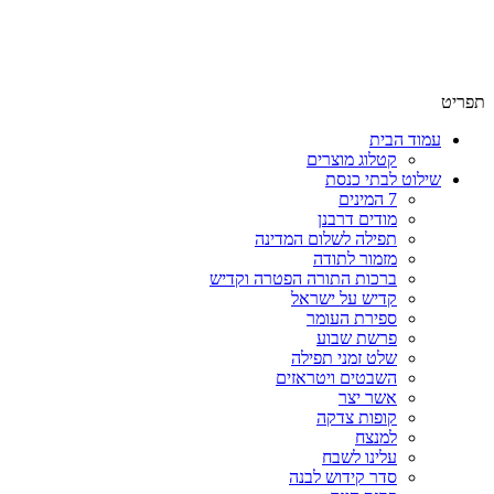
שימו לב האתר בבנייה. ישנם מוצרים ללא מחירים!
שימו לב האתר בבנייה. ישנם מוצרים ללא מחירים!
תפריט
עמוד הבית
קטלוג מוצרים
שילוט לבתי כנסת
7 המינים
מודים דרבנן
תפילה לשלום המדינה
מזמור לתודה
ברכות התורה הפטרה וקדיש
קדיש על ישראל
ספירת העומר
פרשת שבוע
שלט זמני תפילה
השבטים ויטראזים
אשר יצר
קופות צדקה
למנצח
עלינו לשבח
סדר קידוש לבנה