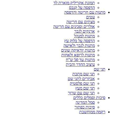
תמונת אקריליק מוארת לד
הדפסה על קנבס
מתנות עם חריטה והדפסה
עטים
מצתים עם חריטה
אולרים וסכינים עם חריטה
ארנקים לגבר
מתנות למנהל
הדפסה על בלוק עץ
מתנות לגבר ולאישה
מתנות יודאיקה שונים
מתנות לרופא ולאחות
מתנות עד 50 ש”ח
עיצוב החדר והבית
תגי שם
תגי שם מתכת
אביזרים לתגי שם
תגי שם פלסטיק
תגי שם מעץ
תגי שם עם שרוך
סיכות וסמלים כללים
סמל המדינה
סיכות כפתור
רקמה ממוחשבת