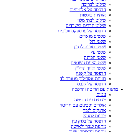
שילוט לבריכה
הדפסה על אלומיניום
אותיות בולטות
שילוט לבתי מלון
שילוט חדרים ומשרדים
הדפסה על פרספקס וזכוכית
שלטים מוארים
שלטי דגל
שלט תאורה לבניין
שלטי עץ
שלטי הכוונה
שלט הצעת נישואים
שלטי תיווך ונדל”ן
הדפסה על קאפה
תמונת אקריליק מוארת לד
הדפסה על קנבס
מתנות עם חריטה והדפסה
עטים
מצתים עם חריטה
אולרים וסכינים עם חריטה
ארנקים לגבר
מתנות למנהל
הדפסה על בלוק עץ
מתנות לגבר ולאישה
מתנות יודאיקה שונים