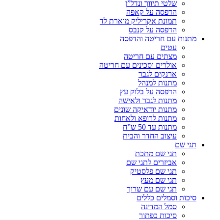
שלטי תיווך ונדל”ן
הדפסה על קאפה
תמונת אקריליק מוארת לד
הדפסה על קנבס
מתנות עם חריטה והדפסה
עטים
מצתים עם חריטה
אולרים וסכינים עם חריטה
ארנקים לגבר
מתנות למנהל
הדפסה על בלוק עץ
מתנות לגבר ולאישה
מתנות יודאיקה שונים
מתנות לרופא ולאחות
מתנות עד 50 ש”ח
עיצוב החדר והבית
תגי שם
תגי שם מתכת
אביזרים לתגי שם
תגי שם פלסטיק
תגי שם מעץ
תגי שם עם שרוך
סיכות וסמלים כללים
סמל המדינה
סיכות כפתור