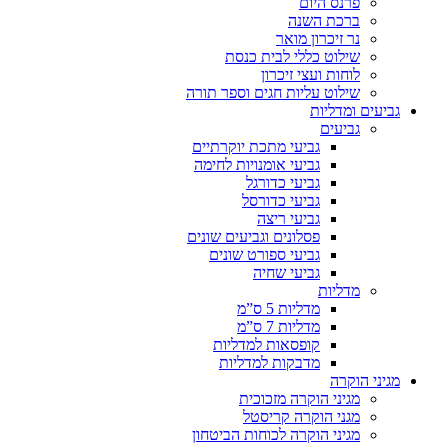
פרנס היום
ברכת השנה
נר זיכרון מואר
שילוט כללי לבית כנסת
לוחות ועצי זיכרון
שילוט עליות חגים וספר תורה
גביעים ומדליות
גביעים
גביעי מתכת יוקרתיים
גביעי אומנויות לחימה
גביעי כדורגל
גביעי כדורסל
גביעי ריצה
פסלונים וגביעים שונים
גביעי ספורט שונים
גביעי שחיה
מדליות
מדליות 5 ס”מ
מדליות 7 ס”מ
קופסאות למדליות
מדבקות למדליות
מגיני הוקרה
מגיני הוקרה מזכוכית
מגני הוקרה קריסטל
מגיני הוקרה לכוחות הביטחון