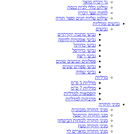
נר זיכרון מואר
שילוט כללי לבית כנסת
לוחות ועצי זיכרון
שילוט עליות חגים וספר תורה
גביעים ומדליות
גביעים
גביעי מתכת יוקרתיים
גביעי אומנויות לחימה
גביעי כדורגל
גביעי כדורסל
גביעי ריצה
פסלונים וגביעים שונים
גביעי ספורט שונים
גביעי שחיה
מדליות
מדליות 5 ס”מ
מדליות 7 ס”מ
קופסאות למדליות
מדבקות למדליות
מגיני הוקרה
מגיני הוקרה מזכוכית
מגני הוקרה קריסטל
מגיני הוקרה לכוחות הביטחון
מגיני הוקרה מעץ
מגיני הוקרה מוארים לד