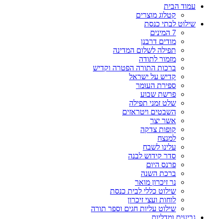
עמוד הבית
קטלוג מוצרים
שילוט לבתי כנסת
7 המינים
מודים דרבנן
תפילה לשלום המדינה
מזמור לתודה
ברכות התורה הפטרה וקדיש
קדיש על ישראל
ספירת העומר
פרשת שבוע
שלט זמני תפילה
השבטים ויטראזים
אשר יצר
קופות צדקה
למנצח
עלינו לשבח
סדר קידוש לבנה
פרנס היום
ברכת השנה
נר זיכרון מואר
שילוט כללי לבית כנסת
לוחות ועצי זיכרון
שילוט עליות חגים וספר תורה
גביעים ומדליות