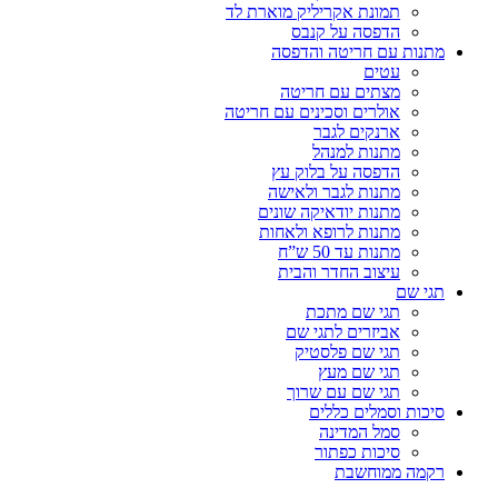
תמונת אקריליק מוארת לד
הדפסה על קנבס
מתנות עם חריטה והדפסה
עטים
מצתים עם חריטה
אולרים וסכינים עם חריטה
ארנקים לגבר
מתנות למנהל
הדפסה על בלוק עץ
מתנות לגבר ולאישה
מתנות יודאיקה שונים
מתנות לרופא ולאחות
מתנות עד 50 ש”ח
עיצוב החדר והבית
תגי שם
תגי שם מתכת
אביזרים לתגי שם
תגי שם פלסטיק
תגי שם מעץ
תגי שם עם שרוך
סיכות וסמלים כללים
סמל המדינה
סיכות כפתור
רקמה ממוחשבת