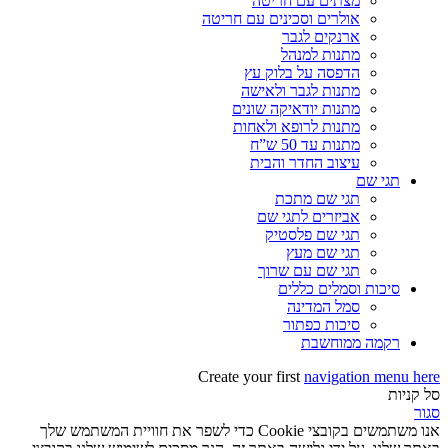
מצתים עם חריטה
אולרים וסכינים עם חריטה
ארנקים לגבר
מתנות למנהל
הדפסה על בלוק עץ
מתנות לגבר ולאישה
מתנות יודאיקה שונים
מתנות לרופא ולאחות
מתנות עד 50 ש”ח
עיצוב החדר והבית
תגי שם
תגי שם מתכת
אביזרים לתגי שם
תגי שם פלסטיק
תגי שם מעץ
תגי שם עם שרוך
סיכות וסמלים כללים
סמל המדינה
סיכות כפתור
רקמה ממוחשבת
Create your first
navigation menu here
סל קניות
סגור
אנו משתמשים בקובצי Cookie כדי לשפר את חוויית המשתמש שלך