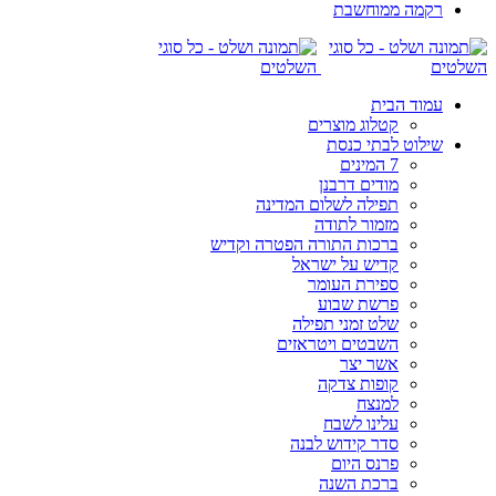
רקמה ממוחשבת
עמוד הבית
קטלוג מוצרים
שילוט לבתי כנסת
7 המינים
מודים דרבנן
תפילה לשלום המדינה
מזמור לתודה
ברכות התורה הפטרה וקדיש
קדיש על ישראל
ספירת העומר
פרשת שבוע
שלט זמני תפילה
השבטים ויטראזים
אשר יצר
קופות צדקה
למנצח
עלינו לשבח
סדר קידוש לבנה
פרנס היום
ברכת השנה