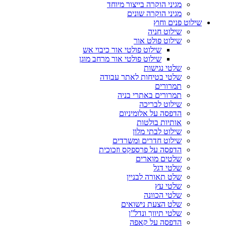
מגיני הוקרה בייצור מיוחד
מגיני הוקרה שונים
שילוט פנים וחוץ
שילוט חניה
שילוט פולט אור
שילוט פולטי אור כיבוי אש
שילוט פולטי אור מרחב מוגן
שלטי נגישות
שלטי בטיחות לאתר עבודה
תמרורים
תמרורים באתרי בניה
שילוט לבריכה
הדפסה על אלומיניום
אותיות בולטות
שילוט לבתי מלון
שילוט חדרים ומשרדים
הדפסה על פרספקס וזכוכית
שלטים מוארים
שלטי דגל
שלט תאורה לבניין
שלטי עץ
שלטי הכוונה
שלט הצעת נישואים
שלטי תיווך ונדל”ן
הדפסה על קאפה