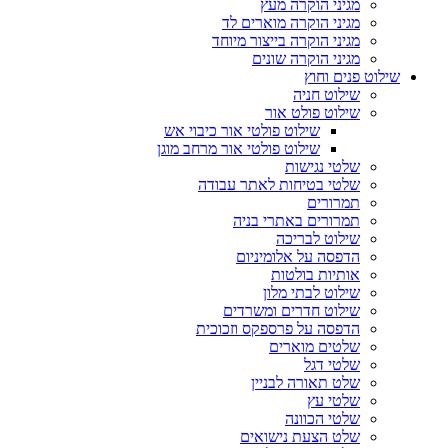
מגיני הוקרה מעץ
מגיני הוקרה מוארים לד
מגיני הוקרה בייצור מיוחד
מגיני הוקרה שונים
שילוט פנים וחוץ
שילוט חניה
שילוט פולט אור
שילוט פולטי אור כיבוי אש
שילוט פולטי אור מרחב מוגן
שלטי נגישות
שלטי בטיחות לאתר עבודה
תמרורים
תמרורים באתרי בניה
שילוט לבריכה
הדפסה על אלומיניום
אותיות בולטות
שילוט לבתי מלון
שילוט חדרים ומשרדים
הדפסה על פרספקס וזכוכית
שלטים מוארים
שלטי דגל
שלט תאורה לבניין
שלטי עץ
שלטי הכוונה
שלט הצעת נישואים