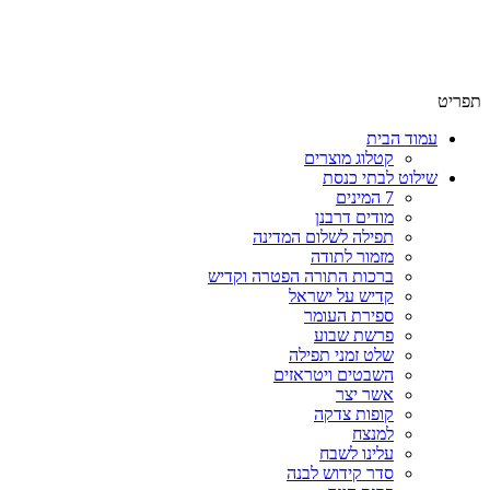
שימו לב האתר בבנייה. ישנם מוצרים ללא מחירים!
שימו לב האתר בבנייה. ישנם מוצרים ללא מחירים!
תפריט
עמוד הבית
קטלוג מוצרים
שילוט לבתי כנסת
7 המינים
מודים דרבנן
תפילה לשלום המדינה
מזמור לתודה
ברכות התורה הפטרה וקדיש
קדיש על ישראל
ספירת העומר
פרשת שבוע
שלט זמני תפילה
השבטים ויטראזים
אשר יצר
קופות צדקה
למנצח
עלינו לשבח
סדר קידוש לבנה