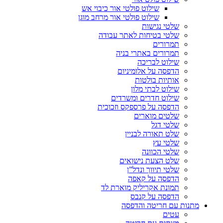
שילוט פולטי אור כיבוי אש
שילוט פולטי אור מרחב מוגן
שלטי נגישות
שלטי בטיחות לאתר עבודה
תמרורים
תמרורים באתרי בניה
שילוט לבריכה
הדפסה על אלומיניום
אותיות בולטות
שילוט לבתי מלון
שילוט חדרים ומשרדים
הדפסה על פרספקס וזכוכית
שלטים מוארים
שלטי דגל
שלט תאורה לבניין
שלטי עץ
שלטי הכוונה
שלט הצעת נישואים
שלטי תיווך ונדל”ן
הדפסה על קאפה
תמונת אקריליק מוארת לד
הדפסה על קנבס
מתנות עם חריטה והדפסה
עטים