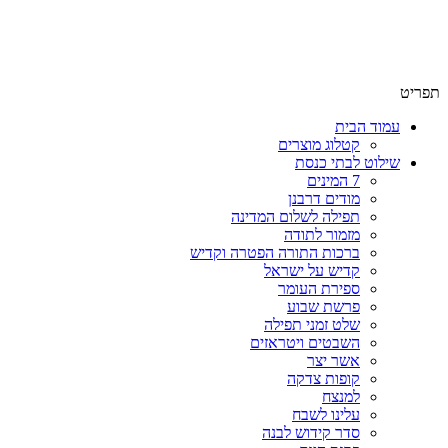
תפריט
עמוד הבית
קטלוג מוצרים
שילוט לבתי כנסת
7 המינים
מודים דרבנן
תפילה לשלום המדינה
מזמור לתודה
ברכות התורה הפטרה וקדיש
קדיש על ישראל
ספירת העומר
פרשת שבוע
שלט זמני תפילה
השבטים ויטראזים
אשר יצר
קופות צדקה
למנצח
עלינו לשבח
סדר קידוש לבנה