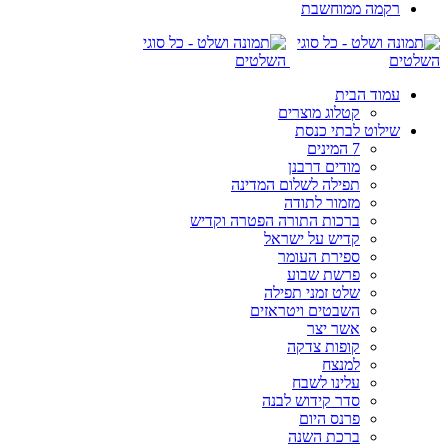
רקמה ממוחשבת
עמוד הבית
קטלוג מוצרים
שילוט לבתי כנסת
7 המינים
מודים דרבנן
תפילה לשלום המדינה
מזמור לתודה
ברכות התורה הפטרה וקדיש
קדיש על ישראל
ספירת העומר
פרשת שבוע
שלט זמני תפילה
השבטים ויטראזים
אשר יצר
קופות צדקה
למנצח
עלינו לשבח
סדר קידוש לבנה
פרנס היום
ברכת השנה