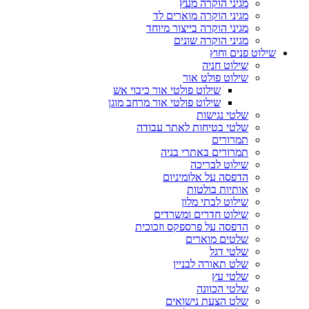
מגיני הוקרה מעץ
מגיני הוקרה מוארים לד
מגיני הוקרה בייצור מיוחד
מגיני הוקרה שונים
שילוט פנים וחוץ
שילוט חניה
שילוט פולט אור
שילוט פולטי אור כיבוי אש
שילוט פולטי אור מרחב מוגן
שלטי נגישות
שלטי בטיחות לאתר עבודה
תמרורים
תמרורים באתרי בניה
שילוט לבריכה
הדפסה על אלומיניום
אותיות בולטות
שילוט לבתי מלון
שילוט חדרים ומשרדים
הדפסה על פרספקס וזכוכית
שלטים מוארים
שלטי דגל
שלט תאורה לבניין
שלטי עץ
שלטי הכוונה
שלט הצעת נישואים