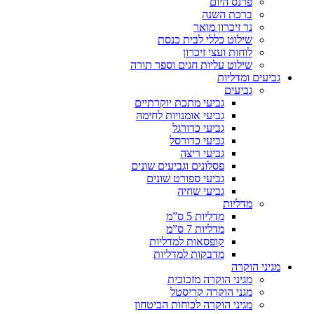
פרנס היום
ברכת השנה
נר זיכרון מואר
שילוט כללי לבית כנסת
לוחות ועצי זיכרון
שילוט עליות חגים וספר תורה
גביעים ומדליות
גביעים
גביעי מתכת יוקרתיים
גביעי אומנויות לחימה
גביעי כדורגל
גביעי כדורסל
גביעי ריצה
פסלונים וגביעים שונים
גביעי ספורט שונים
גביעי שחיה
מדליות
מדליות 5 ס”מ
מדליות 7 ס”מ
קופסאות למדליות
מדבקות למדליות
מגיני הוקרה
מגיני הוקרה מזכוכית
מגני הוקרה קריסטל
מגיני הוקרה לכוחות הביטחון