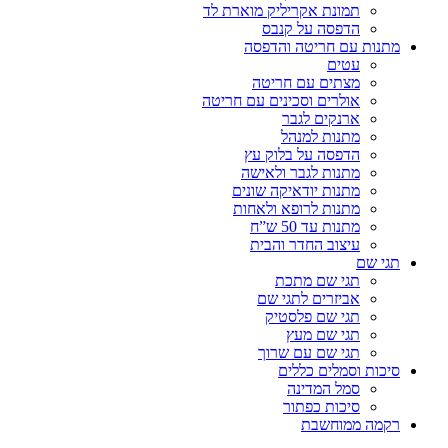
תמונת אקריליק מוארת לד
הדפסה על קנבס
מתנות עם חריטה והדפסה
עטים
מצתים עם חריטה
אולרים וסכינים עם חריטה
ארנקים לגבר
מתנות למנהל
הדפסה על בלוק עץ
מתנות לגבר ולאישה
מתנות יודאיקה שונים
מתנות לרופא ולאחות
מתנות עד 50 ש”ח
עיצוב החדר והבית
תגי שם
תגי שם מתכת
אביזרים לתגי שם
תגי שם פלסטיק
תגי שם מעץ
תגי שם עם שרוך
סיכות וסמלים כללים
סמל המדינה
סיכות כפתור
רקמה ממוחשבת