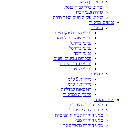
נר זיכרון מואר
שילוט כללי לבית כנסת
לוחות ועצי זיכרון
שילוט עליות חגים וספר תורה
גביעים ומדליות
גביעים
גביעי מתכת יוקרתיים
גביעי אומנויות לחימה
גביעי כדורגל
גביעי כדורסל
גביעי ריצה
פסלונים וגביעים שונים
גביעי ספורט שונים
גביעי שחיה
מדליות
מדליות 5 ס”מ
מדליות 7 ס”מ
קופסאות למדליות
מדבקות למדליות
מגיני הוקרה
מגיני הוקרה מזכוכית
מגני הוקרה קריסטל
מגיני הוקרה לכוחות הביטחון
מגיני הוקרה מעץ
מגיני הוקרה מוארים לד