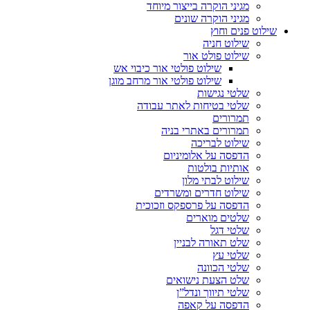
מגיני הוקרה בייצור מיוחד
מגיני הוקרה שונים
שילוט פנים וחוץ
שילוט חניה
שילוט פולט אור
שילוט פולטי אור כיבוי אש
שילוט פולטי אור מרחב מוגן
שלטי נגישות
שלטי בטיחות לאתר עבודה
תמרורים
תמרורים באתרי בניה
שילוט לבריכה
הדפסה על אלומיניום
אותיות בולטות
שילוט לבתי מלון
שילוט חדרים ומשרדים
הדפסה על פרספקס וזכוכית
שלטים מוארים
שלטי דגל
שלט תאורה לבניין
שלטי עץ
שלטי הכוונה
שלט הצעת נישואים
שלטי תיווך ונדל”ן
הדפסה על קאפה