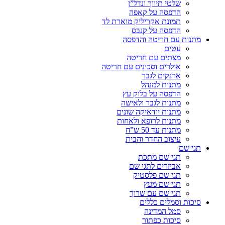
שלטי תיווך ונדל”ן
הדפסה על קאפה
תמונת אקריליק מוארת לד
הדפסה על קנבס
מתנות עם חריטה והדפסה
עטים
מצתים עם חריטה
אולרים וסכינים עם חריטה
ארנקים לגבר
מתנות למנהל
הדפסה על בלוק עץ
מתנות לגבר ולאישה
מתנות יודאיקה שונים
מתנות לרופא ולאחות
מתנות עד 50 ש”ח
עיצוב החדר והבית
תגי שם
תגי שם מתכת
אביזרים לתגי שם
תגי שם פלסטיק
תגי שם מעץ
תגי שם עם שרוך
סיכות וסמלים כללים
סמל המדינה
סיכות כפתור