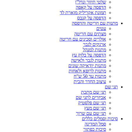
שלטי תיווך ונדל”ן
הדפסה על קאפה
תמונת אקריליק מוארת לד
הדפסה על קנבס
מתנות עם חריטה והדפסה
עטים
מצתים עם חריטה
אולרים וסכינים עם חריטה
ארנקים לגבר
מתנות למנהל
הדפסה על בלוק עץ
מתנות לגבר ולאישה
מתנות יודאיקה שונים
מתנות לרופא ולאחות
מתנות עד 50 ש”ח
עיצוב החדר והבית
תגי שם
תגי שם מתכת
אביזרים לתגי שם
תגי שם פלסטיק
תגי שם מעץ
תגי שם עם שרוך
סיכות וסמלים כללים
סמל המדינה
סיכות כפתור