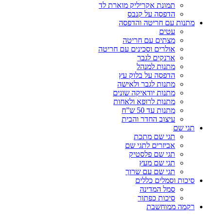
תמונת אקריליק מוארת לד
הדפסה על קנבס
מתנות עם חריטה והדפסה
עטים
מצתים עם חריטה
אולרים וסכינים עם חריטה
ארנקים לגבר
מתנות למנהל
הדפסה על בלוק עץ
מתנות לגבר ולאישה
מתנות יודאיקה שונים
מתנות לרופא ולאחות
מתנות עד 50 ש”ח
עיצוב החדר והבית
תגי שם
תגי שם מתכת
אביזרים לתגי שם
תגי שם פלסטיק
תגי שם מעץ
תגי שם עם שרוך
סיכות וסמלים כללים
סמל המדינה
סיכות כפתור
רקמה ממוחשבת