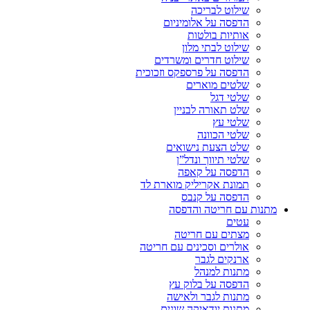
שילוט לבריכה
הדפסה על אלומיניום
אותיות בולטות
שילוט לבתי מלון
שילוט חדרים ומשרדים
הדפסה על פרספקס וזכוכית
שלטים מוארים
שלטי דגל
שלט תאורה לבניין
שלטי עץ
שלטי הכוונה
שלט הצעת נישואים
שלטי תיווך ונדל”ן
הדפסה על קאפה
תמונת אקריליק מוארת לד
הדפסה על קנבס
מתנות עם חריטה והדפסה
עטים
מצתים עם חריטה
אולרים וסכינים עם חריטה
ארנקים לגבר
מתנות למנהל
הדפסה על בלוק עץ
מתנות לגבר ולאישה
מתנות יודאיקה שונים