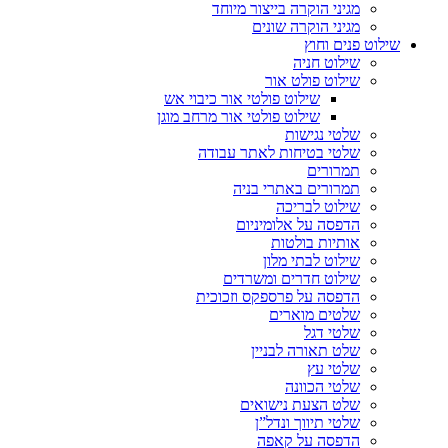
מגיני הוקרה בייצור מיוחד
מגיני הוקרה שונים
שילוט פנים וחוץ
שילוט חניה
שילוט פולט אור
שילוט פולטי אור כיבוי אש
שילוט פולטי אור מרחב מוגן
שלטי נגישות
שלטי בטיחות לאתר עבודה
תמרורים
תמרורים באתרי בניה
שילוט לבריכה
הדפסה על אלומיניום
אותיות בולטות
שילוט לבתי מלון
שילוט חדרים ומשרדים
הדפסה על פרספקס וזכוכית
שלטים מוארים
שלטי דגל
שלט תאורה לבניין
שלטי עץ
שלטי הכוונה
שלט הצעת נישואים
שלטי תיווך ונדל”ן
הדפסה על קאפה