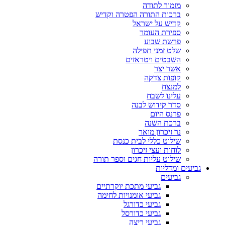
מזמור לתודה
ברכות התורה הפטרה וקדיש
קדיש על ישראל
ספירת העומר
פרשת שבוע
שלט זמני תפילה
השבטים ויטראזים
אשר יצר
קופות צדקה
למנצח
עלינו לשבח
סדר קידוש לבנה
פרנס היום
ברכת השנה
נר זיכרון מואר
שילוט כללי לבית כנסת
לוחות ועצי זיכרון
שילוט עליות חגים וספר תורה
גביעים ומדליות
גביעים
גביעי מתכת יוקרתיים
גביעי אומנויות לחימה
גביעי כדורגל
גביעי כדורסל
גביעי ריצה