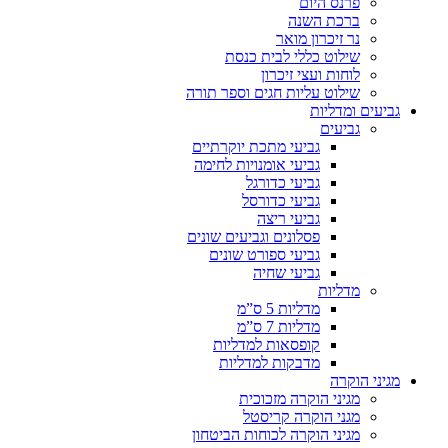
פרנס היום
ברכת השנה
נר זיכרון מואר
שילוט כללי לבית כנסת
לוחות ועצי זיכרון
שילוט עליות חגים וספר תורה
גביעים ומדליות
גביעים
גביעי מתכת יוקרתיים
גביעי אומנויות לחימה
גביעי כדורגל
גביעי כדורסל
גביעי ריצה
פסלונים וגביעים שונים
גביעי ספורט שונים
גביעי שחיה
מדליות
מדליות 5 ס”מ
מדליות 7 ס”מ
קופסאות למדליות
מדבקות למדליות
מגיני הוקרה
מגיני הוקרה מזכוכית
מגני הוקרה קריסטל
מגיני הוקרה לכוחות הביטחון