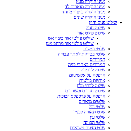
מגיני הוקרה מעץ
מגיני הוקרה מוארים לד
מגיני הוקרה בייצור מיוחד
מגיני הוקרה שונים
שילוט פנים וחוץ
שילוט חניה
שילוט פולט אור
שילוט פולטי אור כיבוי אש
שילוט פולטי אור מרחב מוגן
שלטי נגישות
שלטי בטיחות לאתר עבודה
תמרורים
תמרורים באתרי בניה
שילוט לבריכה
הדפסה על אלומיניום
אותיות בולטות
שילוט לבתי מלון
שילוט חדרים ומשרדים
הדפסה על פרספקס וזכוכית
שלטים מוארים
שלטי דגל
שלט תאורה לבניין
שלטי עץ
שלטי הכוונה
שלט הצעת נישואים