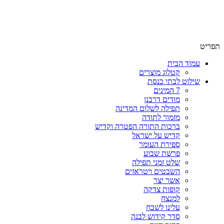
שימו לב האתר בבנייה. ישנם מוצרים ללא מחירים!
שימו לב האתר בבנייה. ישנם מוצרים ללא מחירים!
תפריט
עמוד הבית
קטלוג מוצרים
שילוט לבתי כנסת
7 המינים
מודים דרבנן
תפילה לשלום המדינה
מזמור לתודה
ברכות התורה הפטרה וקדיש
קדיש על ישראל
ספירת העומר
פרשת שבוע
שלט זמני תפילה
השבטים ויטראזים
אשר יצר
קופות צדקה
למנצח
עלינו לשבח
סדר קידוש לבנה