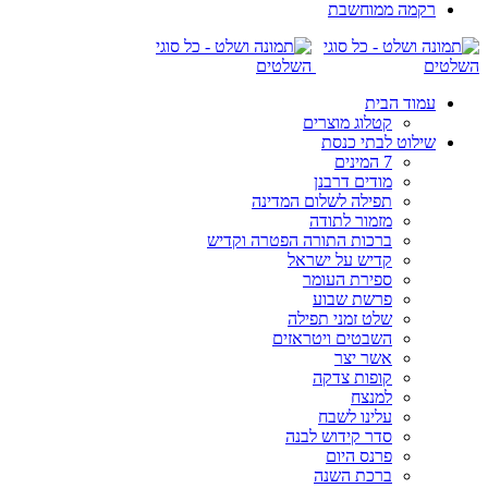
רקמה ממוחשבת
עמוד הבית
קטלוג מוצרים
שילוט לבתי כנסת
7 המינים
מודים דרבנן
תפילה לשלום המדינה
מזמור לתודה
ברכות התורה הפטרה וקדיש
קדיש על ישראל
ספירת העומר
פרשת שבוע
שלט זמני תפילה
השבטים ויטראזים
אשר יצר
קופות צדקה
למנצח
עלינו לשבח
סדר קידוש לבנה
פרנס היום
ברכת השנה