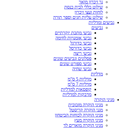
נר זיכרון מואר
שילוט כללי לבית כנסת
לוחות ועצי זיכרון
שילוט עליות חגים וספר תורה
גביעים ומדליות
גביעים
גביעי מתכת יוקרתיים
גביעי אומנויות לחימה
גביעי כדורגל
גביעי כדורסל
גביעי ריצה
פסלונים וגביעים שונים
גביעי ספורט שונים
גביעי שחיה
מדליות
מדליות 5 ס”מ
מדליות 7 ס”מ
קופסאות למדליות
מדבקות למדליות
מגיני הוקרה
מגיני הוקרה מזכוכית
מגני הוקרה קריסטל
מגיני הוקרה לכוחות הביטחון
מגיני הוקרה מעץ
מגיני הוקרה מוארים לד