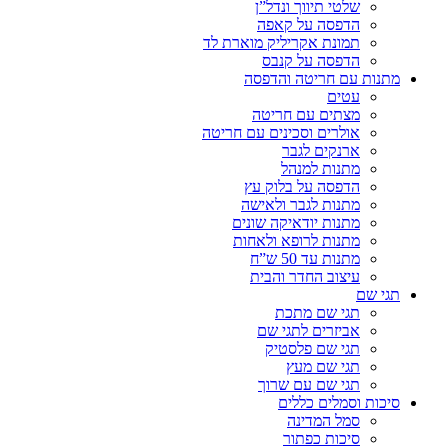
שלטי תיווך ונדל”ן
הדפסה על קאפה
תמונת אקריליק מוארת לד
הדפסה על קנבס
מתנות עם חריטה והדפסה
עטים
מצתים עם חריטה
אולרים וסכינים עם חריטה
ארנקים לגבר
מתנות למנהל
הדפסה על בלוק עץ
מתנות לגבר ולאישה
מתנות יודאיקה שונים
מתנות לרופא ולאחות
מתנות עד 50 ש”ח
עיצוב החדר והבית
תגי שם
תגי שם מתכת
אביזרים לתגי שם
תגי שם פלסטיק
תגי שם מעץ
תגי שם עם שרוך
סיכות וסמלים כללים
סמל המדינה
סיכות כפתור