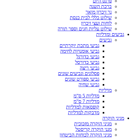
פרנס היום
ברכת השנה
נר זיכרון מואר
שילוט כללי לבית כנסת
לוחות ועצי זיכרון
שילוט עליות חגים וספר תורה
גביעים ומדליות
גביעים
גביעי מתכת יוקרתיים
גביעי אומנויות לחימה
גביעי כדורגל
גביעי כדורסל
גביעי ריצה
פסלונים וגביעים שונים
גביעי ספורט שונים
גביעי שחיה
מדליות
מדליות 5 ס”מ
מדליות 7 ס”מ
קופסאות למדליות
מדבקות למדליות
מגיני הוקרה
מגיני הוקרה מזכוכית
מגני הוקרה קריסטל
מגיני הוקרה לכוחות הביטחון