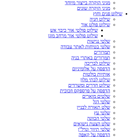
מגיני הוקרה בייצור מיוחד
מגיני הוקרה שונים
שילוט פנים וחוץ
שילוט חניה
שילוט פולט אור
שילוט פולטי אור כיבוי אש
שילוט פולטי אור מרחב מוגן
שלטי נגישות
שלטי בטיחות לאתר עבודה
תמרורים
תמרורים באתרי בניה
שילוט לבריכה
הדפסה על אלומיניום
אותיות בולטות
שילוט לבתי מלון
שילוט חדרים ומשרדים
הדפסה על פרספקס וזכוכית
שלטים מוארים
שלטי דגל
שלט תאורה לבניין
שלטי עץ
שלטי הכוונה
שלט הצעת נישואים
שלטי תיווך ונדל”ן
הדפסה על קאפה