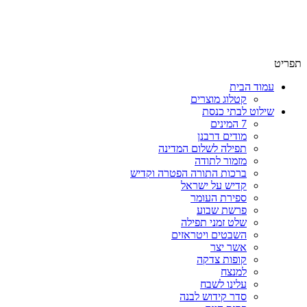
תפריט
עמוד הבית
קטלוג מוצרים
שילוט לבתי כנסת
7 המינים
מודים דרבנן
תפילה לשלום המדינה
מזמור לתודה
ברכות התורה הפטרה וקדיש
קדיש על ישראל
ספירת העומר
פרשת שבוע
שלט זמני תפילה
השבטים ויטראזים
אשר יצר
קופות צדקה
למנצח
עלינו לשבח
סדר קידוש לבנה