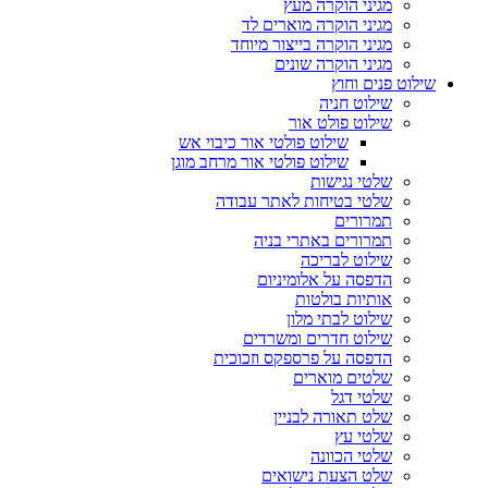
מגיני הוקרה מעץ
מגיני הוקרה מוארים לד
מגיני הוקרה בייצור מיוחד
מגיני הוקרה שונים
שילוט פנים וחוץ
שילוט חניה
שילוט פולט אור
שילוט פולטי אור כיבוי אש
שילוט פולטי אור מרחב מוגן
שלטי נגישות
שלטי בטיחות לאתר עבודה
תמרורים
תמרורים באתרי בניה
שילוט לבריכה
הדפסה על אלומיניום
אותיות בולטות
שילוט לבתי מלון
שילוט חדרים ומשרדים
הדפסה על פרספקס וזכוכית
שלטים מוארים
שלטי דגל
שלט תאורה לבניין
שלטי עץ
שלטי הכוונה
שלט הצעת נישואים