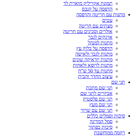
תמונת אקריליק מוארת לד
הדפסה על קנבס
מתנות עם חריטה והדפסה
עטים
מצתים עם חריטה
אולרים וסכינים עם חריטה
ארנקים לגבר
מתנות למנהל
הדפסה על בלוק עץ
מתנות לגבר ולאישה
מתנות יודאיקה שונים
מתנות לרופא ולאחות
מתנות עד 50 ש”ח
עיצוב החדר והבית
תגי שם
תגי שם מתכת
אביזרים לתגי שם
תגי שם פלסטיק
תגי שם מעץ
תגי שם עם שרוך
סיכות וסמלים כללים
סמל המדינה
סיכות כפתור
רקמה ממוחשבת