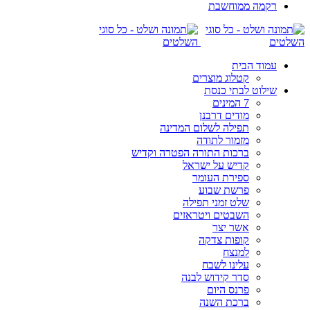
רקמה ממוחשבת
עמוד הבית
קטלוג מוצרים
שילוט לבתי כנסת
7 המינים
מודים דרבנן
תפילה לשלום המדינה
מזמור לתודה
ברכות התורה הפטרה וקדיש
קדיש על ישראל
ספירת העומר
פרשת שבוע
שלט זמני תפילה
השבטים ויטראזים
אשר יצר
קופות צדקה
למנצח
עלינו לשבח
סדר קידוש לבנה
פרנס היום
ברכת השנה