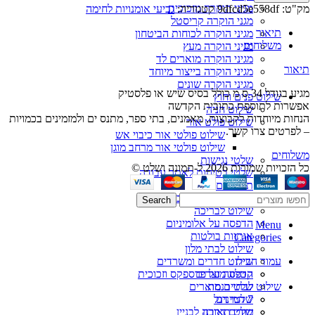
גביע
מגיני הוקרה מזכוכית
מק"ט:
9dfcd5e558df
קטגוריה:
גביעי אומנויות לחימה
ג'ודו
מגני הוקרה קריסטל
תיאור
מגיני הוקרה לכוחות הביטחון
משלוחים
מגיני הוקרה מעץ
מגיני הוקרה מוארים לד
תיאור
מגיני הוקרה בייצור מיוחד
מגיני הוקרה שונים
מגיע בגודל 34 ס מ כולל בסיס שיש או פלסטיק
שילוט פנים וחוץ
אפשרות לתוספת כתובית הקדשה
שילוט חניה
הנחות מיוחדות לקבוצות, מאמנים, בתי ספר, מתנס ים ולמזמינים בכמויות
שילוט פולט אור
– לפרטים צרו קשר.
שילוט פולטי אור כיבוי אש
שילוט פולטי אור מרחב מוגן
משלוחים
שלטי נגישות
כל הזכויות שמורות 2026 ל-תמונה ושלט ©
שלטי בטיחות לאתר עבודה
תמרורים
תמרורים באתרי בניה
Search
שילוט לבריכה
הדפסה על אלומיניום
Menu
אותיות בולטות
Categories
שילוט לבתי מלון
עמוד הבית
שילוט חדרים ומשרדים
קטלוג מוצרים
הדפסה על פרספקס וזכוכית
שילוט לבתי כנסת
שלטים מוארים
7 המינים
שלטי דגל
מודים דרבנן
שלט תאורה לבניין