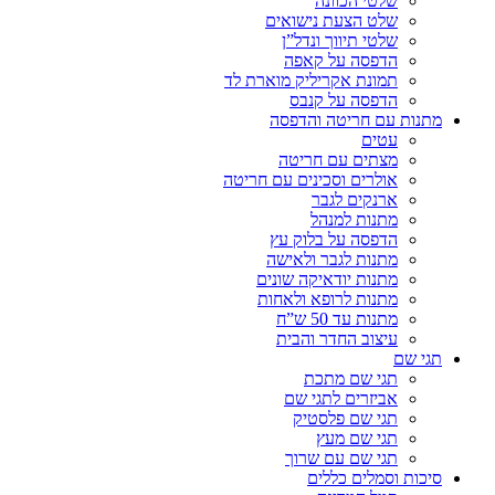
שלטי הכוונה
שלט הצעת נישואים
שלטי תיווך ונדל”ן
הדפסה על קאפה
תמונת אקריליק מוארת לד
הדפסה על קנבס
מתנות עם חריטה והדפסה
עטים
מצתים עם חריטה
אולרים וסכינים עם חריטה
ארנקים לגבר
מתנות למנהל
הדפסה על בלוק עץ
מתנות לגבר ולאישה
מתנות יודאיקה שונים
מתנות לרופא ולאחות
מתנות עד 50 ש”ח
עיצוב החדר והבית
תגי שם
תגי שם מתכת
אביזרים לתגי שם
תגי שם פלסטיק
תגי שם מעץ
תגי שם עם שרוך
סיכות וסמלים כללים