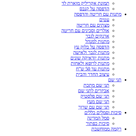
תמונת אקריליק מוארת לד
הדפסה על קנבס
מתנות עם חריטה והדפסה
עטים
מצתים עם חריטה
אולרים וסכינים עם חריטה
ארנקים לגבר
מתנות למנהל
הדפסה על בלוק עץ
מתנות לגבר ולאישה
מתנות יודאיקה שונים
מתנות לרופא ולאחות
מתנות עד 50 ש”ח
עיצוב החדר והבית
תגי שם
תגי שם מתכת
אביזרים לתגי שם
תגי שם פלסטיק
תגי שם מעץ
תגי שם עם שרוך
סיכות וסמלים כללים
סמל המדינה
סיכות כפתור
רקמה ממוחשבת