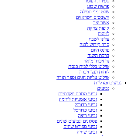
ספירת העומר
פרשת שבוע
שלט זמני תפילה
השבטים ויטראזים
אשר יצר
קופות צדקה
למנצח
עלינו לשבח
סדר קידוש לבנה
פרנס היום
ברכת השנה
נר זיכרון מואר
שילוט כללי לבית כנסת
לוחות ועצי זיכרון
שילוט עליות חגים וספר תורה
גביעים ומדליות
גביעים
גביעי מתכת יוקרתיים
גביעי אומנויות לחימה
גביעי כדורגל
גביעי כדורסל
גביעי ריצה
פסלונים וגביעים שונים
גביעי ספורט שונים
גביעי שחיה