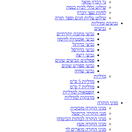
נר זיכרון מואר
שילוט כללי לבית כנסת
לוחות ועצי זיכרון
שילוט עליות חגים וספר תורה
גביעים ומדליות
גביעים
גביעי מתכת יוקרתיים
גביעי אומנויות לחימה
גביעי כדורגל
גביעי כדורסל
גביעי ריצה
פסלונים וגביעים שונים
גביעי ספורט שונים
גביעי שחיה
מדליות
מדליות 5 ס”מ
מדליות 7 ס”מ
קופסאות למדליות
מדבקות למדליות
מגיני הוקרה
מגיני הוקרה מזכוכית
מגני הוקרה קריסטל
מגיני הוקרה לכוחות הביטחון
מגיני הוקרה מעץ
מגיני הוקרה מוארים לד