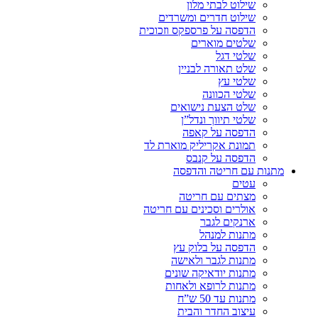
שילוט לבתי מלון
שילוט חדרים ומשרדים
הדפסה על פרספקס וזכוכית
שלטים מוארים
שלטי דגל
שלט תאורה לבניין
שלטי עץ
שלטי הכוונה
שלט הצעת נישואים
שלטי תיווך ונדל”ן
הדפסה על קאפה
תמונת אקריליק מוארת לד
הדפסה על קנבס
מתנות עם חריטה והדפסה
עטים
מצתים עם חריטה
אולרים וסכינים עם חריטה
ארנקים לגבר
מתנות למנהל
הדפסה על בלוק עץ
מתנות לגבר ולאישה
מתנות יודאיקה שונים
מתנות לרופא ולאחות
מתנות עד 50 ש”ח
עיצוב החדר והבית