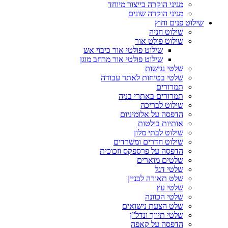
מגיני הוקרה בייצור מיוחד
מגיני הוקרה שונים
שילוט פנים וחוץ
שילוט חניה
שילוט פולט אור
שילוט פולטי אור כיבוי אש
שילוט פולטי אור מרחב מוגן
שלטי נגישות
שלטי בטיחות לאתר עבודה
תמרורים
תמרורים באתרי בניה
שילוט לבריכה
הדפסה על אלומיניום
אותיות בולטות
שילוט לבתי מלון
שילוט חדרים ומשרדים
הדפסה על פרספקס וזכוכית
שלטים מוארים
שלטי דגל
שלט תאורה לבניין
שלטי עץ
שלטי הכוונה
שלט הצעת נישואים
שלטי תיווך ונדל”ן
הדפסה על קאפה