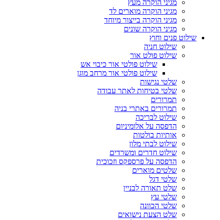
מגיני הוקרה מעץ
מגיני הוקרה מוארים לד
מגיני הוקרה בייצור מיוחד
מגיני הוקרה שונים
שילוט פנים וחוץ
שילוט חניה
שילוט פולט אור
שילוט פולטי אור כיבוי אש
שילוט פולטי אור מרחב מוגן
שלטי נגישות
שלטי בטיחות לאתר עבודה
תמרורים
תמרורים באתרי בניה
שילוט לבריכה
הדפסה על אלומיניום
אותיות בולטות
שילוט לבתי מלון
שילוט חדרים ומשרדים
הדפסה על פרספקס וזכוכית
שלטים מוארים
שלטי דגל
שלט תאורה לבניין
שלטי עץ
שלטי הכוונה
שלט הצעת נישואים