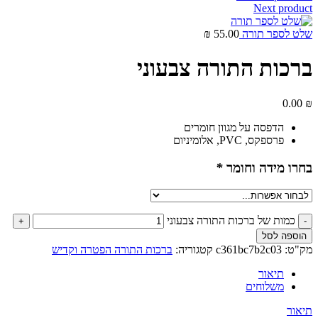
Next product
שלט לספר תורה
55.00
₪
ברכות התורה צבעוני
0.00
₪
הדפסה על מגוון חומרים
פרספקס, PVC, אלומיניום
בחרו מידה וחומר
*
כמות של ברכות התורה צבעוני
הוספה לסל
מק"ט:
c361bc7b2c03
קטגוריה:
ברכות התורה הפטרה וקדיש
תיאור
משלוחים
תיאור