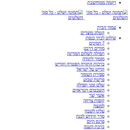
רקמה ממוחשבת
עמוד הבית
קטלוג מוצרים
שילוט לבתי כנסת
7 המינים
מודים דרבנן
תפילה לשלום המדינה
מזמור לתודה
ברכות התורה הפטרה וקדיש
קדיש על ישראל
ספירת העומר
פרשת שבוע
שלט זמני תפילה
השבטים ויטראזים
אשר יצר
קופות צדקה
למנצח
עלינו לשבח
סדר קידוש לבנה
פרנס היום
ברכת השנה