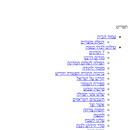
שימו לב האתר בבנייה. ישנם מוצרים ללא מחירים!
שימו לב האתר בבנייה. ישנם מוצרים ללא מחירים!
תפריט
עמוד הבית
קטלוג מוצרים
שילוט לבתי כנסת
7 המינים
מודים דרבנן
תפילה לשלום המדינה
מזמור לתודה
ברכות התורה הפטרה וקדיש
קדיש על ישראל
ספירת העומר
פרשת שבוע
שלט זמני תפילה
השבטים ויטראזים
אשר יצר
קופות צדקה
למנצח
עלינו לשבח
סדר קידוש לבנה