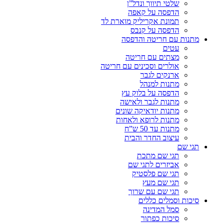
שלטי תיווך ונדל”ן
הדפסה על קאפה
תמונת אקריליק מוארת לד
הדפסה על קנבס
מתנות עם חריטה והדפסה
עטים
מצתים עם חריטה
אולרים וסכינים עם חריטה
ארנקים לגבר
מתנות למנהל
הדפסה על בלוק עץ
מתנות לגבר ולאישה
מתנות יודאיקה שונים
מתנות לרופא ולאחות
מתנות עד 50 ש”ח
עיצוב החדר והבית
תגי שם
תגי שם מתכת
אביזרים לתגי שם
תגי שם פלסטיק
תגי שם מעץ
תגי שם עם שרוך
סיכות וסמלים כללים
סמל המדינה
סיכות כפתור