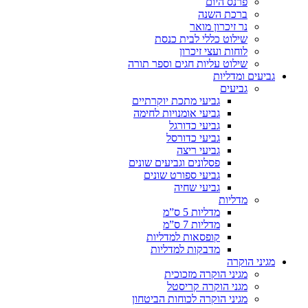
פרנס היום
ברכת השנה
נר זיכרון מואר
שילוט כללי לבית כנסת
לוחות ועצי זיכרון
שילוט עליות חגים וספר תורה
גביעים ומדליות
גביעים
גביעי מתכת יוקרתיים
גביעי אומנויות לחימה
גביעי כדורגל
גביעי כדורסל
גביעי ריצה
פסלונים וגביעים שונים
גביעי ספורט שונים
גביעי שחיה
מדליות
מדליות 5 ס”מ
מדליות 7 ס”מ
קופסאות למדליות
מדבקות למדליות
מגיני הוקרה
מגיני הוקרה מזכוכית
מגני הוקרה קריסטל
מגיני הוקרה לכוחות הביטחון