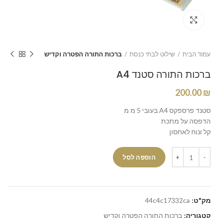
Click to enlarge
עמוד הבית
שילוט לבתי כנסת
ברכות התורה הפטרה וקדיש
ברכות התורה סטנד A4
200.00
₪
סטנד פרספקס A4 בעובי 5 מ מ
הדפסה על מתכת
קל ונוח לאחסון
הוספה לסל
מק"ט:
44c4c17332ca
קטגוריה:
ברכות התורה הפטרה וקדיש