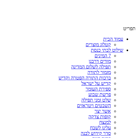
שימו לב האתר בבנייה. ישנם מוצרים ללא מחירים!
שימו לב האתר בבנייה. ישנם מוצרים ללא מחירים!
תפריט
עמוד הבית
קטלוג מוצרים
שילוט לבתי כנסת
7 המינים
מודים דרבנן
תפילה לשלום המדינה
מזמור לתודה
ברכות התורה הפטרה וקדיש
קדיש על ישראל
ספירת העומר
פרשת שבוע
שלט זמני תפילה
השבטים ויטראזים
אשר יצר
קופות צדקה
למנצח
עלינו לשבח
סדר קידוש לבנה