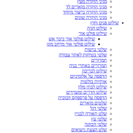
מגיני הוקרה מעץ
מגיני הוקרה מוארים לד
מגיני הוקרה בייצור מיוחד
מגיני הוקרה שונים
שילוט פנים וחוץ
שילוט חניה
שילוט פולט אור
שילוט פולטי אור כיבוי אש
שילוט פולטי אור מרחב מוגן
שלטי נגישות
שלטי בטיחות לאתר עבודה
תמרורים
תמרורים באתרי בניה
שילוט לבריכה
הדפסה על אלומיניום
אותיות בולטות
שילוט לבתי מלון
שילוט חדרים ומשרדים
הדפסה על פרספקס וזכוכית
שלטים מוארים
שלטי דגל
שלט תאורה לבניין
שלטי עץ
שלטי הכוונה
שלט הצעת נישואים