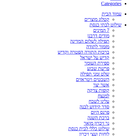
Categories
עמוד הבית
קטלוג מוצרים
שילוט לבתי כנסת
7 המינים
מודים דרבנן
תפילה לשלום המדינה
מזמור לתודה
ברכות התורה הפטרה וקדיש
קדיש על ישראל
ספירת העומר
פרשת שבוע
שלט זמני תפילה
השבטים ויטראזים
אשר יצר
קופות צדקה
למנצח
עלינו לשבח
סדר קידוש לבנה
פרנס היום
ברכת השנה
נר זיכרון מואר
שילוט כללי לבית כנסת
לוחות ועצי זיכרון