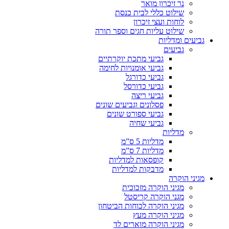
נר זיכרון מואר
שילוט כללי לבית כנסת
לוחות ועצי זיכרון
שילוט עליות חגים וספר תורה
גביעים ומדליות
גביעים
גביעי מתכת יוקרתיים
גביעי אומנויות לחימה
גביעי כדורגל
גביעי כדורסל
גביעי ריצה
פסלונים וגביעים שונים
גביעי ספורט שונים
גביעי שחיה
מדליות
מדליות 5 ס”מ
מדליות 7 ס”מ
קופסאות למדליות
מדבקות למדליות
מגיני הוקרה
מגיני הוקרה מזכוכית
מגני הוקרה קריסטל
מגיני הוקרה לכוחות הביטחון
מגיני הוקרה מעץ
מגיני הוקרה מוארים לד