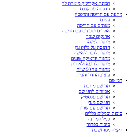
תמונת אקריליק מוארת לד
הדפסה על קנבס
מתנות עם חריטה והדפסה
עטים
מצתים עם חריטה
אולרים וסכינים עם חריטה
ארנקים לגבר
מתנות למנהל
הדפסה על בלוק עץ
מתנות לגבר ולאישה
מתנות יודאיקה שונים
מתנות לרופא ולאחות
מתנות עד 50 ש”ח
עיצוב החדר והבית
תגי שם
תגי שם מתכת
אביזרים לתגי שם
תגי שם פלסטיק
תגי שם מעץ
תגי שם עם שרוך
סיכות וסמלים כללים
סמל המדינה
סיכות כפתור
רקמה ממוחשבת