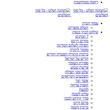
רקמה ממוחשבת
עמוד הבית
קטלוג מוצרים
שילוט לבתי כנסת
7 המינים
מודים דרבנן
תפילה לשלום המדינה
מזמור לתודה
ברכות התורה הפטרה וקדיש
קדיש על ישראל
ספירת העומר
פרשת שבוע
שלט זמני תפילה
השבטים ויטראזים
אשר יצר
קופות צדקה
למנצח
עלינו לשבח
סדר קידוש לבנה
פרנס היום
ברכת השנה