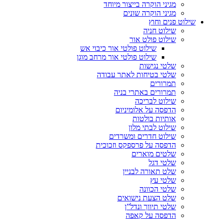
מגיני הוקרה בייצור מיוחד
מגיני הוקרה שונים
שילוט פנים וחוץ
שילוט חניה
שילוט פולט אור
שילוט פולטי אור כיבוי אש
שילוט פולטי אור מרחב מוגן
שלטי נגישות
שלטי בטיחות לאתר עבודה
תמרורים
תמרורים באתרי בניה
שילוט לבריכה
הדפסה על אלומיניום
אותיות בולטות
שילוט לבתי מלון
שילוט חדרים ומשרדים
הדפסה על פרספקס וזכוכית
שלטים מוארים
שלטי דגל
שלט תאורה לבניין
שלטי עץ
שלטי הכוונה
שלט הצעת נישואים
שלטי תיווך ונדל”ן
הדפסה על קאפה