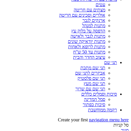
עטים
מצתים עם חריטה
אולרים וסכינים עם חריטה
ארנקים לגבר
מתנות למנהל
הדפסה על בלוק עץ
מתנות לגבר ולאישה
מתנות יודאיקה שונים
מתנות לרופא ולאחות
מתנות עד 50 ש”ח
עיצוב החדר והבית
תגי שם
תגי שם מתכת
אביזרים לתגי שם
תגי שם פלסטיק
תגי שם מעץ
תגי שם עם שרוך
סיכות וסמלים כללים
סמל המדינה
סיכות כפתור
רקמה ממוחשבת
Create your first
navigation menu here
סל קניות
סגור