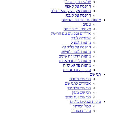
שלטי תיווך ונדל”ן
הדפסה על קאפה
תמונת אקריליק מוארת לד
הדפסה על קנבס
מתנות עם חריטה והדפסה
עטים
מצתים עם חריטה
אולרים וסכינים עם חריטה
ארנקים לגבר
מתנות למנהל
הדפסה על בלוק עץ
מתנות לגבר ולאישה
מתנות יודאיקה שונים
מתנות לרופא ולאחות
מתנות עד 50 ש”ח
עיצוב החדר והבית
תגי שם
תגי שם מתכת
אביזרים לתגי שם
תגי שם פלסטיק
תגי שם מעץ
תגי שם עם שרוך
סיכות וסמלים כללים
סמל המדינה
סיכות כפתור