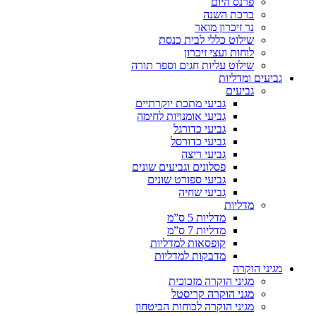
פרנס היום
ברכת השנה
נר זיכרון מואר
שילוט כללי לבית כנסת
לוחות ועצי זיכרון
שילוט עליות חגים וספר תורה
גביעים ומדליות
גביעים
גביעי מתכת יוקרתיים
גביעי אומנויות לחימה
גביעי כדורגל
גביעי כדורסל
גביעי ריצה
פסלונים וגביעים שונים
גביעי ספורט שונים
גביעי שחיה
מדליות
מדליות 5 ס”מ
מדליות 7 ס”מ
קופסאות למדליות
מדבקות למדליות
מגיני הוקרה
מגיני הוקרה מזכוכית
מגני הוקרה קריסטל
מגיני הוקרה לכוחות הביטחון