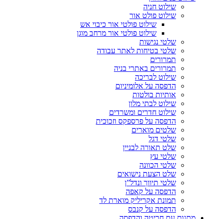
שילוט חניה
שילוט פולט אור
שילוט פולטי אור כיבוי אש
שילוט פולטי אור מרחב מוגן
שלטי נגישות
שלטי בטיחות לאתר עבודה
תמרורים
תמרורים באתרי בניה
שילוט לבריכה
הדפסה על אלומיניום
אותיות בולטות
שילוט לבתי מלון
שילוט חדרים ומשרדים
הדפסה על פרספקס וזכוכית
שלטים מוארים
שלטי דגל
שלט תאורה לבניין
שלטי עץ
שלטי הכוונה
שלט הצעת נישואים
שלטי תיווך ונדל”ן
הדפסה על קאפה
תמונת אקריליק מוארת לד
הדפסה על קנבס
מתנות עם חריטה והדפסה