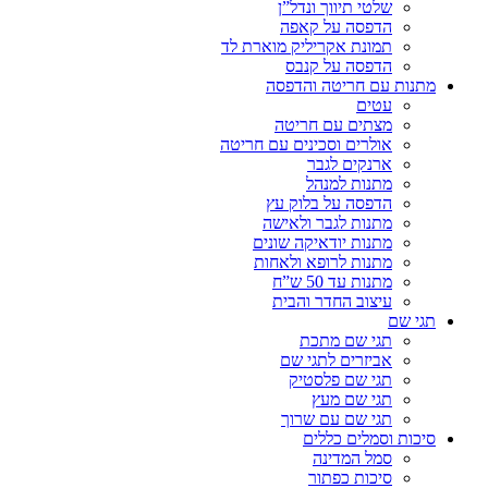
שלטי תיווך ונדל”ן
הדפסה על קאפה
תמונת אקריליק מוארת לד
הדפסה על קנבס
מתנות עם חריטה והדפסה
עטים
מצתים עם חריטה
אולרים וסכינים עם חריטה
ארנקים לגבר
מתנות למנהל
הדפסה על בלוק עץ
מתנות לגבר ולאישה
מתנות יודאיקה שונים
מתנות לרופא ולאחות
מתנות עד 50 ש”ח
עיצוב החדר והבית
תגי שם
תגי שם מתכת
אביזרים לתגי שם
תגי שם פלסטיק
תגי שם מעץ
תגי שם עם שרוך
סיכות וסמלים כללים
סמל המדינה
סיכות כפתור