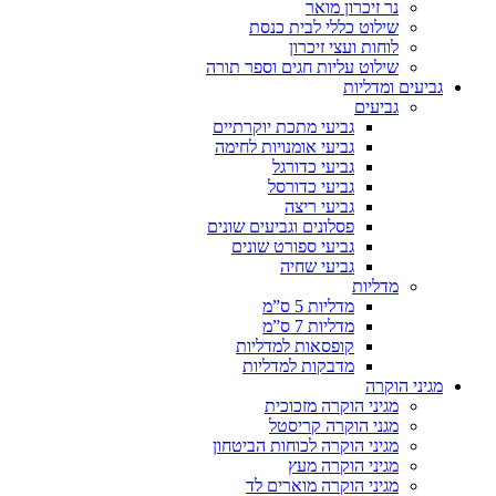
נר זיכרון מואר
שילוט כללי לבית כנסת
לוחות ועצי זיכרון
שילוט עליות חגים וספר תורה
גביעים ומדליות
גביעים
גביעי מתכת יוקרתיים
גביעי אומנויות לחימה
גביעי כדורגל
גביעי כדורסל
גביעי ריצה
פסלונים וגביעים שונים
גביעי ספורט שונים
גביעי שחיה
מדליות
מדליות 5 ס”מ
מדליות 7 ס”מ
קופסאות למדליות
מדבקות למדליות
מגיני הוקרה
מגיני הוקרה מזכוכית
מגני הוקרה קריסטל
מגיני הוקרה לכוחות הביטחון
מגיני הוקרה מעץ
מגיני הוקרה מוארים לד