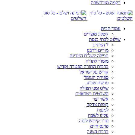
רקמה ממוחשבת
עמוד הבית
קטלוג מוצרים
שילוט לבתי כנסת
7 המינים
מודים דרבנן
תפילה לשלום המדינה
מזמור לתודה
ברכות התורה הפטרה וקדיש
קדיש על ישראל
ספירת העומר
פרשת שבוע
שלט זמני תפילה
השבטים ויטראזים
אשר יצר
קופות צדקה
למנצח
עלינו לשבח
סדר קידוש לבנה
פרנס היום
ברכת השנה