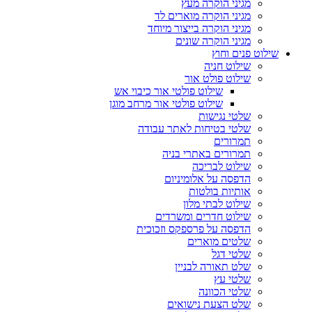
מגיני הוקרה מעץ
מגיני הוקרה מוארים לד
מגיני הוקרה בייצור מיוחד
מגיני הוקרה שונים
שילוט פנים וחוץ
שילוט חניה
שילוט פולט אור
שילוט פולטי אור כיבוי אש
שילוט פולטי אור מרחב מוגן
שלטי נגישות
שלטי בטיחות לאתר עבודה
תמרורים
תמרורים באתרי בניה
שילוט לבריכה
הדפסה על אלומיניום
אותיות בולטות
שילוט לבתי מלון
שילוט חדרים ומשרדים
הדפסה על פרספקס וזכוכית
שלטים מוארים
שלטי דגל
שלט תאורה לבניין
שלטי עץ
שלטי הכוונה
שלט הצעת נישואים