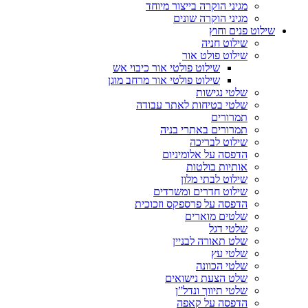
מגיני הוקרה בייצור מיוחד
מגיני הוקרה שונים
שילוט פנים וחוץ
שילוט חניה
שילוט פולט אור
שילוט פולטי אור כיבוי אש
שילוט פולטי אור מרחב מוגן
שלטי נגישות
שלטי בטיחות לאתר עבודה
תמרורים
תמרורים באתרי בניה
שילוט לבריכה
הדפסה על אלומיניום
אותיות בולטות
שילוט לבתי מלון
שילוט חדרים ומשרדים
הדפסה על פרספקס וזכוכית
שלטים מוארים
שלטי דגל
שלט תאורה לבניין
שלטי עץ
שלטי הכוונה
שלט הצעת נישואים
שלטי תיווך ונדל”ן
הדפסה על קאפה