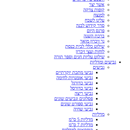
אשר יצר
קופות צדקה
למנצח
עלינו לשבח
סדר קידוש לבנה
פרנס היום
ברכת השנה
נר זיכרון מואר
שילוט כללי לבית כנסת
לוחות ועצי זיכרון
שילוט עליות חגים וספר תורה
גביעים ומדליות
גביעים
גביעי מתכת יוקרתיים
גביעי אומנויות לחימה
גביעי כדורגל
גביעי כדורסל
גביעי ריצה
פסלונים וגביעים שונים
גביעי ספורט שונים
גביעי שחיה
מדליות
מדליות 5 ס”מ
מדליות 7 ס”מ
קופסאות למדליות