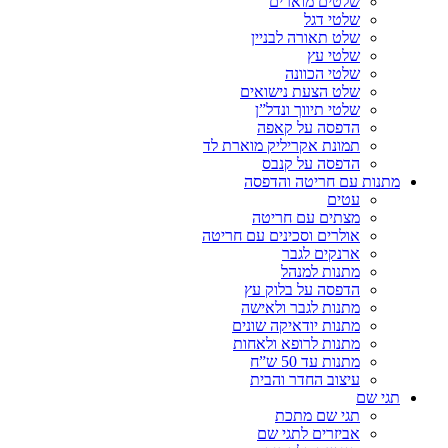
שלטים מוארים
שלטי דגל
שלט תאורה לבניין
שלטי עץ
שלטי הכוונה
שלט הצעת נישואים
שלטי תיווך ונדל”ן
הדפסה על קאפה
תמונת אקריליק מוארת לד
הדפסה על קנבס
מתנות עם חריטה והדפסה
עטים
מצתים עם חריטה
אולרים וסכינים עם חריטה
ארנקים לגבר
מתנות למנהל
הדפסה על בלוק עץ
מתנות לגבר ולאישה
מתנות יודאיקה שונים
מתנות לרופא ולאחות
מתנות עד 50 ש”ח
עיצוב החדר והבית
תגי שם
תגי שם מתכת
אביזרים לתגי שם