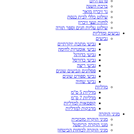
פרנס היום
ברכת השנה
נר זיכרון מואר
שילוט כללי לבית כנסת
לוחות ועצי זיכרון
שילוט עליות חגים וספר תורה
גביעים ומדליות
גביעים
גביעי מתכת יוקרתיים
גביעי אומנויות לחימה
גביעי כדורגל
גביעי כדורסל
גביעי ריצה
פסלונים וגביעים שונים
גביעי ספורט שונים
גביעי שחיה
מדליות
מדליות 5 ס”מ
מדליות 7 ס”מ
קופסאות למדליות
מדבקות למדליות
מגיני הוקרה
מגיני הוקרה מזכוכית
מגני הוקרה קריסטל
מגיני הוקרה לכוחות הביטחון