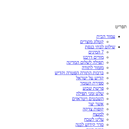
שימו לב האתר בבנייה. ישנם מוצרים ללא מחירים!
שימו לב האתר בבנייה. ישנם מוצרים ללא מחירים!
תפריט
עמוד הבית
קטלוג מוצרים
שילוט לבתי כנסת
7 המינים
מודים דרבנן
תפילה לשלום המדינה
מזמור לתודה
ברכות התורה הפטרה וקדיש
קדיש על ישראל
ספירת העומר
פרשת שבוע
שלט זמני תפילה
השבטים ויטראזים
אשר יצר
קופות צדקה
למנצח
עלינו לשבח
סדר קידוש לבנה