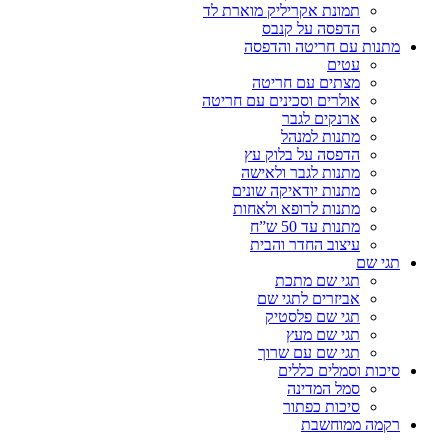
תמונת אקריליק מוארת לד
הדפסה על קנבס
מתנות עם חריטה והדפסה
עטים
מצתים עם חריטה
אולרים וסכינים עם חריטה
ארנקים לגבר
מתנות למנהל
הדפסה על בלוק עץ
מתנות לגבר ולאישה
מתנות יודאיקה שונים
מתנות לרופא ולאחות
מתנות עד 50 ש”ח
עיצוב החדר והבית
תגי שם
תגי שם מתכת
אביזרים לתגי שם
תגי שם פלסטיק
תגי שם מעץ
תגי שם עם שרוך
סיכות וסמלים כללים
סמל המדינה
סיכות כפתור
רקמה ממוחשבת