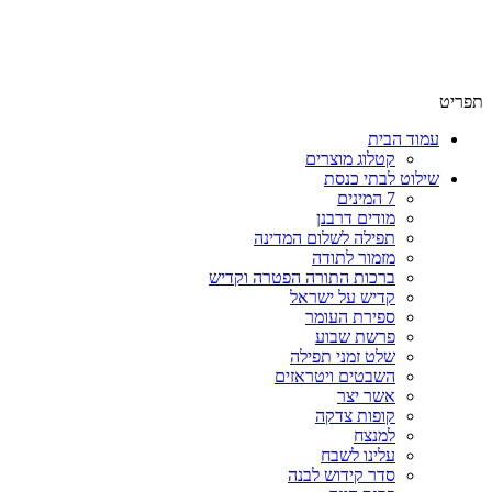
שימו לב האתר בבנייה. ישנם מוצרים ללא מחירים!
שימו לב האתר בבנייה. ישנם מוצרים ללא מחירים!
תפריט
עמוד הבית
קטלוג מוצרים
שילוט לבתי כנסת
7 המינים
מודים דרבנן
תפילה לשלום המדינה
מזמור לתודה
ברכות התורה הפטרה וקדיש
קדיש על ישראל
ספירת העומר
פרשת שבוע
שלט זמני תפילה
השבטים ויטראזים
אשר יצר
קופות צדקה
למנצח
עלינו לשבח
סדר קידוש לבנה