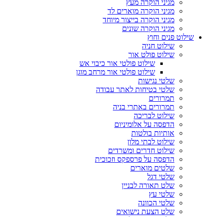
מגיני הוקרה מעץ
מגיני הוקרה מוארים לד
מגיני הוקרה בייצור מיוחד
מגיני הוקרה שונים
שילוט פנים וחוץ
שילוט חניה
שילוט פולט אור
שילוט פולטי אור כיבוי אש
שילוט פולטי אור מרחב מוגן
שלטי נגישות
שלטי בטיחות לאתר עבודה
תמרורים
תמרורים באתרי בניה
שילוט לבריכה
הדפסה על אלומיניום
אותיות בולטות
שילוט לבתי מלון
שילוט חדרים ומשרדים
הדפסה על פרספקס וזכוכית
שלטים מוארים
שלטי דגל
שלט תאורה לבניין
שלטי עץ
שלטי הכוונה
שלט הצעת נישואים