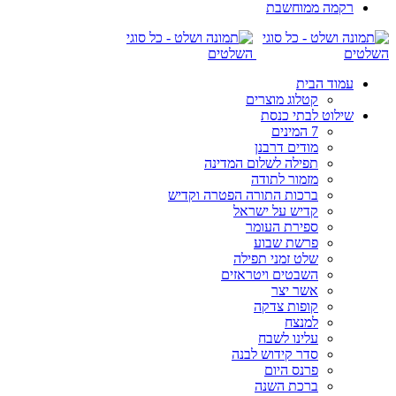
רקמה ממוחשבת
עמוד הבית
קטלוג מוצרים
שילוט לבתי כנסת
7 המינים
מודים דרבנן
תפילה לשלום המדינה
מזמור לתודה
ברכות התורה הפטרה וקדיש
קדיש על ישראל
ספירת העומר
פרשת שבוע
שלט זמני תפילה
השבטים ויטראזים
אשר יצר
קופות צדקה
למנצח
עלינו לשבח
סדר קידוש לבנה
פרנס היום
ברכת השנה