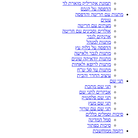
תמונת אקריליק מוארת לד
הדפסה על קנבס
מתנות עם חריטה והדפסה
עטים
מצתים עם חריטה
אולרים וסכינים עם חריטה
ארנקים לגבר
מתנות למנהל
הדפסה על בלוק עץ
מתנות לגבר ולאישה
מתנות יודאיקה שונים
מתנות לרופא ולאחות
מתנות עד 50 ש”ח
עיצוב החדר והבית
תגי שם
תגי שם מתכת
אביזרים לתגי שם
תגי שם פלסטיק
תגי שם מעץ
תגי שם עם שרוך
סיכות וסמלים כללים
סמל המדינה
סיכות כפתור
רקמה ממוחשבת