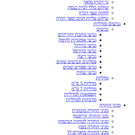
נר זיכרון מואר
שילוט כללי לבית כנסת
לוחות ועצי זיכרון
שילוט עליות חגים וספר תורה
גביעים ומדליות
גביעים
גביעי מתכת יוקרתיים
גביעי אומנויות לחימה
גביעי כדורגל
גביעי כדורסל
גביעי ריצה
פסלונים וגביעים שונים
גביעי ספורט שונים
גביעי שחיה
מדליות
מדליות 5 ס”מ
מדליות 7 ס”מ
קופסאות למדליות
מדבקות למדליות
מגיני הוקרה
מגיני הוקרה מזכוכית
מגני הוקרה קריסטל
מגיני הוקרה לכוחות הביטחון
מגיני הוקרה מעץ
מגיני הוקרה מוארים לד