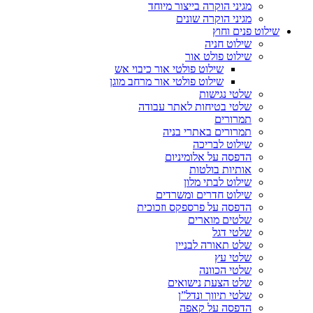
מגיני הוקרה בייצור מיוחד
מגיני הוקרה שונים
שילוט פנים וחוץ
שילוט חניה
שילוט פולט אור
שילוט פולטי אור כיבוי אש
שילוט פולטי אור מרחב מוגן
שלטי נגישות
שלטי בטיחות לאתר עבודה
תמרורים
תמרורים באתרי בניה
שילוט לבריכה
הדפסה על אלומיניום
אותיות בולטות
שילוט לבתי מלון
שילוט חדרים ומשרדים
הדפסה על פרספקס וזכוכית
שלטים מוארים
שלטי דגל
שלט תאורה לבניין
שלטי עץ
שלטי הכוונה
שלט הצעת נישואים
שלטי תיווך ונדל”ן
הדפסה על קאפה