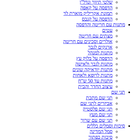
שלטי תיווך ונדל”ן
הדפסה על קאפה
תמונת אקריליק מוארת לד
הדפסה על קנבס
מתנות עם חריטה והדפסה
עטים
מצתים עם חריטה
אולרים וסכינים עם חריטה
ארנקים לגבר
מתנות למנהל
הדפסה על בלוק עץ
מתנות לגבר ולאישה
מתנות יודאיקה שונים
מתנות לרופא ולאחות
מתנות עד 50 ש”ח
עיצוב החדר והבית
תגי שם
תגי שם מתכת
אביזרים לתגי שם
תגי שם פלסטיק
תגי שם מעץ
תגי שם עם שרוך
סיכות וסמלים כללים
סמל המדינה
סיכות כפתור