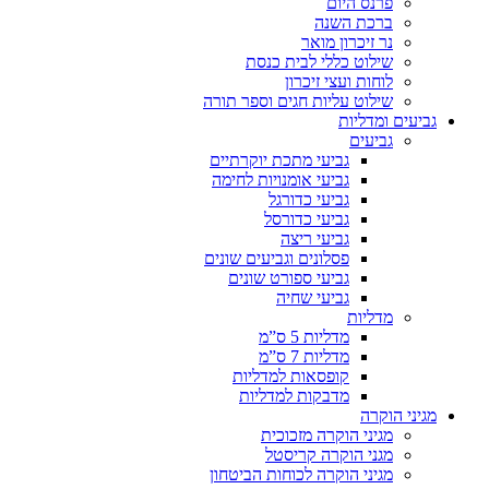
פרנס היום
ברכת השנה
נר זיכרון מואר
שילוט כללי לבית כנסת
לוחות ועצי זיכרון
שילוט עליות חגים וספר תורה
גביעים ומדליות
גביעים
גביעי מתכת יוקרתיים
גביעי אומנויות לחימה
גביעי כדורגל
גביעי כדורסל
גביעי ריצה
פסלונים וגביעים שונים
גביעי ספורט שונים
גביעי שחיה
מדליות
מדליות 5 ס”מ
מדליות 7 ס”מ
קופסאות למדליות
מדבקות למדליות
מגיני הוקרה
מגיני הוקרה מזכוכית
מגני הוקרה קריסטל
מגיני הוקרה לכוחות הביטחון