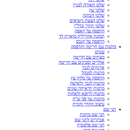
שלט תאורה לבניין
שלטי עץ
שלטי הכוונה
שלט הצעת נישואים
שלטי תיווך ונדל”ן
הדפסה על קאפה
תמונת אקריליק מוארת לד
הדפסה על קנבס
מתנות עם חריטה והדפסה
עטים
מצתים עם חריטה
אולרים וסכינים עם חריטה
ארנקים לגבר
מתנות למנהל
הדפסה על בלוק עץ
מתנות לגבר ולאישה
מתנות יודאיקה שונים
מתנות לרופא ולאחות
מתנות עד 50 ש”ח
עיצוב החדר והבית
תגי שם
תגי שם מתכת
אביזרים לתגי שם
תגי שם פלסטיק