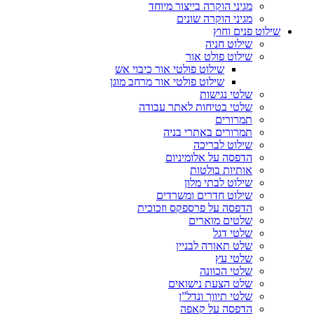
מגיני הוקרה בייצור מיוחד
מגיני הוקרה שונים
שילוט פנים וחוץ
שילוט חניה
שילוט פולט אור
שילוט פולטי אור כיבוי אש
שילוט פולטי אור מרחב מוגן
שלטי נגישות
שלטי בטיחות לאתר עבודה
תמרורים
תמרורים באתרי בניה
שילוט לבריכה
הדפסה על אלומיניום
אותיות בולטות
שילוט לבתי מלון
שילוט חדרים ומשרדים
הדפסה על פרספקס וזכוכית
שלטים מוארים
שלטי דגל
שלט תאורה לבניין
שלטי עץ
שלטי הכוונה
שלט הצעת נישואים
שלטי תיווך ונדל”ן
הדפסה על קאפה