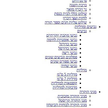
פרנס היום
ברכת השנה
נר זיכרון מואר
שילוט כללי לבית כנסת
לוחות ועצי זיכרון
שילוט עליות חגים וספר תורה
גביעים ומדליות
גביעים
גביעי מתכת יוקרתיים
גביעי אומנויות לחימה
גביעי כדורגל
גביעי כדורסל
גביעי ריצה
פסלונים וגביעים שונים
גביעי ספורט שונים
גביעי שחיה
מדליות
מדליות 5 ס”מ
מדליות 7 ס”מ
קופסאות למדליות
מדבקות למדליות
מגיני הוקרה
מגיני הוקרה מזכוכית
מגני הוקרה קריסטל
מגיני הוקרה לכוחות הביטחון