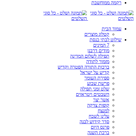
רקמה ממוחשבת
עמוד הבית
קטלוג מוצרים
שילוט לבתי כנסת
7 המינים
מודים דרבנן
תפילה לשלום המדינה
מזמור לתודה
ברכות התורה הפטרה וקדיש
קדיש על ישראל
ספירת העומר
פרשת שבוע
שלט זמני תפילה
השבטים ויטראזים
אשר יצר
קופות צדקה
למנצח
עלינו לשבח
סדר קידוש לבנה
פרנס היום
ברכת השנה