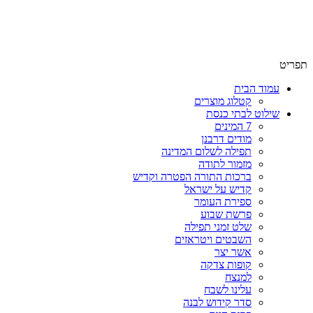
שימו לב האתר בבנייה. ישנם מוצרים ללא מחירים!
שימו לב האתר בבנייה. ישנם מוצרים ללא מחירים!
תפריט
עמוד הבית
קטלוג מוצרים
שילוט לבתי כנסת
7 המינים
מודים דרבנן
תפילה לשלום המדינה
מזמור לתודה
ברכות התורה הפטרה וקדיש
קדיש על ישראל
ספירת העומר
פרשת שבוע
שלט זמני תפילה
השבטים ויטראזים
אשר יצר
קופות צדקה
למנצח
עלינו לשבח
סדר קידוש לבנה