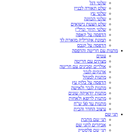
שלטי דגל
שלט תאורה לבניין
שלטי עץ
שלטי הכוונה
שלט הצעת נישואים
שלטי תיווך ונדל”ן
הדפסה על קאפה
תמונת אקריליק מוארת לד
הדפסה על קנבס
מתנות עם חריטה והדפסה
עטים
מצתים עם חריטה
אולרים וסכינים עם חריטה
ארנקים לגבר
מתנות למנהל
הדפסה על בלוק עץ
מתנות לגבר ולאישה
מתנות יודאיקה שונים
מתנות לרופא ולאחות
מתנות עד 50 ש”ח
עיצוב החדר והבית
תגי שם
תגי שם מתכת
אביזרים לתגי שם
תגי שם פלסטיק