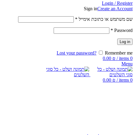
Login / Register
Sign in
Create an Account
שם משתמש או כתובת אימייל
*
*
Password
Log in
Lost your password?
Remember me
0.00
₪
/
items
0
Menu
0.00
₪
/
items
0
Click to enlarge