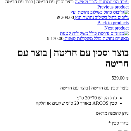
עמוד הבית
מתנות לגבר ולאישה
בוצר וסכין עם חריטה | בוצר עם חריטה
Previous product
גלובוס כחול בשילוב נחושת ועץ
209.00
₪
Back to products
Next product
מאזניים נחושת כולל משקולות קטנות
170.00
₪
בוצר וסכין עם חריטה | בוצר עם
חריטה
539.00
₪
בוצר וסכין עם חריטה | בוצר עם חריטה
גודל הקרש 70*30 ס”מ
סכין ARCOS באורך 20 ס”מ שקעים או חלקה
ניתן להזמנה מראש
בחרו סכין
*