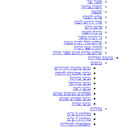
אשר יצר
קופות צדקה
למנצח
עלינו לשבח
סדר קידוש לבנה
פרנס היום
ברכת השנה
נר זיכרון מואר
שילוט כללי לבית כנסת
לוחות ועצי זיכרון
שילוט עליות חגים וספר תורה
גביעים ומדליות
גביעים
גביעי מתכת יוקרתיים
גביעי אומנויות לחימה
גביעי כדורגל
גביעי כדורסל
גביעי ריצה
פסלונים וגביעים שונים
גביעי ספורט שונים
גביעי שחיה
מדליות
מדליות 5 ס”מ
מדליות 7 ס”מ
קופסאות למדליות