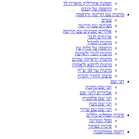
תמונת אקריליק מוארת לד
הדפסה על קנבס
מתנות עם חריטה והדפסה
עטים
מצתים עם חריטה
אולרים וסכינים עם חריטה
ארנקים לגבר
מתנות למנהל
הדפסה על בלוק עץ
מתנות לגבר ולאישה
מתנות יודאיקה שונים
מתנות לרופא ולאחות
מתנות עד 50 ש”ח
עיצוב החדר והבית
תגי שם
תגי שם מתכת
אביזרים לתגי שם
תגי שם פלסטיק
תגי שם מעץ
תגי שם עם שרוך
סיכות וסמלים כללים
סמל המדינה
סיכות כפתור
רקמה ממוחשבת