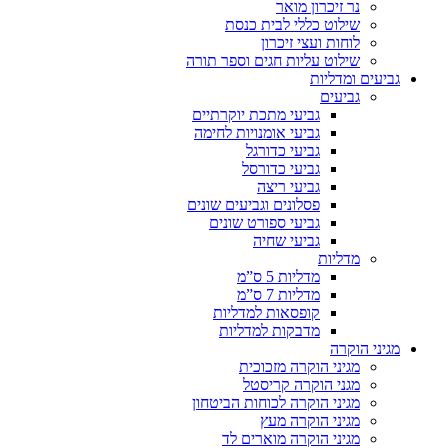
נר זיכרון מואר
שילוט כללי לבית כנסת
לוחות ועצי זיכרון
שילוט עליות חגים וספר תורה
גביעים ומדליות
גביעים
גביעי מתכת יוקרתיים
גביעי אומנויות לחימה
גביעי כדורגל
גביעי כדורסל
גביעי ריצה
פסלונים וגביעים שונים
גביעי ספורט שונים
גביעי שחיה
מדליות
מדליות 5 ס”מ
מדליות 7 ס”מ
קופסאות למדליות
מדבקות למדליות
מגיני הוקרה
מגיני הוקרה מזכוכית
מגני הוקרה קריסטל
מגיני הוקרה לכוחות הביטחון
מגיני הוקרה מעץ
מגיני הוקרה מוארים לד