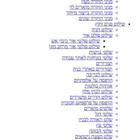
מגיני הוקרה מעץ
מגיני הוקרה מוארים לד
מגיני הוקרה בייצור מיוחד
מגיני הוקרה שונים
שילוט פנים וחוץ
שילוט חניה
שילוט פולט אור
שילוט פולטי אור כיבוי אש
שילוט פולטי אור מרחב מוגן
שלטי נגישות
שלטי בטיחות לאתר עבודה
תמרורים
תמרורים באתרי בניה
שילוט לבריכה
הדפסה על אלומיניום
אותיות בולטות
שילוט לבתי מלון
שילוט חדרים ומשרדים
הדפסה על פרספקס וזכוכית
שלטים מוארים
שלטי דגל
שלט תאורה לבניין
שלטי עץ
שלטי הכוונה
שלט הצעת נישואים