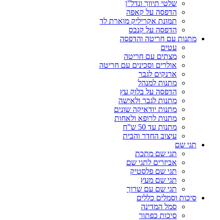
שלטי תיווך ונדל”ן
הדפסה על קאפה
תמונת אקריליק מוארת לד
הדפסה על קנבס
מתנות עם חריטה והדפסה
עטים
מצתים עם חריטה
אולרים וסכינים עם חריטה
ארנקים לגבר
מתנות למנהל
הדפסה על בלוק עץ
מתנות לגבר ולאישה
מתנות יודאיקה שונים
מתנות לרופא ולאחות
מתנות עד 50 ש”ח
עיצוב החדר והבית
תגי שם
תגי שם מתכת
אביזרים לתגי שם
תגי שם פלסטיק
תגי שם מעץ
תגי שם עם שרוך
סיכות וסמלים כללים
סמל המדינה
סיכות כפתור