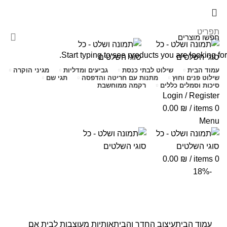
שימו לב האתר בבנייה. ישנם מוצרים ללא מחירים!
שימו לב האתר בבנייה. ישנם מוצרים ללא מחירים!
תפריט
Start typing to see products you are looking for.
עמוד הבית
שילוט לבתי כנסת
גביעים ומדליות
מגיני הוקרה
שילוט פנים וחוץ
מתנות עם חריטה והדפסה
תגי שם
סיכות וסמלים כללים
רקמה ממוחשבת
Login / Register
0.00
₪
/
items
0
Menu
0.00
₪
/
items
0
-18%
Click to enlarge
עמוד הבית
עיצוב החדר והבית
אותיות מעוצבות לבית
אם