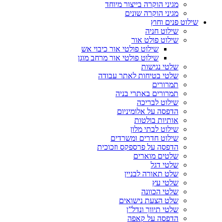
מגיני הוקרה בייצור מיוחד
מגיני הוקרה שונים
שילוט פנים וחוץ
שילוט חניה
שילוט פולט אור
שילוט פולטי אור כיבוי אש
שילוט פולטי אור מרחב מוגן
שלטי נגישות
שלטי בטיחות לאתר עבודה
תמרורים
תמרורים באתרי בניה
שילוט לבריכה
הדפסה על אלומיניום
אותיות בולטות
שילוט לבתי מלון
שילוט חדרים ומשרדים
הדפסה על פרספקס וזכוכית
שלטים מוארים
שלטי דגל
שלט תאורה לבניין
שלטי עץ
שלטי הכוונה
שלט הצעת נישואים
שלטי תיווך ונדל”ן
הדפסה על קאפה