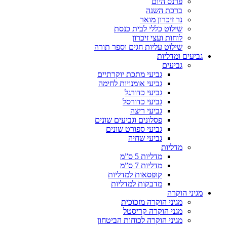
פרנס היום
ברכת השנה
נר זיכרון מואר
שילוט כללי לבית כנסת
לוחות ועצי זיכרון
שילוט עליות חגים וספר תורה
גביעים ומדליות
גביעים
גביעי מתכת יוקרתיים
גביעי אומנויות לחימה
גביעי כדורגל
גביעי כדורסל
גביעי ריצה
פסלונים וגביעים שונים
גביעי ספורט שונים
גביעי שחיה
מדליות
מדליות 5 ס”מ
מדליות 7 ס”מ
קופסאות למדליות
מדבקות למדליות
מגיני הוקרה
מגיני הוקרה מזכוכית
מגני הוקרה קריסטל
מגיני הוקרה לכוחות הביטחון