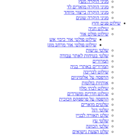
מגיני הוקרה מעץ
מגיני הוקרה מוארים לד
מגיני הוקרה בייצור מיוחד
מגיני הוקרה שונים
שילוט פנים וחוץ
שילוט חניה
שילוט פולט אור
שילוט פולטי אור כיבוי אש
שילוט פולטי אור מרחב מוגן
שלטי נגישות
שלטי בטיחות לאתר עבודה
תמרורים
תמרורים באתרי בניה
שילוט לבריכה
הדפסה על אלומיניום
אותיות בולטות
שילוט לבתי מלון
שילוט חדרים ומשרדים
הדפסה על פרספקס וזכוכית
שלטים מוארים
שלטי דגל
שלט תאורה לבניין
שלטי עץ
שלטי הכוונה
שלט הצעת נישואים