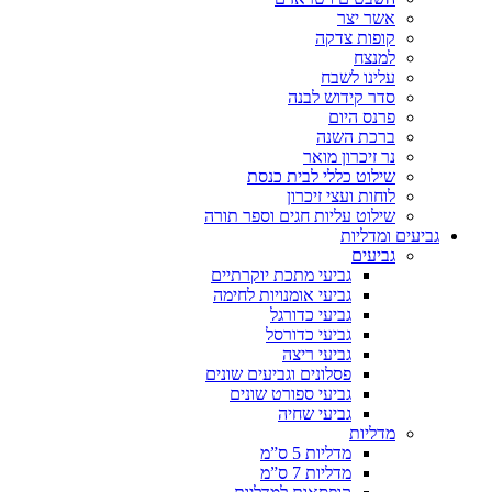
אשר יצר
קופות צדקה
למנצח
עלינו לשבח
סדר קידוש לבנה
פרנס היום
ברכת השנה
נר זיכרון מואר
שילוט כללי לבית כנסת
לוחות ועצי זיכרון
שילוט עליות חגים וספר תורה
גביעים ומדליות
גביעים
גביעי מתכת יוקרתיים
גביעי אומנויות לחימה
גביעי כדורגל
גביעי כדורסל
גביעי ריצה
פסלונים וגביעים שונים
גביעי ספורט שונים
גביעי שחיה
מדליות
מדליות 5 ס”מ
מדליות 7 ס”מ