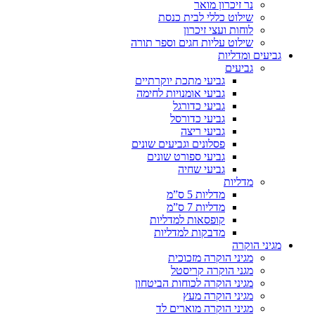
נר זיכרון מואר
שילוט כללי לבית כנסת
לוחות ועצי זיכרון
שילוט עליות חגים וספר תורה
גביעים ומדליות
גביעים
גביעי מתכת יוקרתיים
גביעי אומנויות לחימה
גביעי כדורגל
גביעי כדורסל
גביעי ריצה
פסלונים וגביעים שונים
גביעי ספורט שונים
גביעי שחיה
מדליות
מדליות 5 ס”מ
מדליות 7 ס”מ
קופסאות למדליות
מדבקות למדליות
מגיני הוקרה
מגיני הוקרה מזכוכית
מגני הוקרה קריסטל
מגיני הוקרה לכוחות הביטחון
מגיני הוקרה מעץ
מגיני הוקרה מוארים לד