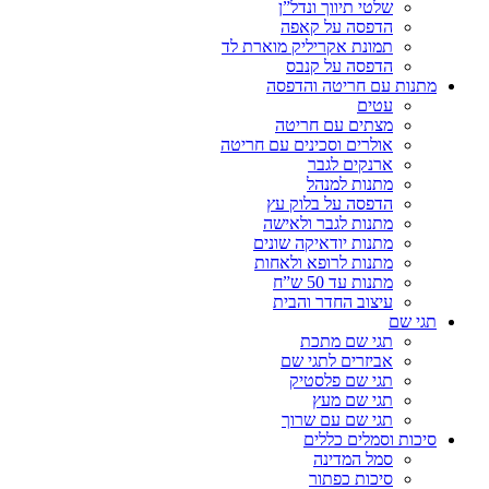
שלטי תיווך ונדל”ן
הדפסה על קאפה
תמונת אקריליק מוארת לד
הדפסה על קנבס
מתנות עם חריטה והדפסה
עטים
מצתים עם חריטה
אולרים וסכינים עם חריטה
ארנקים לגבר
מתנות למנהל
הדפסה על בלוק עץ
מתנות לגבר ולאישה
מתנות יודאיקה שונים
מתנות לרופא ולאחות
מתנות עד 50 ש”ח
עיצוב החדר והבית
תגי שם
תגי שם מתכת
אביזרים לתגי שם
תגי שם פלסטיק
תגי שם מעץ
תגי שם עם שרוך
סיכות וסמלים כללים
סמל המדינה
סיכות כפתור