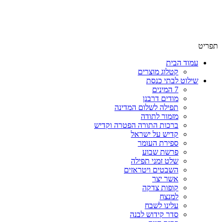
שימו לב האתר בבנייה. ישנם מוצרים ללא מחירים!
שימו לב האתר בבנייה. ישנם מוצרים ללא מחירים!
תפריט
עמוד הבית
קטלוג מוצרים
שילוט לבתי כנסת
7 המינים
מודים דרבנן
תפילה לשלום המדינה
מזמור לתודה
ברכות התורה הפטרה וקדיש
קדיש על ישראל
ספירת העומר
פרשת שבוע
שלט זמני תפילה
השבטים ויטראזים
אשר יצר
קופות צדקה
למנצח
עלינו לשבח
סדר קידוש לבנה