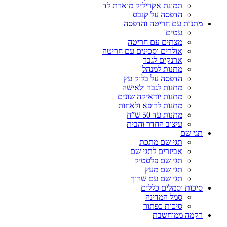
תמונת אקריליק מוארת לד
הדפסה על קנבס
מתנות עם חריטה והדפסה
עטים
מצתים עם חריטה
אולרים וסכינים עם חריטה
ארנקים לגבר
מתנות למנהל
הדפסה על בלוק עץ
מתנות לגבר ולאישה
מתנות יודאיקה שונים
מתנות לרופא ולאחות
מתנות עד 50 ש”ח
עיצוב החדר והבית
תגי שם
תגי שם מתכת
אביזרים לתגי שם
תגי שם פלסטיק
תגי שם מעץ
תגי שם עם שרוך
סיכות וסמלים כללים
סמל המדינה
סיכות כפתור
רקמה ממוחשבת