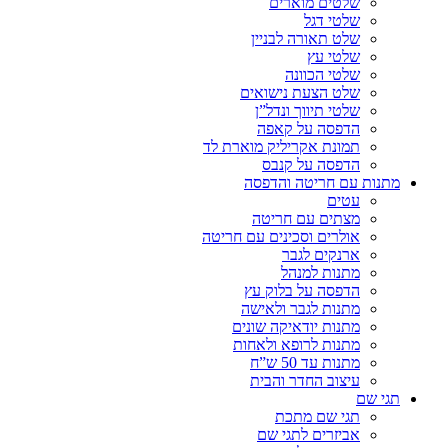
שלטים מוארים
שלטי דגל
שלט תאורה לבניין
שלטי עץ
שלטי הכוונה
שלט הצעת נישואים
שלטי תיווך ונדל”ן
הדפסה על קאפה
תמונת אקריליק מוארת לד
הדפסה על קנבס
מתנות עם חריטה והדפסה
עטים
מצתים עם חריטה
אולרים וסכינים עם חריטה
ארנקים לגבר
מתנות למנהל
הדפסה על בלוק עץ
מתנות לגבר ולאישה
מתנות יודאיקה שונים
מתנות לרופא ולאחות
מתנות עד 50 ש”ח
עיצוב החדר והבית
תגי שם
תגי שם מתכת
אביזרים לתגי שם