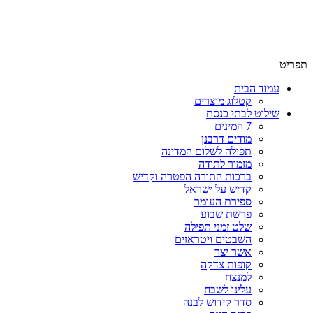
שימו לב האתר בבנייה. ישנם מוצרים ללא מחירים!
שימו לב האתר בבנייה. ישנם מוצרים ללא מחירים!
תפריט
עמוד הבית
קטלוג מוצרים
שילוט לבתי כנסת
7 המינים
מודים דרבנן
תפילה לשלום המדינה
מזמור לתודה
ברכות התורה הפטרה וקדיש
קדיש על ישראל
ספירת העומר
פרשת שבוע
שלט זמני תפילה
השבטים ויטראזים
אשר יצר
קופות צדקה
למנצח
עלינו לשבח
סדר קידוש לבנה