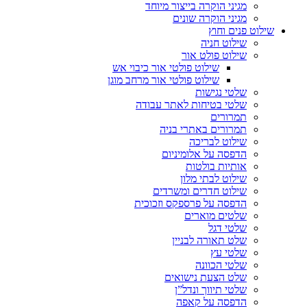
מגיני הוקרה בייצור מיוחד
מגיני הוקרה שונים
שילוט פנים וחוץ
שילוט חניה
שילוט פולט אור
שילוט פולטי אור כיבוי אש
שילוט פולטי אור מרחב מוגן
שלטי נגישות
שלטי בטיחות לאתר עבודה
תמרורים
תמרורים באתרי בניה
שילוט לבריכה
הדפסה על אלומיניום
אותיות בולטות
שילוט לבתי מלון
שילוט חדרים ומשרדים
הדפסה על פרספקס וזכוכית
שלטים מוארים
שלטי דגל
שלט תאורה לבניין
שלטי עץ
שלטי הכוונה
שלט הצעת נישואים
שלטי תיווך ונדל”ן
הדפסה על קאפה