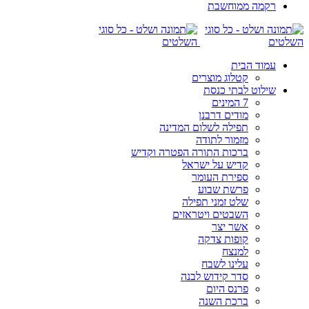
רקמה ממוחשבת
עמוד הבית
קטלוג מוצרים
שילוט לבתי כנסת
7 המינים
מודים דרבנן
תפילה לשלום המדינה
מזמור לתודה
ברכות התורה הפטרה וקדיש
קדיש על ישראל
ספירת העומר
פרשת שבוע
שלט זמני תפילה
השבטים ויטראזים
אשר יצר
קופות צדקה
למנצח
עלינו לשבח
סדר קידוש לבנה
פרנס היום
ברכת השנה