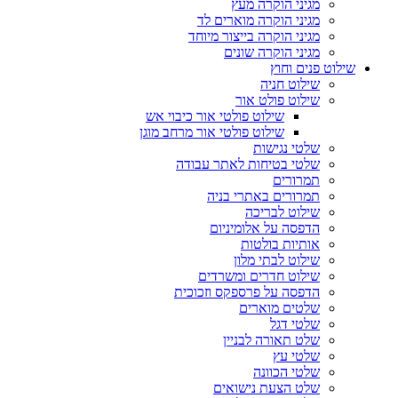
מגיני הוקרה מעץ
מגיני הוקרה מוארים לד
מגיני הוקרה בייצור מיוחד
מגיני הוקרה שונים
שילוט פנים וחוץ
שילוט חניה
שילוט פולט אור
שילוט פולטי אור כיבוי אש
שילוט פולטי אור מרחב מוגן
שלטי נגישות
שלטי בטיחות לאתר עבודה
תמרורים
תמרורים באתרי בניה
שילוט לבריכה
הדפסה על אלומיניום
אותיות בולטות
שילוט לבתי מלון
שילוט חדרים ומשרדים
הדפסה על פרספקס וזכוכית
שלטים מוארים
שלטי דגל
שלט תאורה לבניין
שלטי עץ
שלטי הכוונה
שלט הצעת נישואים