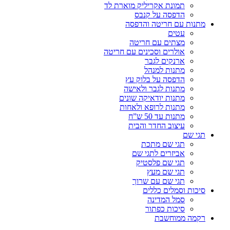
תמונת אקריליק מוארת לד
הדפסה על קנבס
מתנות עם חריטה והדפסה
עטים
מצתים עם חריטה
אולרים וסכינים עם חריטה
ארנקים לגבר
מתנות למנהל
הדפסה על בלוק עץ
מתנות לגבר ולאישה
מתנות יודאיקה שונים
מתנות לרופא ולאחות
מתנות עד 50 ש”ח
עיצוב החדר והבית
תגי שם
תגי שם מתכת
אביזרים לתגי שם
תגי שם פלסטיק
תגי שם מעץ
תגי שם עם שרוך
סיכות וסמלים כללים
סמל המדינה
סיכות כפתור
רקמה ממוחשבת