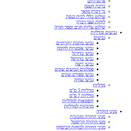
פרנס היום
ברכת השנה
נר זיכרון מואר
שילוט כללי לבית כנסת
לוחות ועצי זיכרון
שילוט עליות חגים וספר תורה
גביעים ומדליות
גביעים
גביעי מתכת יוקרתיים
גביעי אומנויות לחימה
גביעי כדורגל
גביעי כדורסל
גביעי ריצה
פסלונים וגביעים שונים
גביעי ספורט שונים
גביעי שחיה
מדליות
מדליות 5 ס”מ
מדליות 7 ס”מ
קופסאות למדליות
מדבקות למדליות
מגיני הוקרה
מגיני הוקרה מזכוכית
מגני הוקרה קריסטל
מגיני הוקרה לכוחות הביטחון