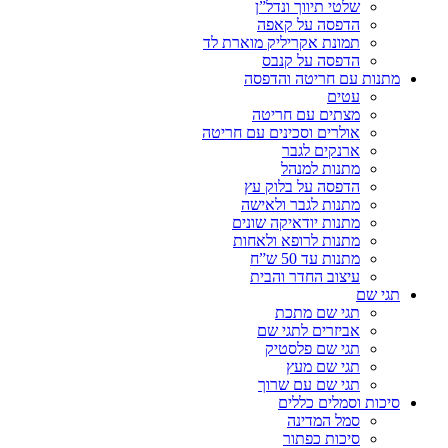
שלטי תיווך ונדל”ן
הדפסה על קאפה
תמונת אקריליק מוארת לד
הדפסה על קנבס
מתנות עם חריטה והדפסה
עטים
מצתים עם חריטה
אולרים וסכינים עם חריטה
ארנקים לגבר
מתנות למנהל
הדפסה על בלוק עץ
מתנות לגבר ולאישה
מתנות יודאיקה שונים
מתנות לרופא ולאחות
מתנות עד 50 ש”ח
עיצוב החדר והבית
תגי שם
תגי שם מתכת
אביזרים לתגי שם
תגי שם פלסטיק
תגי שם מעץ
תגי שם עם שרוך
סיכות וסמלים כללים
סמל המדינה
סיכות כפתור