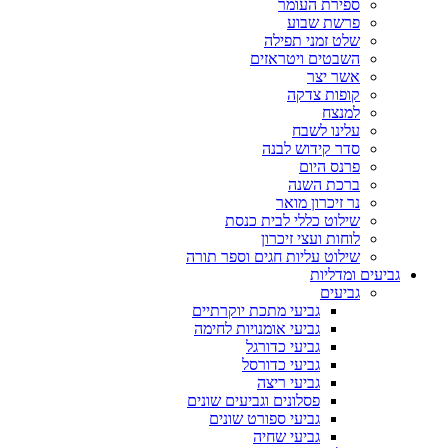
ספירת העומר
פרשת שבוע
שלט זמני תפילה
השבטים ויטראזים
אשר יצר
קופות צדקה
למנצח
עלינו לשבח
סדר קידוש לבנה
פרנס היום
ברכת השנה
נר זיכרון מואר
שילוט כללי לבית כנסת
לוחות ועצי זיכרון
שילוט עליות חגים וספר תורה
גביעים ומדליות
גביעים
גביעי מתכת יוקרתיים
גביעי אומנויות לחימה
גביעי כדורגל
גביעי כדורסל
גביעי ריצה
פסלונים וגביעים שונים
גביעי ספורט שונים
גביעי שחיה