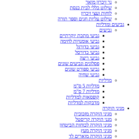
נר זיכרון מואר
שילוט כללי לבית כנסת
לוחות ועצי זיכרון
שילוט עליות חגים וספר תורה
גביעים ומדליות
גביעים
גביעי מתכת יוקרתיים
גביעי אומנויות לחימה
גביעי כדורגל
גביעי כדורסל
גביעי ריצה
פסלונים וגביעים שונים
גביעי ספורט שונים
גביעי שחיה
מדליות
מדליות 5 ס”מ
מדליות 7 ס”מ
קופסאות למדליות
מדבקות למדליות
מגיני הוקרה
מגיני הוקרה מזכוכית
מגני הוקרה קריסטל
מגיני הוקרה לכוחות הביטחון
מגיני הוקרה מעץ
מגיני הוקרה מוארים לד