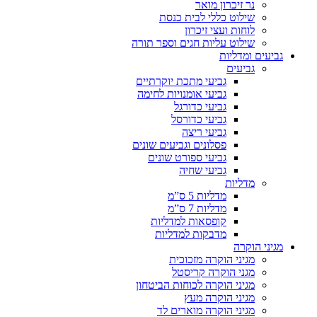
נר זיכרון מואר
שילוט כללי לבית כנסת
לוחות ועצי זיכרון
שילוט עליות חגים וספר תורה
גביעים ומדליות
גביעים
גביעי מתכת יוקרתיים
גביעי אומנויות לחימה
גביעי כדורגל
גביעי כדורסל
גביעי ריצה
פסלונים וגביעים שונים
גביעי ספורט שונים
גביעי שחיה
מדליות
מדליות 5 ס”מ
מדליות 7 ס”מ
קופסאות למדליות
מדבקות למדליות
מגיני הוקרה
מגיני הוקרה מזכוכית
מגני הוקרה קריסטל
מגיני הוקרה לכוחות הביטחון
מגיני הוקרה מעץ
מגיני הוקרה מוארים לד