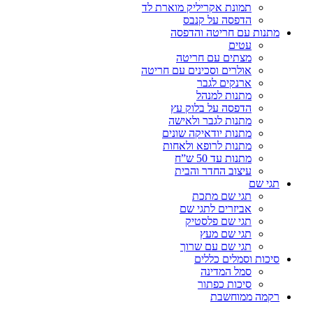
תמונת אקריליק מוארת לד
הדפסה על קנבס
מתנות עם חריטה והדפסה
עטים
מצתים עם חריטה
אולרים וסכינים עם חריטה
ארנקים לגבר
מתנות למנהל
הדפסה על בלוק עץ
מתנות לגבר ולאישה
מתנות יודאיקה שונים
מתנות לרופא ולאחות
מתנות עד 50 ש”ח
עיצוב החדר והבית
תגי שם
תגי שם מתכת
אביזרים לתגי שם
תגי שם פלסטיק
תגי שם מעץ
תגי שם עם שרוך
סיכות וסמלים כללים
סמל המדינה
סיכות כפתור
רקמה ממוחשבת