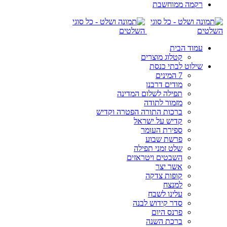
רקמה ממוחשבת
עמוד הבית
קטלוג מוצרים
שילוט לבתי כנסת
7 המינים
מודים דרבנן
תפילה לשלום המדינה
מזמור לתודה
ברכות התורה הפטרה וקדיש
קדיש על ישראל
ספירת העומר
פרשת שבוע
שלט זמני תפילה
השבטים ויטראזים
אשר יצר
קופות צדקה
למנצח
עלינו לשבח
סדר קידוש לבנה
פרנס היום
ברכת השנה