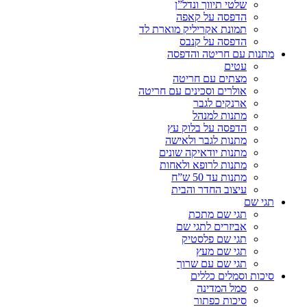
שלטי תיווך ונדל”ן
הדפסה על קאפה
תמונת אקריליק מוארת לד
הדפסה על קנבס
מתנות עם חריטה והדפסה
עטים
מצתים עם חריטה
אולרים וסכינים עם חריטה
ארנקים לגבר
מתנות למנהל
הדפסה על בלוק עץ
מתנות לגבר ולאישה
מתנות יודאיקה שונים
מתנות לרופא ולאחות
מתנות עד 50 ש”ח
עיצוב החדר והבית
תגי שם
תגי שם מתכת
אביזרים לתגי שם
תגי שם פלסטיק
תגי שם מעץ
תגי שם עם שרוך
סיכות וסמלים כללים
סמל המדינה
סיכות כפתור