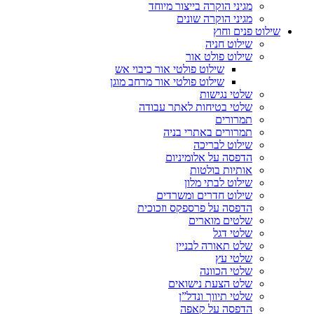
מגיני הוקרה בייצור מיוחד
מגיני הוקרה שונים
שילוט פנים וחוץ
שילוט חניה
שילוט פולט אור
שילוט פולטי אור כיבוי אש
שילוט פולטי אור מרחב מוגן
שלטי נגישות
שלטי בטיחות לאתר עבודה
תמרורים
תמרורים באתרי בניה
שילוט לבריכה
הדפסה על אלומיניום
אותיות בולטות
שילוט לבתי מלון
שילוט חדרים ומשרדים
הדפסה על פרספקס וזכוכית
שלטים מוארים
שלטי דגל
שלט תאורה לבניין
שלטי עץ
שלטי הכוונה
שלט הצעת נישואים
שלטי תיווך ונדל”ן
הדפסה על קאפה