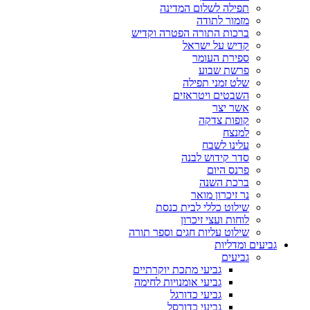
תפילה לשלום המדינה
מזמור לתודה
ברכות התורה הפטרה וקדיש
קדיש על ישראל
ספירת העומר
פרשת שבוע
שלט זמני תפילה
השבטים ויטראזים
אשר יצר
קופות צדקה
למנצח
עלינו לשבח
סדר קידוש לבנה
פרנס היום
ברכת השנה
נר זיכרון מואר
שילוט כללי לבית כנסת
לוחות ועצי זיכרון
שילוט עליות חגים וספר תורה
גביעים ומדליות
גביעים
גביעי מתכת יוקרתיים
גביעי אומנויות לחימה
גביעי כדורגל
גביעי כדורסל