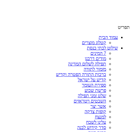
שימו לב האתר בבנייה. ישנם מוצרים ללא מחירים!
שימו לב האתר בבנייה. ישנם מוצרים ללא מחירים!
תפריט
עמוד הבית
קטלוג מוצרים
שילוט לבתי כנסת
7 המינים
מודים דרבנן
תפילה לשלום המדינה
מזמור לתודה
ברכות התורה הפטרה וקדיש
קדיש על ישראל
ספירת העומר
פרשת שבוע
שלט זמני תפילה
השבטים ויטראזים
אשר יצר
קופות צדקה
למנצח
עלינו לשבח
סדר קידוש לבנה