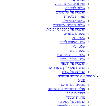
תמרורים באתרי בניה
שילוט לבריכה
הדפסה על אלומיניום
אותיות בולטות
שילוט לבתי מלון
שילוט חדרים ומשרדים
הדפסה על פרספקס וזכוכית
שלטים מוארים
שלטי דגל
שלט תאורה לבניין
שלטי עץ
שלטי הכוונה
שלט הצעת נישואים
שלטי תיווך ונדל”ן
הדפסה על קאפה
תמונת אקריליק מוארת לד
הדפסה על קנבס
מתנות עם חריטה והדפסה
עטים
מצתים עם חריטה
אולרים וסכינים עם חריטה
ארנקים לגבר
מתנות למנהל
הדפסה על בלוק עץ
מתנות לגבר ולאישה