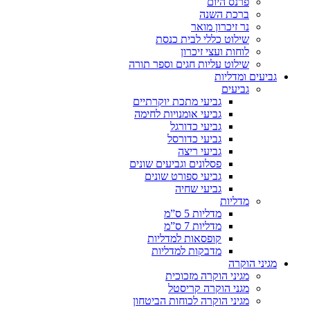
פרנס היום
ברכת השנה
נר זיכרון מואר
שילוט כללי לבית כנסת
לוחות ועצי זיכרון
שילוט עליות חגים וספר תורה
גביעים ומדליות
גביעים
גביעי מתכת יוקרתיים
גביעי אומנויות לחימה
גביעי כדורגל
גביעי כדורסל
גביעי ריצה
פסלונים וגביעים שונים
גביעי ספורט שונים
גביעי שחיה
מדליות
מדליות 5 ס”מ
מדליות 7 ס”מ
קופסאות למדליות
מדבקות למדליות
מגיני הוקרה
מגיני הוקרה מזכוכית
מגני הוקרה קריסטל
מגיני הוקרה לכוחות הביטחון