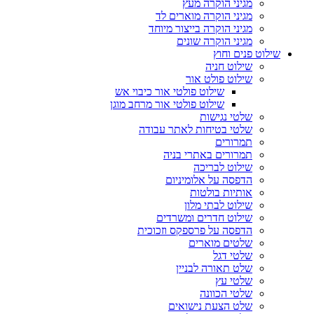
מגיני הוקרה מעץ
מגיני הוקרה מוארים לד
מגיני הוקרה בייצור מיוחד
מגיני הוקרה שונים
שילוט פנים וחוץ
שילוט חניה
שילוט פולט אור
שילוט פולטי אור כיבוי אש
שילוט פולטי אור מרחב מוגן
שלטי נגישות
שלטי בטיחות לאתר עבודה
תמרורים
תמרורים באתרי בניה
שילוט לבריכה
הדפסה על אלומיניום
אותיות בולטות
שילוט לבתי מלון
שילוט חדרים ומשרדים
הדפסה על פרספקס וזכוכית
שלטים מוארים
שלטי דגל
שלט תאורה לבניין
שלטי עץ
שלטי הכוונה
שלט הצעת נישואים