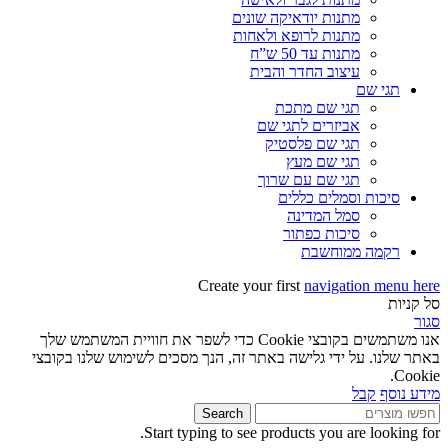
מתנות יודאיקה שונים
מתנות לרופא ולאחות
מתנות עד 50 ש”ח
עיצוב החדר והבית
תגי שם
תגי שם מתכת
אביזרים לתגי שם
תגי שם פלסטיק
תגי שם מעץ
תגי שם עם שרוך
סיכות וסמלים כללים
סמל המדינה
סיכות כפתור
רקמה ממוחשבת
Create your first
navigation menu here
סל קניות
סגור
אנו משתמשים בקובצי Cookie כדי לשפר את חוויית המשתמש שלך
באתר שלנו. על ידי גלישה באתר זה, הנך מסכים לשימוש שלנו בקובצי
Cookie.
מידע נוסף
קבל
Search
Start typing to see products you are looking for.