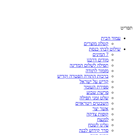
שימו לב האתר בבנייה. ישנם מוצרים ללא מחירים!
שימו לב האתר בבנייה. ישנם מוצרים ללא מחירים!
תפריט
עמוד הבית
קטלוג מוצרים
שילוט לבתי כנסת
7 המינים
מודים דרבנן
תפילה לשלום המדינה
מזמור לתודה
ברכות התורה הפטרה וקדיש
קדיש על ישראל
ספירת העומר
פרשת שבוע
שלט זמני תפילה
השבטים ויטראזים
אשר יצר
קופות צדקה
למנצח
עלינו לשבח
סדר קידוש לבנה