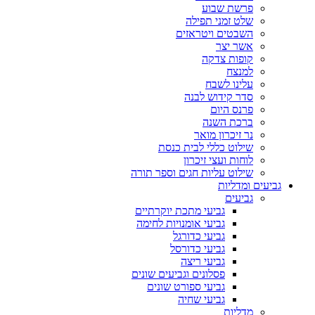
פרשת שבוע
שלט זמני תפילה
השבטים ויטראזים
אשר יצר
קופות צדקה
למנצח
עלינו לשבח
סדר קידוש לבנה
פרנס היום
ברכת השנה
נר זיכרון מואר
שילוט כללי לבית כנסת
לוחות ועצי זיכרון
שילוט עליות חגים וספר תורה
גביעים ומדליות
גביעים
גביעי מתכת יוקרתיים
גביעי אומנויות לחימה
גביעי כדורגל
גביעי כדורסל
גביעי ריצה
פסלונים וגביעים שונים
גביעי ספורט שונים
גביעי שחיה
מדליות