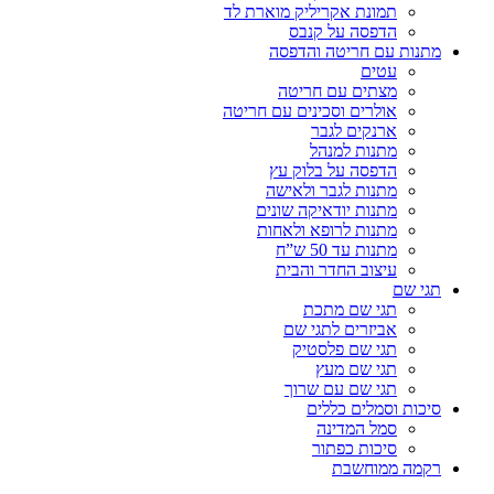
תמונת אקריליק מוארת לד
הדפסה על קנבס
מתנות עם חריטה והדפסה
עטים
מצתים עם חריטה
אולרים וסכינים עם חריטה
ארנקים לגבר
מתנות למנהל
הדפסה על בלוק עץ
מתנות לגבר ולאישה
מתנות יודאיקה שונים
מתנות לרופא ולאחות
מתנות עד 50 ש”ח
עיצוב החדר והבית
תגי שם
תגי שם מתכת
אביזרים לתגי שם
תגי שם פלסטיק
תגי שם מעץ
תגי שם עם שרוך
סיכות וסמלים כללים
סמל המדינה
סיכות כפתור
רקמה ממוחשבת