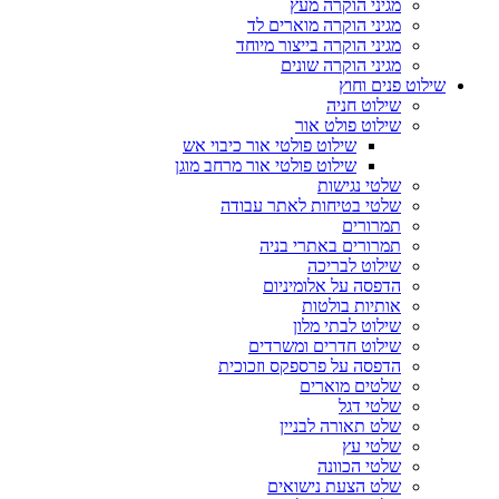
מגיני הוקרה מעץ
מגיני הוקרה מוארים לד
מגיני הוקרה בייצור מיוחד
מגיני הוקרה שונים
שילוט פנים וחוץ
שילוט חניה
שילוט פולט אור
שילוט פולטי אור כיבוי אש
שילוט פולטי אור מרחב מוגן
שלטי נגישות
שלטי בטיחות לאתר עבודה
תמרורים
תמרורים באתרי בניה
שילוט לבריכה
הדפסה על אלומיניום
אותיות בולטות
שילוט לבתי מלון
שילוט חדרים ומשרדים
הדפסה על פרספקס וזכוכית
שלטים מוארים
שלטי דגל
שלט תאורה לבניין
שלטי עץ
שלטי הכוונה
שלט הצעת נישואים