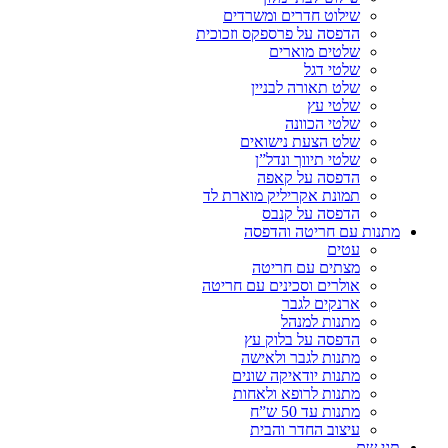
שילוט חדרים ומשרדים
הדפסה על פרספקס וזכוכית
שלטים מוארים
שלטי דגל
שלט תאורה לבניין
שלטי עץ
שלטי הכוונה
שלט הצעת נישואים
שלטי תיווך ונדל”ן
הדפסה על קאפה
תמונת אקריליק מוארת לד
הדפסה על קנבס
מתנות עם חריטה והדפסה
עטים
מצתים עם חריטה
אולרים וסכינים עם חריטה
ארנקים לגבר
מתנות למנהל
הדפסה על בלוק עץ
מתנות לגבר ולאישה
מתנות יודאיקה שונים
מתנות לרופא ולאחות
מתנות עד 50 ש”ח
עיצוב החדר והבית
תגי שם