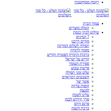
רקמה ממוחשבת
עמוד הבית
קטלוג מוצרים
שילוט לבתי כנסת
7 המינים
מודים דרבנן
תפילה לשלום המדינה
מזמור לתודה
ברכות התורה הפטרה וקדיש
קדיש על ישראל
ספירת העומר
פרשת שבוע
שלט זמני תפילה
השבטים ויטראזים
אשר יצר
קופות צדקה
למנצח
עלינו לשבח
סדר קידוש לבנה
פרנס היום
ברכת השנה