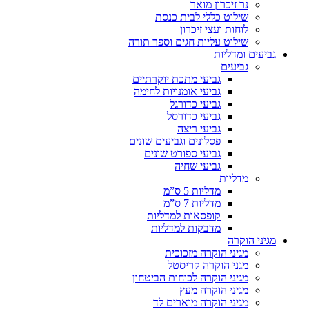
נר זיכרון מואר
שילוט כללי לבית כנסת
לוחות ועצי זיכרון
שילוט עליות חגים וספר תורה
גביעים ומדליות
גביעים
גביעי מתכת יוקרתיים
גביעי אומנויות לחימה
גביעי כדורגל
גביעי כדורסל
גביעי ריצה
פסלונים וגביעים שונים
גביעי ספורט שונים
גביעי שחיה
מדליות
מדליות 5 ס”מ
מדליות 7 ס”מ
קופסאות למדליות
מדבקות למדליות
מגיני הוקרה
מגיני הוקרה מזכוכית
מגני הוקרה קריסטל
מגיני הוקרה לכוחות הביטחון
מגיני הוקרה מעץ
מגיני הוקרה מוארים לד