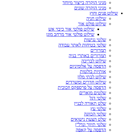
מגיני הוקרה בייצור מיוחד
מגיני הוקרה שונים
שילוט פנים וחוץ
שילוט חניה
שילוט פולט אור
שילוט פולטי אור כיבוי אש
שילוט פולטי אור מרחב מוגן
שלטי נגישות
שלטי בטיחות לאתר עבודה
תמרורים
תמרורים באתרי בניה
שילוט לבריכה
הדפסה על אלומיניום
אותיות בולטות
שילוט לבתי מלון
שילוט חדרים ומשרדים
הדפסה על פרספקס וזכוכית
שלטים מוארים
שלטי דגל
שלט תאורה לבניין
שלטי עץ
שלטי הכוונה
שלט הצעת נישואים
שלטי תיווך ונדל”ן
הדפסה על קאפה