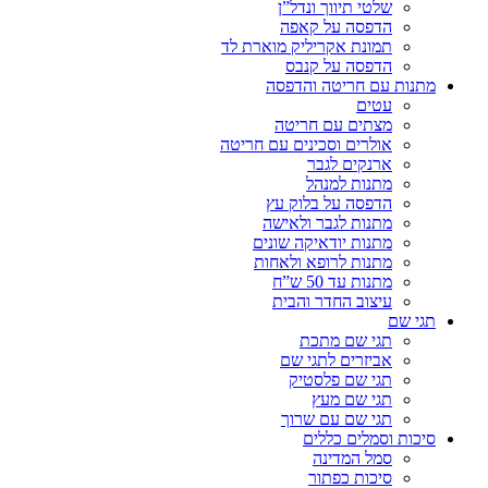
שלטי תיווך ונדל”ן
הדפסה על קאפה
תמונת אקריליק מוארת לד
הדפסה על קנבס
מתנות עם חריטה והדפסה
עטים
מצתים עם חריטה
אולרים וסכינים עם חריטה
ארנקים לגבר
מתנות למנהל
הדפסה על בלוק עץ
מתנות לגבר ולאישה
מתנות יודאיקה שונים
מתנות לרופא ולאחות
מתנות עד 50 ש”ח
עיצוב החדר והבית
תגי שם
תגי שם מתכת
אביזרים לתגי שם
תגי שם פלסטיק
תגי שם מעץ
תגי שם עם שרוך
סיכות וסמלים כללים
סמל המדינה
סיכות כפתור