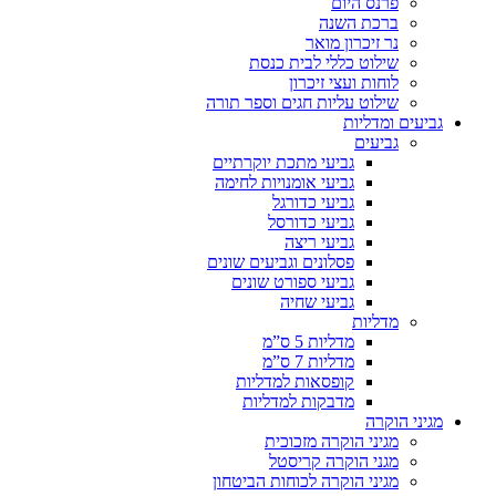
פרנס היום
ברכת השנה
נר זיכרון מואר
שילוט כללי לבית כנסת
לוחות ועצי זיכרון
שילוט עליות חגים וספר תורה
גביעים ומדליות
גביעים
גביעי מתכת יוקרתיים
גביעי אומנויות לחימה
גביעי כדורגל
גביעי כדורסל
גביעי ריצה
פסלונים וגביעים שונים
גביעי ספורט שונים
גביעי שחיה
מדליות
מדליות 5 ס”מ
מדליות 7 ס”מ
קופסאות למדליות
מדבקות למדליות
מגיני הוקרה
מגיני הוקרה מזכוכית
מגני הוקרה קריסטל
מגיני הוקרה לכוחות הביטחון