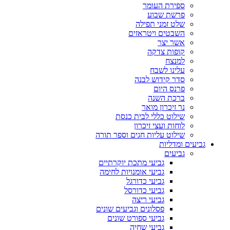
ספירת העומר
פרשת שבוע
שלט זמני תפילה
השבטים ויטראזים
אשר יצר
קופות צדקה
למנצח
עלינו לשבח
סדר קידוש לבנה
פרנס היום
ברכת השנה
נר זיכרון מואר
שילוט כללי לבית כנסת
לוחות ועצי זיכרון
שילוט עליות חגים וספר תורה
גביעים ומדליות
גביעים
גביעי מתכת יוקרתיים
גביעי אומנויות לחימה
גביעי כדורגל
גביעי כדורסל
גביעי ריצה
פסלונים וגביעים שונים
גביעי ספורט שונים
גביעי שחיה