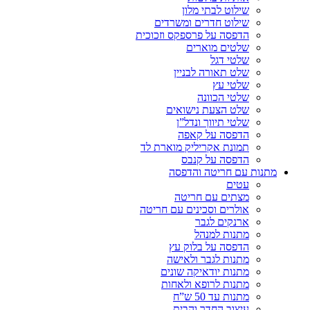
שילוט לבתי מלון
שילוט חדרים ומשרדים
הדפסה על פרספקס וזכוכית
שלטים מוארים
שלטי דגל
שלט תאורה לבניין
שלטי עץ
שלטי הכוונה
שלט הצעת נישואים
שלטי תיווך ונדל”ן
הדפסה על קאפה
תמונת אקריליק מוארת לד
הדפסה על קנבס
מתנות עם חריטה והדפסה
עטים
מצתים עם חריטה
אולרים וסכינים עם חריטה
ארנקים לגבר
מתנות למנהל
הדפסה על בלוק עץ
מתנות לגבר ולאישה
מתנות יודאיקה שונים
מתנות לרופא ולאחות
מתנות עד 50 ש”ח
עיצוב החדר והבית