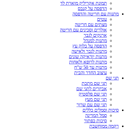
תמונת אקריליק מוארת לד
הדפסה על קנבס
מתנות עם חריטה והדפסה
עטים
מצתים עם חריטה
אולרים וסכינים עם חריטה
ארנקים לגבר
מתנות למנהל
הדפסה על בלוק עץ
מתנות לגבר ולאישה
מתנות יודאיקה שונים
מתנות לרופא ולאחות
מתנות עד 50 ש”ח
עיצוב החדר והבית
תגי שם
תגי שם מתכת
אביזרים לתגי שם
תגי שם פלסטיק
תגי שם מעץ
תגי שם עם שרוך
סיכות וסמלים כללים
סמל המדינה
סיכות כפתור
רקמה ממוחשבת