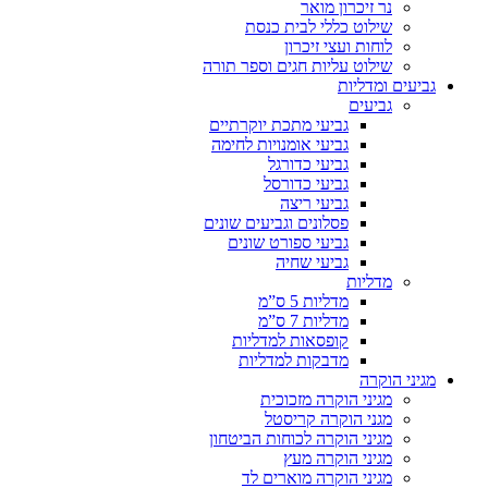
נר זיכרון מואר
שילוט כללי לבית כנסת
לוחות ועצי זיכרון
שילוט עליות חגים וספר תורה
גביעים ומדליות
גביעים
גביעי מתכת יוקרתיים
גביעי אומנויות לחימה
גביעי כדורגל
גביעי כדורסל
גביעי ריצה
פסלונים וגביעים שונים
גביעי ספורט שונים
גביעי שחיה
מדליות
מדליות 5 ס”מ
מדליות 7 ס”מ
קופסאות למדליות
מדבקות למדליות
מגיני הוקרה
מגיני הוקרה מזכוכית
מגני הוקרה קריסטל
מגיני הוקרה לכוחות הביטחון
מגיני הוקרה מעץ
מגיני הוקרה מוארים לד