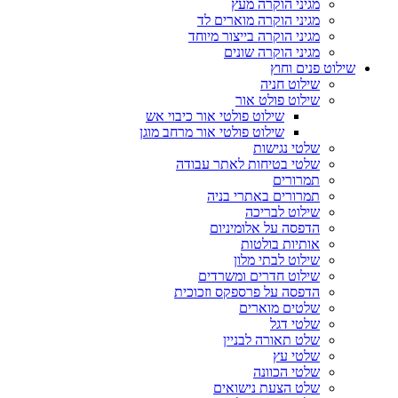
מגיני הוקרה מעץ
מגיני הוקרה מוארים לד
מגיני הוקרה בייצור מיוחד
מגיני הוקרה שונים
שילוט פנים וחוץ
שילוט חניה
שילוט פולט אור
שילוט פולטי אור כיבוי אש
שילוט פולטי אור מרחב מוגן
שלטי נגישות
שלטי בטיחות לאתר עבודה
תמרורים
תמרורים באתרי בניה
שילוט לבריכה
הדפסה על אלומיניום
אותיות בולטות
שילוט לבתי מלון
שילוט חדרים ומשרדים
הדפסה על פרספקס וזכוכית
שלטים מוארים
שלטי דגל
שלט תאורה לבניין
שלטי עץ
שלטי הכוונה
שלט הצעת נישואים