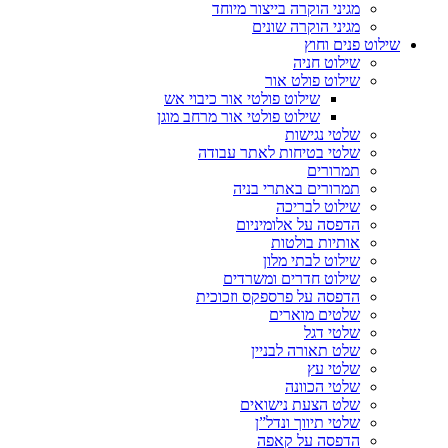
מגיני הוקרה בייצור מיוחד
מגיני הוקרה שונים
שילוט פנים וחוץ
שילוט חניה
שילוט פולט אור
שילוט פולטי אור כיבוי אש
שילוט פולטי אור מרחב מוגן
שלטי נגישות
שלטי בטיחות לאתר עבודה
תמרורים
תמרורים באתרי בניה
שילוט לבריכה
הדפסה על אלומיניום
אותיות בולטות
שילוט לבתי מלון
שילוט חדרים ומשרדים
הדפסה על פרספקס וזכוכית
שלטים מוארים
שלטי דגל
שלט תאורה לבניין
שלטי עץ
שלטי הכוונה
שלט הצעת נישואים
שלטי תיווך ונדל”ן
הדפסה על קאפה