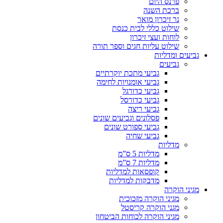
פרנס היום
ברכת השנה
נר זיכרון מואר
שילוט כללי לבית כנסת
לוחות ועצי זיכרון
שילוט עליות חגים וספר תורה
גביעים ומדליות
גביעים
גביעי מתכת יוקרתיים
גביעי אומנויות לחימה
גביעי כדורגל
גביעי כדורסל
גביעי ריצה
פסלונים וגביעים שונים
גביעי ספורט שונים
גביעי שחיה
מדליות
מדליות 5 ס”מ
מדליות 7 ס”מ
קופסאות למדליות
מדבקות למדליות
מגיני הוקרה
מגיני הוקרה מזכוכית
מגני הוקרה קריסטל
מגיני הוקרה לכוחות הביטחון