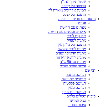
שלטי תיווך ונדל”ן
הדפסה על קאפה
תמונת אקריליק מוארת לד
הדפסה על קנבס
מתנות עם חריטה והדפסה
עטים
מצתים עם חריטה
אולרים וסכינים עם חריטה
ארנקים לגבר
מתנות למנהל
הדפסה על בלוק עץ
מתנות לגבר ולאישה
מתנות יודאיקה שונים
מתנות לרופא ולאחות
מתנות עד 50 ש”ח
עיצוב החדר והבית
תגי שם
תגי שם מתכת
אביזרים לתגי שם
תגי שם פלסטיק
תגי שם מעץ
תגי שם עם שרוך
סיכות וסמלים כללים
סמל המדינה
סיכות כפתור