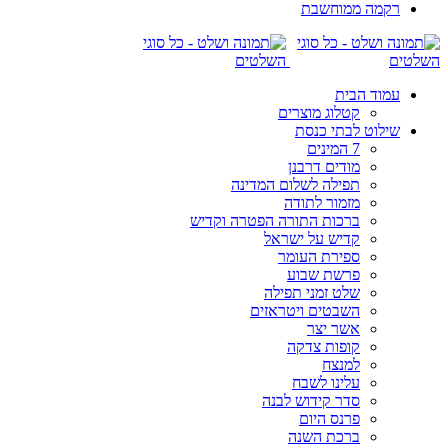
רקמה ממוחשבת
עמוד הבית
קטלוג מוצרים
שילוט לבתי כנסת
7 המינים
מודים דרבנן
תפילה לשלום המדינה
מזמור לתודה
ברכות התורה הפטרה וקדיש
קדיש על ישראל
ספירת העומר
פרשת שבוע
שלט זמני תפילה
השבטים ויטראזים
אשר יצר
קופות צדקה
למנצח
עלינו לשבח
סדר קידוש לבנה
פרנס היום
ברכת השנה