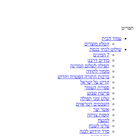
שימו לב האתר בבנייה. ישנם מוצרים ללא מחירים!
שימו לב האתר בבנייה. ישנם מוצרים ללא מחירים!
תפריט
עמוד הבית
קטלוג מוצרים
שילוט לבתי כנסת
7 המינים
מודים דרבנן
תפילה לשלום המדינה
מזמור לתודה
ברכות התורה הפטרה וקדיש
קדיש על ישראל
ספירת העומר
פרשת שבוע
שלט זמני תפילה
השבטים ויטראזים
אשר יצר
קופות צדקה
למנצח
עלינו לשבח
סדר קידוש לבנה