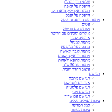
שלטי תיווך ונדל”ן
הדפסה על קאפה
תמונת אקריליק מוארת לד
הדפסה על קנבס
מתנות עם חריטה והדפסה
עטים
מצתים עם חריטה
אולרים וסכינים עם חריטה
ארנקים לגבר
מתנות למנהל
הדפסה על בלוק עץ
מתנות לגבר ולאישה
מתנות יודאיקה שונים
מתנות לרופא ולאחות
מתנות עד 50 ש”ח
עיצוב החדר והבית
תגי שם
תגי שם מתכת
אביזרים לתגי שם
תגי שם פלסטיק
תגי שם מעץ
תגי שם עם שרוך
סיכות וסמלים כללים
סמל המדינה
סיכות כפתור