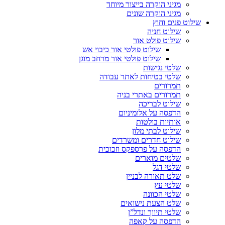
מגיני הוקרה בייצור מיוחד
מגיני הוקרה שונים
שילוט פנים וחוץ
שילוט חניה
שילוט פולט אור
שילוט פולטי אור כיבוי אש
שילוט פולטי אור מרחב מוגן
שלטי נגישות
שלטי בטיחות לאתר עבודה
תמרורים
תמרורים באתרי בניה
שילוט לבריכה
הדפסה על אלומיניום
אותיות בולטות
שילוט לבתי מלון
שילוט חדרים ומשרדים
הדפסה על פרספקס וזכוכית
שלטים מוארים
שלטי דגל
שלט תאורה לבניין
שלטי עץ
שלטי הכוונה
שלט הצעת נישואים
שלטי תיווך ונדל”ן
הדפסה על קאפה