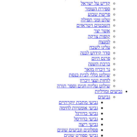
קדיש על ישראל
ספירת העומר
פרשת שבוע
שלט זמני תפילה
השבטים ויטראזים
אשר יצר
קופות צדקה
למנצח
עלינו לשבח
סדר קידוש לבנה
פרנס היום
ברכת השנה
נר זיכרון מואר
שילוט כללי לבית כנסת
לוחות ועצי זיכרון
שילוט עליות חגים וספר תורה
גביעים ומדליות
גביעים
גביעי מתכת יוקרתיים
גביעי אומנויות לחימה
גביעי כדורגל
גביעי כדורסל
גביעי ריצה
פסלונים וגביעים שונים
גביעי ספורט שונים