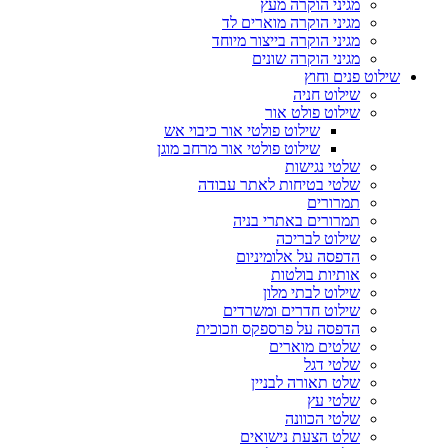
מגיני הוקרה מעץ
מגיני הוקרה מוארים לד
מגיני הוקרה בייצור מיוחד
מגיני הוקרה שונים
שילוט פנים וחוץ
שילוט חניה
שילוט פולט אור
שילוט פולטי אור כיבוי אש
שילוט פולטי אור מרחב מוגן
שלטי נגישות
שלטי בטיחות לאתר עבודה
תמרורים
תמרורים באתרי בניה
שילוט לבריכה
הדפסה על אלומיניום
אותיות בולטות
שילוט לבתי מלון
שילוט חדרים ומשרדים
הדפסה על פרספקס וזכוכית
שלטים מוארים
שלטי דגל
שלט תאורה לבניין
שלטי עץ
שלטי הכוונה
שלט הצעת נישואים