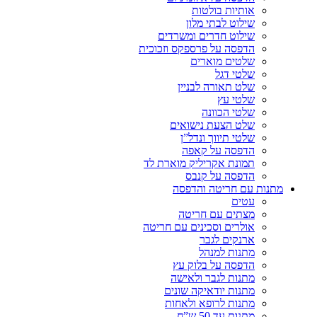
אותיות בולטות
שילוט לבתי מלון
שילוט חדרים ומשרדים
הדפסה על פרספקס וזכוכית
שלטים מוארים
שלטי דגל
שלט תאורה לבניין
שלטי עץ
שלטי הכוונה
שלט הצעת נישואים
שלטי תיווך ונדל”ן
הדפסה על קאפה
תמונת אקריליק מוארת לד
הדפסה על קנבס
מתנות עם חריטה והדפסה
עטים
מצתים עם חריטה
אולרים וסכינים עם חריטה
ארנקים לגבר
מתנות למנהל
הדפסה על בלוק עץ
מתנות לגבר ולאישה
מתנות יודאיקה שונים
מתנות לרופא ולאחות
מתנות עד 50 ש”ח