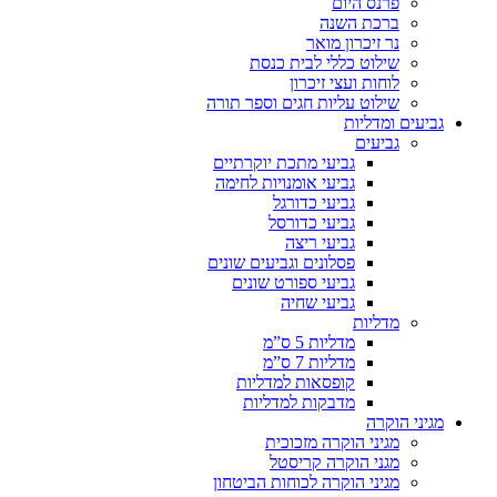
פרנס היום
ברכת השנה
נר זיכרון מואר
שילוט כללי לבית כנסת
לוחות ועצי זיכרון
שילוט עליות חגים וספר תורה
גביעים ומדליות
גביעים
גביעי מתכת יוקרתיים
גביעי אומנויות לחימה
גביעי כדורגל
גביעי כדורסל
גביעי ריצה
פסלונים וגביעים שונים
גביעי ספורט שונים
גביעי שחיה
מדליות
מדליות 5 ס”מ
מדליות 7 ס”מ
קופסאות למדליות
מדבקות למדליות
מגיני הוקרה
מגיני הוקרה מזכוכית
מגני הוקרה קריסטל
מגיני הוקרה לכוחות הביטחון