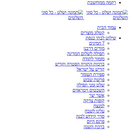
רקמה ממוחשבת
עמוד הבית
קטלוג מוצרים
שילוט לבתי כנסת
7 המינים
מודים דרבנן
תפילה לשלום המדינה
מזמור לתודה
ברכות התורה הפטרה וקדיש
קדיש על ישראל
ספירת העומר
פרשת שבוע
שלט זמני תפילה
השבטים ויטראזים
אשר יצר
קופות צדקה
למנצח
עלינו לשבח
סדר קידוש לבנה
פרנס היום
ברכת השנה