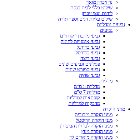
נר זיכרון מואר
שילוט כללי לבית כנסת
לוחות ועצי זיכרון
שילוט עליות חגים וספר תורה
גביעים ומדליות
גביעים
גביעי מתכת יוקרתיים
גביעי אומנויות לחימה
גביעי כדורגל
גביעי כדורסל
גביעי ריצה
פסלונים וגביעים שונים
גביעי ספורט שונים
גביעי שחיה
מדליות
מדליות 5 ס”מ
מדליות 7 ס”מ
קופסאות למדליות
מדבקות למדליות
מגיני הוקרה
מגיני הוקרה מזכוכית
מגני הוקרה קריסטל
מגיני הוקרה לכוחות הביטחון
מגיני הוקרה מעץ
מגיני הוקרה מוארים לד