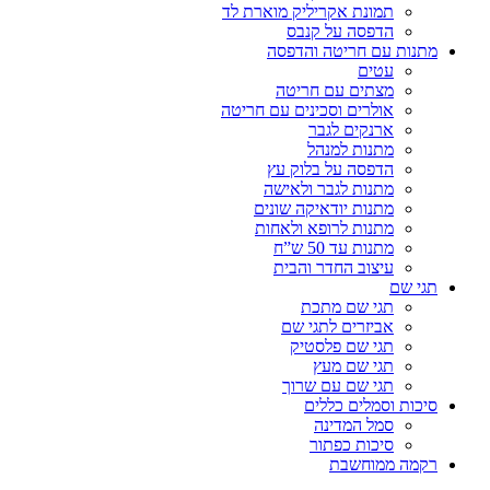
תמונת אקריליק מוארת לד
הדפסה על קנבס
מתנות עם חריטה והדפסה
עטים
מצתים עם חריטה
אולרים וסכינים עם חריטה
ארנקים לגבר
מתנות למנהל
הדפסה על בלוק עץ
מתנות לגבר ולאישה
מתנות יודאיקה שונים
מתנות לרופא ולאחות
מתנות עד 50 ש”ח
עיצוב החדר והבית
תגי שם
תגי שם מתכת
אביזרים לתגי שם
תגי שם פלסטיק
תגי שם מעץ
תגי שם עם שרוך
סיכות וסמלים כללים
סמל המדינה
סיכות כפתור
רקמה ממוחשבת