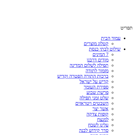
שימו לב האתר בבנייה. ישנם מוצרים ללא מחירים!
שימו לב האתר בבנייה. ישנם מוצרים ללא מחירים!
תפריט
עמוד הבית
קטלוג מוצרים
שילוט לבתי כנסת
7 המינים
מודים דרבנן
תפילה לשלום המדינה
מזמור לתודה
ברכות התורה הפטרה וקדיש
קדיש על ישראל
ספירת העומר
פרשת שבוע
שלט זמני תפילה
השבטים ויטראזים
אשר יצר
קופות צדקה
למנצח
עלינו לשבח
סדר קידוש לבנה