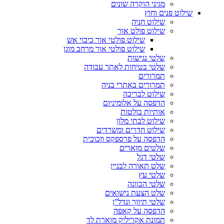
מגיני הוקרה שונים
שילוט פנים וחוץ
שילוט חניה
שילוט פולט אור
שילוט פולטי אור כיבוי אש
שילוט פולטי אור מרחב מוגן
שלטי נגישות
שלטי בטיחות לאתר עבודה
תמרורים
תמרורים באתרי בניה
שילוט לבריכה
הדפסה על אלומיניום
אותיות בולטות
שילוט לבתי מלון
שילוט חדרים ומשרדים
הדפסה על פרספקס וזכוכית
שלטים מוארים
שלטי דגל
שלט תאורה לבניין
שלטי עץ
שלטי הכוונה
שלט הצעת נישואים
שלטי תיווך ונדל”ן
הדפסה על קאפה
תמונת אקריליק מוארת לד