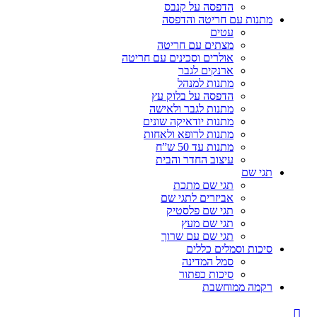
הדפסה על קנבס
מתנות עם חריטה והדפסה
עטים
מצתים עם חריטה
אולרים וסכינים עם חריטה
ארנקים לגבר
מתנות למנהל
הדפסה על בלוק עץ
מתנות לגבר ולאישה
מתנות יודאיקה שונים
מתנות לרופא ולאחות
מתנות עד 50 ש”ח
עיצוב החדר והבית
תגי שם
תגי שם מתכת
אביזרים לתגי שם
תגי שם פלסטיק
תגי שם מעץ
תגי שם עם שרוך
סיכות וסמלים כללים
סמל המדינה
סיכות כפתור
רקמה ממוחשבת