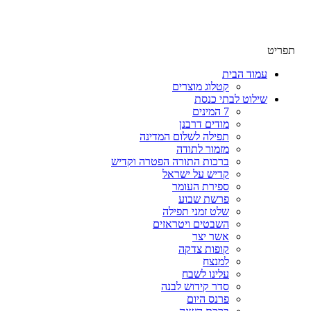
שימו לב האתר בבנייה. ישנם מוצרים ללא מחירים!
שימו לב האתר בבנייה. ישנם מוצרים ללא מחירים!
תפריט
עמוד הבית
קטלוג מוצרים
שילוט לבתי כנסת
7 המינים
מודים דרבנן
תפילה לשלום המדינה
מזמור לתודה
ברכות התורה הפטרה וקדיש
קדיש על ישראל
ספירת העומר
פרשת שבוע
שלט זמני תפילה
השבטים ויטראזים
אשר יצר
קופות צדקה
למנצח
עלינו לשבח
סדר קידוש לבנה
פרנס היום