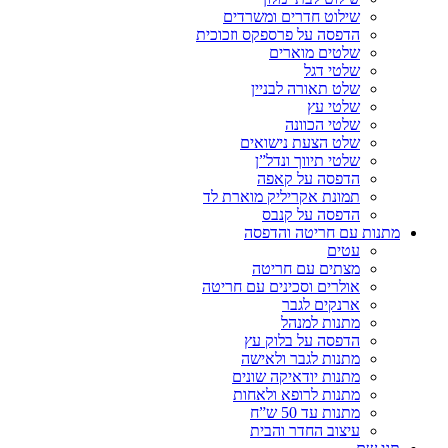
שילוט חדרים ומשרדים
הדפסה על פרספקס וזכוכית
שלטים מוארים
שלטי דגל
שלט תאורה לבניין
שלטי עץ
שלטי הכוונה
שלט הצעת נישואים
שלטי תיווך ונדל”ן
הדפסה על קאפה
תמונת אקריליק מוארת לד
הדפסה על קנבס
מתנות עם חריטה והדפסה
עטים
מצתים עם חריטה
אולרים וסכינים עם חריטה
ארנקים לגבר
מתנות למנהל
הדפסה על בלוק עץ
מתנות לגבר ולאישה
מתנות יודאיקה שונים
מתנות לרופא ולאחות
מתנות עד 50 ש”ח
עיצוב החדר והבית