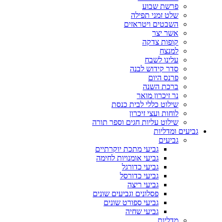
פרשת שבוע
שלט זמני תפילה
השבטים ויטראזים
אשר יצר
קופות צדקה
למנצח
עלינו לשבח
סדר קידוש לבנה
פרנס היום
ברכת השנה
נר זיכרון מואר
שילוט כללי לבית כנסת
לוחות ועצי זיכרון
שילוט עליות חגים וספר תורה
גביעים ומדליות
גביעים
גביעי מתכת יוקרתיים
גביעי אומנויות לחימה
גביעי כדורגל
גביעי כדורסל
גביעי ריצה
פסלונים וגביעים שונים
גביעי ספורט שונים
גביעי שחיה
מדליות