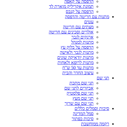
הדפסה על קאפה
תמונת אקריליק מוארת לד
הדפסה על קנבס
מתנות עם חריטה והדפסה
עטים
מצתים עם חריטה
אולרים וסכינים עם חריטה
ארנקים לגבר
מתנות למנהל
הדפסה על בלוק עץ
מתנות לגבר ולאישה
מתנות יודאיקה שונים
מתנות לרופא ולאחות
מתנות עד 50 ש”ח
עיצוב החדר והבית
תגי שם
תגי שם מתכת
אביזרים לתגי שם
תגי שם פלסטיק
תגי שם מעץ
תגי שם עם שרוך
סיכות וסמלים כללים
סמל המדינה
סיכות כפתור
רקמה ממוחשבת