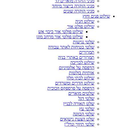
מגיני הוקרה מוארים לד
מגיני הוקרה בייצור מיוחד
מגיני הוקרה שונים
שילוט פנים וחוץ
שילוט חניה
שילוט פולט אור
שילוט פולטי אור כיבוי אש
שילוט פולטי אור מרחב מוגן
שלטי נגישות
שלטי בטיחות לאתר עבודה
תמרורים
תמרורים באתרי בניה
שילוט לבריכה
הדפסה על אלומיניום
אותיות בולטות
שילוט לבתי מלון
שילוט חדרים ומשרדים
הדפסה על פרספקס וזכוכית
שלטים מוארים
שלטי דגל
שלט תאורה לבניין
שלטי עץ
שלטי הכוונה
שלט הצעת נישואים
שלטי תיווך ונדל”ן