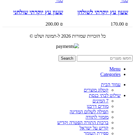
סגור
סגור
שעון עץ יוקרתי לשולחן
שעון עץ יוקרתי שולחני
200.00
₪
170.00
₪
כל הזכויות שמורות 2026 ל-תמונה ושלט ©
Search
Menu
Categories
עמוד הבית
קטלוג מוצרים
שילוט לבתי כנסת
7 המינים
מודים דרבנן
תפילה לשלום המדינה
מזמור לתודה
ברכות התורה הפטרה וקדיש
קדיש על ישראל
ספירת העומר