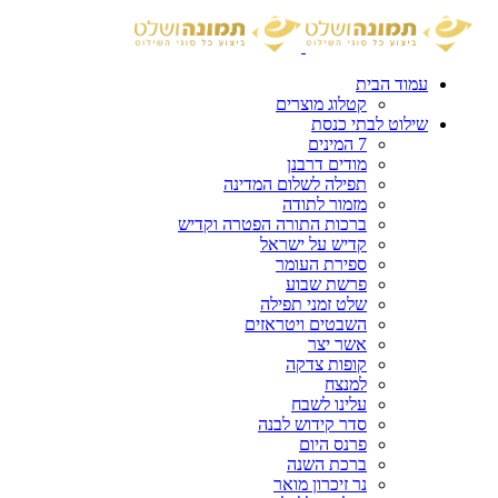
עמוד הבית
קטלוג מוצרים
שילוט לבתי כנסת
7 המינים
מודים דרבנן
תפילה לשלום המדינה
מזמור לתודה
ברכות התורה הפטרה וקדיש
קדיש על ישראל
ספירת העומר
פרשת שבוע
שלט זמני תפילה
השבטים ויטראזים
אשר יצר
קופות צדקה
למנצח
עלינו לשבח
סדר קידוש לבנה
פרנס היום
ברכת השנה
נר זיכרון מואר