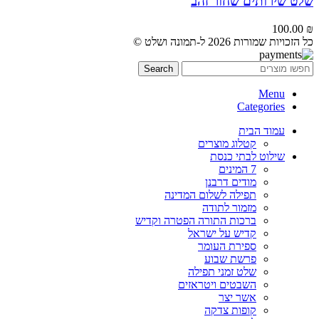
שלט שירותים שחור זהב
100.00
₪
כל הזכויות שמורות 2026 ל-תמונה ושלט ©
Search
Menu
Categories
עמוד הבית
קטלוג מוצרים
שילוט לבתי כנסת
7 המינים
מודים דרבנן
תפילה לשלום המדינה
מזמור לתודה
ברכות התורה הפטרה וקדיש
קדיש על ישראל
ספירת העומר
פרשת שבוע
שלט זמני תפילה
השבטים ויטראזים
אשר יצר
קופות צדקה