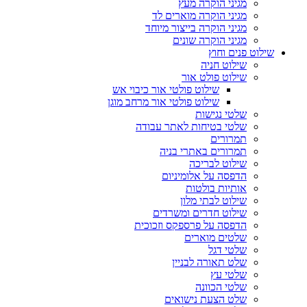
מגיני הוקרה מעץ
מגיני הוקרה מוארים לד
מגיני הוקרה בייצור מיוחד
מגיני הוקרה שונים
שילוט פנים וחוץ
שילוט חניה
שילוט פולט אור
שילוט פולטי אור כיבוי אש
שילוט פולטי אור מרחב מוגן
שלטי נגישות
שלטי בטיחות לאתר עבודה
תמרורים
תמרורים באתרי בניה
שילוט לבריכה
הדפסה על אלומיניום
אותיות בולטות
שילוט לבתי מלון
שילוט חדרים ומשרדים
הדפסה על פרספקס וזכוכית
שלטים מוארים
שלטי דגל
שלט תאורה לבניין
שלטי עץ
שלטי הכוונה
שלט הצעת נישואים