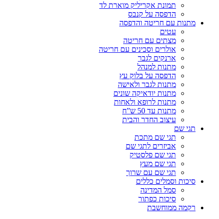
תמונת אקריליק מוארת לד
הדפסה על קנבס
מתנות עם חריטה והדפסה
עטים
מצתים עם חריטה
אולרים וסכינים עם חריטה
ארנקים לגבר
מתנות למנהל
הדפסה על בלוק עץ
מתנות לגבר ולאישה
מתנות יודאיקה שונים
מתנות לרופא ולאחות
מתנות עד 50 ש”ח
עיצוב החדר והבית
תגי שם
תגי שם מתכת
אביזרים לתגי שם
תגי שם פלסטיק
תגי שם מעץ
תגי שם עם שרוך
סיכות וסמלים כללים
סמל המדינה
סיכות כפתור
רקמה ממוחשבת