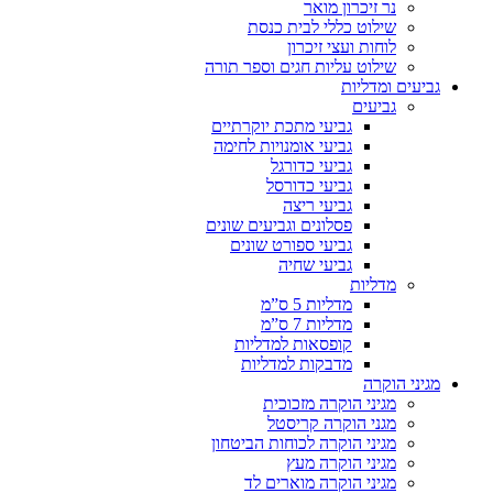
נר זיכרון מואר
שילוט כללי לבית כנסת
לוחות ועצי זיכרון
שילוט עליות חגים וספר תורה
גביעים ומדליות
גביעים
גביעי מתכת יוקרתיים
גביעי אומנויות לחימה
גביעי כדורגל
גביעי כדורסל
גביעי ריצה
פסלונים וגביעים שונים
גביעי ספורט שונים
גביעי שחיה
מדליות
מדליות 5 ס”מ
מדליות 7 ס”מ
קופסאות למדליות
מדבקות למדליות
מגיני הוקרה
מגיני הוקרה מזכוכית
מגני הוקרה קריסטל
מגיני הוקרה לכוחות הביטחון
מגיני הוקרה מעץ
מגיני הוקרה מוארים לד