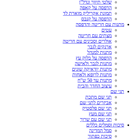
שלטי תיווך ונדל”ן
הדפסה על קאפה
תמונת אקריליק מוארת לד
הדפסה על קנבס
מתנות עם חריטה והדפסה
עטים
מצתים עם חריטה
אולרים וסכינים עם חריטה
ארנקים לגבר
מתנות למנהל
הדפסה על בלוק עץ
מתנות לגבר ולאישה
מתנות יודאיקה שונים
מתנות לרופא ולאחות
מתנות עד 50 ש”ח
עיצוב החדר והבית
תגי שם
תגי שם מתכת
אביזרים לתגי שם
תגי שם פלסטיק
תגי שם מעץ
תגי שם עם שרוך
סיכות וסמלים כללים
סמל המדינה
סיכות כפתור