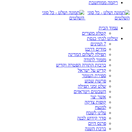
רקמה ממוחשבת
עמוד הבית
קטלוג מוצרים
שילוט לבתי כנסת
7 המינים
מודים דרבנן
תפילה לשלום המדינה
מזמור לתודה
ברכות התורה הפטרה וקדיש
קדיש על ישראל
ספירת העומר
פרשת שבוע
שלט זמני תפילה
השבטים ויטראזים
אשר יצר
קופות צדקה
למנצח
עלינו לשבח
סדר קידוש לבנה
פרנס היום
ברכת השנה