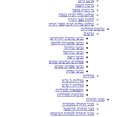
פרנס היום
ברכת השנה
נר זיכרון מואר
שילוט כללי לבית כנסת
לוחות ועצי זיכרון
שילוט עליות חגים וספר תורה
גביעים ומדליות
גביעים
גביעי מתכת יוקרתיים
גביעי אומנויות לחימה
גביעי כדורגל
גביעי כדורסל
גביעי ריצה
פסלונים וגביעים שונים
גביעי ספורט שונים
גביעי שחיה
מדליות
מדליות 5 ס”מ
מדליות 7 ס”מ
קופסאות למדליות
מדבקות למדליות
מגיני הוקרה
מגיני הוקרה מזכוכית
מגני הוקרה קריסטל
מגיני הוקרה לכוחות הביטחון