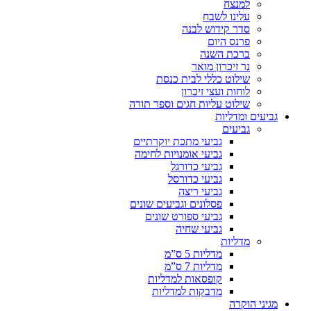
למנצח
עלינו לשבח
סדר קידוש לבנה
פרנס היום
ברכת השנה
נר זיכרון מואר
שילוט כללי לבית כנסת
לוחות ועצי זיכרון
שילוט עליות חגים וספר תורה
גביעים ומדליות
גביעים
גביעי מתכת יוקרתיים
גביעי אומנויות לחימה
גביעי כדורגל
גביעי כדורסל
גביעי ריצה
פסלונים וגביעים שונים
גביעי ספורט שונים
גביעי שחיה
מדליות
מדליות 5 ס”מ
מדליות 7 ס”מ
קופסאות למדליות
מדבקות למדליות
מגיני הוקרה