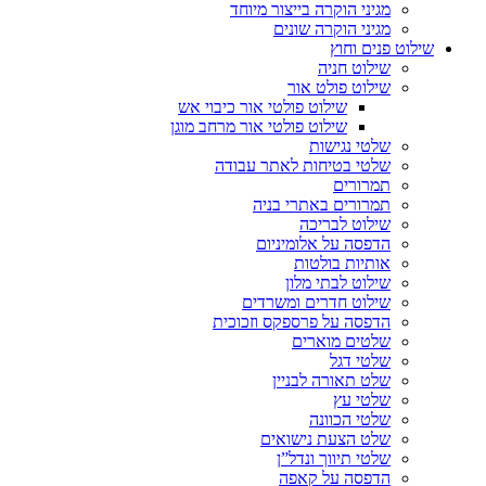
מגיני הוקרה בייצור מיוחד
מגיני הוקרה שונים
שילוט פנים וחוץ
שילוט חניה
שילוט פולט אור
שילוט פולטי אור כיבוי אש
שילוט פולטי אור מרחב מוגן
שלטי נגישות
שלטי בטיחות לאתר עבודה
תמרורים
תמרורים באתרי בניה
שילוט לבריכה
הדפסה על אלומיניום
אותיות בולטות
שילוט לבתי מלון
שילוט חדרים ומשרדים
הדפסה על פרספקס וזכוכית
שלטים מוארים
שלטי דגל
שלט תאורה לבניין
שלטי עץ
שלטי הכוונה
שלט הצעת נישואים
שלטי תיווך ונדל”ן
הדפסה על קאפה