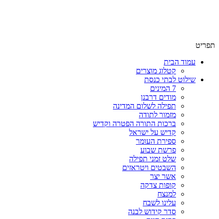
שימו לב האתר בבנייה. ישנם מוצרים ללא מחירים!
שימו לב האתר בבנייה. ישנם מוצרים ללא מחירים!
תפריט
עמוד הבית
קטלוג מוצרים
שילוט לבתי כנסת
7 המינים
מודים דרבנן
תפילה לשלום המדינה
מזמור לתודה
ברכות התורה הפטרה וקדיש
קדיש על ישראל
ספירת העומר
פרשת שבוע
שלט זמני תפילה
השבטים ויטראזים
אשר יצר
קופות צדקה
למנצח
עלינו לשבח
סדר קידוש לבנה