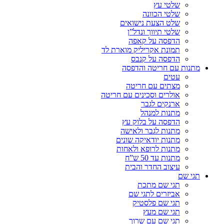
שלטי עץ
שלטי הכוונה
שלט הצעת נישואים
שלטי תיווך ונדל”ן
הדפסה על קאפה
תמונת אקריליק מוארת לד
הדפסה על קנבס
מתנות עם חריטה והדפסה
עטים
מצתים עם חריטה
אולרים וסכינים עם חריטה
ארנקים לגבר
מתנות למנהל
הדפסה על בלוק עץ
מתנות לגבר ולאישה
מתנות יודאיקה שונים
מתנות לרופא ולאחות
מתנות עד 50 ש”ח
עיצוב החדר והבית
תגי שם
תגי שם מתכת
אביזרים לתגי שם
תגי שם פלסטיק
תגי שם מעץ
תגי שם עם שרוך