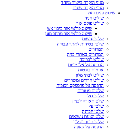
מגיני הוקרה בייצור מיוחד
מגיני הוקרה שונים
שילוט פנים וחוץ
שילוט חניה
שילוט פולט אור
שילוט פולטי אור כיבוי אש
שילוט פולטי אור מרחב מוגן
שלטי נגישות
שלטי בטיחות לאתר עבודה
תמרורים
תמרורים באתרי בניה
שילוט לבריכה
הדפסה על אלומיניום
אותיות בולטות
שילוט לבתי מלון
שילוט חדרים ומשרדים
הדפסה על פרספקס וזכוכית
שלטים מוארים
שלטי דגל
שלט תאורה לבניין
שלטי עץ
שלטי הכוונה
שלט הצעת נישואים
שלטי תיווך ונדל”ן
הדפסה על קאפה