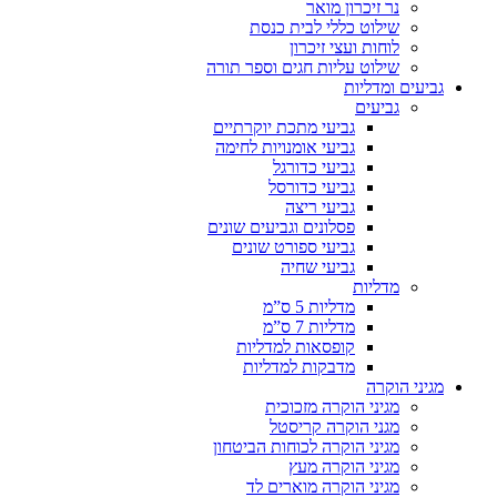
נר זיכרון מואר
שילוט כללי לבית כנסת
לוחות ועצי זיכרון
שילוט עליות חגים וספר תורה
גביעים ומדליות
גביעים
גביעי מתכת יוקרתיים
גביעי אומנויות לחימה
גביעי כדורגל
גביעי כדורסל
גביעי ריצה
פסלונים וגביעים שונים
גביעי ספורט שונים
גביעי שחיה
מדליות
מדליות 5 ס”מ
מדליות 7 ס”מ
קופסאות למדליות
מדבקות למדליות
מגיני הוקרה
מגיני הוקרה מזכוכית
מגני הוקרה קריסטל
מגיני הוקרה לכוחות הביטחון
מגיני הוקרה מעץ
מגיני הוקרה מוארים לד