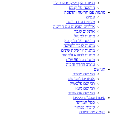
תמונת אקריליק מוארת לד
הדפסה על קנבס
מתנות עם חריטה והדפסה
עטים
מצתים עם חריטה
אולרים וסכינים עם חריטה
ארנקים לגבר
מתנות למנהל
הדפסה על בלוק עץ
מתנות לגבר ולאישה
מתנות יודאיקה שונים
מתנות לרופא ולאחות
מתנות עד 50 ש”ח
עיצוב החדר והבית
תגי שם
תגי שם מתכת
אביזרים לתגי שם
תגי שם פלסטיק
תגי שם מעץ
תגי שם עם שרוך
סיכות וסמלים כללים
סמל המדינה
סיכות כפתור
רקמה ממוחשבת