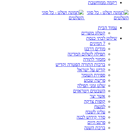
רקמה ממוחשבת
עמוד הבית
קטלוג מוצרים
שילוט לבתי כנסת
7 המינים
מודים דרבנן
תפילה לשלום המדינה
מזמור לתודה
ברכות התורה הפטרה וקדיש
קדיש על ישראל
ספירת העומר
פרשת שבוע
שלט זמני תפילה
השבטים ויטראזים
אשר יצר
קופות צדקה
למנצח
עלינו לשבח
סדר קידוש לבנה
פרנס היום
ברכת השנה