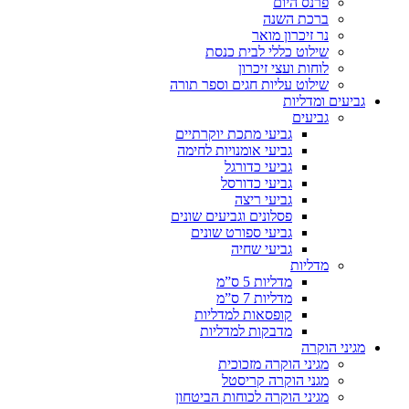
פרנס היום
ברכת השנה
נר זיכרון מואר
שילוט כללי לבית כנסת
לוחות ועצי זיכרון
שילוט עליות חגים וספר תורה
גביעים ומדליות
גביעים
גביעי מתכת יוקרתיים
גביעי אומנויות לחימה
גביעי כדורגל
גביעי כדורסל
גביעי ריצה
פסלונים וגביעים שונים
גביעי ספורט שונים
גביעי שחיה
מדליות
מדליות 5 ס”מ
מדליות 7 ס”מ
קופסאות למדליות
מדבקות למדליות
מגיני הוקרה
מגיני הוקרה מזכוכית
מגני הוקרה קריסטל
מגיני הוקרה לכוחות הביטחון