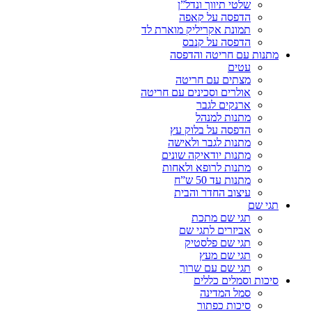
שלטי תיווך ונדל”ן
הדפסה על קאפה
תמונת אקריליק מוארת לד
הדפסה על קנבס
מתנות עם חריטה והדפסה
עטים
מצתים עם חריטה
אולרים וסכינים עם חריטה
ארנקים לגבר
מתנות למנהל
הדפסה על בלוק עץ
מתנות לגבר ולאישה
מתנות יודאיקה שונים
מתנות לרופא ולאחות
מתנות עד 50 ש”ח
עיצוב החדר והבית
תגי שם
תגי שם מתכת
אביזרים לתגי שם
תגי שם פלסטיק
תגי שם מעץ
תגי שם עם שרוך
סיכות וסמלים כללים
סמל המדינה
סיכות כפתור