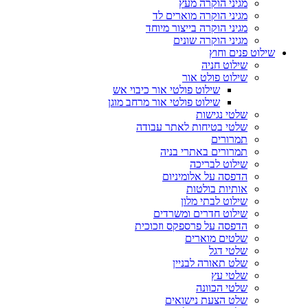
מגיני הוקרה מעץ
מגיני הוקרה מוארים לד
מגיני הוקרה בייצור מיוחד
מגיני הוקרה שונים
שילוט פנים וחוץ
שילוט חניה
שילוט פולט אור
שילוט פולטי אור כיבוי אש
שילוט פולטי אור מרחב מוגן
שלטי נגישות
שלטי בטיחות לאתר עבודה
תמרורים
תמרורים באתרי בניה
שילוט לבריכה
הדפסה על אלומיניום
אותיות בולטות
שילוט לבתי מלון
שילוט חדרים ומשרדים
הדפסה על פרספקס וזכוכית
שלטים מוארים
שלטי דגל
שלט תאורה לבניין
שלטי עץ
שלטי הכוונה
שלט הצעת נישואים