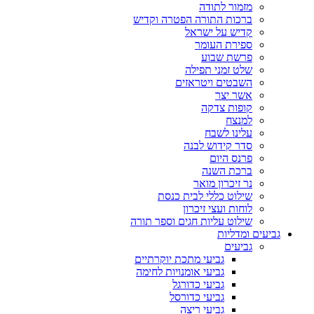
מזמור לתודה
ברכות התורה הפטרה וקדיש
קדיש על ישראל
ספירת העומר
פרשת שבוע
שלט זמני תפילה
השבטים ויטראזים
אשר יצר
קופות צדקה
למנצח
עלינו לשבח
סדר קידוש לבנה
פרנס היום
ברכת השנה
נר זיכרון מואר
שילוט כללי לבית כנסת
לוחות ועצי זיכרון
שילוט עליות חגים וספר תורה
גביעים ומדליות
גביעים
גביעי מתכת יוקרתיים
גביעי אומנויות לחימה
גביעי כדורגל
גביעי כדורסל
גביעי ריצה