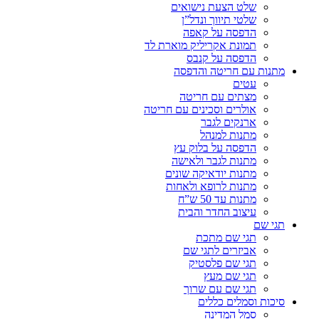
שלט הצעת נישואים
שלטי תיווך ונדל”ן
הדפסה על קאפה
תמונת אקריליק מוארת לד
הדפסה על קנבס
מתנות עם חריטה והדפסה
עטים
מצתים עם חריטה
אולרים וסכינים עם חריטה
ארנקים לגבר
מתנות למנהל
הדפסה על בלוק עץ
מתנות לגבר ולאישה
מתנות יודאיקה שונים
מתנות לרופא ולאחות
מתנות עד 50 ש”ח
עיצוב החדר והבית
תגי שם
תגי שם מתכת
אביזרים לתגי שם
תגי שם פלסטיק
תגי שם מעץ
תגי שם עם שרוך
סיכות וסמלים כללים
סמל המדינה