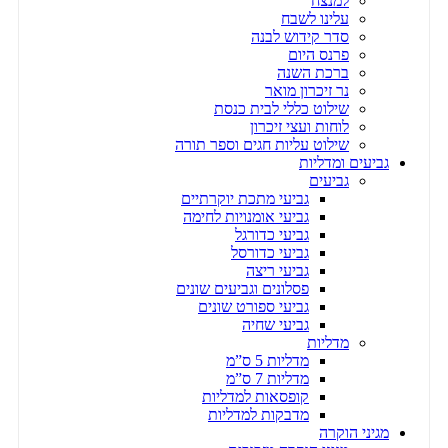
למנצח
עלינו לשבח
סדר קידוש לבנה
פרנס היום
ברכת השנה
נר זיכרון מואר
שילוט כללי לבית כנסת
לוחות ועצי זיכרון
שילוט עליות חגים וספר תורה
גביעים ומדליות
גביעים
גביעי מתכת יוקרתיים
גביעי אומנויות לחימה
גביעי כדורגל
גביעי כדורסל
גביעי ריצה
פסלונים וגביעים שונים
גביעי ספורט שונים
גביעי שחיה
מדליות
מדליות 5 ס”מ
מדליות 7 ס”מ
קופסאות למדליות
מדבקות למדליות
מגיני הוקרה