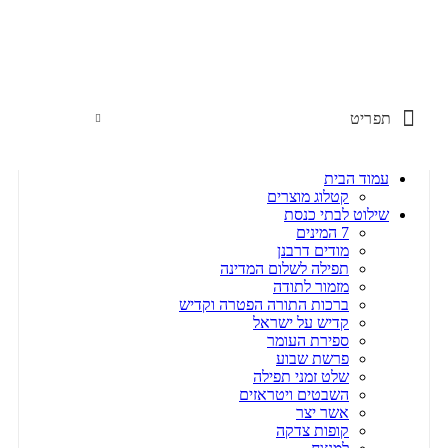
שימו לב האתר בבנייה. ישנם מוצרים ללא מחירים!
שימו לב האתר בבנייה. ישנם מוצרים ללא מחירים!
תפריט
עמוד הבית
קטלוג מוצרים
שילוט לבתי כנסת
7 המינים
מודים דרבנן
תפילה לשלום המדינה
מזמור לתודה
ברכות התורה הפטרה וקדיש
קדיש על ישראל
ספירת העומר
פרשת שבוע
שלט זמני תפילה
השבטים ויטראזים
אשר יצר
קופות צדקה