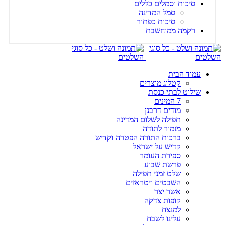
סיכות וסמלים כללים
סמל המדינה
סיכות כפתור
רקמה ממוחשבת
עמוד הבית
קטלוג מוצרים
שילוט לבתי כנסת
7 המינים
מודים דרבנן
תפילה לשלום המדינה
מזמור לתודה
ברכות התורה הפטרה וקדיש
קדיש על ישראל
ספירת העומר
פרשת שבוע
שלט זמני תפילה
השבטים ויטראזים
אשר יצר
קופות צדקה
למנצח
עלינו לשבח