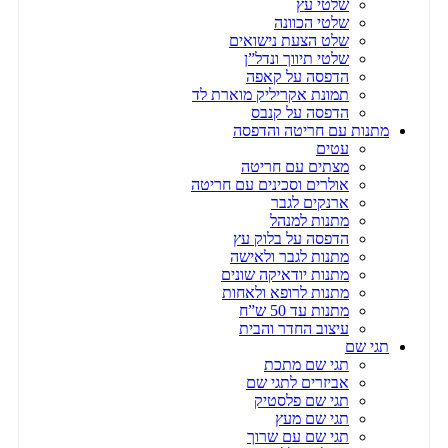
שלטי עץ
שלטי הכוונה
שלט הצעת נישואים
שלטי תיווך ונדל”ן
הדפסה על קאפה
תמונת אקריליק מוארת לד
הדפסה על קנבס
מתנות עם חריטה והדפסה
עטים
מצתים עם חריטה
אולרים וסכינים עם חריטה
ארנקים לגבר
מתנות למנהל
הדפסה על בלוק עץ
מתנות לגבר ולאישה
מתנות יודאיקה שונים
מתנות לרופא ולאחות
מתנות עד 50 ש”ח
עיצוב החדר והבית
תגי שם
תגי שם מתכת
אביזרים לתגי שם
תגי שם פלסטיק
תגי שם מעץ
תגי שם עם שרוך