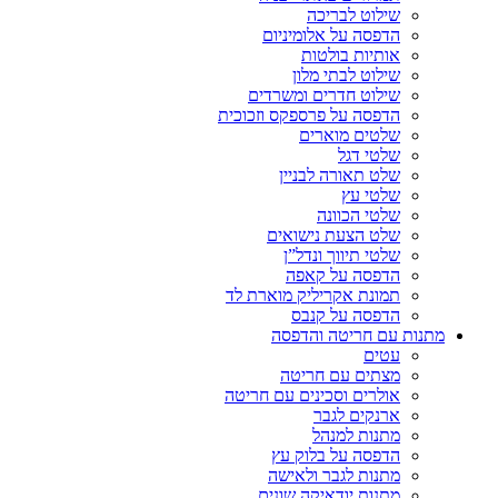
שילוט לבריכה
הדפסה על אלומיניום
אותיות בולטות
שילוט לבתי מלון
שילוט חדרים ומשרדים
הדפסה על פרספקס וזכוכית
שלטים מוארים
שלטי דגל
שלט תאורה לבניין
שלטי עץ
שלטי הכוונה
שלט הצעת נישואים
שלטי תיווך ונדל”ן
הדפסה על קאפה
תמונת אקריליק מוארת לד
הדפסה על קנבס
מתנות עם חריטה והדפסה
עטים
מצתים עם חריטה
אולרים וסכינים עם חריטה
ארנקים לגבר
מתנות למנהל
הדפסה על בלוק עץ
מתנות לגבר ולאישה
מתנות יודאיקה שונים