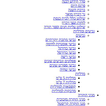
סדר קידוש לבנה
פרנס היום
ברכת השנה
נר זיכרון מואר
שילוט כללי לבית כנסת
לוחות ועצי זיכרון
שילוט עליות חגים וספר תורה
גביעים ומדליות
גביעים
גביעי מתכת יוקרתיים
גביעי אומנויות לחימה
גביעי כדורגל
גביעי כדורסל
גביעי ריצה
פסלונים וגביעים שונים
גביעי ספורט שונים
גביעי שחיה
מדליות
מדליות 5 ס”מ
מדליות 7 ס”מ
קופסאות למדליות
מדבקות למדליות
מגיני הוקרה
מגיני הוקרה מזכוכית
מגני הוקרה קריסטל