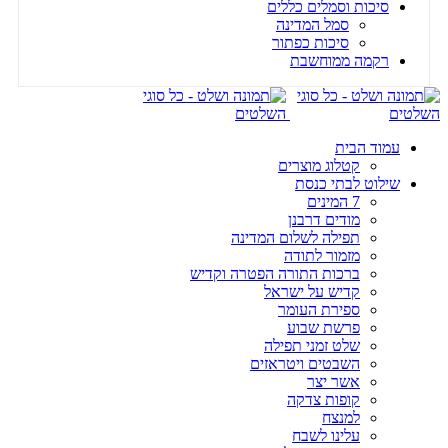
סיכות וסמלים כללים
סמל המדינה
סיכות כפתור
רקמה ממוחשבת
עמוד הבית
קטלוג מוצרים
שילוט לבתי כנסת
7 המינים
מודים דרבנן
תפילה לשלום המדינה
מזמור לתודה
ברכות התורה הפטרה וקדיש
קדיש על ישראל
ספירת העומר
פרשת שבוע
שלט זמני תפילה
השבטים ויטראזים
אשר יצר
קופות צדקה
למנצח
עלינו לשבח