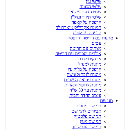
שלטי עץ
שלטי הכוונה
שלט הצעת נישואים
שלטי תיווך ונדל”ן
הדפסה על קאפה
תמונת אקריליק מוארת לד
הדפסה על קנבס
מתנות עם חריטה והדפסה
עטים
מצתים עם חריטה
אולרים וסכינים עם חריטה
ארנקים לגבר
מתנות למנהל
הדפסה על בלוק עץ
מתנות לגבר ולאישה
מתנות יודאיקה שונים
מתנות לרופא ולאחות
מתנות עד 50 ש”ח
עיצוב החדר והבית
תגי שם
תגי שם מתכת
אביזרים לתגי שם
תגי שם פלסטיק
תגי שם מעץ
תגי שם עם שרוך