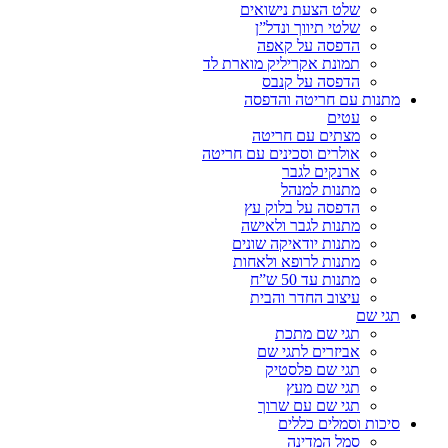
שלט הצעת נישואים
שלטי תיווך ונדל”ן
הדפסה על קאפה
תמונת אקריליק מוארת לד
הדפסה על קנבס
מתנות עם חריטה והדפסה
עטים
מצתים עם חריטה
אולרים וסכינים עם חריטה
ארנקים לגבר
מתנות למנהל
הדפסה על בלוק עץ
מתנות לגבר ולאישה
מתנות יודאיקה שונים
מתנות לרופא ולאחות
מתנות עד 50 ש”ח
עיצוב החדר והבית
תגי שם
תגי שם מתכת
אביזרים לתגי שם
תגי שם פלסטיק
תגי שם מעץ
תגי שם עם שרוך
סיכות וסמלים כללים
סמל המדינה