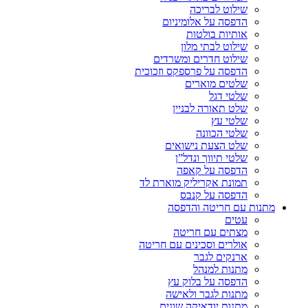
שילוט לבריכה
הדפסה על אלומיניום
אותיות בולטות
שילוט לבתי מלון
שילוט חדרים ומשרדים
הדפסה על פרספקס וזכוכית
שלטים מוארים
שלטי דגל
שלט תאורה לבניין
שלטי עץ
שלטי הכוונה
שלט הצעת נישואים
שלטי תיווך ונדל”ן
הדפסה על קאפה
תמונת אקריליק מוארת לד
הדפסה על קנבס
מתנות עם חריטה והדפסה
עטים
מצתים עם חריטה
אולרים וסכינים עם חריטה
ארנקים לגבר
מתנות למנהל
הדפסה על בלוק עץ
מתנות לגבר ולאישה
מתנות יודאיקה שונים