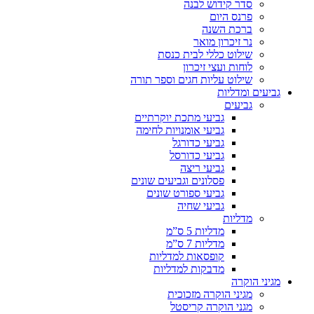
סדר קידוש לבנה
פרנס היום
ברכת השנה
נר זיכרון מואר
שילוט כללי לבית כנסת
לוחות ועצי זיכרון
שילוט עליות חגים וספר תורה
גביעים ומדליות
גביעים
גביעי מתכת יוקרתיים
גביעי אומנויות לחימה
גביעי כדורגל
גביעי כדורסל
גביעי ריצה
פסלונים וגביעים שונים
גביעי ספורט שונים
גביעי שחיה
מדליות
מדליות 5 ס”מ
מדליות 7 ס”מ
קופסאות למדליות
מדבקות למדליות
מגיני הוקרה
מגיני הוקרה מזכוכית
מגני הוקרה קריסטל