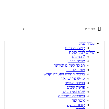
שימו לב האתר בבנייה. ישנם מוצרים ללא מחירים!
שימו לב האתר בבנייה. ישנם מוצרים ללא מחירים!
תפריט
עמוד הבית
קטלוג מוצרים
שילוט לבתי כנסת
7 המינים
מודים דרבנן
תפילה לשלום המדינה
מזמור לתודה
ברכות התורה הפטרה וקדיש
קדיש על ישראל
ספירת העומר
פרשת שבוע
שלט זמני תפילה
השבטים ויטראזים
אשר יצר
קופות צדקה