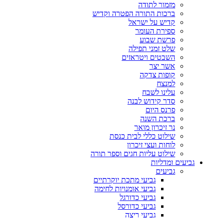
מזמור לתודה
ברכות התורה הפטרה וקדיש
קדיש על ישראל
ספירת העומר
פרשת שבוע
שלט זמני תפילה
השבטים ויטראזים
אשר יצר
קופות צדקה
למנצח
עלינו לשבח
סדר קידוש לבנה
פרנס היום
ברכת השנה
נר זיכרון מואר
שילוט כללי לבית כנסת
לוחות ועצי זיכרון
שילוט עליות חגים וספר תורה
גביעים ומדליות
גביעים
גביעי מתכת יוקרתיים
גביעי אומנויות לחימה
גביעי כדורגל
גביעי כדורסל
גביעי ריצה