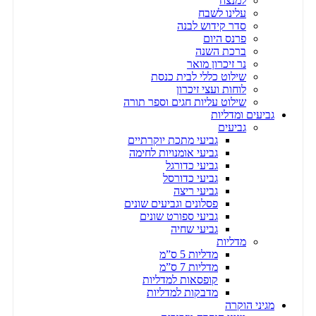
למנצח
עלינו לשבח
סדר קידוש לבנה
פרנס היום
ברכת השנה
נר זיכרון מואר
שילוט כללי לבית כנסת
לוחות ועצי זיכרון
שילוט עליות חגים וספר תורה
גביעים ומדליות
גביעים
גביעי מתכת יוקרתיים
גביעי אומנויות לחימה
גביעי כדורגל
גביעי כדורסל
גביעי ריצה
פסלונים וגביעים שונים
גביעי ספורט שונים
גביעי שחיה
מדליות
מדליות 5 ס”מ
מדליות 7 ס”מ
קופסאות למדליות
מדבקות למדליות
מגיני הוקרה