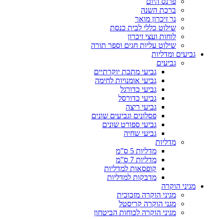
פרנס היום
ברכת השנה
נר זיכרון מואר
שילוט כללי לבית כנסת
לוחות ועצי זיכרון
שילוט עליות חגים וספר תורה
גביעים ומדליות
גביעים
גביעי מתכת יוקרתיים
גביעי אומנויות לחימה
גביעי כדורגל
גביעי כדורסל
גביעי ריצה
פסלונים וגביעים שונים
גביעי ספורט שונים
גביעי שחיה
מדליות
מדליות 5 ס”מ
מדליות 7 ס”מ
קופסאות למדליות
מדבקות למדליות
מגיני הוקרה
מגיני הוקרה מזכוכית
מגני הוקרה קריסטל
מגיני הוקרה לכוחות הביטחון