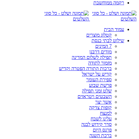
רקמה ממוחשבת
עמוד הבית
קטלוג מוצרים
שילוט לבתי כנסת
7 המינים
מודים דרבנן
תפילה לשלום המדינה
מזמור לתודה
ברכות התורה הפטרה וקדיש
קדיש על ישראל
ספירת העומר
פרשת שבוע
שלט זמני תפילה
השבטים ויטראזים
אשר יצר
קופות צדקה
למנצח
עלינו לשבח
סדר קידוש לבנה
פרנס היום
ברכת השנה