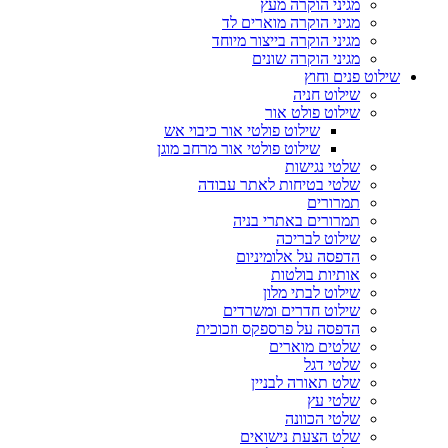
מגיני הוקרה מעץ
מגיני הוקרה מוארים לד
מגיני הוקרה בייצור מיוחד
מגיני הוקרה שונים
שילוט פנים וחוץ
שילוט חניה
שילוט פולט אור
שילוט פולטי אור כיבוי אש
שילוט פולטי אור מרחב מוגן
שלטי נגישות
שלטי בטיחות לאתר עבודה
תמרורים
תמרורים באתרי בניה
שילוט לבריכה
הדפסה על אלומיניום
אותיות בולטות
שילוט לבתי מלון
שילוט חדרים ומשרדים
הדפסה על פרספקס וזכוכית
שלטים מוארים
שלטי דגל
שלט תאורה לבניין
שלטי עץ
שלטי הכוונה
שלט הצעת נישואים