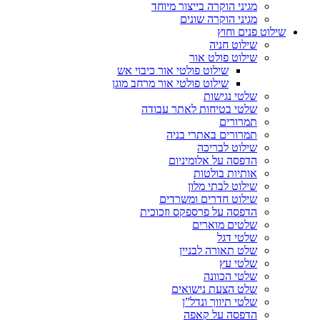
מגיני הוקרה בייצור מיוחד
מגיני הוקרה שונים
שילוט פנים וחוץ
שילוט חניה
שילוט פולט אור
שילוט פולטי אור כיבוי אש
שילוט פולטי אור מרחב מוגן
שלטי נגישות
שלטי בטיחות לאתר עבודה
תמרורים
תמרורים באתרי בניה
שילוט לבריכה
הדפסה על אלומיניום
אותיות בולטות
שילוט לבתי מלון
שילוט חדרים ומשרדים
הדפסה על פרספקס וזכוכית
שלטים מוארים
שלטי דגל
שלט תאורה לבניין
שלטי עץ
שלטי הכוונה
שלט הצעת נישואים
שלטי תיווך ונדל”ן
הדפסה על קאפה