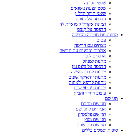
שלטי הכוונה
שלט הצעת נישואים
שלטי תיווך ונדל”ן
הדפסה על קאפה
תמונת אקריליק מוארת לד
הדפסה על קנבס
מתנות עם חריטה והדפסה
עטים
מצתים עם חריטה
אולרים וסכינים עם חריטה
ארנקים לגבר
מתנות למנהל
הדפסה על בלוק עץ
מתנות לגבר ולאישה
מתנות יודאיקה שונים
מתנות לרופא ולאחות
מתנות עד 50 ש”ח
עיצוב החדר והבית
תגי שם
תגי שם מתכת
אביזרים לתגי שם
תגי שם פלסטיק
תגי שם מעץ
תגי שם עם שרוך
סיכות וסמלים כללים