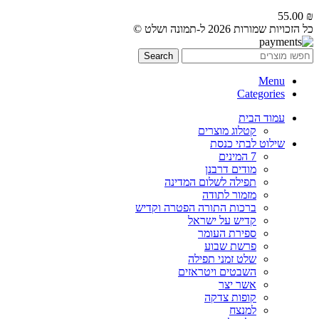
55.00
₪
כל הזכויות שמורות 2026 ל-תמונה ושלט ©
Search
Menu
Categories
עמוד הבית
קטלוג מוצרים
שילוט לבתי כנסת
7 המינים
מודים דרבנן
תפילה לשלום המדינה
מזמור לתודה
ברכות התורה הפטרה וקדיש
קדיש על ישראל
ספירת העומר
פרשת שבוע
שלט זמני תפילה
השבטים ויטראזים
אשר יצר
קופות צדקה
למנצח