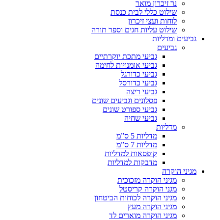
נר זיכרון מואר
שילוט כללי לבית כנסת
לוחות ועצי זיכרון
שילוט עליות חגים וספר תורה
גביעים ומדליות
גביעים
גביעי מתכת יוקרתיים
גביעי אומנויות לחימה
גביעי כדורגל
גביעי כדורסל
גביעי ריצה
פסלונים וגביעים שונים
גביעי ספורט שונים
גביעי שחיה
מדליות
מדליות 5 ס”מ
מדליות 7 ס”מ
קופסאות למדליות
מדבקות למדליות
מגיני הוקרה
מגיני הוקרה מזכוכית
מגני הוקרה קריסטל
מגיני הוקרה לכוחות הביטחון
מגיני הוקרה מעץ
מגיני הוקרה מוארים לד