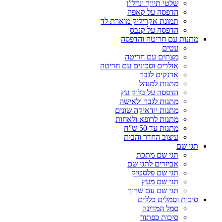
שלטי תיווך ונדל”ן
הדפסה על קאפה
תמונת אקריליק מוארת לד
הדפסה על קנבס
מתנות עם חריטה והדפסה
עטים
מצתים עם חריטה
אולרים וסכינים עם חריטה
ארנקים לגבר
מתנות למנהל
הדפסה על בלוק עץ
מתנות לגבר ולאישה
מתנות יודאיקה שונים
מתנות לרופא ולאחות
מתנות עד 50 ש”ח
עיצוב החדר והבית
תגי שם
תגי שם מתכת
אביזרים לתגי שם
תגי שם פלסטיק
תגי שם מעץ
תגי שם עם שרוך
סיכות וסמלים כללים
סמל המדינה
סיכות כפתור