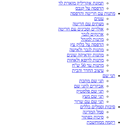
תמונת אקריליק מוארת לד
הדפסה על קנבס
מתנות עם חריטה והדפסה
עטים
מצתים עם חריטה
אולרים וסכינים עם חריטה
ארנקים לגבר
מתנות למנהל
הדפסה על בלוק עץ
מתנות לגבר ולאישה
מתנות יודאיקה שונים
מתנות לרופא ולאחות
מתנות עד 50 ש”ח
עיצוב החדר והבית
תגי שם
תגי שם מתכת
אביזרים לתגי שם
תגי שם פלסטיק
תגי שם מעץ
תגי שם עם שרוך
סיכות וסמלים כללים
סמל המדינה
סיכות כפתור
רקמה ממוחשבת