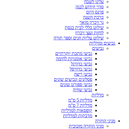
עלינו לשבח
סדר קידוש לבנה
פרנס היום
ברכת השנה
נר זיכרון מואר
שילוט כללי לבית כנסת
לוחות ועצי זיכרון
שילוט עליות חגים וספר תורה
גביעים ומדליות
גביעים
גביעי מתכת יוקרתיים
גביעי אומנויות לחימה
גביעי כדורגל
גביעי כדורסל
גביעי ריצה
פסלונים וגביעים שונים
גביעי ספורט שונים
גביעי שחיה
מדליות
מדליות 5 ס”מ
מדליות 7 ס”מ
קופסאות למדליות
מדבקות למדליות
מגיני הוקרה
מגיני הוקרה מזכוכית