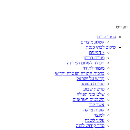
שימו לב האתר בבנייה. ישנם מוצרים ללא מחירים!
שימו לב האתר בבנייה. ישנם מוצרים ללא מחירים!
תפריט
עמוד הבית
קטלוג מוצרים
שילוט לבתי כנסת
7 המינים
מודים דרבנן
תפילה לשלום המדינה
מזמור לתודה
ברכות התורה הפטרה וקדיש
קדיש על ישראל
ספירת העומר
פרשת שבוע
שלט זמני תפילה
השבטים ויטראזים
אשר יצר
קופות צדקה
למנצח
עלינו לשבח
סדר קידוש לבנה