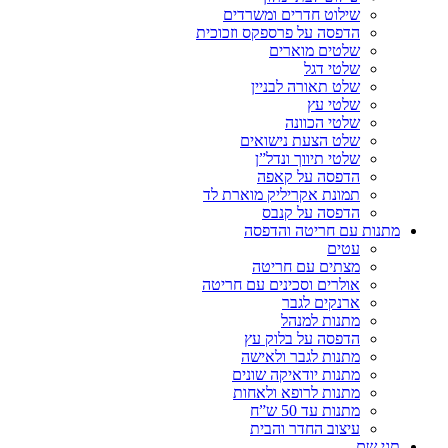
שילוט חדרים ומשרדים
הדפסה על פרספקס וזכוכית
שלטים מוארים
שלטי דגל
שלט תאורה לבניין
שלטי עץ
שלטי הכוונה
שלט הצעת נישואים
שלטי תיווך ונדל”ן
הדפסה על קאפה
תמונת אקריליק מוארת לד
הדפסה על קנבס
מתנות עם חריטה והדפסה
עטים
מצתים עם חריטה
אולרים וסכינים עם חריטה
ארנקים לגבר
מתנות למנהל
הדפסה על בלוק עץ
מתנות לגבר ולאישה
מתנות יודאיקה שונים
מתנות לרופא ולאחות
מתנות עד 50 ש”ח
עיצוב החדר והבית
תגי שם