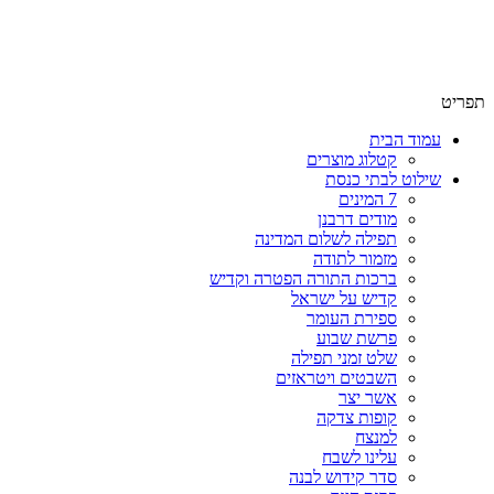
שימו לב האתר בבנייה. ישנם מוצרים ללא מחירים!
שימו לב האתר בבנייה. ישנם מוצרים ללא מחירים!
תפריט
עמוד הבית
קטלוג מוצרים
שילוט לבתי כנסת
7 המינים
מודים דרבנן
תפילה לשלום המדינה
מזמור לתודה
ברכות התורה הפטרה וקדיש
קדיש על ישראל
ספירת העומר
פרשת שבוע
שלט זמני תפילה
השבטים ויטראזים
אשר יצר
קופות צדקה
למנצח
עלינו לשבח
סדר קידוש לבנה