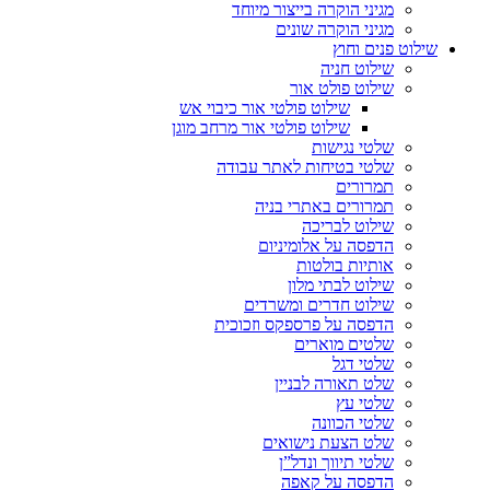
מגיני הוקרה בייצור מיוחד
מגיני הוקרה שונים
שילוט פנים וחוץ
שילוט חניה
שילוט פולט אור
שילוט פולטי אור כיבוי אש
שילוט פולטי אור מרחב מוגן
שלטי נגישות
שלטי בטיחות לאתר עבודה
תמרורים
תמרורים באתרי בניה
שילוט לבריכה
הדפסה על אלומיניום
אותיות בולטות
שילוט לבתי מלון
שילוט חדרים ומשרדים
הדפסה על פרספקס וזכוכית
שלטים מוארים
שלטי דגל
שלט תאורה לבניין
שלטי עץ
שלטי הכוונה
שלט הצעת נישואים
שלטי תיווך ונדל”ן
הדפסה על קאפה