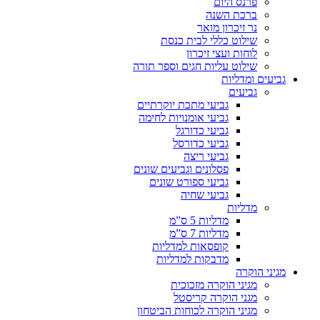
פרנס היום
ברכת השנה
נר זיכרון מואר
שילוט כללי לבית כנסת
לוחות ועצי זיכרון
שילוט עליות חגים וספר תורה
גביעים ומדליות
גביעים
גביעי מתכת יוקרתיים
גביעי אומנויות לחימה
גביעי כדורגל
גביעי כדורסל
גביעי ריצה
פסלונים וגביעים שונים
גביעי ספורט שונים
גביעי שחיה
מדליות
מדליות 5 ס”מ
מדליות 7 ס”מ
קופסאות למדליות
מדבקות למדליות
מגיני הוקרה
מגיני הוקרה מזכוכית
מגני הוקרה קריסטל
מגיני הוקרה לכוחות הביטחון