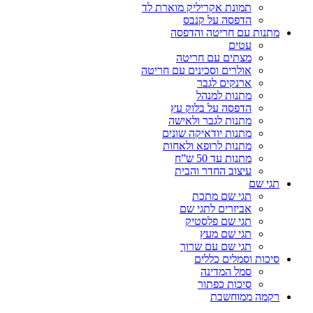
תמונת אקריליק מוארת לד
הדפסה על קנבס
מתנות עם חריטה והדפסה
עטים
מצתים עם חריטה
אולרים וסכינים עם חריטה
ארנקים לגבר
מתנות למנהל
הדפסה על בלוק עץ
מתנות לגבר ולאישה
מתנות יודאיקה שונים
מתנות לרופא ולאחות
מתנות עד 50 ש”ח
עיצוב החדר והבית
תגי שם
תגי שם מתכת
אביזרים לתגי שם
תגי שם פלסטיק
תגי שם מעץ
תגי שם עם שרוך
סיכות וסמלים כללים
סמל המדינה
סיכות כפתור
רקמה ממוחשבת