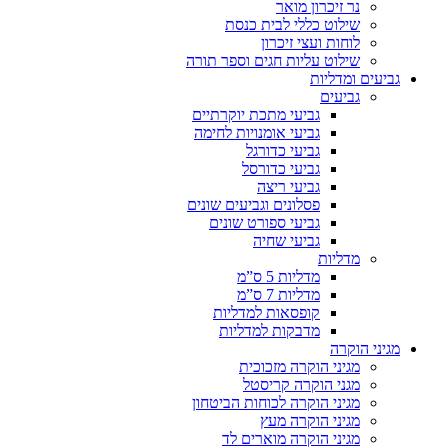
נר זיכרון מואר
שילוט כללי לבית כנסת
לוחות ועצי זיכרון
שילוט עליות חגים וספר תורה
גביעים ומדליות
גביעים
גביעי מתכת יוקרתיים
גביעי אומנויות לחימה
גביעי כדורגל
גביעי כדורסל
גביעי ריצה
פסלונים וגביעים שונים
גביעי ספורט שונים
גביעי שחיה
מדליות
מדליות 5 ס”מ
מדליות 7 ס”מ
קופסאות למדליות
מדבקות למדליות
מגיני הוקרה
מגיני הוקרה מזכוכית
מגני הוקרה קריסטל
מגיני הוקרה לכוחות הביטחון
מגיני הוקרה מעץ
מגיני הוקרה מוארים לד