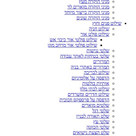
מגיני הוקרה מעץ
מגיני הוקרה מוארים לד
מגיני הוקרה בייצור מיוחד
מגיני הוקרה שונים
שילוט פנים וחוץ
שילוט חניה
שילוט פולט אור
שילוט פולטי אור כיבוי אש
שילוט פולטי אור מרחב מוגן
שלטי נגישות
שלטי בטיחות לאתר עבודה
תמרורים
תמרורים באתרי בניה
שילוט לבריכה
הדפסה על אלומיניום
אותיות בולטות
שילוט לבתי מלון
שילוט חדרים ומשרדים
הדפסה על פרספקס וזכוכית
שלטים מוארים
שלטי דגל
שלט תאורה לבניין
שלטי עץ
שלטי הכוונה
שלט הצעת נישואים