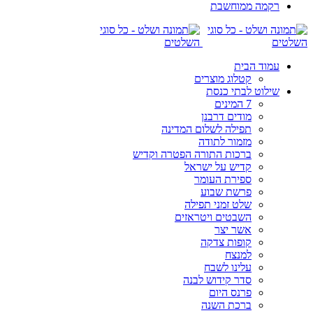
רקמה ממוחשבת
עמוד הבית
קטלוג מוצרים
שילוט לבתי כנסת
7 המינים
מודים דרבנן
תפילה לשלום המדינה
מזמור לתודה
ברכות התורה הפטרה וקדיש
קדיש על ישראל
ספירת העומר
פרשת שבוע
שלט זמני תפילה
השבטים ויטראזים
אשר יצר
קופות צדקה
למנצח
עלינו לשבח
סדר קידוש לבנה
פרנס היום
ברכת השנה