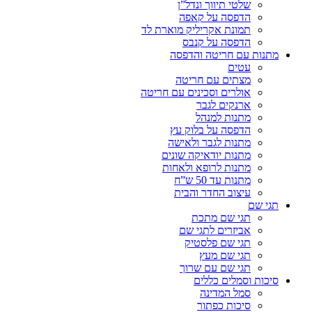
שלטי תיווך ונדל”ן
הדפסה על קאפה
תמונת אקריליק מוארת לד
הדפסה על קנבס
מתנות עם חריטה והדפסה
עטים
מצתים עם חריטה
אולרים וסכינים עם חריטה
ארנקים לגבר
מתנות למנהל
הדפסה על בלוק עץ
מתנות לגבר ולאישה
מתנות יודאיקה שונים
מתנות לרופא ולאחות
מתנות עד 50 ש”ח
עיצוב החדר והבית
תגי שם
תגי שם מתכת
אביזרים לתגי שם
תגי שם פלסטיק
תגי שם מעץ
תגי שם עם שרוך
סיכות וסמלים כללים
סמל המדינה
סיכות כפתור