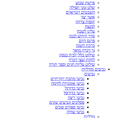
פרשת שבוע
שלט זמני תפילה
השבטים ויטראזים
אשר יצר
קופות צדקה
למנצח
עלינו לשבח
סדר קידוש לבנה
פרנס היום
ברכת השנה
נר זיכרון מואר
שילוט כללי לבית כנסת
לוחות ועצי זיכרון
שילוט עליות חגים וספר תורה
גביעים ומדליות
גביעים
גביעי מתכת יוקרתיים
גביעי אומנויות לחימה
גביעי כדורגל
גביעי כדורסל
גביעי ריצה
פסלונים וגביעים שונים
גביעי ספורט שונים
גביעי שחיה
מדליות