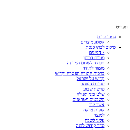
שימו לב האתר בבנייה. ישנם מוצרים ללא מחירים!
שימו לב האתר בבנייה. ישנם מוצרים ללא מחירים!
תפריט
עמוד הבית
קטלוג מוצרים
שילוט לבתי כנסת
7 המינים
מודים דרבנן
תפילה לשלום המדינה
מזמור לתודה
ברכות התורה הפטרה וקדיש
קדיש על ישראל
ספירת העומר
פרשת שבוע
שלט זמני תפילה
השבטים ויטראזים
אשר יצר
קופות צדקה
למנצח
עלינו לשבח
סדר קידוש לבנה