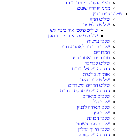
מגיני הוקרה בייצור מיוחד
מגיני הוקרה שונים
שילוט פנים וחוץ
שילוט חניה
שילוט פולט אור
שילוט פולטי אור כיבוי אש
שילוט פולטי אור מרחב מוגן
שלטי נגישות
שלטי בטיחות לאתר עבודה
תמרורים
תמרורים באתרי בניה
שילוט לבריכה
הדפסה על אלומיניום
אותיות בולטות
שילוט לבתי מלון
שילוט חדרים ומשרדים
הדפסה על פרספקס וזכוכית
שלטים מוארים
שלטי דגל
שלט תאורה לבניין
שלטי עץ
שלטי הכוונה
שלט הצעת נישואים
שלטי תיווך ונדל”ן
הדפסה על קאפה