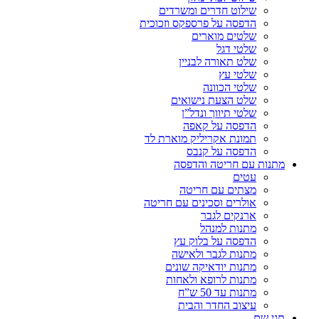
שילוט חדרים ומשרדים
הדפסה על פרספקס וזכוכית
שלטים מוארים
שלטי דגל
שלט תאורה לבניין
שלטי עץ
שלטי הכוונה
שלט הצעת נישואים
שלטי תיווך ונדל”ן
הדפסה על קאפה
תמונת אקריליק מוארת לד
הדפסה על קנבס
מתנות עם חריטה והדפסה
עטים
מצתים עם חריטה
אולרים וסכינים עם חריטה
ארנקים לגבר
מתנות למנהל
הדפסה על בלוק עץ
מתנות לגבר ולאישה
מתנות יודאיקה שונים
מתנות לרופא ולאחות
מתנות עד 50 ש”ח
עיצוב החדר והבית
תגי שם