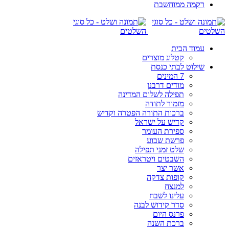
רקמה ממוחשבת
עמוד הבית
קטלוג מוצרים
שילוט לבתי כנסת
7 המינים
מודים דרבנן
תפילה לשלום המדינה
מזמור לתודה
ברכות התורה הפטרה וקדיש
קדיש על ישראל
ספירת העומר
פרשת שבוע
שלט זמני תפילה
השבטים ויטראזים
אשר יצר
קופות צדקה
למנצח
עלינו לשבח
סדר קידוש לבנה
פרנס היום
ברכת השנה