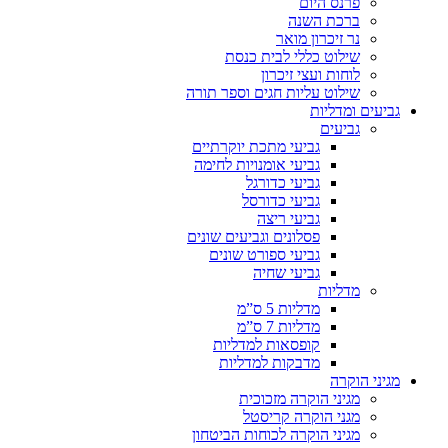
פרנס היום
ברכת השנה
נר זיכרון מואר
שילוט כללי לבית כנסת
לוחות ועצי זיכרון
שילוט עליות חגים וספר תורה
גביעים ומדליות
גביעים
גביעי מתכת יוקרתיים
גביעי אומנויות לחימה
גביעי כדורגל
גביעי כדורסל
גביעי ריצה
פסלונים וגביעים שונים
גביעי ספורט שונים
גביעי שחיה
מדליות
מדליות 5 ס”מ
מדליות 7 ס”מ
קופסאות למדליות
מדבקות למדליות
מגיני הוקרה
מגיני הוקרה מזכוכית
מגני הוקרה קריסטל
מגיני הוקרה לכוחות הביטחון