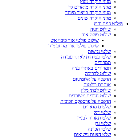
מגיני הוקרה מעץ
מגיני הוקרה מוארים לד
מגיני הוקרה בייצור מיוחד
מגיני הוקרה שונים
שילוט פנים וחוץ
שילוט חניה
שילוט פולט אור
שילוט פולטי אור כיבוי אש
שילוט פולטי אור מרחב מוגן
שלטי נגישות
שלטי בטיחות לאתר עבודה
תמרורים
תמרורים באתרי בניה
שילוט לבריכה
הדפסה על אלומיניום
אותיות בולטות
שילוט לבתי מלון
שילוט חדרים ומשרדים
הדפסה על פרספקס וזכוכית
שלטים מוארים
שלטי דגל
שלט תאורה לבניין
שלטי עץ
שלטי הכוונה
שלט הצעת נישואים