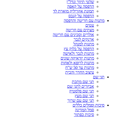
שלטי תיווך ונדל”ן
הדפסה על קאפה
תמונת אקריליק מוארת לד
הדפסה על קנבס
מתנות עם חריטה והדפסה
עטים
מצתים עם חריטה
אולרים וסכינים עם חריטה
ארנקים לגבר
מתנות למנהל
הדפסה על בלוק עץ
מתנות לגבר ולאישה
מתנות יודאיקה שונים
מתנות לרופא ולאחות
מתנות עד 50 ש”ח
עיצוב החדר והבית
תגי שם
תגי שם מתכת
אביזרים לתגי שם
תגי שם פלסטיק
תגי שם מעץ
תגי שם עם שרוך
סיכות וסמלים כללים
סמל המדינה
סיכות כפתור