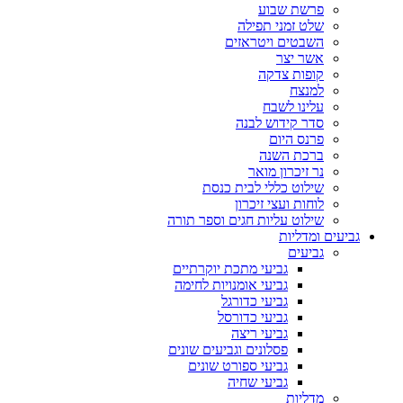
פרשת שבוע
שלט זמני תפילה
השבטים ויטראזים
אשר יצר
קופות צדקה
למנצח
עלינו לשבח
סדר קידוש לבנה
פרנס היום
ברכת השנה
נר זיכרון מואר
שילוט כללי לבית כנסת
לוחות ועצי זיכרון
שילוט עליות חגים וספר תורה
גביעים ומדליות
גביעים
גביעי מתכת יוקרתיים
גביעי אומנויות לחימה
גביעי כדורגל
גביעי כדורסל
גביעי ריצה
פסלונים וגביעים שונים
גביעי ספורט שונים
גביעי שחיה
מדליות