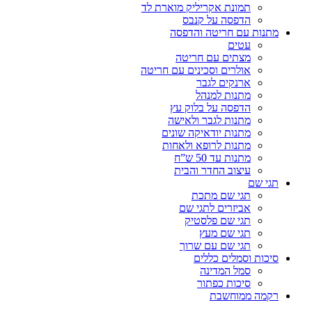
תמונת אקריליק מוארת לד
הדפסה על קנבס
מתנות עם חריטה והדפסה
עטים
מצתים עם חריטה
אולרים וסכינים עם חריטה
ארנקים לגבר
מתנות למנהל
הדפסה על בלוק עץ
מתנות לגבר ולאישה
מתנות יודאיקה שונים
מתנות לרופא ולאחות
מתנות עד 50 ש”ח
עיצוב החדר והבית
תגי שם
תגי שם מתכת
אביזרים לתגי שם
תגי שם פלסטיק
תגי שם מעץ
תגי שם עם שרוך
סיכות וסמלים כללים
סמל המדינה
סיכות כפתור
רקמה ממוחשבת