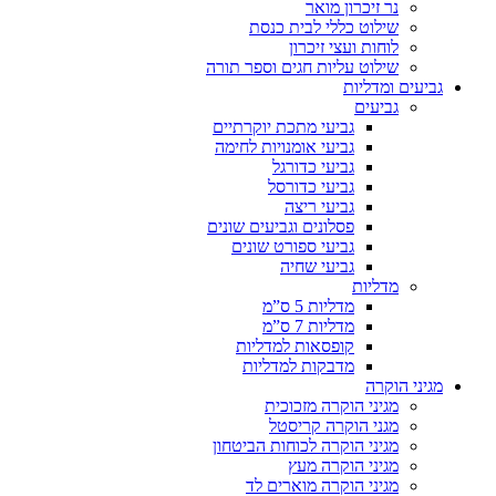
נר זיכרון מואר
שילוט כללי לבית כנסת
לוחות ועצי זיכרון
שילוט עליות חגים וספר תורה
גביעים ומדליות
גביעים
גביעי מתכת יוקרתיים
גביעי אומנויות לחימה
גביעי כדורגל
גביעי כדורסל
גביעי ריצה
פסלונים וגביעים שונים
גביעי ספורט שונים
גביעי שחיה
מדליות
מדליות 5 ס”מ
מדליות 7 ס”מ
קופסאות למדליות
מדבקות למדליות
מגיני הוקרה
מגיני הוקרה מזכוכית
מגני הוקרה קריסטל
מגיני הוקרה לכוחות הביטחון
מגיני הוקרה מעץ
מגיני הוקרה מוארים לד