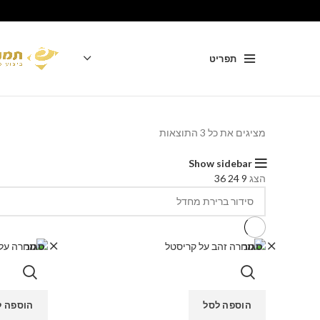
תפריט
מציגים את כל ⁦3⁩ התוצאות
Show sidebar
הצג
9
24
36
סגור
סגור
הוספה לסל
הוספה ל