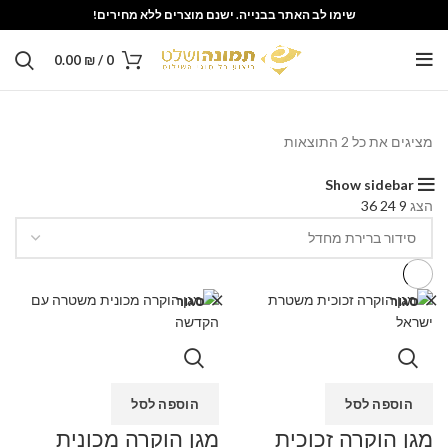
שימו לב האתר בבנייה. ישנם מוצרים ללא מחירים!
0.00
₪
/
0
מציגים את כל ⁦2⁩ התוצאות
Show sidebar
הצג
9
24
36
סגור
סגור
הוספה לסל
הוספה לסל
מגן הוקרה זכוכית
מגן הוקרה מכונית