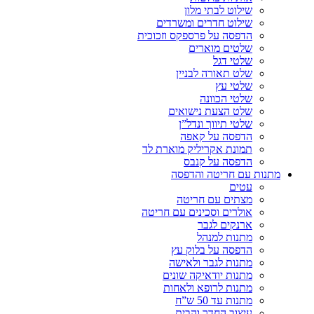
שילוט לבתי מלון
שילוט חדרים ומשרדים
הדפסה על פרספקס וזכוכית
שלטים מוארים
שלטי דגל
שלט תאורה לבניין
שלטי עץ
שלטי הכוונה
שלט הצעת נישואים
שלטי תיווך ונדל”ן
הדפסה על קאפה
תמונת אקריליק מוארת לד
הדפסה על קנבס
מתנות עם חריטה והדפסה
עטים
מצתים עם חריטה
אולרים וסכינים עם חריטה
ארנקים לגבר
מתנות למנהל
הדפסה על בלוק עץ
מתנות לגבר ולאישה
מתנות יודאיקה שונים
מתנות לרופא ולאחות
מתנות עד 50 ש”ח
עיצוב החדר והבית