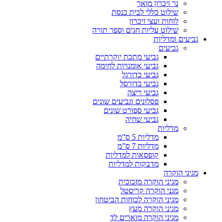
נר זיכרון מואר
שילוט כללי לבית כנסת
לוחות ועצי זיכרון
שילוט עליות חגים וספר תורה
גביעים ומדליות
גביעים
גביעי מתכת יוקרתיים
גביעי אומנויות לחימה
גביעי כדורגל
גביעי כדורסל
גביעי ריצה
פסלונים וגביעים שונים
גביעי ספורט שונים
גביעי שחיה
מדליות
מדליות 5 ס”מ
מדליות 7 ס”מ
קופסאות למדליות
מדבקות למדליות
מגיני הוקרה
מגיני הוקרה מזכוכית
מגני הוקרה קריסטל
מגיני הוקרה לכוחות הביטחון
מגיני הוקרה מעץ
מגיני הוקרה מוארים לד