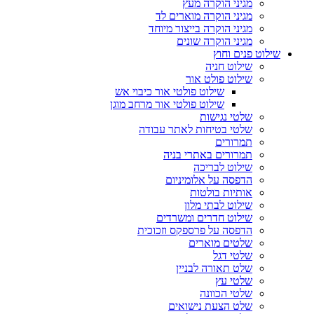
מגיני הוקרה מעץ
מגיני הוקרה מוארים לד
מגיני הוקרה בייצור מיוחד
מגיני הוקרה שונים
שילוט פנים וחוץ
שילוט חניה
שילוט פולט אור
שילוט פולטי אור כיבוי אש
שילוט פולטי אור מרחב מוגן
שלטי נגישות
שלטי בטיחות לאתר עבודה
תמרורים
תמרורים באתרי בניה
שילוט לבריכה
הדפסה על אלומיניום
אותיות בולטות
שילוט לבתי מלון
שילוט חדרים ומשרדים
הדפסה על פרספקס וזכוכית
שלטים מוארים
שלטי דגל
שלט תאורה לבניין
שלטי עץ
שלטי הכוונה
שלט הצעת נישואים