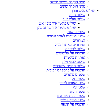
מגיני הוקרה בייצור מיוחד
מגיני הוקרה שונים
שילוט פנים וחוץ
שילוט חניה
שילוט פולט אור
שילוט פולטי אור כיבוי אש
שילוט פולטי אור מרחב מוגן
שלטי נגישות
שלטי בטיחות לאתר עבודה
תמרורים
תמרורים באתרי בניה
שילוט לבריכה
הדפסה על אלומיניום
אותיות בולטות
שילוט לבתי מלון
שילוט חדרים ומשרדים
הדפסה על פרספקס וזכוכית
שלטים מוארים
שלטי דגל
שלט תאורה לבניין
שלטי עץ
שלטי הכוונה
שלט הצעת נישואים
שלטי תיווך ונדל”ן
הדפסה על קאפה