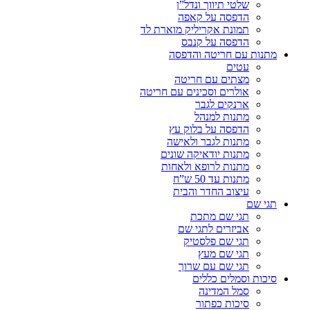
שלטי תיווך ונדל”ן
הדפסה על קאפה
תמונת אקריליק מוארת לד
הדפסה על קנבס
מתנות עם חריטה והדפסה
עטים
מצתים עם חריטה
אולרים וסכינים עם חריטה
ארנקים לגבר
מתנות למנהל
הדפסה על בלוק עץ
מתנות לגבר ולאישה
מתנות יודאיקה שונים
מתנות לרופא ולאחות
מתנות עד 50 ש”ח
עיצוב החדר והבית
תגי שם
תגי שם מתכת
אביזרים לתגי שם
תגי שם פלסטיק
תגי שם מעץ
תגי שם עם שרוך
סיכות וסמלים כללים
סמל המדינה
סיכות כפתור