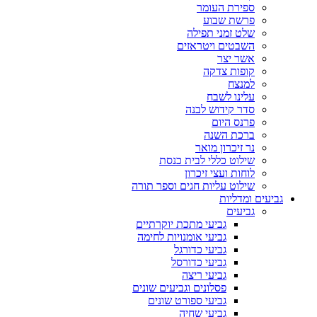
ספירת העומר
פרשת שבוע
שלט זמני תפילה
השבטים ויטראזים
אשר יצר
קופות צדקה
למנצח
עלינו לשבח
סדר קידוש לבנה
פרנס היום
ברכת השנה
נר זיכרון מואר
שילוט כללי לבית כנסת
לוחות ועצי זיכרון
שילוט עליות חגים וספר תורה
גביעים ומדליות
גביעים
גביעי מתכת יוקרתיים
גביעי אומנויות לחימה
גביעי כדורגל
גביעי כדורסל
גביעי ריצה
פסלונים וגביעים שונים
גביעי ספורט שונים
גביעי שחיה