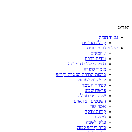
שימו לב האתר בבנייה. ישנם מוצרים ללא מחירים!
שימו לב האתר בבנייה. ישנם מוצרים ללא מחירים!
תפריט
עמוד הבית
קטלוג מוצרים
שילוט לבתי כנסת
7 המינים
מודים דרבנן
תפילה לשלום המדינה
מזמור לתודה
ברכות התורה הפטרה וקדיש
קדיש על ישראל
ספירת העומר
פרשת שבוע
שלט זמני תפילה
השבטים ויטראזים
אשר יצר
קופות צדקה
למנצח
עלינו לשבח
סדר קידוש לבנה