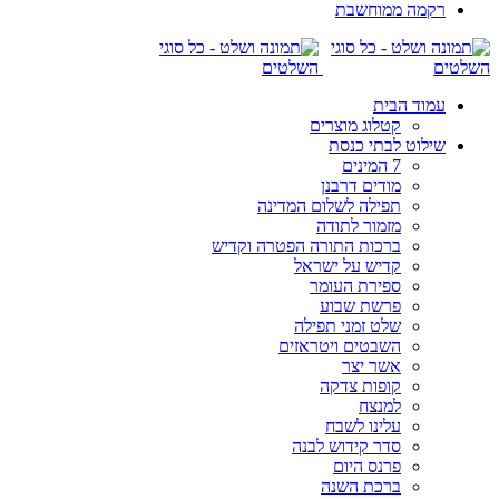
רקמה ממוחשבת
עמוד הבית
קטלוג מוצרים
שילוט לבתי כנסת
7 המינים
מודים דרבנן
תפילה לשלום המדינה
מזמור לתודה
ברכות התורה הפטרה וקדיש
קדיש על ישראל
ספירת העומר
פרשת שבוע
שלט זמני תפילה
השבטים ויטראזים
אשר יצר
קופות צדקה
למנצח
עלינו לשבח
סדר קידוש לבנה
פרנס היום
ברכת השנה