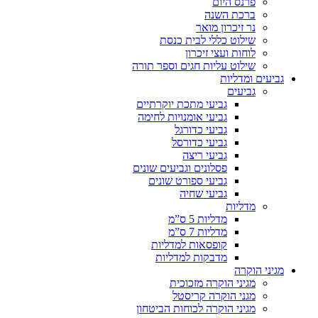
פרנס היום
ברכת השנה
נר זיכרון מואר
שילוט כללי לבית כנסת
לוחות ועצי זיכרון
שילוט עליות חגים וספר תורה
גביעים ומדליות
גביעים
גביעי מתכת יוקרתיים
גביעי אומנויות לחימה
גביעי כדורגל
גביעי כדורסל
גביעי ריצה
פסלונים וגביעים שונים
גביעי ספורט שונים
גביעי שחיה
מדליות
מדליות 5 ס”מ
מדליות 7 ס”מ
קופסאות למדליות
מדבקות למדליות
מגיני הוקרה
מגיני הוקרה מזכוכית
מגני הוקרה קריסטל
מגיני הוקרה לכוחות הביטחון