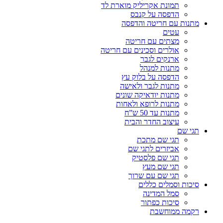
תמונת אקריליק מוארת לד
הדפסה על קנבס
מתנות עם חריטה והדפסה
עטים
מצתים עם חריטה
אולרים וסכינים עם חריטה
ארנקים לגבר
מתנות למנהל
הדפסה על בלוק עץ
מתנות לגבר ולאישה
מתנות יודאיקה שונים
מתנות לרופא ולאחות
מתנות עד 50 ש”ח
עיצוב החדר והבית
תגי שם
תגי שם מתכת
אביזרים לתגי שם
תגי שם פלסטיק
תגי שם מעץ
תגי שם עם שרוך
סיכות וסמלים כללים
סמל המדינה
סיכות כפתור
רקמה ממוחשבת