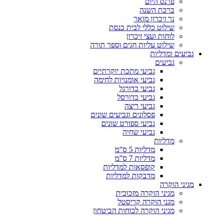
פרנס היום
ברכת השנה
נר זיכרון מואר
שילוט כללי לבית כנסת
לוחות ועצי זיכרון
שילוט עליות חגים וספר תורה
גביעים ומדליות
גביעים
גביעי מתכת יוקרתיים
גביעי אומנויות לחימה
גביעי כדורגל
גביעי כדורסל
גביעי ריצה
פסלונים וגביעים שונים
גביעי ספורט שונים
גביעי שחיה
מדליות
מדליות 5 ס”מ
מדליות 7 ס”מ
קופסאות למדליות
מדבקות למדליות
מגיני הוקרה
מגיני הוקרה מזכוכית
מגני הוקרה קריסטל
מגיני הוקרה לכוחות הביטחון