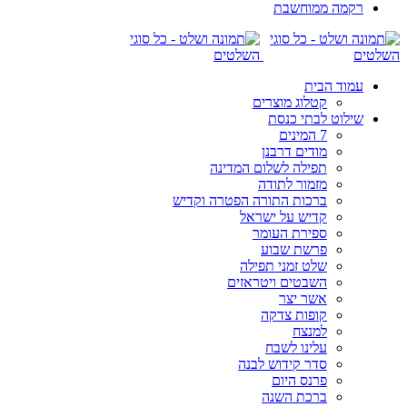
רקמה ממוחשבת
עמוד הבית
קטלוג מוצרים
שילוט לבתי כנסת
7 המינים
מודים דרבנן
תפילה לשלום המדינה
מזמור לתודה
ברכות התורה הפטרה וקדיש
קדיש על ישראל
ספירת העומר
פרשת שבוע
שלט זמני תפילה
השבטים ויטראזים
אשר יצר
קופות צדקה
למנצח
עלינו לשבח
סדר קידוש לבנה
פרנס היום
ברכת השנה