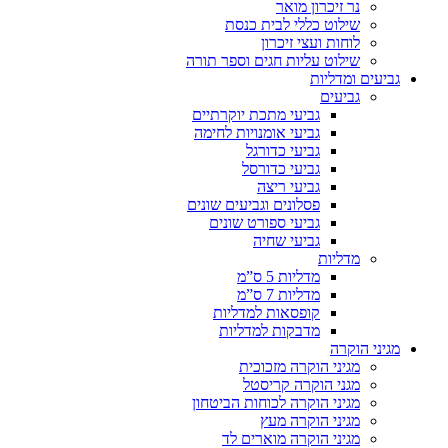
נר זיכרון מואר
שילוט כללי לבית כנסת
לוחות ועצי זיכרון
שילוט עליות חגים וספר תורה
גביעים ומדליות
גביעים
גביעי מתכת יוקרתיים
גביעי אומנויות לחימה
גביעי כדורגל
גביעי כדורסל
גביעי ריצה
פסלונים וגביעים שונים
גביעי ספורט שונים
גביעי שחיה
מדליות
מדליות 5 ס”מ
מדליות 7 ס”מ
קופסאות למדליות
מדבקות למדליות
מגיני הוקרה
מגיני הוקרה מזכוכית
מגני הוקרה קריסטל
מגיני הוקרה לכוחות הביטחון
מגיני הוקרה מעץ
מגיני הוקרה מוארים לד