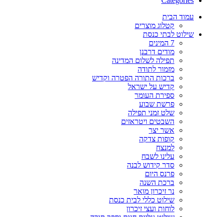
Categories
עמוד הבית
קטלוג מוצרים
שילוט לבתי כנסת
7 המינים
מודים דרבנן
תפילה לשלום המדינה
מזמור לתודה
ברכות התורה הפטרה וקדיש
קדיש על ישראל
ספירת העומר
פרשת שבוע
שלט זמני תפילה
השבטים ויטראזים
אשר יצר
קופות צדקה
למנצח
עלינו לשבח
סדר קידוש לבנה
פרנס היום
ברכת השנה
נר זיכרון מואר
שילוט כללי לבית כנסת
לוחות ועצי זיכרון