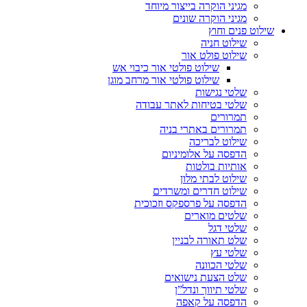
מגיני הוקרה בייצור מיוחד
מגיני הוקרה שונים
שילוט פנים וחוץ
שילוט חניה
שילוט פולט אור
שילוט פולטי אור כיבוי אש
שילוט פולטי אור מרחב מוגן
שלטי נגישות
שלטי בטיחות לאתר עבודה
תמרורים
תמרורים באתרי בניה
שילוט לבריכה
הדפסה על אלומיניום
אותיות בולטות
שילוט לבתי מלון
שילוט חדרים ומשרדים
הדפסה על פרספקס וזכוכית
שלטים מוארים
שלטי דגל
שלט תאורה לבניין
שלטי עץ
שלטי הכוונה
שלט הצעת נישואים
שלטי תיווך ונדל”ן
הדפסה על קאפה