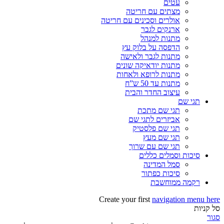
עטים
מצתים עם חריטה
אולרים וסכינים עם חריטה
ארנקים לגבר
מתנות למנהל
הדפסה על בלוק עץ
מתנות לגבר ולאישה
מתנות יודאיקה שונים
מתנות לרופא ולאחות
מתנות עד 50 ש”ח
עיצוב החדר והבית
תגי שם
תגי שם מתכת
אביזרים לתגי שם
תגי שם פלסטיק
תגי שם מעץ
תגי שם עם שרוך
סיכות וסמלים כללים
סמל המדינה
סיכות כפתור
רקמה ממוחשבת
Create your first
navigation menu here
סל קניות
סגור