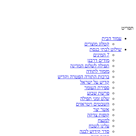
שימו לב האתר בבנייה. ישנם מוצרים ללא מחירים!
שימו לב האתר בבנייה. ישנם מוצרים ללא מחירים!
תפריט
עמוד הבית
קטלוג מוצרים
שילוט לבתי כנסת
7 המינים
מודים דרבנן
תפילה לשלום המדינה
מזמור לתודה
ברכות התורה הפטרה וקדיש
קדיש על ישראל
ספירת העומר
פרשת שבוע
שלט זמני תפילה
השבטים ויטראזים
אשר יצר
קופות צדקה
למנצח
עלינו לשבח
סדר קידוש לבנה