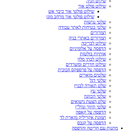
שילוט חניה
שילוט פולט אור
שילוט פולטי אור כיבוי אש
שילוט פולטי אור מרחב מוגן
שלטי נגישות
שלטי בטיחות לאתר עבודה
תמרורים
תמרורים באתרי בניה
שילוט לבריכה
הדפסה על אלומיניום
אותיות בולטות
שילוט לבתי מלון
שילוט חדרים ומשרדים
הדפסה על פרספקס וזכוכית
שלטים מוארים
שלטי דגל
שלט תאורה לבניין
שלטי עץ
שלטי הכוונה
שלט הצעת נישואים
שלטי תיווך ונדל”ן
הדפסה על קאפה
תמונת אקריליק מוארת לד
הדפסה על קנבס
מתנות עם חריטה והדפסה