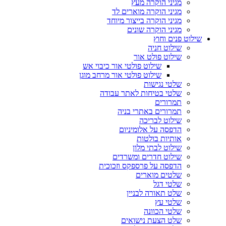
מגיני הוקרה מעץ
מגיני הוקרה מוארים לד
מגיני הוקרה בייצור מיוחד
מגיני הוקרה שונים
שילוט פנים וחוץ
שילוט חניה
שילוט פולט אור
שילוט פולטי אור כיבוי אש
שילוט פולטי אור מרחב מוגן
שלטי נגישות
שלטי בטיחות לאתר עבודה
תמרורים
תמרורים באתרי בניה
שילוט לבריכה
הדפסה על אלומיניום
אותיות בולטות
שילוט לבתי מלון
שילוט חדרים ומשרדים
הדפסה על פרספקס וזכוכית
שלטים מוארים
שלטי דגל
שלט תאורה לבניין
שלטי עץ
שלטי הכוונה
שלט הצעת נישואים