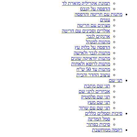
תמונת אקריליק מוארת לד
הדפסה על קנבס
מתנות עם חריטה והדפסה
עטים
מצתים עם חריטה
אולרים וסכינים עם חריטה
ארנקים לגבר
מתנות למנהל
הדפסה על בלוק עץ
מתנות לגבר ולאישה
מתנות יודאיקה שונים
מתנות לרופא ולאחות
מתנות עד 50 ש”ח
עיצוב החדר והבית
תגי שם
תגי שם מתכת
אביזרים לתגי שם
תגי שם פלסטיק
תגי שם מעץ
תגי שם עם שרוך
סיכות וסמלים כללים
סמל המדינה
סיכות כפתור
רקמה ממוחשבת