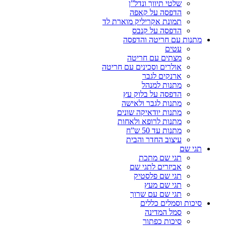
שלטי תיווך ונדל”ן
הדפסה על קאפה
תמונת אקריליק מוארת לד
הדפסה על קנבס
מתנות עם חריטה והדפסה
עטים
מצתים עם חריטה
אולרים וסכינים עם חריטה
ארנקים לגבר
מתנות למנהל
הדפסה על בלוק עץ
מתנות לגבר ולאישה
מתנות יודאיקה שונים
מתנות לרופא ולאחות
מתנות עד 50 ש”ח
עיצוב החדר והבית
תגי שם
תגי שם מתכת
אביזרים לתגי שם
תגי שם פלסטיק
תגי שם מעץ
תגי שם עם שרוך
סיכות וסמלים כללים
סמל המדינה
סיכות כפתור