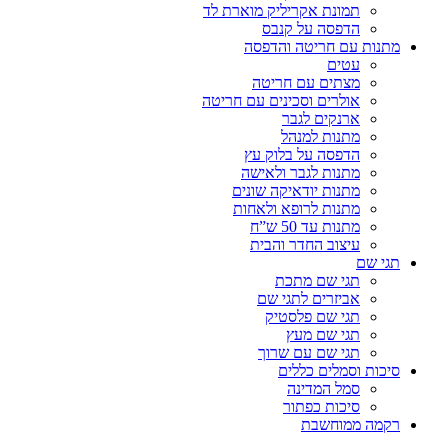
תמונת אקריליק מוארת לד
הדפסה על קנבס
מתנות עם חריטה והדפסה
עטים
מצתים עם חריטה
אולרים וסכינים עם חריטה
ארנקים לגבר
מתנות למנהל
הדפסה על בלוק עץ
מתנות לגבר ולאישה
מתנות יודאיקה שונים
מתנות לרופא ולאחות
מתנות עד 50 ש”ח
עיצוב החדר והבית
תגי שם
תגי שם מתכת
אביזרים לתגי שם
תגי שם פלסטיק
תגי שם מעץ
תגי שם עם שרוך
סיכות וסמלים כללים
סמל המדינה
סיכות כפתור
רקמה ממוחשבת