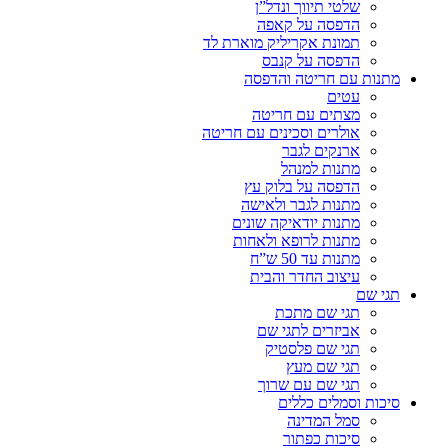
שלטי תיווך ונדל”ן
הדפסה על קאפה
תמונת אקריליק מוארת לד
הדפסה על קנבס
מתנות עם חריטה והדפסה
עטים
מצתים עם חריטה
אולרים וסכינים עם חריטה
ארנקים לגבר
מתנות למנהל
הדפסה על בלוק עץ
מתנות לגבר ולאישה
מתנות יודאיקה שונים
מתנות לרופא ולאחות
מתנות עד 50 ש”ח
עיצוב החדר והבית
תגי שם
תגי שם מתכת
אביזרים לתגי שם
תגי שם פלסטיק
תגי שם מעץ
תגי שם עם שרוך
סיכות וסמלים כללים
סמל המדינה
סיכות כפתור