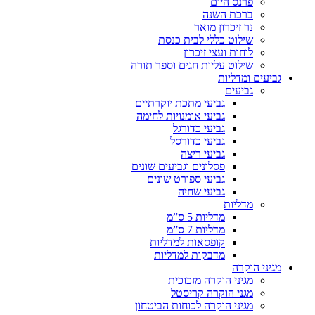
פרנס היום
ברכת השנה
נר זיכרון מואר
שילוט כללי לבית כנסת
לוחות ועצי זיכרון
שילוט עליות חגים וספר תורה
גביעים ומדליות
גביעים
גביעי מתכת יוקרתיים
גביעי אומנויות לחימה
גביעי כדורגל
גביעי כדורסל
גביעי ריצה
פסלונים וגביעים שונים
גביעי ספורט שונים
גביעי שחיה
מדליות
מדליות 5 ס”מ
מדליות 7 ס”מ
קופסאות למדליות
מדבקות למדליות
מגיני הוקרה
מגיני הוקרה מזכוכית
מגני הוקרה קריסטל
מגיני הוקרה לכוחות הביטחון