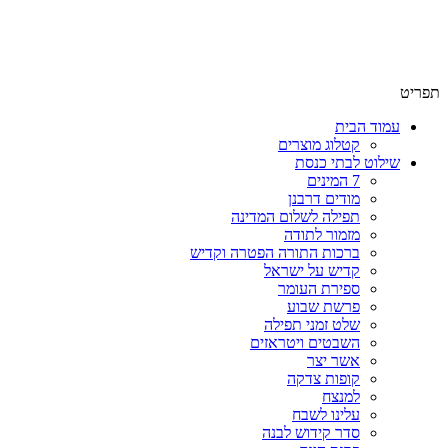
שימו לב האתר בבנייה. ישנם מוצרים ללא מחירים!
שימו לב האתר בבנייה. ישנם מוצרים ללא מחירים!
תפריט
עמוד הבית
קטלוג מוצרים
שילוט לבתי כנסת
7 המינים
מודים דרבנן
תפילה לשלום המדינה
מזמור לתודה
ברכות התורה הפטרה וקדיש
קדיש על ישראל
ספירת העומר
פרשת שבוע
שלט זמני תפילה
השבטים ויטראזים
אשר יצר
קופות צדקה
למנצח
עלינו לשבח
סדר קידוש לבנה