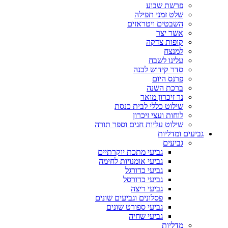
פרשת שבוע
שלט זמני תפילה
השבטים ויטראזים
אשר יצר
קופות צדקה
למנצח
עלינו לשבח
סדר קידוש לבנה
פרנס היום
ברכת השנה
נר זיכרון מואר
שילוט כללי לבית כנסת
לוחות ועצי זיכרון
שילוט עליות חגים וספר תורה
גביעים ומדליות
גביעים
גביעי מתכת יוקרתיים
גביעי אומנויות לחימה
גביעי כדורגל
גביעי כדורסל
גביעי ריצה
פסלונים וגביעים שונים
גביעי ספורט שונים
גביעי שחיה
מדליות