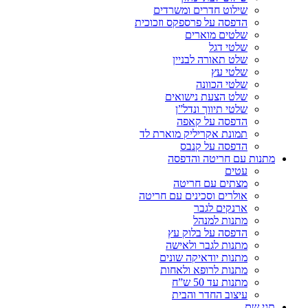
שילוט חדרים ומשרדים
הדפסה על פרספקס וזכוכית
שלטים מוארים
שלטי דגל
שלט תאורה לבניין
שלטי עץ
שלטי הכוונה
שלט הצעת נישואים
שלטי תיווך ונדל”ן
הדפסה על קאפה
תמונת אקריליק מוארת לד
הדפסה על קנבס
מתנות עם חריטה והדפסה
עטים
מצתים עם חריטה
אולרים וסכינים עם חריטה
ארנקים לגבר
מתנות למנהל
הדפסה על בלוק עץ
מתנות לגבר ולאישה
מתנות יודאיקה שונים
מתנות לרופא ולאחות
מתנות עד 50 ש”ח
עיצוב החדר והבית
תגי שם