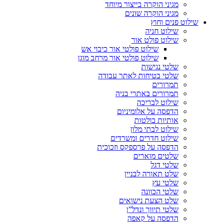
מגיני הוקרה בייצור מיוחד
מגיני הוקרה שונים
שילוט פנים וחוץ
שילוט חניה
שילוט פולט אור
שילוט פולטי אור כיבוי אש
שילוט פולטי אור מרחב מוגן
שלטי נגישות
שלטי בטיחות לאתר עבודה
תמרורים
תמרורים באתרי בניה
שילוט לבריכה
הדפסה על אלומיניום
אותיות בולטות
שילוט לבתי מלון
שילוט חדרים ומשרדים
הדפסה על פרספקס וזכוכית
שלטים מוארים
שלטי דגל
שלט תאורה לבניין
שלטי עץ
שלטי הכוונה
שלט הצעת נישואים
שלטי תיווך ונדל”ן
הדפסה על קאפה