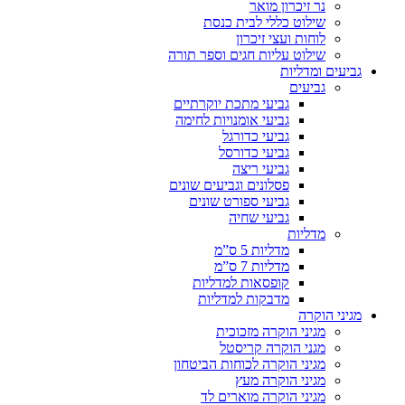
נר זיכרון מואר
שילוט כללי לבית כנסת
לוחות ועצי זיכרון
שילוט עליות חגים וספר תורה
גביעים ומדליות
גביעים
גביעי מתכת יוקרתיים
גביעי אומנויות לחימה
גביעי כדורגל
גביעי כדורסל
גביעי ריצה
פסלונים וגביעים שונים
גביעי ספורט שונים
גביעי שחיה
מדליות
מדליות 5 ס”מ
מדליות 7 ס”מ
קופסאות למדליות
מדבקות למדליות
מגיני הוקרה
מגיני הוקרה מזכוכית
מגני הוקרה קריסטל
מגיני הוקרה לכוחות הביטחון
מגיני הוקרה מעץ
מגיני הוקרה מוארים לד