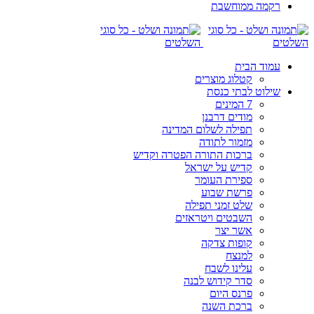
רקמה ממוחשבת
עמוד הבית
קטלוג מוצרים
שילוט לבתי כנסת
7 המינים
מודים דרבנן
תפילה לשלום המדינה
מזמור לתודה
ברכות התורה הפטרה וקדיש
קדיש על ישראל
ספירת העומר
פרשת שבוע
שלט זמני תפילה
השבטים ויטראזים
אשר יצר
קופות צדקה
למנצח
עלינו לשבח
סדר קידוש לבנה
פרנס היום
ברכת השנה