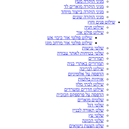
מגיני הוקרה מעץ
מגיני הוקרה מוארים לד
מגיני הוקרה בייצור מיוחד
מגיני הוקרה שונים
שילוט פנים וחוץ
שילוט חניה
שילוט פולט אור
שילוט פולטי אור כיבוי אש
שילוט פולטי אור מרחב מוגן
שלטי נגישות
שלטי בטיחות לאתר עבודה
תמרורים
תמרורים באתרי בניה
שילוט לבריכה
הדפסה על אלומיניום
אותיות בולטות
שילוט לבתי מלון
שילוט חדרים ומשרדים
הדפסה על פרספקס וזכוכית
שלטים מוארים
שלטי דגל
שלט תאורה לבניין
שלטי עץ
שלטי הכוונה
שלט הצעת נישואים