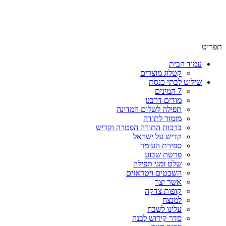
תפריט
עמוד הבית
קטלוג מוצרים
שילוט לבתי כנסת
7 המינים
מודים דרבנן
תפילה לשלום המדינה
מזמור לתודה
ברכות התורה הפטרה וקדיש
קדיש על ישראל
ספירת העומר
פרשת שבוע
שלט זמני תפילה
השבטים ויטראזים
אשר יצר
קופות צדקה
למנצח
עלינו לשבח
סדר קידוש לבנה