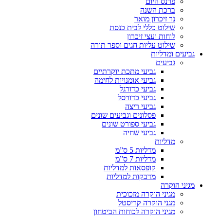
פרנס היום
ברכת השנה
נר זיכרון מואר
שילוט כללי לבית כנסת
לוחות ועצי זיכרון
שילוט עליות חגים וספר תורה
גביעים ומדליות
גביעים
גביעי מתכת יוקרתיים
גביעי אומנויות לחימה
גביעי כדורגל
גביעי כדורסל
גביעי ריצה
פסלונים וגביעים שונים
גביעי ספורט שונים
גביעי שחיה
מדליות
מדליות 5 ס”מ
מדליות 7 ס”מ
קופסאות למדליות
מדבקות למדליות
מגיני הוקרה
מגיני הוקרה מזכוכית
מגני הוקרה קריסטל
מגיני הוקרה לכוחות הביטחון