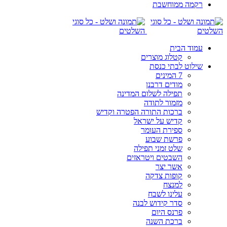
רקמה ממוחשבת
עמוד הבית
קטלוג מוצרים
שילוט לבתי כנסת
7 המינים
מודים דרבנן
תפילה לשלום המדינה
מזמור לתודה
ברכות התורה הפטרה וקדיש
קדיש על ישראל
ספירת העומר
פרשת שבוע
שלט זמני תפילה
השבטים ויטראזים
אשר יצר
קופות צדקה
למנצח
עלינו לשבח
סדר קידוש לבנה
פרנס היום
ברכת השנה