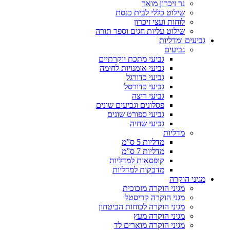
נר זיכרון מואר
שילוט כללי לבית כנסת
לוחות ועצי זיכרון
שילוט עליות חגים וספר תורה
גביעים ומדליות
גביעים
גביעי מתכת יוקרתיים
גביעי אומנויות לחימה
גביעי כדורגל
גביעי כדורסל
גביעי ריצה
פסלונים וגביעים שונים
גביעי ספורט שונים
גביעי שחיה
מדליות
מדליות 5 ס”מ
מדליות 7 ס”מ
קופסאות למדליות
מדבקות למדליות
מגיני הוקרה
מגיני הוקרה מזכוכית
מגני הוקרה קריסטל
מגיני הוקרה לכוחות הביטחון
מגיני הוקרה מעץ
מגיני הוקרה מוארים לד