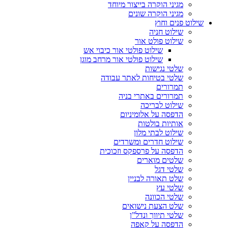
מגיני הוקרה בייצור מיוחד
מגיני הוקרה שונים
שילוט פנים וחוץ
שילוט חניה
שילוט פולט אור
שילוט פולטי אור כיבוי אש
שילוט פולטי אור מרחב מוגן
שלטי נגישות
שלטי בטיחות לאתר עבודה
תמרורים
תמרורים באתרי בניה
שילוט לבריכה
הדפסה על אלומיניום
אותיות בולטות
שילוט לבתי מלון
שילוט חדרים ומשרדים
הדפסה על פרספקס וזכוכית
שלטים מוארים
שלטי דגל
שלט תאורה לבניין
שלטי עץ
שלטי הכוונה
שלט הצעת נישואים
שלטי תיווך ונדל”ן
הדפסה על קאפה