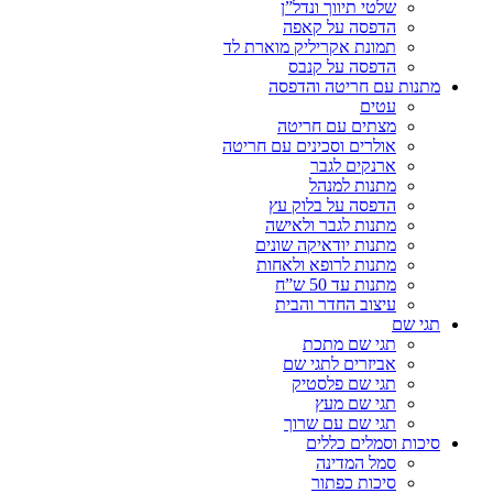
שלטי תיווך ונדל”ן
הדפסה על קאפה
תמונת אקריליק מוארת לד
הדפסה על קנבס
מתנות עם חריטה והדפסה
עטים
מצתים עם חריטה
אולרים וסכינים עם חריטה
ארנקים לגבר
מתנות למנהל
הדפסה על בלוק עץ
מתנות לגבר ולאישה
מתנות יודאיקה שונים
מתנות לרופא ולאחות
מתנות עד 50 ש”ח
עיצוב החדר והבית
תגי שם
תגי שם מתכת
אביזרים לתגי שם
תגי שם פלסטיק
תגי שם מעץ
תגי שם עם שרוך
סיכות וסמלים כללים
סמל המדינה
סיכות כפתור