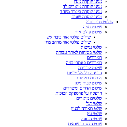
מגיני הוקרה מעץ
מגיני הוקרה מוארים לד
מגיני הוקרה בייצור מיוחד
מגיני הוקרה שונים
שילוט פנים וחוץ
שילוט חניה
שילוט פולט אור
שילוט פולטי אור כיבוי אש
שילוט פולטי אור מרחב מוגן
שלטי נגישות
שלטי בטיחות לאתר עבודה
תמרורים
תמרורים באתרי בניה
שילוט לבריכה
הדפסה על אלומיניום
אותיות בולטות
שילוט לבתי מלון
שילוט חדרים ומשרדים
הדפסה על פרספקס וזכוכית
שלטים מוארים
שלטי דגל
שלט תאורה לבניין
שלטי עץ
שלטי הכוונה
שלט הצעת נישואים