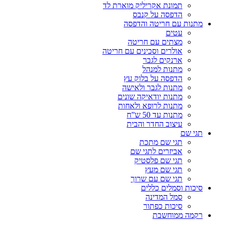
תמונת אקריליק מוארת לד
הדפסה על קנבס
מתנות עם חריטה והדפסה
עטים
מצתים עם חריטה
אולרים וסכינים עם חריטה
ארנקים לגבר
מתנות למנהל
הדפסה על בלוק עץ
מתנות לגבר ולאישה
מתנות יודאיקה שונים
מתנות לרופא ולאחות
מתנות עד 50 ש”ח
עיצוב החדר והבית
תגי שם
תגי שם מתכת
אביזרים לתגי שם
תגי שם פלסטיק
תגי שם מעץ
תגי שם עם שרוך
סיכות וסמלים כללים
סמל המדינה
סיכות כפתור
רקמה ממוחשבת