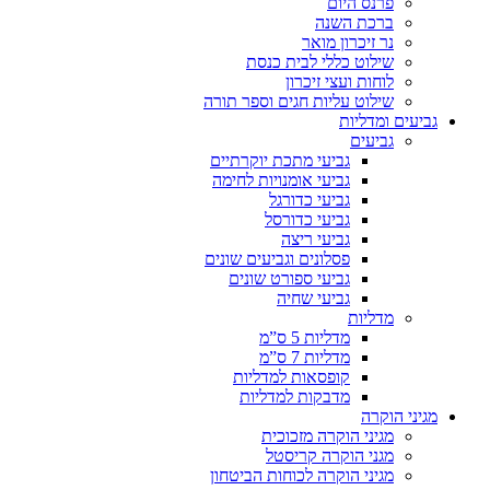
פרנס היום
ברכת השנה
נר זיכרון מואר
שילוט כללי לבית כנסת
לוחות ועצי זיכרון
שילוט עליות חגים וספר תורה
גביעים ומדליות
גביעים
גביעי מתכת יוקרתיים
גביעי אומנויות לחימה
גביעי כדורגל
גביעי כדורסל
גביעי ריצה
פסלונים וגביעים שונים
גביעי ספורט שונים
גביעי שחיה
מדליות
מדליות 5 ס”מ
מדליות 7 ס”מ
קופסאות למדליות
מדבקות למדליות
מגיני הוקרה
מגיני הוקרה מזכוכית
מגני הוקרה קריסטל
מגיני הוקרה לכוחות הביטחון