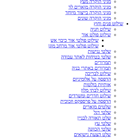
מגיני הוקרה מעץ
מגיני הוקרה מוארים לד
מגיני הוקרה בייצור מיוחד
מגיני הוקרה שונים
שילוט פנים וחוץ
שילוט חניה
שילוט פולט אור
שילוט פולטי אור כיבוי אש
שילוט פולטי אור מרחב מוגן
שלטי נגישות
שלטי בטיחות לאתר עבודה
תמרורים
תמרורים באתרי בניה
שילוט לבריכה
הדפסה על אלומיניום
אותיות בולטות
שילוט לבתי מלון
שילוט חדרים ומשרדים
הדפסה על פרספקס וזכוכית
שלטים מוארים
שלטי דגל
שלט תאורה לבניין
שלטי עץ
שלטי הכוונה
שלט הצעת נישואים