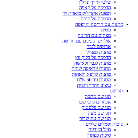
שלטי תיווך ונדל”ן
הדפסה על קאפה
תמונת אקריליק מוארת לד
הדפסה על קנבס
מתנות עם חריטה והדפסה
עטים
מצתים עם חריטה
אולרים וסכינים עם חריטה
ארנקים לגבר
מתנות למנהל
הדפסה על בלוק עץ
מתנות לגבר ולאישה
מתנות יודאיקה שונים
מתנות לרופא ולאחות
מתנות עד 50 ש”ח
עיצוב החדר והבית
תגי שם
תגי שם מתכת
אביזרים לתגי שם
תגי שם פלסטיק
תגי שם מעץ
תגי שם עם שרוך
סיכות וסמלים כללים
סמל המדינה
סיכות כפתור