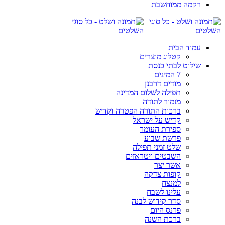
רקמה ממוחשבת
עמוד הבית
קטלוג מוצרים
שילוט לבתי כנסת
7 המינים
מודים דרבנן
תפילה לשלום המדינה
מזמור לתודה
ברכות התורה הפטרה וקדיש
קדיש על ישראל
ספירת העומר
פרשת שבוע
שלט זמני תפילה
השבטים ויטראזים
אשר יצר
קופות צדקה
למנצח
עלינו לשבח
סדר קידוש לבנה
פרנס היום
ברכת השנה