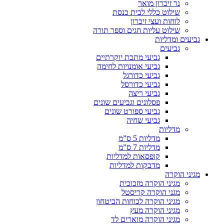
נר זיכרון מואר
שילוט כללי לבית כנסת
לוחות ועצי זיכרון
שילוט עליות חגים וספר תורה
גביעים ומדליות
גביעים
גביעי מתכת יוקרתיים
גביעי אומנויות לחימה
גביעי כדורגל
גביעי כדורסל
גביעי ריצה
פסלונים וגביעים שונים
גביעי ספורט שונים
גביעי שחיה
מדליות
מדליות 5 ס”מ
מדליות 7 ס”מ
קופסאות למדליות
מדבקות למדליות
מגיני הוקרה
מגיני הוקרה מזכוכית
מגני הוקרה קריסטל
מגיני הוקרה לכוחות הביטחון
מגיני הוקרה מעץ
מגיני הוקרה מוארים לד