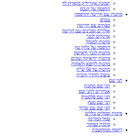
תמונת אקריליק מוארת לד
הדפסה על קנבס
מתנות עם חריטה והדפסה
עטים
מצתים עם חריטה
אולרים וסכינים עם חריטה
ארנקים לגבר
מתנות למנהל
הדפסה על בלוק עץ
מתנות לגבר ולאישה
מתנות יודאיקה שונים
מתנות לרופא ולאחות
מתנות עד 50 ש”ח
עיצוב החדר והבית
תגי שם
תגי שם מתכת
אביזרים לתגי שם
תגי שם פלסטיק
תגי שם מעץ
תגי שם עם שרוך
סיכות וסמלים כללים
סמל המדינה
סיכות כפתור
רקמה ממוחשבת