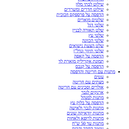
שילוט לבתי מלון
שילוט חדרים ומשרדים
הדפסה על פרספקס וזכוכית
שלטים מוארים
שלטי דגל
שלט תאורה לבניין
שלטי עץ
שלטי הכוונה
שלט הצעת נישואים
שלטי תיווך ונדל”ן
הדפסה על קאפה
תמונת אקריליק מוארת לד
הדפסה על קנבס
מתנות עם חריטה והדפסה
עטים
מצתים עם חריטה
אולרים וסכינים עם חריטה
ארנקים לגבר
מתנות למנהל
הדפסה על בלוק עץ
מתנות לגבר ולאישה
מתנות יודאיקה שונים
מתנות לרופא ולאחות
מתנות עד 50 ש”ח
עיצוב החדר והבית