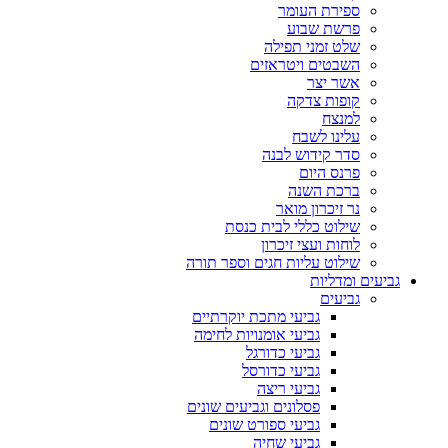
ספירת העומר
פרשת שבוע
שלט זמני תפילה
השבטים ויטראזים
אשר יצר
קופות צדקה
למנצח
עלינו לשבח
סדר קידוש לבנה
פרנס היום
ברכת השנה
נר זיכרון מואר
שילוט כללי לבית כנסת
לוחות ועצי זיכרון
שילוט עליות חגים וספר תורה
גביעים ומדליות
גביעים
גביעי מתכת יוקרתיים
גביעי אומנויות לחימה
גביעי כדורגל
גביעי כדורסל
גביעי ריצה
פסלונים וגביעים שונים
גביעי ספורט שונים
גביעי שחיה