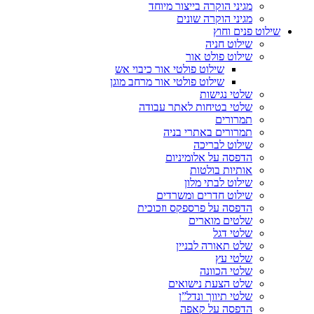
מגיני הוקרה בייצור מיוחד
מגיני הוקרה שונים
שילוט פנים וחוץ
שילוט חניה
שילוט פולט אור
שילוט פולטי אור כיבוי אש
שילוט פולטי אור מרחב מוגן
שלטי נגישות
שלטי בטיחות לאתר עבודה
תמרורים
תמרורים באתרי בניה
שילוט לבריכה
הדפסה על אלומיניום
אותיות בולטות
שילוט לבתי מלון
שילוט חדרים ומשרדים
הדפסה על פרספקס וזכוכית
שלטים מוארים
שלטי דגל
שלט תאורה לבניין
שלטי עץ
שלטי הכוונה
שלט הצעת נישואים
שלטי תיווך ונדל”ן
הדפסה על קאפה