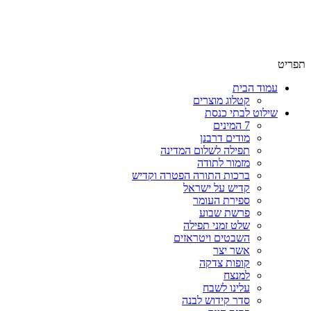
שימו לב האתר בבנייה. ישנם מוצרים ללא מחירים!
שימו לב האתר בבנייה. ישנם מוצרים ללא מחירים!
תפריט
עמוד הבית
קטלוג מוצרים
שילוט לבתי כנסת
7 המינים
מודים דרבנן
תפילה לשלום המדינה
מזמור לתודה
ברכות התורה הפטרה וקדיש
קדיש על ישראל
ספירת העומר
פרשת שבוע
שלט זמני תפילה
השבטים ויטראזים
אשר יצר
קופות צדקה
למנצח
עלינו לשבח
סדר קידוש לבנה