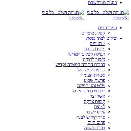
רקמה ממוחשבת
עמוד הבית
קטלוג מוצרים
שילוט לבתי כנסת
7 המינים
מודים דרבנן
תפילה לשלום המדינה
מזמור לתודה
ברכות התורה הפטרה וקדיש
קדיש על ישראל
ספירת העומר
פרשת שבוע
שלט זמני תפילה
השבטים ויטראזים
אשר יצר
קופות צדקה
למנצח
עלינו לשבח
סדר קידוש לבנה
פרנס היום
ברכת השנה