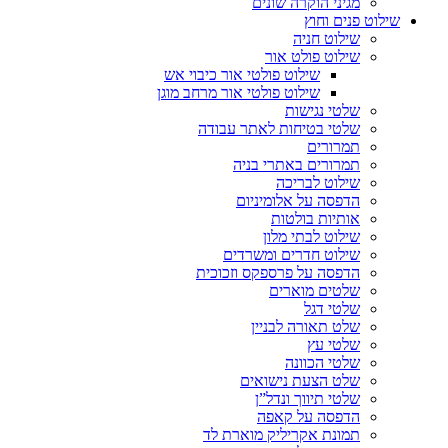
מגיני הוקרה שונים
שילוט פנים וחוץ
שילוט חניה
שילוט פולט אור
שילוט פולטי אור כיבוי אש
שילוט פולטי אור מרחב מוגן
שלטי נגישות
שלטי בטיחות לאתר עבודה
תמרורים
תמרורים באתרי בניה
שילוט לבריכה
הדפסה על אלומיניום
אותיות בולטות
שילוט לבתי מלון
שילוט חדרים ומשרדים
הדפסה על פרספקס וזכוכית
שלטים מוארים
שלטי דגל
שלט תאורה לבניין
שלטי עץ
שלטי הכוונה
שלט הצעת נישואים
שלטי תיווך ונדל”ן
הדפסה על קאפה
תמונת אקריליק מוארת לד