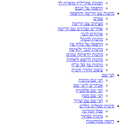
תמונת אקריליק מוארת לד
הדפסה על קנבס
מתנות עם חריטה והדפסה
עטים
מצתים עם חריטה
אולרים וסכינים עם חריטה
ארנקים לגבר
מתנות למנהל
הדפסה על בלוק עץ
מתנות לגבר ולאישה
מתנות יודאיקה שונים
מתנות לרופא ולאחות
מתנות עד 50 ש”ח
עיצוב החדר והבית
תגי שם
תגי שם מתכת
אביזרים לתגי שם
תגי שם פלסטיק
תגי שם מעץ
תגי שם עם שרוך
סיכות וסמלים כללים
סמל המדינה
סיכות כפתור
רקמה ממוחשבת