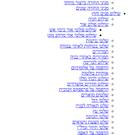
מגיני הוקרה בייצור מיוחד
מגיני הוקרה שונים
שילוט פנים וחוץ
שילוט חניה
שילוט פולט אור
שילוט פולטי אור כיבוי אש
שילוט פולטי אור מרחב מוגן
שלטי נגישות
שלטי בטיחות לאתר עבודה
תמרורים
תמרורים באתרי בניה
שילוט לבריכה
הדפסה על אלומיניום
אותיות בולטות
שילוט לבתי מלון
שילוט חדרים ומשרדים
הדפסה על פרספקס וזכוכית
שלטים מוארים
שלטי דגל
שלט תאורה לבניין
שלטי עץ
שלטי הכוונה
שלט הצעת נישואים
שלטי תיווך ונדל”ן
הדפסה על קאפה