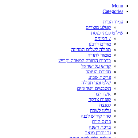
Menu
Categories
עמוד הבית
קטלוג מוצרים
שילוט לבתי כנסת
7 המינים
מודים דרבנן
תפילה לשלום המדינה
מזמור לתודה
ברכות התורה הפטרה וקדיש
קדיש על ישראל
ספירת העומר
פרשת שבוע
שלט זמני תפילה
השבטים ויטראזים
אשר יצר
קופות צדקה
למנצח
עלינו לשבח
סדר קידוש לבנה
פרנס היום
ברכת השנה
נר זיכרון מואר