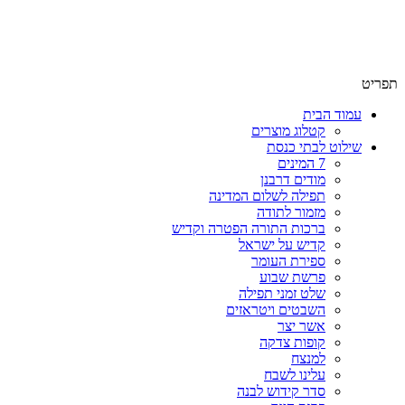
שימו לב האתר בבנייה. ישנם מוצרים ללא מחירים!
שימו לב האתר בבנייה. ישנם מוצרים ללא מחירים!
תפריט
עמוד הבית
קטלוג מוצרים
שילוט לבתי כנסת
7 המינים
מודים דרבנן
תפילה לשלום המדינה
מזמור לתודה
ברכות התורה הפטרה וקדיש
קדיש על ישראל
ספירת העומר
פרשת שבוע
שלט זמני תפילה
השבטים ויטראזים
אשר יצר
קופות צדקה
למנצח
עלינו לשבח
סדר קידוש לבנה