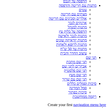
הדפסה על קנבס
מתנות עם חריטה והדפסה
עטים
מצתים עם חריטה
אולרים וסכינים עם חריטה
ארנקים לגבר
מתנות למנהל
הדפסה על בלוק עץ
מתנות לגבר ולאישה
מתנות יודאיקה שונים
מתנות לרופא ולאחות
מתנות עד 50 ש”ח
עיצוב החדר והבית
תגי שם
תגי שם מתכת
אביזרים לתגי שם
תגי שם פלסטיק
תגי שם מעץ
תגי שם עם שרוך
סיכות וסמלים כללים
סמל המדינה
סיכות כפתור
רקמה ממוחשבת
Create your first
navigation menu here