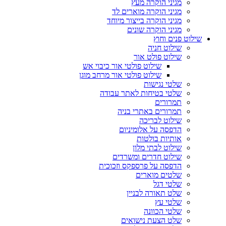
מגיני הוקרה מעץ
מגיני הוקרה מוארים לד
מגיני הוקרה בייצור מיוחד
מגיני הוקרה שונים
שילוט פנים וחוץ
שילוט חניה
שילוט פולט אור
שילוט פולטי אור כיבוי אש
שילוט פולטי אור מרחב מוגן
שלטי נגישות
שלטי בטיחות לאתר עבודה
תמרורים
תמרורים באתרי בניה
שילוט לבריכה
הדפסה על אלומיניום
אותיות בולטות
שילוט לבתי מלון
שילוט חדרים ומשרדים
הדפסה על פרספקס וזכוכית
שלטים מוארים
שלטי דגל
שלט תאורה לבניין
שלטי עץ
שלטי הכוונה
שלט הצעת נישואים