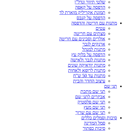
שלטי תיווך ונדל”ן
הדפסה על קאפה
תמונת אקריליק מוארת לד
הדפסה על קנבס
מתנות עם חריטה והדפסה
עטים
מצתים עם חריטה
אולרים וסכינים עם חריטה
ארנקים לגבר
מתנות למנהל
הדפסה על בלוק עץ
מתנות לגבר ולאישה
מתנות יודאיקה שונים
מתנות לרופא ולאחות
מתנות עד 50 ש”ח
עיצוב החדר והבית
תגי שם
תגי שם מתכת
אביזרים לתגי שם
תגי שם פלסטיק
תגי שם מעץ
תגי שם עם שרוך
סיכות וסמלים כללים
סמל המדינה
סיכות כפתור