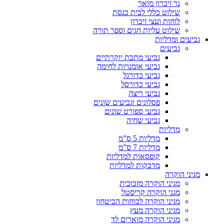
נר זיכרון מואר
שילוט כללי לבית כנסת
לוחות ועצי זיכרון
שילוט עליות חגים וספר תורה
גביעים ומדליות
גביעים
גביעי מתכת יוקרתיים
גביעי אומנויות לחימה
גביעי כדורגל
גביעי כדורסל
גביעי ריצה
פסלונים וגביעים שונים
גביעי ספורט שונים
גביעי שחיה
מדליות
מדליות 5 ס”מ
מדליות 7 ס”מ
קופסאות למדליות
מדבקות למדליות
מגיני הוקרה
מגיני הוקרה מזכוכית
מגני הוקרה קריסטל
מגיני הוקרה לכוחות הביטחון
מגיני הוקרה מעץ
מגיני הוקרה מוארים לד