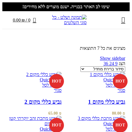
שימו לב האתר בבנייה. ישנם מוצרים ללא מחירים!
0.00
₪
/
0
מציגים את כל ⁦7⁩ התוצאות
Show sidebar
הצג
9
24
36
Quick view
Quick view
HOT
HOT
הוספה לסל
הוספה לסל
סגור
סגור
גביע כללי מקום 1
גביע כללי מקום 2
65.00
₪
80.00
₪
Quick view
HOT
HOT
הוספה לסל
Quick view