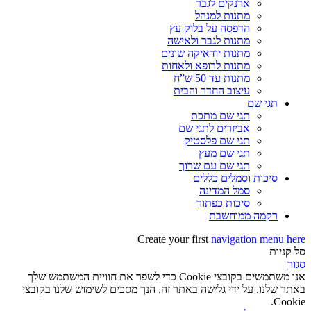
ארנקים לגבר
מתנות למנהל
הדפסה על בלוק עץ
מתנות לגבר ולאישה
מתנות יודאיקה שונים
מתנות לרופא ולאחות
מתנות עד 50 ש”ח
עיצוב החדר והבית
תגי שם
תגי שם מתכת
אביזרים לתגי שם
תגי שם פלסטיק
תגי שם מעץ
תגי שם עם שרוך
סיכות וסמלים כללים
סמל המדינה
סיכות כפתור
רקמה ממוחשבת
Create your first
navigation menu here
סל קניות
סגור
אנו משתמשים בקובצי Cookie כדי לשפר את חוויית המשתמש שלך
באתר שלנו. על ידי גלישה באתר זה, הנך מסכים לשימוש שלנו בקובצי
Cookie.