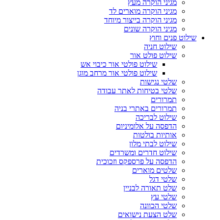
מגיני הוקרה מעץ
מגיני הוקרה מוארים לד
מגיני הוקרה בייצור מיוחד
מגיני הוקרה שונים
שילוט פנים וחוץ
שילוט חניה
שילוט פולט אור
שילוט פולטי אור כיבוי אש
שילוט פולטי אור מרחב מוגן
שלטי נגישות
שלטי בטיחות לאתר עבודה
תמרורים
תמרורים באתרי בניה
שילוט לבריכה
הדפסה על אלומיניום
אותיות בולטות
שילוט לבתי מלון
שילוט חדרים ומשרדים
הדפסה על פרספקס וזכוכית
שלטים מוארים
שלטי דגל
שלט תאורה לבניין
שלטי עץ
שלטי הכוונה
שלט הצעת נישואים