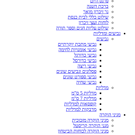
פרנס היום
ברכת השנה
נר זיכרון מואר
שילוט כללי לבית כנסת
לוחות ועצי זיכרון
שילוט עליות חגים וספר תורה
גביעים ומדליות
גביעים
גביעי מתכת יוקרתיים
גביעי אומנויות לחימה
גביעי כדורגל
גביעי כדורסל
גביעי ריצה
פסלונים וגביעים שונים
גביעי ספורט שונים
גביעי שחיה
מדליות
מדליות 5 ס”מ
מדליות 7 ס”מ
קופסאות למדליות
מדבקות למדליות
מגיני הוקרה
מגיני הוקרה מזכוכית
מגני הוקרה קריסטל
מגיני הוקרה לכוחות הביטחון