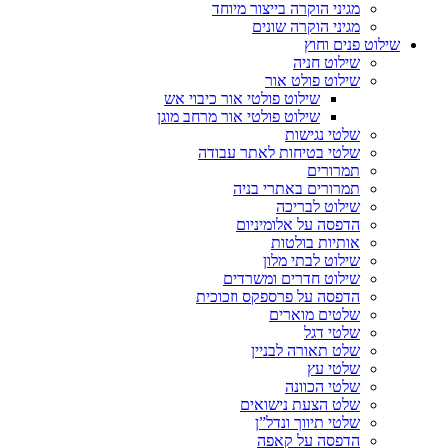
מגיני הוקרה בייצור מיוחד
מגיני הוקרה שונים
שילוט פנים וחוץ
שילוט חניה
שילוט פולט אור
שילוט פולטי אור כיבוי אש
שילוט פולטי אור מרחב מוגן
שלטי נגישות
שלטי בטיחות לאתר עבודה
תמרורים
תמרורים באתרי בניה
שילוט לבריכה
הדפסה על אלומיניום
אותיות בולטות
שילוט לבתי מלון
שילוט חדרים ומשרדים
הדפסה על פרספקס וזכוכית
שלטים מוארים
שלטי דגל
שלט תאורה לבניין
שלטי עץ
שלטי הכוונה
שלט הצעת נישואים
שלטי תיווך ונדל”ן
הדפסה על קאפה