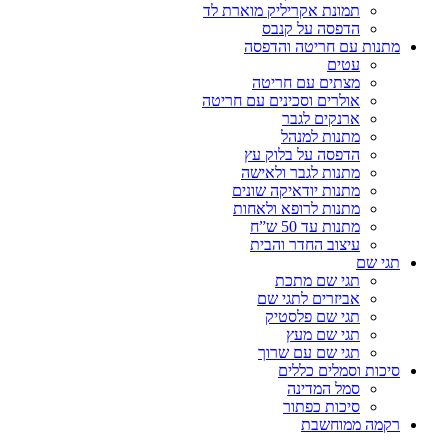
תמונת אקריליק מוארת לד
הדפסה על קנבס
מתנות עם חריטה והדפסה
עטים
מצתים עם חריטה
אולרים וסכינים עם חריטה
ארנקים לגבר
מתנות למנהל
הדפסה על בלוק עץ
מתנות לגבר ולאישה
מתנות יודאיקה שונים
מתנות לרופא ולאחות
מתנות עד 50 ש”ח
עיצוב החדר והבית
תגי שם
תגי שם מתכת
אביזרים לתגי שם
תגי שם פלסטיק
תגי שם מעץ
תגי שם עם שרוך
סיכות וסמלים כללים
סמל המדינה
סיכות כפתור
רקמה ממוחשבת