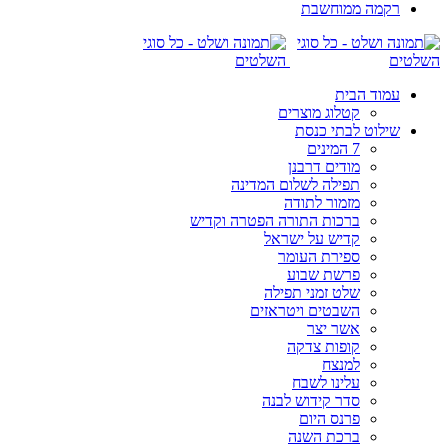
רקמה ממוחשבת
עמוד הבית
קטלוג מוצרים
שילוט לבתי כנסת
7 המינים
מודים דרבנן
תפילה לשלום המדינה
מזמור לתודה
ברכות התורה הפטרה וקדיש
קדיש על ישראל
ספירת העומר
פרשת שבוע
שלט זמני תפילה
השבטים ויטראזים
אשר יצר
קופות צדקה
למנצח
עלינו לשבח
סדר קידוש לבנה
פרנס היום
ברכת השנה