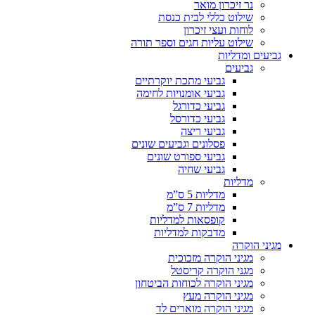
נר זיכרון מואר
שילוט כללי לבית כנסת
לוחות ועצי זיכרון
שילוט עליות חגים וספר תורה
גביעים ומדליות
גביעים
גביעי מתכת יוקרתיים
גביעי אומנויות לחימה
גביעי כדורגל
גביעי כדורסל
גביעי ריצה
פסלונים וגביעים שונים
גביעי ספורט שונים
גביעי שחיה
מדליות
מדליות 5 ס”מ
מדליות 7 ס”מ
קופסאות למדליות
מדבקות למדליות
מגיני הוקרה
מגיני הוקרה מזכוכית
מגני הוקרה קריסטל
מגיני הוקרה לכוחות הביטחון
מגיני הוקרה מעץ
מגיני הוקרה מוארים לד