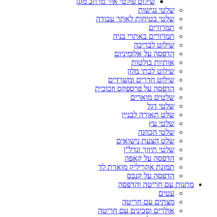
שילוט פולטי אור מרחב מוגן
שלטי נגישות
שלטי בטיחות לאתר עבודה
תמרורים
תמרורים באתרי בניה
שילוט לבריכה
הדפסה על אלומיניום
אותיות בולטות
שילוט לבתי מלון
שילוט חדרים ומשרדים
הדפסה על פרספקס וזכוכית
שלטים מוארים
שלטי דגל
שלט תאורה לבניין
שלטי עץ
שלטי הכוונה
שלט הצעת נישואים
שלטי תיווך ונדל”ן
הדפסה על קאפה
תמונת אקריליק מוארת לד
הדפסה על קנבס
מתנות עם חריטה והדפסה
עטים
מצתים עם חריטה
אולרים וסכינים עם חריטה