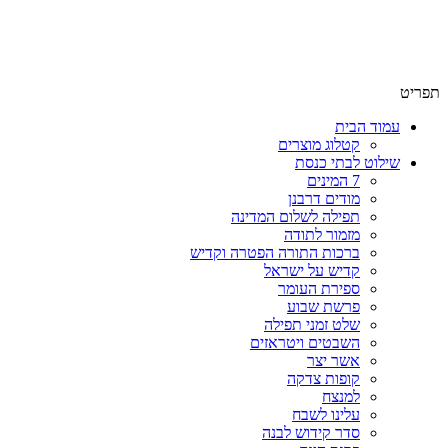
שימו לב האתר בבנייה. ישנם מוצרים ללא מחירים!
שימו לב האתר בבנייה. ישנם מוצרים ללא מחירים!
תפריט
עמוד הבית
קטלוג מוצרים
שילוט לבתי כנסת
7 המינים
מודים דרבנן
תפילה לשלום המדינה
מזמור לתודה
ברכות התורה הפטרה וקדיש
קדיש על ישראל
ספירת העומר
פרשת שבוע
שלט זמני תפילה
השבטים ויטראזים
אשר יצר
קופות צדקה
למנצח
עלינו לשבח
סדר קידוש לבנה