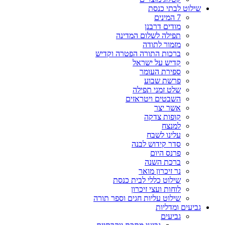
שילוט לבתי כנסת
7 המינים
מודים דרבנן
תפילה לשלום המדינה
מזמור לתודה
ברכות התורה הפטרה וקדיש
קדיש על ישראל
ספירת העומר
פרשת שבוע
שלט זמני תפילה
השבטים ויטראזים
אשר יצר
קופות צדקה
למנצח
עלינו לשבח
סדר קידוש לבנה
פרנס היום
ברכת השנה
נר זיכרון מואר
שילוט כללי לבית כנסת
לוחות ועצי זיכרון
שילוט עליות חגים וספר תורה
גביעים ומדליות
גביעים