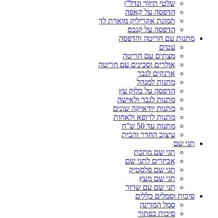
שלטי תיווך ונדל”ן
הדפסה על קאפה
תמונת אקריליק מוארת לד
הדפסה על קנבס
מתנות עם חריטה והדפסה
עטים
מצתים עם חריטה
אולרים וסכינים עם חריטה
ארנקים לגבר
מתנות למנהל
הדפסה על בלוק עץ
מתנות לגבר ולאישה
מתנות יודאיקה שונים
מתנות לרופא ולאחות
מתנות עד 50 ש”ח
עיצוב החדר והבית
תגי שם
תגי שם מתכת
אביזרים לתגי שם
תגי שם פלסטיק
תגי שם מעץ
תגי שם עם שרוך
סיכות וסמלים כללים
סמל המדינה
סיכות כפתור