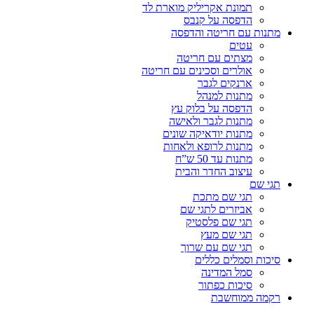
תמונת אקריליק מוארת לד
הדפסה על קנבס
מתנות עם חריטה והדפסה
עטים
מצתים עם חריטה
אולרים וסכינים עם חריטה
ארנקים לגבר
מתנות למנהל
הדפסה על בלוק עץ
מתנות לגבר ולאישה
מתנות יודאיקה שונים
מתנות לרופא ולאחות
מתנות עד 50 ש”ח
עיצוב החדר והבית
תגי שם
תגי שם מתכת
אביזרים לתגי שם
תגי שם פלסטיק
תגי שם מעץ
תגי שם עם שרוך
סיכות וסמלים כללים
סמל המדינה
סיכות כפתור
רקמה ממוחשבת