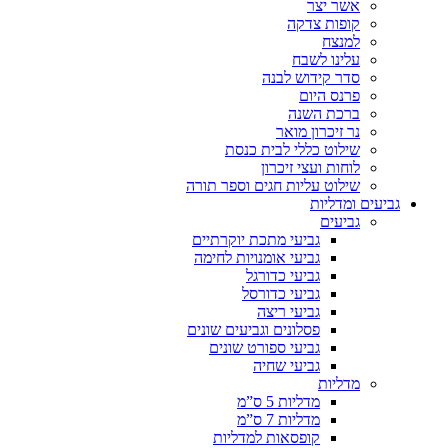
אשר יצר
קופות צדקה
למנצח
עלינו לשבח
סדר קידוש לבנה
פרנס היום
ברכת השנה
נר זיכרון מואר
שילוט כללי לבית כנסת
לוחות ועצי זיכרון
שילוט עליות חגים וספר תורה
גביעים ומדליות
גביעים
גביעי מתכת יוקרתיים
גביעי אומנויות לחימה
גביעי כדורגל
גביעי כדורסל
גביעי ריצה
פסלונים וגביעים שונים
גביעי ספורט שונים
גביעי שחיה
מדליות
מדליות 5 ס”מ
מדליות 7 ס”מ
קופסאות למדליות