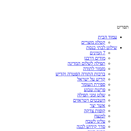
שימו לב האתר בבנייה. ישנם מוצרים ללא מחירים!
שימו לב האתר בבנייה. ישנם מוצרים ללא מחירים!
תפריט
עמוד הבית
קטלוג מוצרים
שילוט לבתי כנסת
7 המינים
מודים דרבנן
תפילה לשלום המדינה
מזמור לתודה
ברכות התורה הפטרה וקדיש
קדיש על ישראל
ספירת העומר
פרשת שבוע
שלט זמני תפילה
השבטים ויטראזים
אשר יצר
קופות צדקה
למנצח
עלינו לשבח
סדר קידוש לבנה