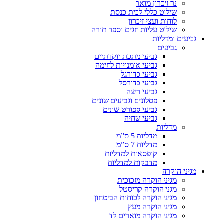
נר זיכרון מואר
שילוט כללי לבית כנסת
לוחות ועצי זיכרון
שילוט עליות חגים וספר תורה
גביעים ומדליות
גביעים
גביעי מתכת יוקרתיים
גביעי אומנויות לחימה
גביעי כדורגל
גביעי כדורסל
גביעי ריצה
פסלונים וגביעים שונים
גביעי ספורט שונים
גביעי שחיה
מדליות
מדליות 5 ס”מ
מדליות 7 ס”מ
קופסאות למדליות
מדבקות למדליות
מגיני הוקרה
מגיני הוקרה מזכוכית
מגני הוקרה קריסטל
מגיני הוקרה לכוחות הביטחון
מגיני הוקרה מעץ
מגיני הוקרה מוארים לד