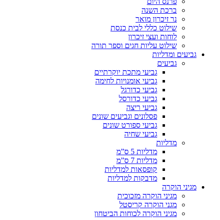
פרנס היום
ברכת השנה
נר זיכרון מואר
שילוט כללי לבית כנסת
לוחות ועצי זיכרון
שילוט עליות חגים וספר תורה
גביעים ומדליות
גביעים
גביעי מתכת יוקרתיים
גביעי אומנויות לחימה
גביעי כדורגל
גביעי כדורסל
גביעי ריצה
פסלונים וגביעים שונים
גביעי ספורט שונים
גביעי שחיה
מדליות
מדליות 5 ס”מ
מדליות 7 ס”מ
קופסאות למדליות
מדבקות למדליות
מגיני הוקרה
מגיני הוקרה מזכוכית
מגני הוקרה קריסטל
מגיני הוקרה לכוחות הביטחון