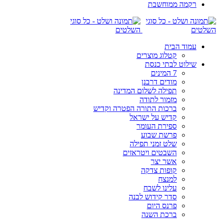
רקמה ממוחשבת
עמוד הבית
קטלוג מוצרים
שילוט לבתי כנסת
7 המינים
מודים דרבנן
תפילה לשלום המדינה
מזמור לתודה
ברכות התורה הפטרה וקדיש
קדיש על ישראל
ספירת העומר
פרשת שבוע
שלט זמני תפילה
השבטים ויטראזים
אשר יצר
קופות צדקה
למנצח
עלינו לשבח
סדר קידוש לבנה
פרנס היום
ברכת השנה