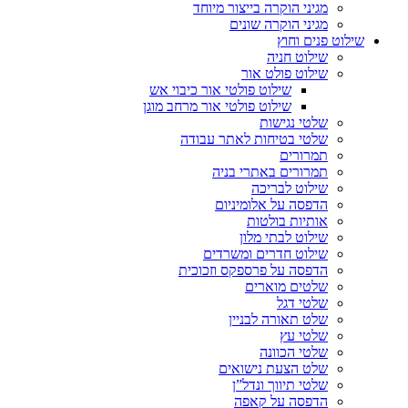
מגיני הוקרה בייצור מיוחד
מגיני הוקרה שונים
שילוט פנים וחוץ
שילוט חניה
שילוט פולט אור
שילוט פולטי אור כיבוי אש
שילוט פולטי אור מרחב מוגן
שלטי נגישות
שלטי בטיחות לאתר עבודה
תמרורים
תמרורים באתרי בניה
שילוט לבריכה
הדפסה על אלומיניום
אותיות בולטות
שילוט לבתי מלון
שילוט חדרים ומשרדים
הדפסה על פרספקס וזכוכית
שלטים מוארים
שלטי דגל
שלט תאורה לבניין
שלטי עץ
שלטי הכוונה
שלט הצעת נישואים
שלטי תיווך ונדל”ן
הדפסה על קאפה