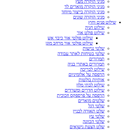
מגיני הוקרה מעץ
מגיני הוקרה מוארים לד
מגיני הוקרה בייצור מיוחד
מגיני הוקרה שונים
שילוט פנים וחוץ
שילוט חניה
שילוט פולט אור
שילוט פולטי אור כיבוי אש
שילוט פולטי אור מרחב מוגן
שלטי נגישות
שלטי בטיחות לאתר עבודה
תמרורים
תמרורים באתרי בניה
שילוט לבריכה
הדפסה על אלומיניום
אותיות בולטות
שילוט לבתי מלון
שילוט חדרים ומשרדים
הדפסה על פרספקס וזכוכית
שלטים מוארים
שלטי דגל
שלט תאורה לבניין
שלטי עץ
שלטי הכוונה
שלט הצעת נישואים