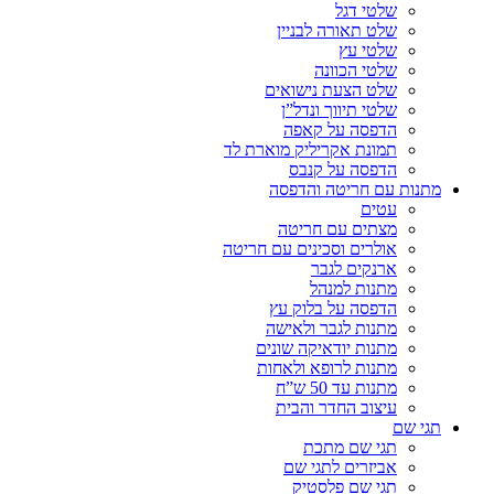
שלטי דגל
שלט תאורה לבניין
שלטי עץ
שלטי הכוונה
שלט הצעת נישואים
שלטי תיווך ונדל”ן
הדפסה על קאפה
תמונת אקריליק מוארת לד
הדפסה על קנבס
מתנות עם חריטה והדפסה
עטים
מצתים עם חריטה
אולרים וסכינים עם חריטה
ארנקים לגבר
מתנות למנהל
הדפסה על בלוק עץ
מתנות לגבר ולאישה
מתנות יודאיקה שונים
מתנות לרופא ולאחות
מתנות עד 50 ש”ח
עיצוב החדר והבית
תגי שם
תגי שם מתכת
אביזרים לתגי שם
תגי שם פלסטיק