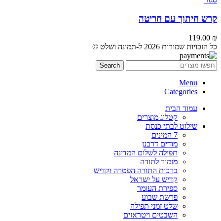
קרש חיתוך עם חריטה
119.00
₪
כל הזכויות שמורות 2026 ל-תמונה ושלט ©
Search
Menu
Categories
עמוד הבית
קטלוג מוצרים
שילוט לבתי כנסת
7 המינים
מודים דרבנן
תפילה לשלום המדינה
מזמור לתודה
ברכות התורה הפטרה וקדיש
קדיש על ישראל
ספירת העומר
פרשת שבוע
שלט זמני תפילה
השבטים ויטראזים