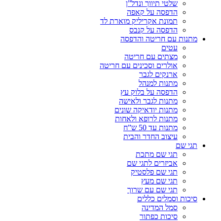
שלטי תיווך ונדל”ן
הדפסה על קאפה
תמונת אקריליק מוארת לד
הדפסה על קנבס
מתנות עם חריטה והדפסה
עטים
מצתים עם חריטה
אולרים וסכינים עם חריטה
ארנקים לגבר
מתנות למנהל
הדפסה על בלוק עץ
מתנות לגבר ולאישה
מתנות יודאיקה שונים
מתנות לרופא ולאחות
מתנות עד 50 ש”ח
עיצוב החדר והבית
תגי שם
תגי שם מתכת
אביזרים לתגי שם
תגי שם פלסטיק
תגי שם מעץ
תגי שם עם שרוך
סיכות וסמלים כללים
סמל המדינה
סיכות כפתור