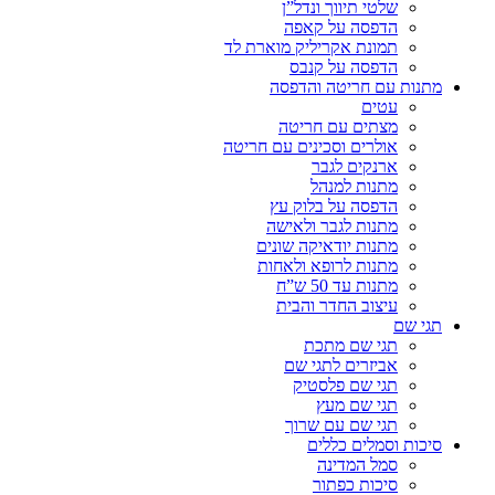
שלטי תיווך ונדל”ן
הדפסה על קאפה
תמונת אקריליק מוארת לד
הדפסה על קנבס
מתנות עם חריטה והדפסה
עטים
מצתים עם חריטה
אולרים וסכינים עם חריטה
ארנקים לגבר
מתנות למנהל
הדפסה על בלוק עץ
מתנות לגבר ולאישה
מתנות יודאיקה שונים
מתנות לרופא ולאחות
מתנות עד 50 ש”ח
עיצוב החדר והבית
תגי שם
תגי שם מתכת
אביזרים לתגי שם
תגי שם פלסטיק
תגי שם מעץ
תגי שם עם שרוך
סיכות וסמלים כללים
סמל המדינה
סיכות כפתור