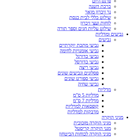
פרנס היום
ברכת השנה
נר זיכרון מואר
שילוט כללי לבית כנסת
לוחות ועצי זיכרון
שילוט עליות חגים וספר תורה
גביעים ומדליות
גביעים
גביעי מתכת יוקרתיים
גביעי אומנויות לחימה
גביעי כדורגל
גביעי כדורסל
גביעי ריצה
פסלונים וגביעים שונים
גביעי ספורט שונים
גביעי שחיה
מדליות
מדליות 5 ס”מ
מדליות 7 ס”מ
קופסאות למדליות
מדבקות למדליות
מגיני הוקרה
מגיני הוקרה מזכוכית
מגני הוקרה קריסטל
מגיני הוקרה לכוחות הביטחון