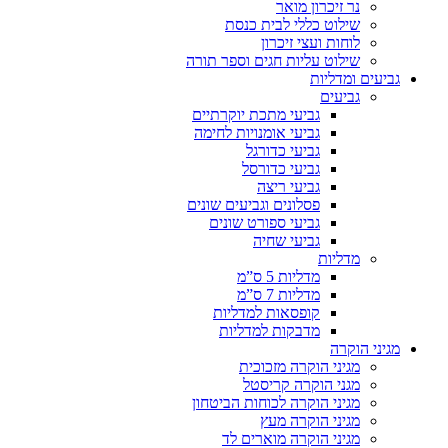
נר זיכרון מואר
שילוט כללי לבית כנסת
לוחות ועצי זיכרון
שילוט עליות חגים וספר תורה
גביעים ומדליות
גביעים
גביעי מתכת יוקרתיים
גביעי אומנויות לחימה
גביעי כדורגל
גביעי כדורסל
גביעי ריצה
פסלונים וגביעים שונים
גביעי ספורט שונים
גביעי שחיה
מדליות
מדליות 5 ס”מ
מדליות 7 ס”מ
קופסאות למדליות
מדבקות למדליות
מגיני הוקרה
מגיני הוקרה מזכוכית
מגני הוקרה קריסטל
מגיני הוקרה לכוחות הביטחון
מגיני הוקרה מעץ
מגיני הוקרה מוארים לד