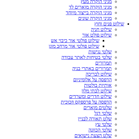
מגיני הוקרה מעץ
מגיני הוקרה מוארים לד
מגיני הוקרה בייצור מיוחד
מגיני הוקרה שונים
שילוט פנים וחוץ
שילוט חניה
שילוט פולט אור
שילוט פולטי אור כיבוי אש
שילוט פולטי אור מרחב מוגן
שלטי נגישות
שלטי בטיחות לאתר עבודה
תמרורים
תמרורים באתרי בניה
שילוט לבריכה
הדפסה על אלומיניום
אותיות בולטות
שילוט לבתי מלון
שילוט חדרים ומשרדים
הדפסה על פרספקס וזכוכית
שלטים מוארים
שלטי דגל
שלט תאורה לבניין
שלטי עץ
שלטי הכוונה
שלט הצעת נישואים