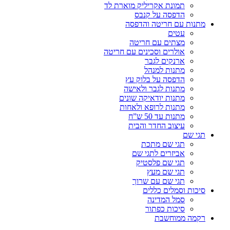
תמונת אקריליק מוארת לד
הדפסה על קנבס
מתנות עם חריטה והדפסה
עטים
מצתים עם חריטה
אולרים וסכינים עם חריטה
ארנקים לגבר
מתנות למנהל
הדפסה על בלוק עץ
מתנות לגבר ולאישה
מתנות יודאיקה שונים
מתנות לרופא ולאחות
מתנות עד 50 ש”ח
עיצוב החדר והבית
תגי שם
תגי שם מתכת
אביזרים לתגי שם
תגי שם פלסטיק
תגי שם מעץ
תגי שם עם שרוך
סיכות וסמלים כללים
סמל המדינה
סיכות כפתור
רקמה ממוחשבת