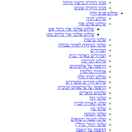
מגיני הוקרה בייצור מיוחד
מגיני הוקרה שונים
שילוט פנים וחוץ
שילוט חניה
שילוט פולט אור
שילוט פולטי אור כיבוי אש
שילוט פולטי אור מרחב מוגן
שלטי נגישות
שלטי בטיחות לאתר עבודה
תמרורים
תמרורים באתרי בניה
שילוט לבריכה
הדפסה על אלומיניום
אותיות בולטות
שילוט לבתי מלון
שילוט חדרים ומשרדים
הדפסה על פרספקס וזכוכית
שלטים מוארים
שלטי דגל
שלט תאורה לבניין
שלטי עץ
שלטי הכוונה
שלט הצעת נישואים
שלטי תיווך ונדל”ן
הדפסה על קאפה