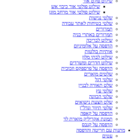
שילוט פולט אור
שילוט פולטי אור כיבוי אש
שילוט פולטי אור מרחב מוגן
שלטי נגישות
שלטי בטיחות לאתר עבודה
תמרורים
תמרורים באתרי בניה
שילוט לבריכה
הדפסה על אלומיניום
אותיות בולטות
שילוט לבתי מלון
שילוט חדרים ומשרדים
הדפסה על פרספקס וזכוכית
שלטים מוארים
שלטי דגל
שלט תאורה לבניין
שלטי עץ
שלטי הכוונה
שלט הצעת נישואים
שלטי תיווך ונדל”ן
הדפסה על קאפה
תמונת אקריליק מוארת לד
הדפסה על קנבס
מתנות עם חריטה והדפסה
עטים