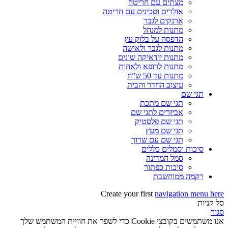
מצתים עם חריטה
אולרים וסכינים עם חריטה
ארנקים לגבר
מתנות למנהל
הדפסה על בלוק עץ
מתנות לגבר ולאישה
מתנות יודאיקה שונים
מתנות לרופא ולאחות
מתנות עד 50 ש”ח
עיצוב החדר והבית
תגי שם
תגי שם מתכת
אביזרים לתגי שם
תגי שם פלסטיק
תגי שם מעץ
תגי שם עם שרוך
סיכות וסמלים כללים
סמל המדינה
סיכות כפתור
רקמה ממוחשבת
Create your first
navigation menu here
סל קניות
סגור
אנו משתמשים בקובצי Cookie כדי לשפר את חוויית המשתמש שלך