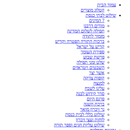
עמוד הבית
קטלוג מוצרים
שילוט לבתי כנסת
7 המינים
מודים דרבנן
תפילה לשלום המדינה
מזמור לתודה
ברכות התורה הפטרה וקדיש
קדיש על ישראל
ספירת העומר
פרשת שבוע
שלט זמני תפילה
השבטים ויטראזים
אשר יצר
קופות צדקה
למנצח
עלינו לשבח
סדר קידוש לבנה
פרנס היום
ברכת השנה
נר זיכרון מואר
שילוט כללי לבית כנסת
לוחות ועצי זיכרון
שילוט עליות חגים וספר תורה