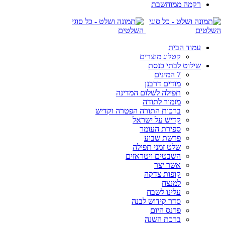
רקמה ממוחשבת
עמוד הבית
קטלוג מוצרים
שילוט לבתי כנסת
7 המינים
מודים דרבנן
תפילה לשלום המדינה
מזמור לתודה
ברכות התורה הפטרה וקדיש
קדיש על ישראל
ספירת העומר
פרשת שבוע
שלט זמני תפילה
השבטים ויטראזים
אשר יצר
קופות צדקה
למנצח
עלינו לשבח
סדר קידוש לבנה
פרנס היום
ברכת השנה