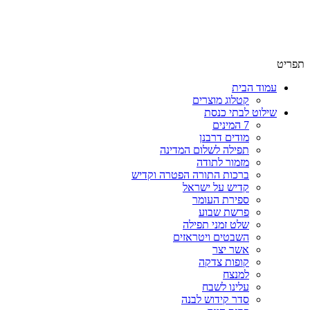
שימו לב האתר בבנייה. ישנם מוצרים ללא מחירים!
שימו לב האתר בבנייה. ישנם מוצרים ללא מחירים!
תפריט
עמוד הבית
קטלוג מוצרים
שילוט לבתי כנסת
7 המינים
מודים דרבנן
תפילה לשלום המדינה
מזמור לתודה
ברכות התורה הפטרה וקדיש
קדיש על ישראל
ספירת העומר
פרשת שבוע
שלט זמני תפילה
השבטים ויטראזים
אשר יצר
קופות צדקה
למנצח
עלינו לשבח
סדר קידוש לבנה