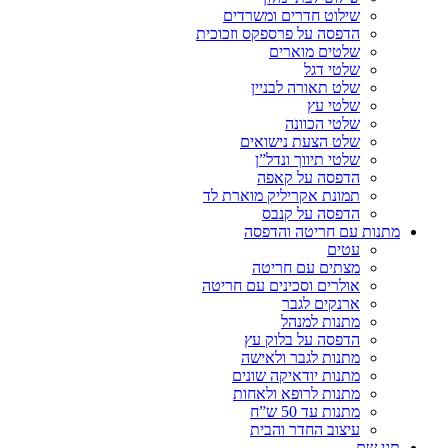
שילוט חדרים ומשרדים
הדפסה על פרספקס וזכוכית
שלטים מוארים
שלטי דגל
שלט תאורה לבניין
שלטי עץ
שלטי הכוונה
שלט הצעת נישואים
שלטי תיווך ונדל”ן
הדפסה על קאפה
תמונת אקריליק מוארת לד
הדפסה על קנבס
מתנות עם חריטה והדפסה
עטים
מצתים עם חריטה
אולרים וסכינים עם חריטה
ארנקים לגבר
מתנות למנהל
הדפסה על בלוק עץ
מתנות לגבר ולאישה
מתנות יודאיקה שונים
מתנות לרופא ולאחות
מתנות עד 50 ש”ח
עיצוב החדר והבית
תגי שם