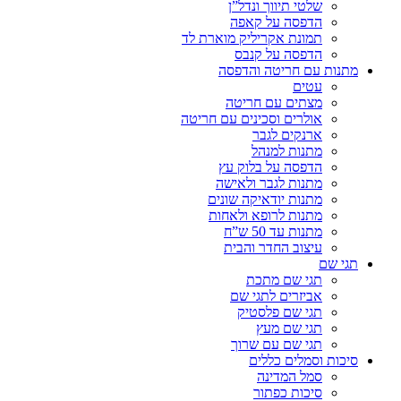
שלטי תיווך ונדל”ן
הדפסה על קאפה
תמונת אקריליק מוארת לד
הדפסה על קנבס
מתנות עם חריטה והדפסה
עטים
מצתים עם חריטה
אולרים וסכינים עם חריטה
ארנקים לגבר
מתנות למנהל
הדפסה על בלוק עץ
מתנות לגבר ולאישה
מתנות יודאיקה שונים
מתנות לרופא ולאחות
מתנות עד 50 ש”ח
עיצוב החדר והבית
תגי שם
תגי שם מתכת
אביזרים לתגי שם
תגי שם פלסטיק
תגי שם מעץ
תגי שם עם שרוך
סיכות וסמלים כללים
סמל המדינה
סיכות כפתור