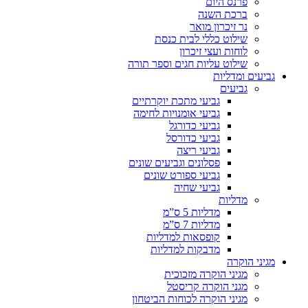
פרנס היום
ברכת השנה
נר זיכרון מואר
שילוט כללי לבית כנסת
לוחות ועצי זיכרון
שילוט עליות חגים וספר תורה
גביעים ומדליות
גביעים
גביעי מתכת יוקרתיים
גביעי אומנויות לחימה
גביעי כדורגל
גביעי כדורסל
גביעי ריצה
פסלונים וגביעים שונים
גביעי ספורט שונים
גביעי שחיה
מדליות
מדליות 5 ס”מ
מדליות 7 ס”מ
קופסאות למדליות
מדבקות למדליות
מגיני הוקרה
מגיני הוקרה מזכוכית
מגני הוקרה קריסטל
מגיני הוקרה לכוחות הביטחון