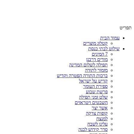
שימו לב האתר בבנייה. ישנם מוצרים ללא מחירים!
שימו לב האתר בבנייה. ישנם מוצרים ללא מחירים!
תפריט
עמוד הבית
קטלוג מוצרים
שילוט לבתי כנסת
7 המינים
מודים דרבנן
תפילה לשלום המדינה
מזמור לתודה
ברכות התורה הפטרה וקדיש
קדיש על ישראל
ספירת העומר
פרשת שבוע
שלט זמני תפילה
השבטים ויטראזים
אשר יצר
קופות צדקה
למנצח
עלינו לשבח
סדר קידוש לבנה