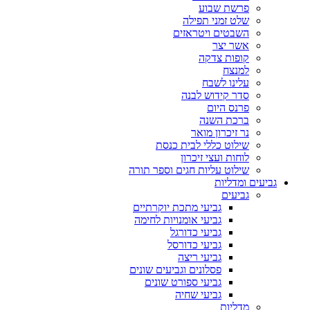
פרשת שבוע
שלט זמני תפילה
השבטים ויטראזים
אשר יצר
קופות צדקה
למנצח
עלינו לשבח
סדר קידוש לבנה
פרנס היום
ברכת השנה
נר זיכרון מואר
שילוט כללי לבית כנסת
לוחות ועצי זיכרון
שילוט עליות חגים וספר תורה
גביעים ומדליות
גביעים
גביעי מתכת יוקרתיים
גביעי אומנויות לחימה
גביעי כדורגל
גביעי כדורסל
גביעי ריצה
פסלונים וגביעים שונים
גביעי ספורט שונים
גביעי שחיה
מדליות