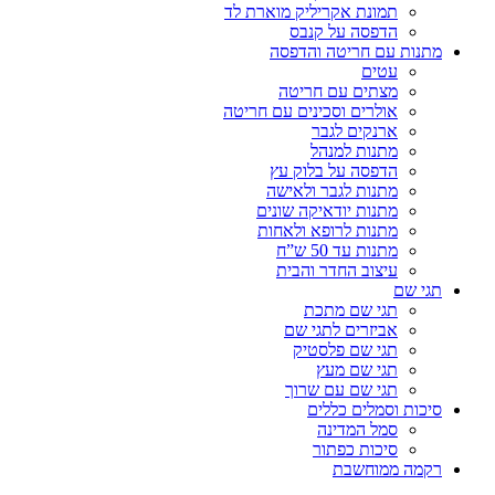
תמונת אקריליק מוארת לד
הדפסה על קנבס
מתנות עם חריטה והדפסה
עטים
מצתים עם חריטה
אולרים וסכינים עם חריטה
ארנקים לגבר
מתנות למנהל
הדפסה על בלוק עץ
מתנות לגבר ולאישה
מתנות יודאיקה שונים
מתנות לרופא ולאחות
מתנות עד 50 ש”ח
עיצוב החדר והבית
תגי שם
תגי שם מתכת
אביזרים לתגי שם
תגי שם פלסטיק
תגי שם מעץ
תגי שם עם שרוך
סיכות וסמלים כללים
סמל המדינה
סיכות כפתור
רקמה ממוחשבת