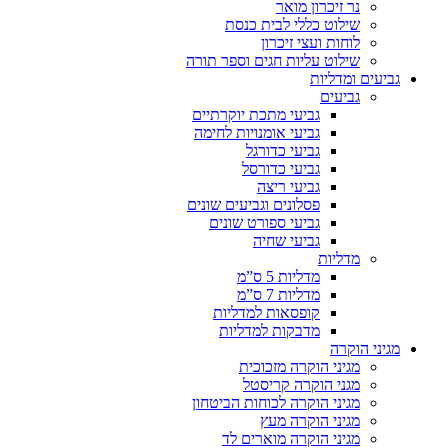
נר זיכרון מואר
שילוט כללי לבית כנסת
לוחות ועצי זיכרון
שילוט עליות חגים וספר תורה
גביעים ומדליות
גביעים
גביעי מתכת יוקרתיים
גביעי אומנויות לחימה
גביעי כדורגל
גביעי כדורסל
גביעי ריצה
פסלונים וגביעים שונים
גביעי ספורט שונים
גביעי שחיה
מדליות
מדליות 5 ס”מ
מדליות 7 ס”מ
קופסאות למדליות
מדבקות למדליות
מגיני הוקרה
מגיני הוקרה מזכוכית
מגני הוקרה קריסטל
מגיני הוקרה לכוחות הביטחון
מגיני הוקרה מעץ
מגיני הוקרה מוארים לד