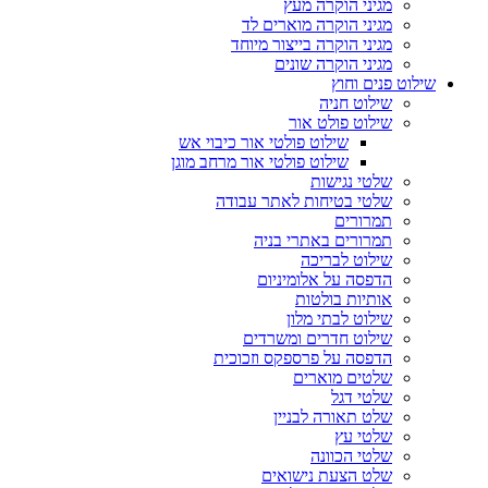
מגיני הוקרה מעץ
מגיני הוקרה מוארים לד
מגיני הוקרה בייצור מיוחד
מגיני הוקרה שונים
שילוט פנים וחוץ
שילוט חניה
שילוט פולט אור
שילוט פולטי אור כיבוי אש
שילוט פולטי אור מרחב מוגן
שלטי נגישות
שלטי בטיחות לאתר עבודה
תמרורים
תמרורים באתרי בניה
שילוט לבריכה
הדפסה על אלומיניום
אותיות בולטות
שילוט לבתי מלון
שילוט חדרים ומשרדים
הדפסה על פרספקס וזכוכית
שלטים מוארים
שלטי דגל
שלט תאורה לבניין
שלטי עץ
שלטי הכוונה
שלט הצעת נישואים