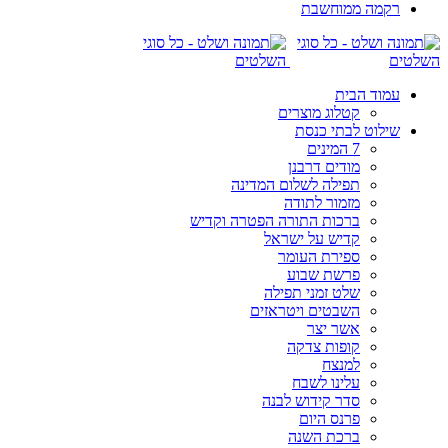
רקמה ממוחשבת
עמוד הבית
קטלוג מוצרים
שילוט לבתי כנסת
7 המינים
מודים דרבנן
תפילה לשלום המדינה
מזמור לתודה
ברכות התורה הפטרה וקדיש
קדיש על ישראל
ספירת העומר
פרשת שבוע
שלט זמני תפילה
השבטים ויטראזים
אשר יצר
קופות צדקה
למנצח
עלינו לשבח
סדר קידוש לבנה
פרנס היום
ברכת השנה