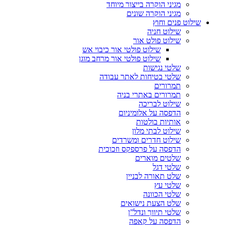
מגיני הוקרה בייצור מיוחד
מגיני הוקרה שונים
שילוט פנים וחוץ
שילוט חניה
שילוט פולט אור
שילוט פולטי אור כיבוי אש
שילוט פולטי אור מרחב מוגן
שלטי נגישות
שלטי בטיחות לאתר עבודה
תמרורים
תמרורים באתרי בניה
שילוט לבריכה
הדפסה על אלומיניום
אותיות בולטות
שילוט לבתי מלון
שילוט חדרים ומשרדים
הדפסה על פרספקס וזכוכית
שלטים מוארים
שלטי דגל
שלט תאורה לבניין
שלטי עץ
שלטי הכוונה
שלט הצעת נישואים
שלטי תיווך ונדל”ן
הדפסה על קאפה