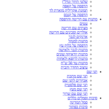
שלטי תיווך ונדל”ן
הדפסה על קאפה
תמונת אקריליק מוארת לד
הדפסה על קנבס
מתנות עם חריטה והדפסה
עטים
מצתים עם חריטה
אולרים וסכינים עם חריטה
ארנקים לגבר
מתנות למנהל
הדפסה על בלוק עץ
מתנות לגבר ולאישה
מתנות יודאיקה שונים
מתנות לרופא ולאחות
מתנות עד 50 ש”ח
עיצוב החדר והבית
תגי שם
תגי שם מתכת
אביזרים לתגי שם
תגי שם פלסטיק
תגי שם מעץ
תגי שם עם שרוך
סיכות וסמלים כללים
סמל המדינה
סיכות כפתור