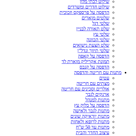
שילוט לבתי מלון
שילוט חדרים ומשרדים
הדפסה על פרספקס וזכוכית
שלטים מוארים
שלטי דגל
שלט תאורה לבניין
שלטי עץ
שלטי הכוונה
שלט הצעת נישואים
שלטי תיווך ונדל”ן
הדפסה על קאפה
תמונת אקריליק מוארת לד
הדפסה על קנבס
מתנות עם חריטה והדפסה
עטים
מצתים עם חריטה
אולרים וסכינים עם חריטה
ארנקים לגבר
מתנות למנהל
הדפסה על בלוק עץ
מתנות לגבר ולאישה
מתנות יודאיקה שונים
מתנות לרופא ולאחות
מתנות עד 50 ש”ח
עיצוב החדר והבית