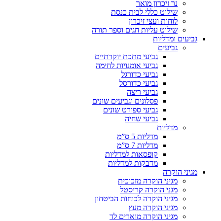
נר זיכרון מואר
שילוט כללי לבית כנסת
לוחות ועצי זיכרון
שילוט עליות חגים וספר תורה
גביעים ומדליות
גביעים
גביעי מתכת יוקרתיים
גביעי אומנויות לחימה
גביעי כדורגל
גביעי כדורסל
גביעי ריצה
פסלונים וגביעים שונים
גביעי ספורט שונים
גביעי שחיה
מדליות
מדליות 5 ס”מ
מדליות 7 ס”מ
קופסאות למדליות
מדבקות למדליות
מגיני הוקרה
מגיני הוקרה מזכוכית
מגני הוקרה קריסטל
מגיני הוקרה לכוחות הביטחון
מגיני הוקרה מעץ
מגיני הוקרה מוארים לד