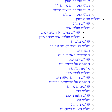
מגיני הוקרה מעץ
מגיני הוקרה מוארים לד
מגיני הוקרה בייצור מיוחד
מגיני הוקרה שונים
שילוט פנים וחוץ
שילוט חניה
שילוט פולט אור
שילוט פולטי אור כיבוי אש
שילוט פולטי אור מרחב מוגן
שלטי נגישות
שלטי בטיחות לאתר עבודה
תמרורים
תמרורים באתרי בניה
שילוט לבריכה
הדפסה על אלומיניום
אותיות בולטות
שילוט לבתי מלון
שילוט חדרים ומשרדים
הדפסה על פרספקס וזכוכית
שלטים מוארים
שלטי דגל
שלט תאורה לבניין
שלטי עץ
שלטי הכוונה
שלט הצעת נישואים