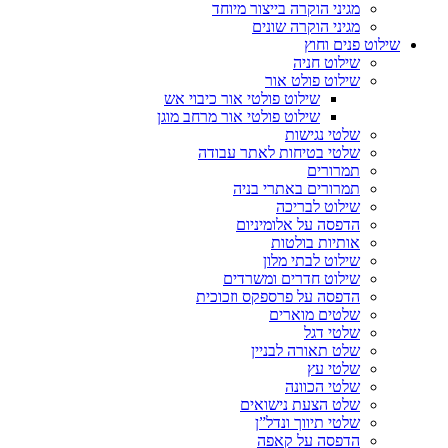
מגיני הוקרה בייצור מיוחד
מגיני הוקרה שונים
שילוט פנים וחוץ
שילוט חניה
שילוט פולט אור
שילוט פולטי אור כיבוי אש
שילוט פולטי אור מרחב מוגן
שלטי נגישות
שלטי בטיחות לאתר עבודה
תמרורים
תמרורים באתרי בניה
שילוט לבריכה
הדפסה על אלומיניום
אותיות בולטות
שילוט לבתי מלון
שילוט חדרים ומשרדים
הדפסה על פרספקס וזכוכית
שלטים מוארים
שלטי דגל
שלט תאורה לבניין
שלטי עץ
שלטי הכוונה
שלט הצעת נישואים
שלטי תיווך ונדל”ן
הדפסה על קאפה