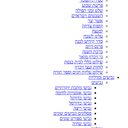
ספירת העומר
פרשת שבוע
שלט זמני תפילה
השבטים ויטראזים
אשר יצר
קופות צדקה
למנצח
עלינו לשבח
סדר קידוש לבנה
פרנס היום
ברכת השנה
נר זיכרון מואר
שילוט כללי לבית כנסת
לוחות ועצי זיכרון
שילוט עליות חגים וספר תורה
גביעים ומדליות
גביעים
גביעי מתכת יוקרתיים
גביעי אומנויות לחימה
גביעי כדורגל
גביעי כדורסל
גביעי ריצה
פסלונים וגביעים שונים
גביעי ספורט שונים
גביעי שחיה