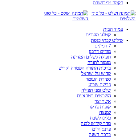
רקמה ממוחשבת
עמוד הבית
קטלוג מוצרים
שילוט לבתי כנסת
7 המינים
מודים דרבנן
תפילה לשלום המדינה
מזמור לתודה
ברכות התורה הפטרה וקדיש
קדיש על ישראל
ספירת העומר
פרשת שבוע
שלט זמני תפילה
השבטים ויטראזים
אשר יצר
קופות צדקה
למנצח
עלינו לשבח
סדר קידוש לבנה
פרנס היום
ברכת השנה