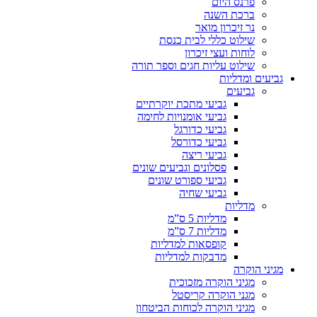
פרנס היום
ברכת השנה
נר זיכרון מואר
שילוט כללי לבית כנסת
לוחות ועצי זיכרון
שילוט עליות חגים וספר תורה
גביעים ומדליות
גביעים
גביעי מתכת יוקרתיים
גביעי אומנויות לחימה
גביעי כדורגל
גביעי כדורסל
גביעי ריצה
פסלונים וגביעים שונים
גביעי ספורט שונים
גביעי שחיה
מדליות
מדליות 5 ס”מ
מדליות 7 ס”מ
קופסאות למדליות
מדבקות למדליות
מגיני הוקרה
מגיני הוקרה מזכוכית
מגני הוקרה קריסטל
מגיני הוקרה לכוחות הביטחון