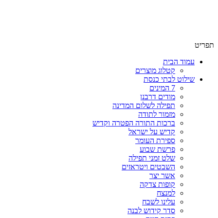
שימו לב האתר בבנייה. ישנם מוצרים ללא מחירים!
שימו לב האתר בבנייה. ישנם מוצרים ללא מחירים!
תפריט
עמוד הבית
קטלוג מוצרים
שילוט לבתי כנסת
7 המינים
מודים דרבנן
תפילה לשלום המדינה
מזמור לתודה
ברכות התורה הפטרה וקדיש
קדיש על ישראל
ספירת העומר
פרשת שבוע
שלט זמני תפילה
השבטים ויטראזים
אשר יצר
קופות צדקה
למנצח
עלינו לשבח
סדר קידוש לבנה