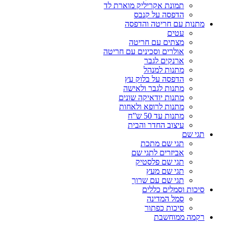
תמונת אקריליק מוארת לד
הדפסה על קנבס
מתנות עם חריטה והדפסה
עטים
מצתים עם חריטה
אולרים וסכינים עם חריטה
ארנקים לגבר
מתנות למנהל
הדפסה על בלוק עץ
מתנות לגבר ולאישה
מתנות יודאיקה שונים
מתנות לרופא ולאחות
מתנות עד 50 ש”ח
עיצוב החדר והבית
תגי שם
תגי שם מתכת
אביזרים לתגי שם
תגי שם פלסטיק
תגי שם מעץ
תגי שם עם שרוך
סיכות וסמלים כללים
סמל המדינה
סיכות כפתור
רקמה ממוחשבת