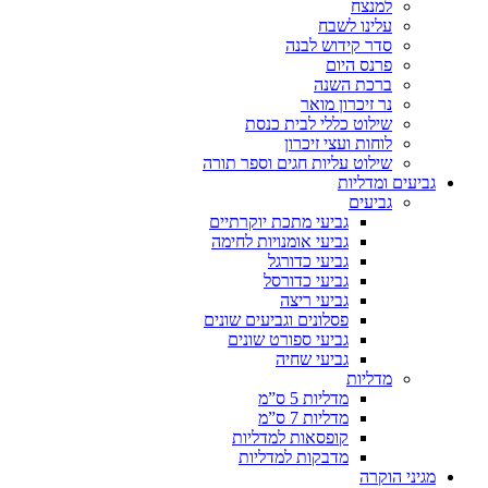
למנצח
עלינו לשבח
סדר קידוש לבנה
פרנס היום
ברכת השנה
נר זיכרון מואר
שילוט כללי לבית כנסת
לוחות ועצי זיכרון
שילוט עליות חגים וספר תורה
גביעים ומדליות
גביעים
גביעי מתכת יוקרתיים
גביעי אומנויות לחימה
גביעי כדורגל
גביעי כדורסל
גביעי ריצה
פסלונים וגביעים שונים
גביעי ספורט שונים
גביעי שחיה
מדליות
מדליות 5 ס”מ
מדליות 7 ס”מ
קופסאות למדליות
מדבקות למדליות
מגיני הוקרה