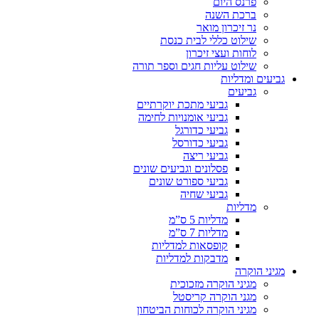
פרנס היום
ברכת השנה
נר זיכרון מואר
שילוט כללי לבית כנסת
לוחות ועצי זיכרון
שילוט עליות חגים וספר תורה
גביעים ומדליות
גביעים
גביעי מתכת יוקרתיים
גביעי אומנויות לחימה
גביעי כדורגל
גביעי כדורסל
גביעי ריצה
פסלונים וגביעים שונים
גביעי ספורט שונים
גביעי שחיה
מדליות
מדליות 5 ס”מ
מדליות 7 ס”מ
קופסאות למדליות
מדבקות למדליות
מגיני הוקרה
מגיני הוקרה מזכוכית
מגני הוקרה קריסטל
מגיני הוקרה לכוחות הביטחון