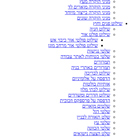
מגיני הוקרה מעץ
מגיני הוקרה מוארים לד
מגיני הוקרה בייצור מיוחד
מגיני הוקרה שונים
שילוט פנים וחוץ
שילוט חניה
שילוט פולט אור
שילוט פולטי אור כיבוי אש
שילוט פולטי אור מרחב מוגן
שלטי נגישות
שלטי בטיחות לאתר עבודה
תמרורים
תמרורים באתרי בניה
שילוט לבריכה
הדפסה על אלומיניום
אותיות בולטות
שילוט לבתי מלון
שילוט חדרים ומשרדים
הדפסה על פרספקס וזכוכית
שלטים מוארים
שלטי דגל
שלט תאורה לבניין
שלטי עץ
שלטי הכוונה
שלט הצעת נישואים