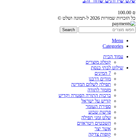
שלט שירותים שחור זהב
100.00
₪
כל הזכויות שמורות 2026 ל-תמונה ושלט ©
Search
Menu
Categories
עמוד הבית
קטלוג מוצרים
שילוט לבתי כנסת
7 המינים
מודים דרבנן
תפילה לשלום המדינה
מזמור לתודה
ברכות התורה הפטרה וקדיש
קדיש על ישראל
ספירת העומר
פרשת שבוע
שלט זמני תפילה
השבטים ויטראזים
אשר יצר
קופות צדקה