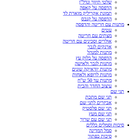
שלטי תיווך ונדל”ן
הדפסה על קאפה
תמונת אקריליק מוארת לד
הדפסה על קנבס
מתנות עם חריטה והדפסה
עטים
מצתים עם חריטה
אולרים וסכינים עם חריטה
ארנקים לגבר
מתנות למנהל
הדפסה על בלוק עץ
מתנות לגבר ולאישה
מתנות יודאיקה שונים
מתנות לרופא ולאחות
מתנות עד 50 ש”ח
עיצוב החדר והבית
תגי שם
תגי שם מתכת
אביזרים לתגי שם
תגי שם פלסטיק
תגי שם מעץ
תגי שם עם שרוך
סיכות וסמלים כללים
סמל המדינה
סיכות כפתור