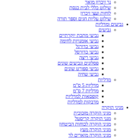
נר זיכרון מואר
שילוט כללי לבית כנסת
לוחות ועצי זיכרון
שילוט עליות חגים וספר תורה
גביעים ומדליות
גביעים
גביעי מתכת יוקרתיים
גביעי אומנויות לחימה
גביעי כדורגל
גביעי כדורסל
גביעי ריצה
פסלונים וגביעים שונים
גביעי ספורט שונים
גביעי שחיה
מדליות
מדליות 5 ס”מ
מדליות 7 ס”מ
קופסאות למדליות
מדבקות למדליות
מגיני הוקרה
מגיני הוקרה מזכוכית
מגני הוקרה קריסטל
מגיני הוקרה לכוחות הביטחון
מגיני הוקרה מעץ
מגיני הוקרה מוארים לד