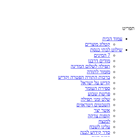
שימו לב האתר בבנייה. ישנם מוצרים ללא מחירים!
שימו לב האתר בבנייה. ישנם מוצרים ללא מחירים!
תפריט
עמוד הבית
קטלוג מוצרים
שילוט לבתי כנסת
7 המינים
מודים דרבנן
תפילה לשלום המדינה
מזמור לתודה
ברכות התורה הפטרה וקדיש
קדיש על ישראל
ספירת העומר
פרשת שבוע
שלט זמני תפילה
השבטים ויטראזים
אשר יצר
קופות צדקה
למנצח
עלינו לשבח
סדר קידוש לבנה