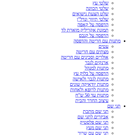
שלטי עץ
שלטי הכוונה
שלט הצעת נישואים
שלטי תיווך ונדל”ן
הדפסה על קאפה
תמונת אקריליק מוארת לד
הדפסה על קנבס
מתנות עם חריטה והדפסה
עטים
מצתים עם חריטה
אולרים וסכינים עם חריטה
ארנקים לגבר
מתנות למנהל
הדפסה על בלוק עץ
מתנות לגבר ולאישה
מתנות יודאיקה שונים
מתנות לרופא ולאחות
מתנות עד 50 ש”ח
עיצוב החדר והבית
תגי שם
תגי שם מתכת
אביזרים לתגי שם
תגי שם פלסטיק
תגי שם מעץ
תגי שם עם שרוך