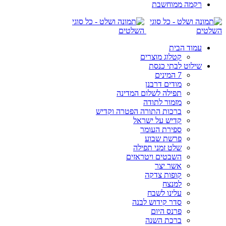
רקמה ממוחשבת
עמוד הבית
קטלוג מוצרים
שילוט לבתי כנסת
7 המינים
מודים דרבנן
תפילה לשלום המדינה
מזמור לתודה
ברכות התורה הפטרה וקדיש
קדיש על ישראל
ספירת העומר
פרשת שבוע
שלט זמני תפילה
השבטים ויטראזים
אשר יצר
קופות צדקה
למנצח
עלינו לשבח
סדר קידוש לבנה
פרנס היום
ברכת השנה