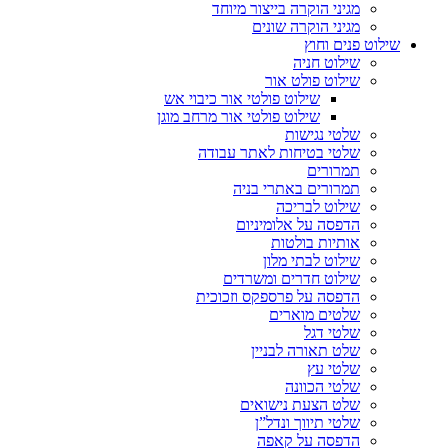
מגיני הוקרה בייצור מיוחד
מגיני הוקרה שונים
שילוט פנים וחוץ
שילוט חניה
שילוט פולט אור
שילוט פולטי אור כיבוי אש
שילוט פולטי אור מרחב מוגן
שלטי נגישות
שלטי בטיחות לאתר עבודה
תמרורים
תמרורים באתרי בניה
שילוט לבריכה
הדפסה על אלומיניום
אותיות בולטות
שילוט לבתי מלון
שילוט חדרים ומשרדים
הדפסה על פרספקס וזכוכית
שלטים מוארים
שלטי דגל
שלט תאורה לבניין
שלטי עץ
שלטי הכוונה
שלט הצעת נישואים
שלטי תיווך ונדל”ן
הדפסה על קאפה