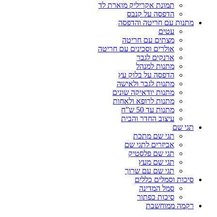
תמונת אקריליק מוארת לד
הדפסה על קנבס
מתנות עם חריטה והדפסה
עטים
מצתים עם חריטה
אולרים וסכינים עם חריטה
ארנקים לגבר
מתנות למנהל
הדפסה על בלוק עץ
מתנות לגבר ולאישה
מתנות יודאיקה שונים
מתנות לרופא ולאחות
מתנות עד 50 ש”ח
עיצוב החדר והבית
תגי שם
תגי שם מתכת
אביזרים לתגי שם
תגי שם פלסטיק
תגי שם מעץ
תגי שם עם שרוך
סיכות וסמלים כללים
סמל המדינה
סיכות כפתור
רקמה ממוחשבת