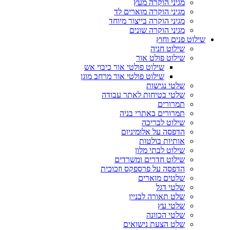
מגיני הוקרה מעץ
מגיני הוקרה מוארים לד
מגיני הוקרה בייצור מיוחד
מגיני הוקרה שונים
שילוט פנים וחוץ
שילוט חניה
שילוט פולט אור
שילוט פולטי אור כיבוי אש
שילוט פולטי אור מרחב מוגן
שלטי נגישות
שלטי בטיחות לאתר עבודה
תמרורים
תמרורים באתרי בניה
שילוט לבריכה
הדפסה על אלומיניום
אותיות בולטות
שילוט לבתי מלון
שילוט חדרים ומשרדים
הדפסה על פרספקס וזכוכית
שלטים מוארים
שלטי דגל
שלט תאורה לבניין
שלטי עץ
שלטי הכוונה
שלט הצעת נישואים