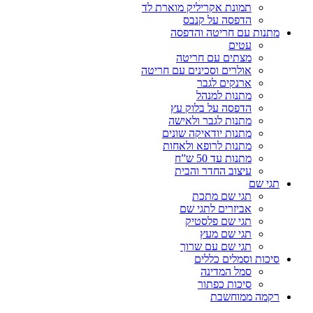
תמונת אקריליק מוארת לד
הדפסה על קנבס
מתנות עם חריטה והדפסה
עטים
מצתים עם חריטה
אולרים וסכינים עם חריטה
ארנקים לגבר
מתנות למנהל
הדפסה על בלוק עץ
מתנות לגבר ולאישה
מתנות יודאיקה שונים
מתנות לרופא ולאחות
מתנות עד 50 ש”ח
עיצוב החדר והבית
תגי שם
תגי שם מתכת
אביזרים לתגי שם
תגי שם פלסטיק
תגי שם מעץ
תגי שם עם שרוך
סיכות וסמלים כללים
סמל המדינה
סיכות כפתור
רקמה ממוחשבת