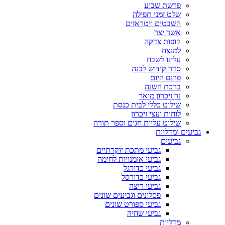
פרשת שבוע
שלט זמני תפילה
השבטים ויטראזים
אשר יצר
קופות צדקה
למנצח
עלינו לשבח
סדר קידוש לבנה
פרנס היום
ברכת השנה
נר זיכרון מואר
שילוט כללי לבית כנסת
לוחות ועצי זיכרון
שילוט עליות חגים וספר תורה
גביעים ומדליות
גביעים
גביעי מתכת יוקרתיים
גביעי אומנויות לחימה
גביעי כדורגל
גביעי כדורסל
גביעי ריצה
פסלונים וגביעים שונים
גביעי ספורט שונים
גביעי שחיה
מדליות