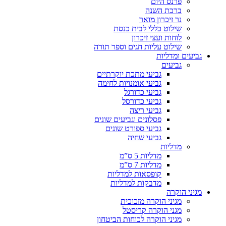
פרנס היום
ברכת השנה
נר זיכרון מואר
שילוט כללי לבית כנסת
לוחות ועצי זיכרון
שילוט עליות חגים וספר תורה
גביעים ומדליות
גביעים
גביעי מתכת יוקרתיים
גביעי אומנויות לחימה
גביעי כדורגל
גביעי כדורסל
גביעי ריצה
פסלונים וגביעים שונים
גביעי ספורט שונים
גביעי שחיה
מדליות
מדליות 5 ס”מ
מדליות 7 ס”מ
קופסאות למדליות
מדבקות למדליות
מגיני הוקרה
מגיני הוקרה מזכוכית
מגני הוקרה קריסטל
מגיני הוקרה לכוחות הביטחון