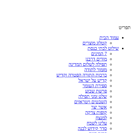
שימו לב האתר בבנייה. ישנם מוצרים ללא מחירים!
שימו לב האתר בבנייה. ישנם מוצרים ללא מחירים!
תפריט
עמוד הבית
קטלוג מוצרים
שילוט לבתי כנסת
7 המינים
מודים דרבנן
תפילה לשלום המדינה
מזמור לתודה
ברכות התורה הפטרה וקדיש
קדיש על ישראל
ספירת העומר
פרשת שבוע
שלט זמני תפילה
השבטים ויטראזים
אשר יצר
קופות צדקה
למנצח
עלינו לשבח
סדר קידוש לבנה