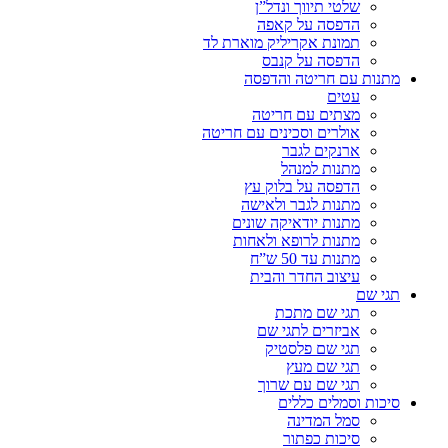
שלטי תיווך ונדל”ן
הדפסה על קאפה
תמונת אקריליק מוארת לד
הדפסה על קנבס
מתנות עם חריטה והדפסה
עטים
מצתים עם חריטה
אולרים וסכינים עם חריטה
ארנקים לגבר
מתנות למנהל
הדפסה על בלוק עץ
מתנות לגבר ולאישה
מתנות יודאיקה שונים
מתנות לרופא ולאחות
מתנות עד 50 ש”ח
עיצוב החדר והבית
תגי שם
תגי שם מתכת
אביזרים לתגי שם
תגי שם פלסטיק
תגי שם מעץ
תגי שם עם שרוך
סיכות וסמלים כללים
סמל המדינה
סיכות כפתור