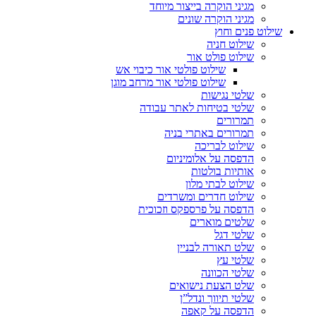
מגיני הוקרה בייצור מיוחד
מגיני הוקרה שונים
שילוט פנים וחוץ
שילוט חניה
שילוט פולט אור
שילוט פולטי אור כיבוי אש
שילוט פולטי אור מרחב מוגן
שלטי נגישות
שלטי בטיחות לאתר עבודה
תמרורים
תמרורים באתרי בניה
שילוט לבריכה
הדפסה על אלומיניום
אותיות בולטות
שילוט לבתי מלון
שילוט חדרים ומשרדים
הדפסה על פרספקס וזכוכית
שלטים מוארים
שלטי דגל
שלט תאורה לבניין
שלטי עץ
שלטי הכוונה
שלט הצעת נישואים
שלטי תיווך ונדל”ן
הדפסה על קאפה