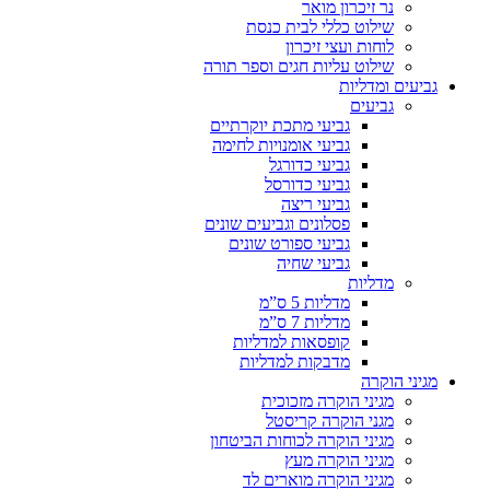
נר זיכרון מואר
שילוט כללי לבית כנסת
לוחות ועצי זיכרון
שילוט עליות חגים וספר תורה
גביעים ומדליות
גביעים
גביעי מתכת יוקרתיים
גביעי אומנויות לחימה
גביעי כדורגל
גביעי כדורסל
גביעי ריצה
פסלונים וגביעים שונים
גביעי ספורט שונים
גביעי שחיה
מדליות
מדליות 5 ס”מ
מדליות 7 ס”מ
קופסאות למדליות
מדבקות למדליות
מגיני הוקרה
מגיני הוקרה מזכוכית
מגני הוקרה קריסטל
מגיני הוקרה לכוחות הביטחון
מגיני הוקרה מעץ
מגיני הוקרה מוארים לד