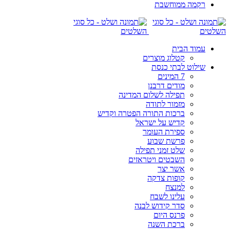
רקמה ממוחשבת
עמוד הבית
קטלוג מוצרים
שילוט לבתי כנסת
7 המינים
מודים דרבנן
תפילה לשלום המדינה
מזמור לתודה
ברכות התורה הפטרה וקדיש
קדיש על ישראל
ספירת העומר
פרשת שבוע
שלט זמני תפילה
השבטים ויטראזים
אשר יצר
קופות צדקה
למנצח
עלינו לשבח
סדר קידוש לבנה
פרנס היום
ברכת השנה