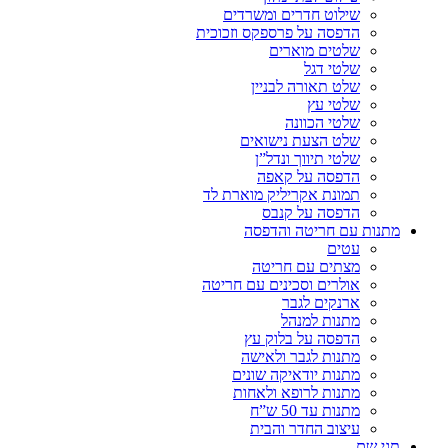
שילוט חדרים ומשרדים
הדפסה על פרספקס וזכוכית
שלטים מוארים
שלטי דגל
שלט תאורה לבניין
שלטי עץ
שלטי הכוונה
שלט הצעת נישואים
שלטי תיווך ונדל”ן
הדפסה על קאפה
תמונת אקריליק מוארת לד
הדפסה על קנבס
מתנות עם חריטה והדפסה
עטים
מצתים עם חריטה
אולרים וסכינים עם חריטה
ארנקים לגבר
מתנות למנהל
הדפסה על בלוק עץ
מתנות לגבר ולאישה
מתנות יודאיקה שונים
מתנות לרופא ולאחות
מתנות עד 50 ש”ח
עיצוב החדר והבית
תגי שם