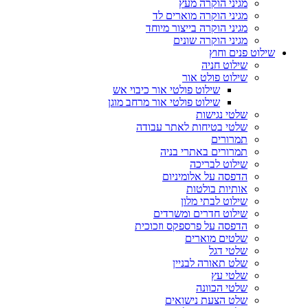
מגיני הוקרה מעץ
מגיני הוקרה מוארים לד
מגיני הוקרה בייצור מיוחד
מגיני הוקרה שונים
שילוט פנים וחוץ
שילוט חניה
שילוט פולט אור
שילוט פולטי אור כיבוי אש
שילוט פולטי אור מרחב מוגן
שלטי נגישות
שלטי בטיחות לאתר עבודה
תמרורים
תמרורים באתרי בניה
שילוט לבריכה
הדפסה על אלומיניום
אותיות בולטות
שילוט לבתי מלון
שילוט חדרים ומשרדים
הדפסה על פרספקס וזכוכית
שלטים מוארים
שלטי דגל
שלט תאורה לבניין
שלטי עץ
שלטי הכוונה
שלט הצעת נישואים