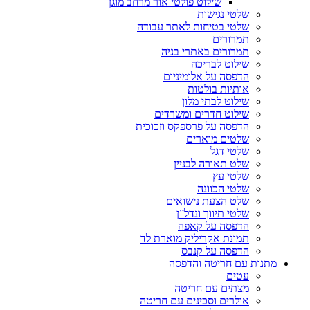
שילוט פולטי אור מרחב מוגן
שלטי נגישות
שלטי בטיחות לאתר עבודה
תמרורים
תמרורים באתרי בניה
שילוט לבריכה
הדפסה על אלומיניום
אותיות בולטות
שילוט לבתי מלון
שילוט חדרים ומשרדים
הדפסה על פרספקס וזכוכית
שלטים מוארים
שלטי דגל
שלט תאורה לבניין
שלטי עץ
שלטי הכוונה
שלט הצעת נישואים
שלטי תיווך ונדל”ן
הדפסה על קאפה
תמונת אקריליק מוארת לד
הדפסה על קנבס
מתנות עם חריטה והדפסה
עטים
מצתים עם חריטה
אולרים וסכינים עם חריטה