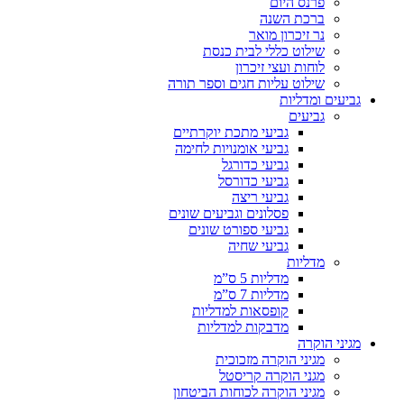
פרנס היום
ברכת השנה
נר זיכרון מואר
שילוט כללי לבית כנסת
לוחות ועצי זיכרון
שילוט עליות חגים וספר תורה
גביעים ומדליות
גביעים
גביעי מתכת יוקרתיים
גביעי אומנויות לחימה
גביעי כדורגל
גביעי כדורסל
גביעי ריצה
פסלונים וגביעים שונים
גביעי ספורט שונים
גביעי שחיה
מדליות
מדליות 5 ס”מ
מדליות 7 ס”מ
קופסאות למדליות
מדבקות למדליות
מגיני הוקרה
מגיני הוקרה מזכוכית
מגני הוקרה קריסטל
מגיני הוקרה לכוחות הביטחון