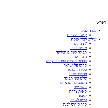
שימו לב האתר בבנייה. ישנם מוצרים ללא מחירים!
שימו לב האתר בבנייה. ישנם מוצרים ללא מחירים!
תפריט
עמוד הבית
קטלוג מוצרים
שילוט לבתי כנסת
7 המינים
מודים דרבנן
תפילה לשלום המדינה
מזמור לתודה
ברכות התורה הפטרה וקדיש
קדיש על ישראל
ספירת העומר
פרשת שבוע
שלט זמני תפילה
השבטים ויטראזים
אשר יצר
קופות צדקה
למנצח
עלינו לשבח
סדר קידוש לבנה