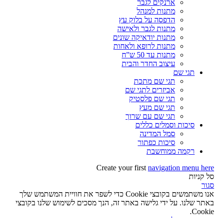
ארנקים לגבר
מתנות למנהל
הדפסה על בלוק עץ
מתנות לגבר ולאישה
מתנות יודאיקה שונים
מתנות לרופא ולאחות
מתנות עד 50 ש”ח
עיצוב החדר והבית
תגי שם
תגי שם מתכת
אביזרים לתגי שם
תגי שם פלסטיק
תגי שם מעץ
תגי שם עם שרוך
סיכות וסמלים כללים
סמל המדינה
סיכות כפתור
רקמה ממוחשבת
Create your first
navigation menu here
סל קניות
סגור
אנו משתמשים בקובצי Cookie כדי לשפר את חוויית המשתמש שלך
באתר שלנו. על ידי גלישה באתר זה, הנך מסכים לשימוש שלנו בקובצי
Cookie.