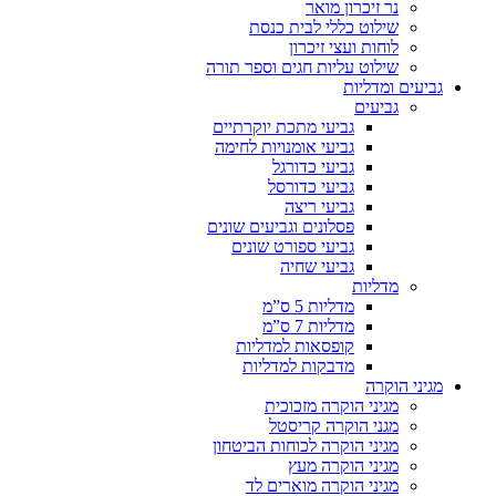
נר זיכרון מואר
שילוט כללי לבית כנסת
לוחות ועצי זיכרון
שילוט עליות חגים וספר תורה
גביעים ומדליות
גביעים
גביעי מתכת יוקרתיים
גביעי אומנויות לחימה
גביעי כדורגל
גביעי כדורסל
גביעי ריצה
פסלונים וגביעים שונים
גביעי ספורט שונים
גביעי שחיה
מדליות
מדליות 5 ס”מ
מדליות 7 ס”מ
קופסאות למדליות
מדבקות למדליות
מגיני הוקרה
מגיני הוקרה מזכוכית
מגני הוקרה קריסטל
מגיני הוקרה לכוחות הביטחון
מגיני הוקרה מעץ
מגיני הוקרה מוארים לד