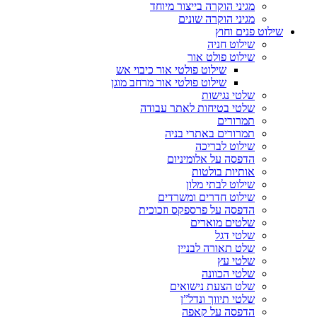
מגיני הוקרה בייצור מיוחד
מגיני הוקרה שונים
שילוט פנים וחוץ
שילוט חניה
שילוט פולט אור
שילוט פולטי אור כיבוי אש
שילוט פולטי אור מרחב מוגן
שלטי נגישות
שלטי בטיחות לאתר עבודה
תמרורים
תמרורים באתרי בניה
שילוט לבריכה
הדפסה על אלומיניום
אותיות בולטות
שילוט לבתי מלון
שילוט חדרים ומשרדים
הדפסה על פרספקס וזכוכית
שלטים מוארים
שלטי דגל
שלט תאורה לבניין
שלטי עץ
שלטי הכוונה
שלט הצעת נישואים
שלטי תיווך ונדל”ן
הדפסה על קאפה