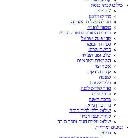
שילוט לבתי כנסת
7 המינים
מודים דרבנן
תפילה לשלום המדינה
מזמור לתודה
ברכות התורה הפטרה וקדיש
קדיש על ישראל
ספירת העומר
פרשת שבוע
שלט זמני תפילה
השבטים ויטראזים
אשר יצר
קופות צדקה
למנצח
עלינו לשבח
סדר קידוש לבנה
פרנס היום
ברכת השנה
נר זיכרון מואר
שילוט כללי לבית כנסת
לוחות ועצי זיכרון
שילוט עליות חגים וספר תורה
גביעים ומדליות
גביעים