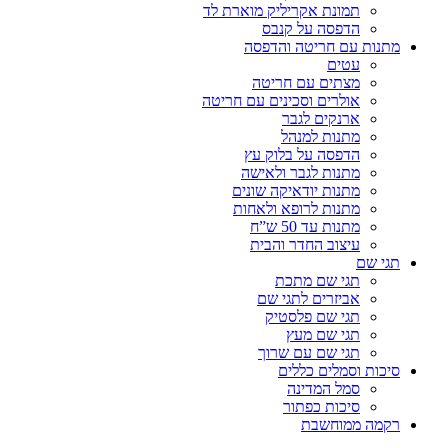
תמונת אקריליק מוארת לד
הדפסה על קנבס
מתנות עם חריטה והדפסה
עטים
מצתים עם חריטה
אולרים וסכינים עם חריטה
ארנקים לגבר
מתנות למנהל
הדפסה על בלוק עץ
מתנות לגבר ולאישה
מתנות יודאיקה שונים
מתנות לרופא ולאחות
מתנות עד 50 ש”ח
עיצוב החדר והבית
תגי שם
תגי שם מתכת
אביזרים לתגי שם
תגי שם פלסטיק
תגי שם מעץ
תגי שם עם שרוך
סיכות וסמלים כללים
סמל המדינה
סיכות כפתור
רקמה ממוחשבת