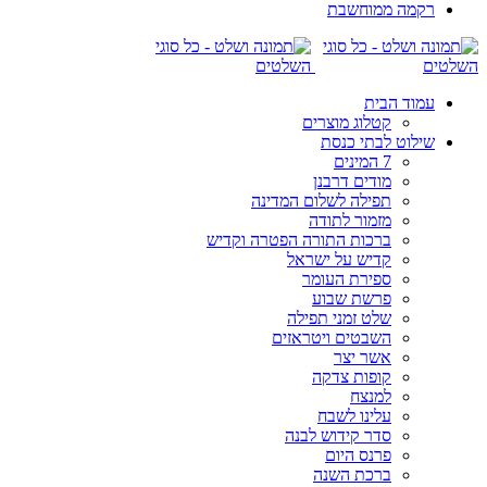
רקמה ממוחשבת
עמוד הבית
קטלוג מוצרים
שילוט לבתי כנסת
7 המינים
מודים דרבנן
תפילה לשלום המדינה
מזמור לתודה
ברכות התורה הפטרה וקדיש
קדיש על ישראל
ספירת העומר
פרשת שבוע
שלט זמני תפילה
השבטים ויטראזים
אשר יצר
קופות צדקה
למנצח
עלינו לשבח
סדר קידוש לבנה
פרנס היום
ברכת השנה