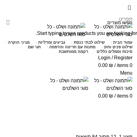
שימו לב האתר בבנייה. ישנם מוצרים ללא מחירים!
שימו לב האתר בבנייה. ישנם מוצרים ללא מחירים!
תפריט
Start typing to see products you are looking for.
עמוד הבית
שילוט לבתי כנסת
גביעים ומדליות
מגיני הוקרה
שילוט פנים וחוץ
מתנות עם חריטה והדפסה
תגי שם
סיכות וסמלים כללים
רקמה ממוחשבת
Login / Register
0.00
₪
/
items
0
Menu
0.00
₪
/
items
0
שילוט פנים וחוץ
מציג 1–12 מתוך 84 תוצאות