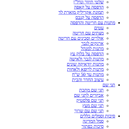
שלטי תיווך ונדל”ן
הדפסה על קאפה
תמונת אקריליק מוארת לד
הדפסה על קנבס
מתנות עם חריטה והדפסה
עטים
מצתים עם חריטה
אולרים וסכינים עם חריטה
ארנקים לגבר
מתנות למנהל
הדפסה על בלוק עץ
מתנות לגבר ולאישה
מתנות יודאיקה שונים
מתנות לרופא ולאחות
מתנות עד 50 ש”ח
עיצוב החדר והבית
תגי שם
תגי שם מתכת
אביזרים לתגי שם
תגי שם פלסטיק
תגי שם מעץ
תגי שם עם שרוך
סיכות וסמלים כללים
סמל המדינה
סיכות כפתור