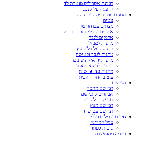
תמונת אקריליק מוארת לד
הדפסה על קנבס
מתנות עם חריטה והדפסה
עטים
מצתים עם חריטה
אולרים וסכינים עם חריטה
ארנקים לגבר
מתנות למנהל
הדפסה על בלוק עץ
מתנות לגבר ולאישה
מתנות יודאיקה שונים
מתנות לרופא ולאחות
מתנות עד 50 ש”ח
עיצוב החדר והבית
תגי שם
תגי שם מתכת
אביזרים לתגי שם
תגי שם פלסטיק
תגי שם מעץ
תגי שם עם שרוך
סיכות וסמלים כללים
סמל המדינה
סיכות כפתור
רקמה ממוחשבת