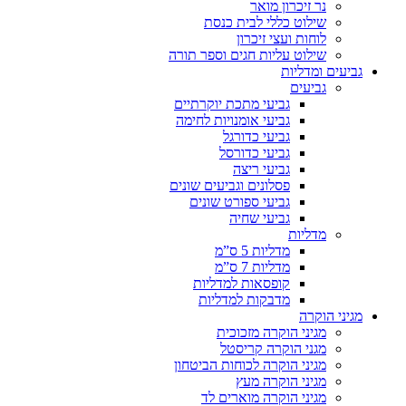
נר זיכרון מואר
שילוט כללי לבית כנסת
לוחות ועצי זיכרון
שילוט עליות חגים וספר תורה
גביעים ומדליות
גביעים
גביעי מתכת יוקרתיים
גביעי אומנויות לחימה
גביעי כדורגל
גביעי כדורסל
גביעי ריצה
פסלונים וגביעים שונים
גביעי ספורט שונים
גביעי שחיה
מדליות
מדליות 5 ס”מ
מדליות 7 ס”מ
קופסאות למדליות
מדבקות למדליות
מגיני הוקרה
מגיני הוקרה מזכוכית
מגני הוקרה קריסטל
מגיני הוקרה לכוחות הביטחון
מגיני הוקרה מעץ
מגיני הוקרה מוארים לד