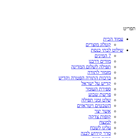
שימו לב האתר בבנייה. ישנם מוצרים ללא מחירים!
שימו לב האתר בבנייה. ישנם מוצרים ללא מחירים!
תפריט
עמוד הבית
קטלוג מוצרים
שילוט לבתי כנסת
7 המינים
מודים דרבנן
תפילה לשלום המדינה
מזמור לתודה
ברכות התורה הפטרה וקדיש
קדיש על ישראל
ספירת העומר
פרשת שבוע
שלט זמני תפילה
השבטים ויטראזים
אשר יצר
קופות צדקה
למנצח
עלינו לשבח
סדר קידוש לבנה