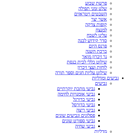
פרשת שבוע
שלט זמני תפילה
השבטים ויטראזים
אשר יצר
קופות צדקה
למנצח
עלינו לשבח
סדר קידוש לבנה
פרנס היום
ברכת השנה
נר זיכרון מואר
שילוט כללי לבית כנסת
לוחות ועצי זיכרון
שילוט עליות חגים וספר תורה
גביעים ומדליות
גביעים
גביעי מתכת יוקרתיים
גביעי אומנויות לחימה
גביעי כדורגל
גביעי כדורסל
גביעי ריצה
פסלונים וגביעים שונים
גביעי ספורט שונים
גביעי שחיה
מדליות