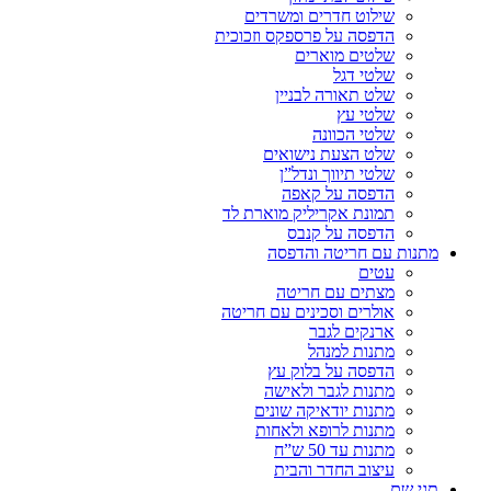
שילוט חדרים ומשרדים
הדפסה על פרספקס וזכוכית
שלטים מוארים
שלטי דגל
שלט תאורה לבניין
שלטי עץ
שלטי הכוונה
שלט הצעת נישואים
שלטי תיווך ונדל”ן
הדפסה על קאפה
תמונת אקריליק מוארת לד
הדפסה על קנבס
מתנות עם חריטה והדפסה
עטים
מצתים עם חריטה
אולרים וסכינים עם חריטה
ארנקים לגבר
מתנות למנהל
הדפסה על בלוק עץ
מתנות לגבר ולאישה
מתנות יודאיקה שונים
מתנות לרופא ולאחות
מתנות עד 50 ש”ח
עיצוב החדר והבית
תגי שם