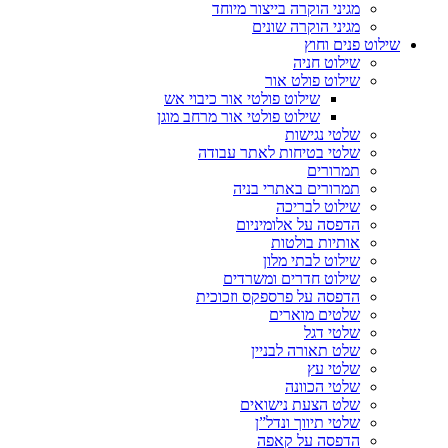
מגיני הוקרה בייצור מיוחד
מגיני הוקרה שונים
שילוט פנים וחוץ
שילוט חניה
שילוט פולט אור
שילוט פולטי אור כיבוי אש
שילוט פולטי אור מרחב מוגן
שלטי נגישות
שלטי בטיחות לאתר עבודה
תמרורים
תמרורים באתרי בניה
שילוט לבריכה
הדפסה על אלומיניום
אותיות בולטות
שילוט לבתי מלון
שילוט חדרים ומשרדים
הדפסה על פרספקס וזכוכית
שלטים מוארים
שלטי דגל
שלט תאורה לבניין
שלטי עץ
שלטי הכוונה
שלט הצעת נישואים
שלטי תיווך ונדל”ן
הדפסה על קאפה