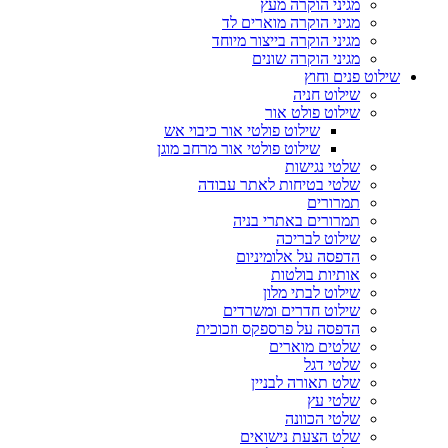
מגיני הוקרה מעץ
מגיני הוקרה מוארים לד
מגיני הוקרה בייצור מיוחד
מגיני הוקרה שונים
שילוט פנים וחוץ
שילוט חניה
שילוט פולט אור
שילוט פולטי אור כיבוי אש
שילוט פולטי אור מרחב מוגן
שלטי נגישות
שלטי בטיחות לאתר עבודה
תמרורים
תמרורים באתרי בניה
שילוט לבריכה
הדפסה על אלומיניום
אותיות בולטות
שילוט לבתי מלון
שילוט חדרים ומשרדים
הדפסה על פרספקס וזכוכית
שלטים מוארים
שלטי דגל
שלט תאורה לבניין
שלטי עץ
שלטי הכוונה
שלט הצעת נישואים