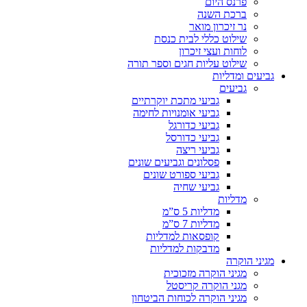
פרנס היום
ברכת השנה
נר זיכרון מואר
שילוט כללי לבית כנסת
לוחות ועצי זיכרון
שילוט עליות חגים וספר תורה
גביעים ומדליות
גביעים
גביעי מתכת יוקרתיים
גביעי אומנויות לחימה
גביעי כדורגל
גביעי כדורסל
גביעי ריצה
פסלונים וגביעים שונים
גביעי ספורט שונים
גביעי שחיה
מדליות
מדליות 5 ס”מ
מדליות 7 ס”מ
קופסאות למדליות
מדבקות למדליות
מגיני הוקרה
מגיני הוקרה מזכוכית
מגני הוקרה קריסטל
מגיני הוקרה לכוחות הביטחון