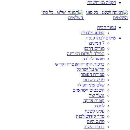
רקמה ממוחשבת
עמוד הבית
קטלוג מוצרים
שילוט לבתי כנסת
7 המינים
מודים דרבנן
תפילה לשלום המדינה
מזמור לתודה
ברכות התורה הפטרה וקדיש
קדיש על ישראל
ספירת העומר
פרשת שבוע
שלט זמני תפילה
השבטים ויטראזים
אשר יצר
קופות צדקה
למנצח
עלינו לשבח
סדר קידוש לבנה
פרנס היום
ברכת השנה