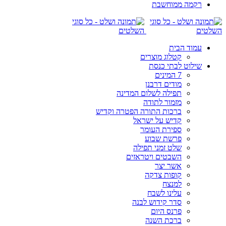
רקמה ממוחשבת
עמוד הבית
קטלוג מוצרים
שילוט לבתי כנסת
7 המינים
מודים דרבנן
תפילה לשלום המדינה
מזמור לתודה
ברכות התורה הפטרה וקדיש
קדיש על ישראל
ספירת העומר
פרשת שבוע
שלט זמני תפילה
השבטים ויטראזים
אשר יצר
קופות צדקה
למנצח
עלינו לשבח
סדר קידוש לבנה
פרנס היום
ברכת השנה