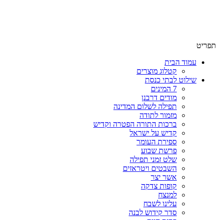
שימו לב האתר בבנייה. ישנם מוצרים ללא מחירים!
שימו לב האתר בבנייה. ישנם מוצרים ללא מחירים!
תפריט
עמוד הבית
קטלוג מוצרים
שילוט לבתי כנסת
7 המינים
מודים דרבנן
תפילה לשלום המדינה
מזמור לתודה
ברכות התורה הפטרה וקדיש
קדיש על ישראל
ספירת העומר
פרשת שבוע
שלט זמני תפילה
השבטים ויטראזים
אשר יצר
קופות צדקה
למנצח
עלינו לשבח
סדר קידוש לבנה