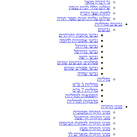
נר זיכרון מואר
שילוט כללי לבית כנסת
לוחות ועצי זיכרון
שילוט עליות חגים וספר תורה
גביעים ומדליות
גביעים
גביעי מתכת יוקרתיים
גביעי אומנויות לחימה
גביעי כדורגל
גביעי כדורסל
גביעי ריצה
פסלונים וגביעים שונים
גביעי ספורט שונים
גביעי שחיה
מדליות
מדליות 5 ס”מ
מדליות 7 ס”מ
קופסאות למדליות
מדבקות למדליות
מגיני הוקרה
מגיני הוקרה מזכוכית
מגני הוקרה קריסטל
מגיני הוקרה לכוחות הביטחון
מגיני הוקרה מעץ
מגיני הוקרה מוארים לד