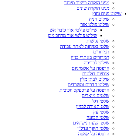
מגיני הוקרה בייצור מיוחד
מגיני הוקרה שונים
שילוט פנים וחוץ
שילוט חניה
שילוט פולט אור
שילוט פולטי אור כיבוי אש
שילוט פולטי אור מרחב מוגן
שלטי נגישות
שלטי בטיחות לאתר עבודה
תמרורים
תמרורים באתרי בניה
שילוט לבריכה
הדפסה על אלומיניום
אותיות בולטות
שילוט לבתי מלון
שילוט חדרים ומשרדים
הדפסה על פרספקס וזכוכית
שלטים מוארים
שלטי דגל
שלט תאורה לבניין
שלטי עץ
שלטי הכוונה
שלט הצעת נישואים
שלטי תיווך ונדל”ן
הדפסה על קאפה