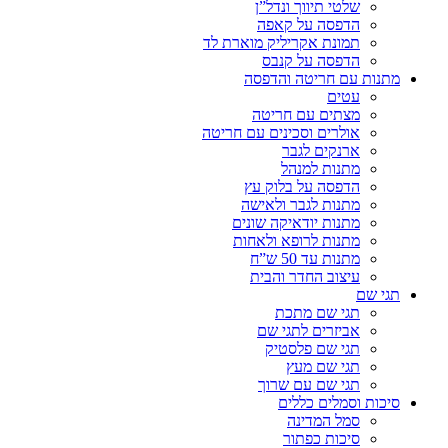
שלטי תיווך ונדל”ן
הדפסה על קאפה
תמונת אקריליק מוארת לד
הדפסה על קנבס
מתנות עם חריטה והדפסה
עטים
מצתים עם חריטה
אולרים וסכינים עם חריטה
ארנקים לגבר
מתנות למנהל
הדפסה על בלוק עץ
מתנות לגבר ולאישה
מתנות יודאיקה שונים
מתנות לרופא ולאחות
מתנות עד 50 ש”ח
עיצוב החדר והבית
תגי שם
תגי שם מתכת
אביזרים לתגי שם
תגי שם פלסטיק
תגי שם מעץ
תגי שם עם שרוך
סיכות וסמלים כללים
סמל המדינה
סיכות כפתור