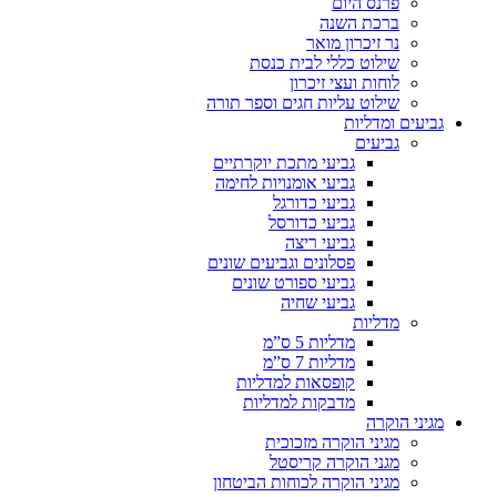
פרנס היום
ברכת השנה
נר זיכרון מואר
שילוט כללי לבית כנסת
לוחות ועצי זיכרון
שילוט עליות חגים וספר תורה
גביעים ומדליות
גביעים
גביעי מתכת יוקרתיים
גביעי אומנויות לחימה
גביעי כדורגל
גביעי כדורסל
גביעי ריצה
פסלונים וגביעים שונים
גביעי ספורט שונים
גביעי שחיה
מדליות
מדליות 5 ס”מ
מדליות 7 ס”מ
קופסאות למדליות
מדבקות למדליות
מגיני הוקרה
מגיני הוקרה מזכוכית
מגני הוקרה קריסטל
מגיני הוקרה לכוחות הביטחון