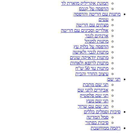
תמונת אקריליק מוארת לד
הדפסה על קנבס
מתנות עם חריטה והדפסה
עטים
מצתים עם חריטה
אולרים וסכינים עם חריטה
ארנקים לגבר
מתנות למנהל
הדפסה על בלוק עץ
מתנות לגבר ולאישה
מתנות יודאיקה שונים
מתנות לרופא ולאחות
מתנות עד 50 ש”ח
עיצוב החדר והבית
תגי שם
תגי שם מתכת
אביזרים לתגי שם
תגי שם פלסטיק
תגי שם מעץ
תגי שם עם שרוך
סיכות וסמלים כללים
סמל המדינה
סיכות כפתור
רקמה ממוחשבת