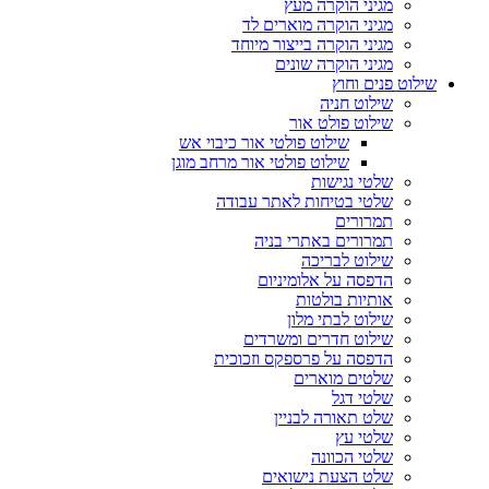
מגיני הוקרה מעץ
מגיני הוקרה מוארים לד
מגיני הוקרה בייצור מיוחד
מגיני הוקרה שונים
שילוט פנים וחוץ
שילוט חניה
שילוט פולט אור
שילוט פולטי אור כיבוי אש
שילוט פולטי אור מרחב מוגן
שלטי נגישות
שלטי בטיחות לאתר עבודה
תמרורים
תמרורים באתרי בניה
שילוט לבריכה
הדפסה על אלומיניום
אותיות בולטות
שילוט לבתי מלון
שילוט חדרים ומשרדים
הדפסה על פרספקס וזכוכית
שלטים מוארים
שלטי דגל
שלט תאורה לבניין
שלטי עץ
שלטי הכוונה
שלט הצעת נישואים