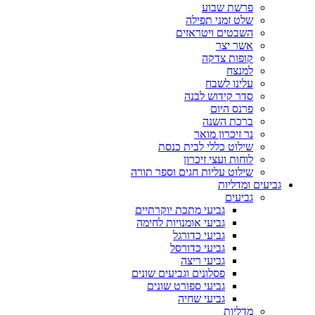
פרשת שבוע
שלט זמני תפילה
השבטים ויטראזים
אשר יצר
קופות צדקה
למנצח
עלינו לשבח
סדר קידוש לבנה
פרנס היום
ברכת השנה
נר זיכרון מואר
שילוט כללי לבית כנסת
לוחות ועצי זיכרון
שילוט עליות חגים וספר תורה
גביעים ומדליות
גביעים
גביעי מתכת יוקרתיים
גביעי אומנויות לחימה
גביעי כדורגל
גביעי כדורסל
גביעי ריצה
פסלונים וגביעים שונים
גביעי ספורט שונים
גביעי שחיה
מדליות