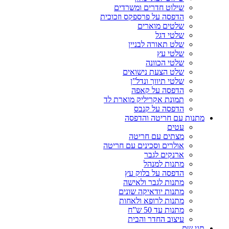
שילוט חדרים ומשרדים
הדפסה על פרספקס וזכוכית
שלטים מוארים
שלטי דגל
שלט תאורה לבניין
שלטי עץ
שלטי הכוונה
שלט הצעת נישואים
שלטי תיווך ונדל”ן
הדפסה על קאפה
תמונת אקריליק מוארת לד
הדפסה על קנבס
מתנות עם חריטה והדפסה
עטים
מצתים עם חריטה
אולרים וסכינים עם חריטה
ארנקים לגבר
מתנות למנהל
הדפסה על בלוק עץ
מתנות לגבר ולאישה
מתנות יודאיקה שונים
מתנות לרופא ולאחות
מתנות עד 50 ש”ח
עיצוב החדר והבית
תגי שם