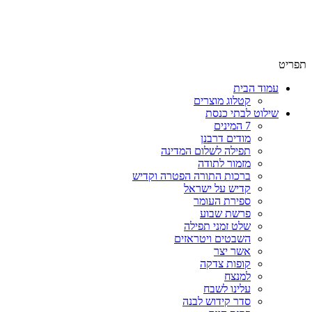
שימו לב האתר בבנייה. ישנם מוצרים ללא מחירים!
שימו לב האתר בבנייה. ישנם מוצרים ללא מחירים!
תפריט
עמוד הבית
קטלוג מוצרים
שילוט לבתי כנסת
7 המינים
מודים דרבנן
תפילה לשלום המדינה
מזמור לתודה
ברכות התורה הפטרה וקדיש
קדיש על ישראל
ספירת העומר
פרשת שבוע
שלט זמני תפילה
השבטים ויטראזים
אשר יצר
קופות צדקה
למנצח
עלינו לשבח
סדר קידוש לבנה