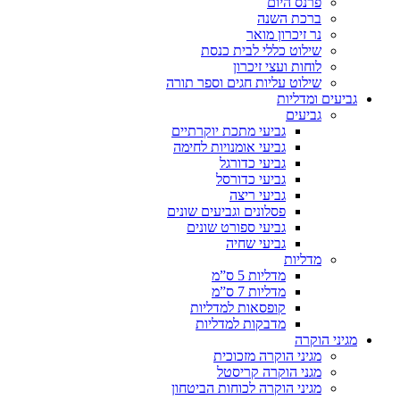
פרנס היום
ברכת השנה
נר זיכרון מואר
שילוט כללי לבית כנסת
לוחות ועצי זיכרון
שילוט עליות חגים וספר תורה
גביעים ומדליות
גביעים
גביעי מתכת יוקרתיים
גביעי אומנויות לחימה
גביעי כדורגל
גביעי כדורסל
גביעי ריצה
פסלונים וגביעים שונים
גביעי ספורט שונים
גביעי שחיה
מדליות
מדליות 5 ס”מ
מדליות 7 ס”מ
קופסאות למדליות
מדבקות למדליות
מגיני הוקרה
מגיני הוקרה מזכוכית
מגני הוקרה קריסטל
מגיני הוקרה לכוחות הביטחון