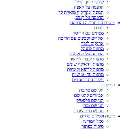
שלטי תיווך ונדל”ן
הדפסה על קאפה
תמונת אקריליק מוארת לד
הדפסה על קנבס
מתנות עם חריטה והדפסה
עטים
מצתים עם חריטה
אולרים וסכינים עם חריטה
ארנקים לגבר
מתנות למנהל
הדפסה על בלוק עץ
מתנות לגבר ולאישה
מתנות יודאיקה שונים
מתנות לרופא ולאחות
מתנות עד 50 ש”ח
עיצוב החדר והבית
תגי שם
תגי שם מתכת
אביזרים לתגי שם
תגי שם פלסטיק
תגי שם מעץ
תגי שם עם שרוך
סיכות וסמלים כללים
סמל המדינה
סיכות כפתור