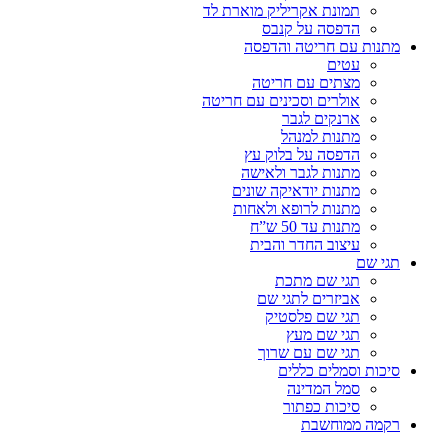
תמונת אקריליק מוארת לד
הדפסה על קנבס
מתנות עם חריטה והדפסה
עטים
מצתים עם חריטה
אולרים וסכינים עם חריטה
ארנקים לגבר
מתנות למנהל
הדפסה על בלוק עץ
מתנות לגבר ולאישה
מתנות יודאיקה שונים
מתנות לרופא ולאחות
מתנות עד 50 ש”ח
עיצוב החדר והבית
תגי שם
תגי שם מתכת
אביזרים לתגי שם
תגי שם פלסטיק
תגי שם מעץ
תגי שם עם שרוך
סיכות וסמלים כללים
סמל המדינה
סיכות כפתור
רקמה ממוחשבת