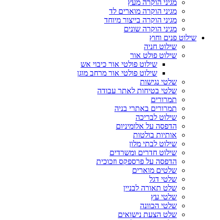
מגיני הוקרה מעץ
מגיני הוקרה מוארים לד
מגיני הוקרה בייצור מיוחד
מגיני הוקרה שונים
שילוט פנים וחוץ
שילוט חניה
שילוט פולט אור
שילוט פולטי אור כיבוי אש
שילוט פולטי אור מרחב מוגן
שלטי נגישות
שלטי בטיחות לאתר עבודה
תמרורים
תמרורים באתרי בניה
שילוט לבריכה
הדפסה על אלומיניום
אותיות בולטות
שילוט לבתי מלון
שילוט חדרים ומשרדים
הדפסה על פרספקס וזכוכית
שלטים מוארים
שלטי דגל
שלט תאורה לבניין
שלטי עץ
שלטי הכוונה
שלט הצעת נישואים