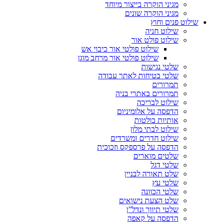
מגיני הוקרה בייצור מיוחד
מגיני הוקרה שונים
שילוט פנים וחוץ
שילוט חניה
שילוט פולט אור
שילוט פולטי אור כיבוי אש
שילוט פולטי אור מרחב מוגן
שלטי נגישות
שלטי בטיחות לאתר עבודה
תמרורים
תמרורים באתרי בניה
שילוט לבריכה
הדפסה על אלומיניום
אותיות בולטות
שילוט לבתי מלון
שילוט חדרים ומשרדים
הדפסה על פרספקס וזכוכית
שלטים מוארים
שלטי דגל
שלט תאורה לבניין
שלטי עץ
שלטי הכוונה
שלט הצעת נישואים
שלטי תיווך ונדל”ן
הדפסה על קאפה