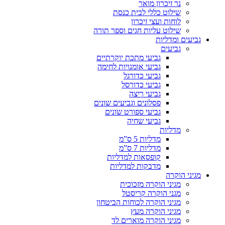
נר זיכרון מואר
שילוט כללי לבית כנסת
לוחות ועצי זיכרון
שילוט עליות חגים וספר תורה
גביעים ומדליות
גביעים
גביעי מתכת יוקרתיים
גביעי אומנויות לחימה
גביעי כדורגל
גביעי כדורסל
גביעי ריצה
פסלונים וגביעים שונים
גביעי ספורט שונים
גביעי שחיה
מדליות
מדליות 5 ס”מ
מדליות 7 ס”מ
קופסאות למדליות
מדבקות למדליות
מגיני הוקרה
מגיני הוקרה מזכוכית
מגני הוקרה קריסטל
מגיני הוקרה לכוחות הביטחון
מגיני הוקרה מעץ
מגיני הוקרה מוארים לד