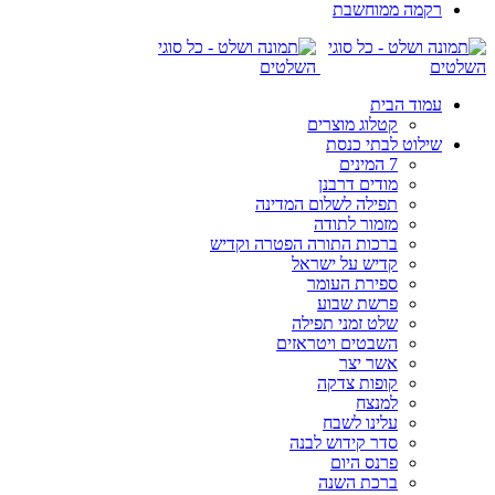
רקמה ממוחשבת
עמוד הבית
קטלוג מוצרים
שילוט לבתי כנסת
7 המינים
מודים דרבנן
תפילה לשלום המדינה
מזמור לתודה
ברכות התורה הפטרה וקדיש
קדיש על ישראל
ספירת העומר
פרשת שבוע
שלט זמני תפילה
השבטים ויטראזים
אשר יצר
קופות צדקה
למנצח
עלינו לשבח
סדר קידוש לבנה
פרנס היום
ברכת השנה