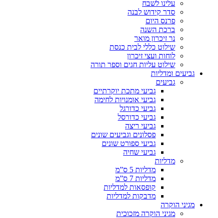
עלינו לשבח
סדר קידוש לבנה
פרנס היום
ברכת השנה
נר זיכרון מואר
שילוט כללי לבית כנסת
לוחות ועצי זיכרון
שילוט עליות חגים וספר תורה
גביעים ומדליות
גביעים
גביעי מתכת יוקרתיים
גביעי אומנויות לחימה
גביעי כדורגל
גביעי כדורסל
גביעי ריצה
פסלונים וגביעים שונים
גביעי ספורט שונים
גביעי שחיה
מדליות
מדליות 5 ס”מ
מדליות 7 ס”מ
קופסאות למדליות
מדבקות למדליות
מגיני הוקרה
מגיני הוקרה מזכוכית