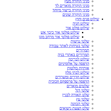
מגיני הוקרה מעץ
מגיני הוקרה מוארים לד
מגיני הוקרה בייצור מיוחד
מגיני הוקרה שונים
שילוט פנים וחוץ
שילוט חניה
שילוט פולט אור
שילוט פולטי אור כיבוי אש
שילוט פולטי אור מרחב מוגן
שלטי נגישות
שלטי בטיחות לאתר עבודה
תמרורים
תמרורים באתרי בניה
שילוט לבריכה
הדפסה על אלומיניום
אותיות בולטות
שילוט לבתי מלון
שילוט חדרים ומשרדים
הדפסה על פרספקס וזכוכית
שלטים מוארים
שלטי דגל
שלט תאורה לבניין
שלטי עץ
שלטי הכוונה
שלט הצעת נישואים