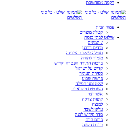
רקמה ממוחשבת
עמוד הבית
קטלוג מוצרים
שילוט לבתי כנסת
7 המינים
מודים דרבנן
תפילה לשלום המדינה
מזמור לתודה
ברכות התורה הפטרה וקדיש
קדיש על ישראל
ספירת העומר
פרשת שבוע
שלט זמני תפילה
השבטים ויטראזים
אשר יצר
קופות צדקה
למנצח
עלינו לשבח
סדר קידוש לבנה
פרנס היום
ברכת השנה