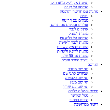
תמונת אקריליק מוארת לד
הדפסה על קנבס
מתנות עם חריטה והדפסה
עטים
מצתים עם חריטה
אולרים וסכינים עם חריטה
ארנקים לגבר
מתנות למנהל
הדפסה על בלוק עץ
מתנות לגבר ולאישה
מתנות יודאיקה שונים
מתנות לרופא ולאחות
מתנות עד 50 ש”ח
עיצוב החדר והבית
תגי שם
תגי שם מתכת
אביזרים לתגי שם
תגי שם פלסטיק
תגי שם מעץ
תגי שם עם שרוך
סיכות וסמלים כללים
סמל המדינה
סיכות כפתור
רקמה ממוחשבת