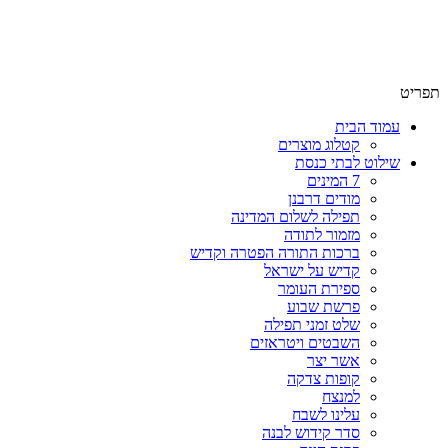
שימו לב האתר בבנייה. ישנם מוצרים ללא מחירים!
שימו לב האתר בבנייה. ישנם מוצרים ללא מחירים!
תפריט
עמוד הבית
קטלוג מוצרים
שילוט לבתי כנסת
7 המינים
מודים דרבנן
תפילה לשלום המדינה
מזמור לתודה
ברכות התורה הפטרה וקדיש
קדיש על ישראל
ספירת העומר
פרשת שבוע
שלט זמני תפילה
השבטים ויטראזים
אשר יצר
קופות צדקה
למנצח
עלינו לשבח
סדר קידוש לבנה