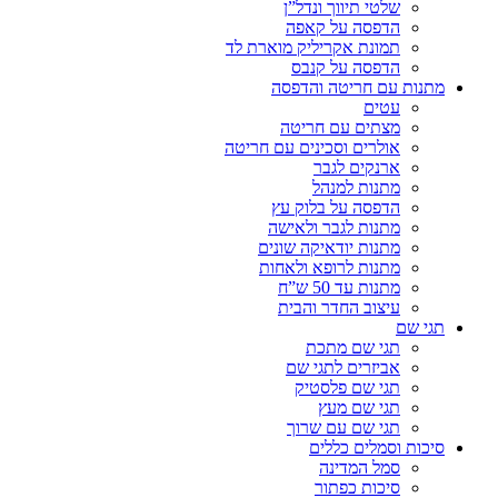
שלטי תיווך ונדל”ן
הדפסה על קאפה
תמונת אקריליק מוארת לד
הדפסה על קנבס
מתנות עם חריטה והדפסה
עטים
מצתים עם חריטה
אולרים וסכינים עם חריטה
ארנקים לגבר
מתנות למנהל
הדפסה על בלוק עץ
מתנות לגבר ולאישה
מתנות יודאיקה שונים
מתנות לרופא ולאחות
מתנות עד 50 ש”ח
עיצוב החדר והבית
תגי שם
תגי שם מתכת
אביזרים לתגי שם
תגי שם פלסטיק
תגי שם מעץ
תגי שם עם שרוך
סיכות וסמלים כללים
סמל המדינה
סיכות כפתור