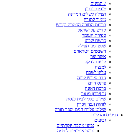
7 המינים
מודים דרבנן
תפילה לשלום המדינה
מזמור לתודה
ברכות התורה הפטרה וקדיש
קדיש על ישראל
ספירת העומר
פרשת שבוע
שלט זמני תפילה
השבטים ויטראזים
אשר יצר
קופות צדקה
למנצח
עלינו לשבח
סדר קידוש לבנה
פרנס היום
ברכת השנה
נר זיכרון מואר
שילוט כללי לבית כנסת
לוחות ועצי זיכרון
שילוט עליות חגים וספר תורה
גביעים ומדליות
גביעים
גביעי מתכת יוקרתיים
גביעי אומנויות לחימה