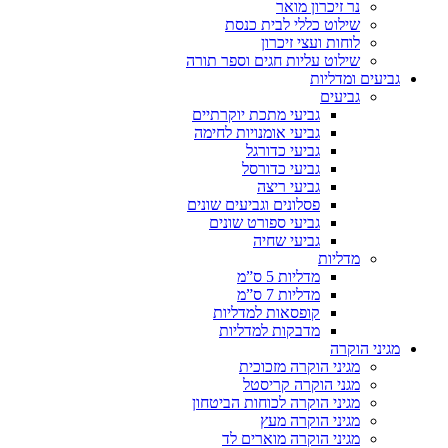
נר זיכרון מואר
שילוט כללי לבית כנסת
לוחות ועצי זיכרון
שילוט עליות חגים וספר תורה
גביעים ומדליות
גביעים
גביעי מתכת יוקרתיים
גביעי אומנויות לחימה
גביעי כדורגל
גביעי כדורסל
גביעי ריצה
פסלונים וגביעים שונים
גביעי ספורט שונים
גביעי שחיה
מדליות
מדליות 5 ס”מ
מדליות 7 ס”מ
קופסאות למדליות
מדבקות למדליות
מגיני הוקרה
מגיני הוקרה מזכוכית
מגני הוקרה קריסטל
מגיני הוקרה לכוחות הביטחון
מגיני הוקרה מעץ
מגיני הוקרה מוארים לד