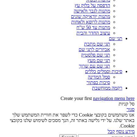
הדפסה על בלוק עץ
מתנות לגבר ולאישה
מתנות יודאיקה שונים
מתנות לרופא ולאחות
מתנות עד 50 ש”ח
עיצוב החדר והבית
תגי שם
תגי שם מתכת
אביזרים לתגי שם
תגי שם פלסטיק
תגי שם מעץ
תגי שם עם שרוך
סיכות וסמלים כללים
סמל המדינה
סיכות כפתור
רקמה ממוחשבת
Create your first
navigation menu here
סל קניות
סגור
אנו משתמשים בקובצי Cookie כדי לשפר את חוויית המשתמש שלך
באתר שלנו. על ידי גלישה באתר זה, הנך מסכים לשימוש שלנו בקובצי
Cookie.
מידע נוסף
קבל