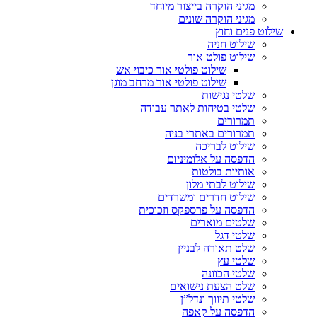
מגיני הוקרה בייצור מיוחד
מגיני הוקרה שונים
שילוט פנים וחוץ
שילוט חניה
שילוט פולט אור
שילוט פולטי אור כיבוי אש
שילוט פולטי אור מרחב מוגן
שלטי נגישות
שלטי בטיחות לאתר עבודה
תמרורים
תמרורים באתרי בניה
שילוט לבריכה
הדפסה על אלומיניום
אותיות בולטות
שילוט לבתי מלון
שילוט חדרים ומשרדים
הדפסה על פרספקס וזכוכית
שלטים מוארים
שלטי דגל
שלט תאורה לבניין
שלטי עץ
שלטי הכוונה
שלט הצעת נישואים
שלטי תיווך ונדל”ן
הדפסה על קאפה