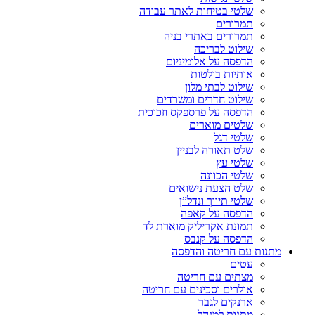
שלטי בטיחות לאתר עבודה
תמרורים
תמרורים באתרי בניה
שילוט לבריכה
הדפסה על אלומיניום
אותיות בולטות
שילוט לבתי מלון
שילוט חדרים ומשרדים
הדפסה על פרספקס וזכוכית
שלטים מוארים
שלטי דגל
שלט תאורה לבניין
שלטי עץ
שלטי הכוונה
שלט הצעת נישואים
שלטי תיווך ונדל”ן
הדפסה על קאפה
תמונת אקריליק מוארת לד
הדפסה על קנבס
מתנות עם חריטה והדפסה
עטים
מצתים עם חריטה
אולרים וסכינים עם חריטה
ארנקים לגבר
מתנות למנהל